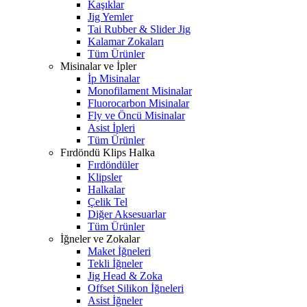
Kaşıklar
Jig Yemler
Tai Rubber & Slider Jig
Kalamar Zokaları
Tüm Ürünler
Misinalar ve İpler
İp Misinalar
Monofilament Misinalar
Fluorocarbon Misinalar
Fly ve Öncü Misinalar
Asist İpleri
Tüm Ürünler
Fırdöndü Klips Halka
Fırdöndüler
Klipsler
Halkalar
Çelik Tel
Diğer Aksesuarlar
Tüm Ürünler
İğneler ve Zokalar
Maket İğneleri
Tekli İğneler
Jig Head & Zoka
Offset Silikon İğneleri
Asist İğneler