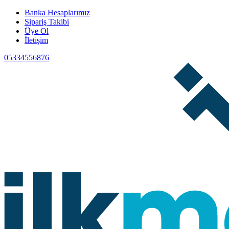
Banka Hesaplarımız
Sipariş Takibi
Üye Ol
İletişim
05334556876