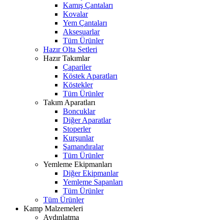
Kamış Çantaları
Kovalar
Yem Çantaları
Aksesuarlar
Tüm Ürünler
Hazır Olta Setleri
Hazır Takımlar
Çapariler
Köstek Aparatları
Köstekler
Tüm Ürünler
Takım Aparatları
Boncuklar
Diğer Aparatlar
Stoperler
Kurşunlar
Şamandıralar
Tüm Ürünler
Yemleme Ekipmanları
Diğer Ekipmanlar
Yemleme Sapanları
Tüm Ürünler
Tüm Ürünler
Kamp Malzemeleri
Aydınlatma