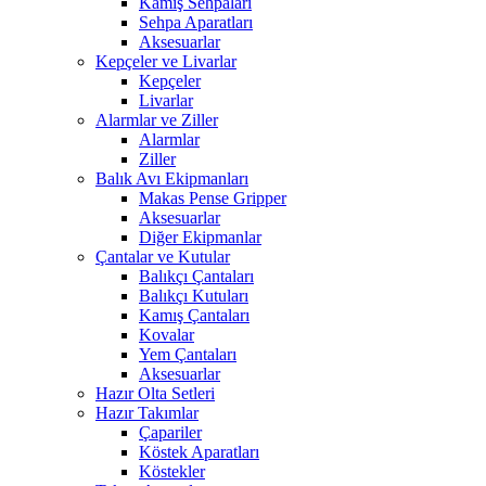
Kamış Sehpaları
Sehpa Aparatları
Aksesuarlar
Kepçeler ve Livarlar
Kepçeler
Livarlar
Alarmlar ve Ziller
Alarmlar
Ziller
Balık Avı Ekipmanları
Makas Pense Gripper
Aksesuarlar
Diğer Ekipmanlar
Çantalar ve Kutular
Balıkçı Çantaları
Balıkçı Kutuları
Kamış Çantaları
Kovalar
Yem Çantaları
Aksesuarlar
Hazır Olta Setleri
Hazır Takımlar
Çapariler
Köstek Aparatları
Köstekler