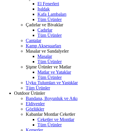
El Fenerleri
Işıldak
Kafa Lambaları
Tüm Ürünler
Çadırlar ve Bivaklar
Çadırlar
Tüm Ürünler
Çantalar
Kamp Aksesuarları
Masalar ve Sandalyeler
Masalar
Tüm Ürünler
Şişme Ürünler ve Matlar
Matlar ve Yataklar
Tüm Ürünler
Uyku Tulumları ve Yastıklar
Tüm Ürünler
Outdoor Ürünler
Bandana, Boyunluk ve Atkı
Eldivenler
Gözlükler
Kabanlar Montlar Ceketler
Ceketler ve Montlar
Tüm Ürünler
Kemerler