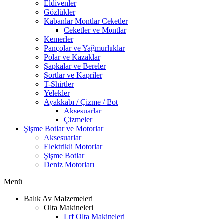
Eldivenler
Gözlükler
Kabanlar Montlar Ceketler
Ceketler ve Montlar
Kemerler
Pançolar ve Yağmurluklar
Polar ve Kazaklar
Şapkalar ve Bereler
Şortlar ve Kapriler
T-Shirtler
Yelekler
Ayakkabı / Çizme / Bot
Aksesuarlar
Çizmeler
Şişme Botlar ve Motorlar
Aksesuarlar
Elektrikli Motorlar
Şişme Botlar
Deniz Motorları
Menü
Balık Av Malzemeleri
Olta Makineleri
Lrf Olta Makineleri