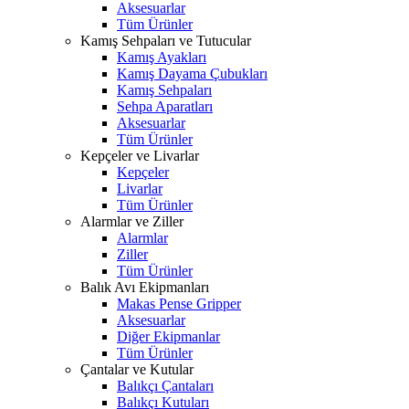
Aksesuarlar
Tüm Ürünler
Kamış Sehpaları ve Tutucular
Kamış Ayakları
Kamış Dayama Çubukları
Kamış Sehpaları
Sehpa Aparatları
Aksesuarlar
Tüm Ürünler
Kepçeler ve Livarlar
Kepçeler
Livarlar
Tüm Ürünler
Alarmlar ve Ziller
Alarmlar
Ziller
Tüm Ürünler
Balık Avı Ekipmanları
Makas Pense Gripper
Aksesuarlar
Diğer Ekipmanlar
Tüm Ürünler
Çantalar ve Kutular
Balıkçı Çantaları
Balıkçı Kutuları