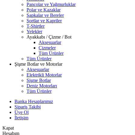
Pançolar ve Yağmurluklar
Polar ve Kazaklar
Şapkalar ve Bereler
Şortlar ve Kapriler
T-Shirtler
Yelekler
Ayakkabı / Çizme / Bot
Aksesuarlar
Çizmeler
Tüm Ürünler
Tüm Ürünler
Şişme Botlar ve Motorlar
Aksesuarlar
Elektrikli Motorlar
Şişme Botlar
Deniz Motorları
Tüm Ürünler
Banka Hesaplarımız
Sipariş Takibi
Üye Ol
İletişim
Kapat
Hesabım