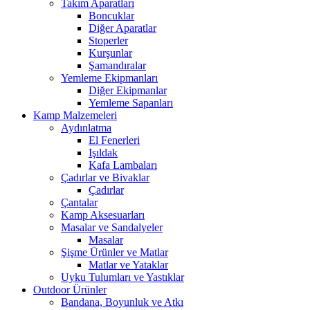
Takım Aparatları
Boncuklar
Diğer Aparatlar
Stoperler
Kurşunlar
Şamandıralar
Yemleme Ekipmanları
Diğer Ekipmanlar
Yemleme Sapanları
Kamp Malzemeleri
Aydınlatma
El Fenerleri
Işıldak
Kafa Lambaları
Çadırlar ve Bivaklar
Çadırlar
Çantalar
Kamp Aksesuarları
Masalar ve Sandalyeler
Masalar
Şişme Ürünler ve Matlar
Matlar ve Yataklar
Uyku Tulumları ve Yastıklar
Outdoor Ürünler
Bandana, Boyunluk ve Atkı