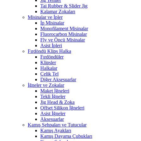
Jig Yemler
Tai Rubber & Slider Jig
Kalamar Zokaları
Misinalar ve İpler
İp Misinalar
Monofilament Misinalar
Fluorocarbon Misinalar
Fly ve Öncü Misinalar
Asist İpleri
Fırdöndü Klips Halka
Fırdöndüler
Klipsler
Halkalar
Çelik Tel
Diğer Aksesuarlar
İğneler ve Zokalar
Maket İğneleri
Tekli İğneler
Jig Head & Zoka
Offset Silikon İğneleri
Asist İğneler
Aksesuarlar
Kamış Sehpaları ve Tutucular
Kamış Ayakları
Kamış Dayama Çubukları