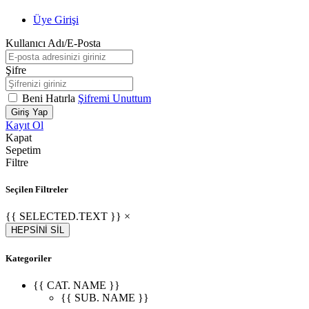
Üye Girişi
Kullanıcı Adı/E-Posta
Şifre
Beni Hatırla
Şifremi Unuttum
Giriş Yap
Kayıt Ol
Kapat
Sepetim
Filtre
Seçilen Filtreler
{{ SELECTED.TEXT }} ×
HEPSİNİ SİL
Kategoriler
{{ CAT. NAME }}
{{ SUB. NAME }}