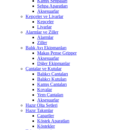
Kamış Sehpaları
Sehpa Aparatları
Aksesuarlar
Kepçeler ve Livarlar
Kepçeler
Livarlar
Alarmlar ve Ziller
Alarmlar
Ziller
Balık Avı Ekipmanları
Makas Pense Gripper
Aksesuarlar
Diğer Ekipmanlar
Çantalar ve Kutular
Balıkçı Çantaları
Balıkçı Kutuları
Kamış Çantaları
Kovalar
Yem Çantaları
Aksesuarlar
Hazır Olta Setleri
Hazır Takımlar
Çapariler
Köstek Aparatları
Köstekler