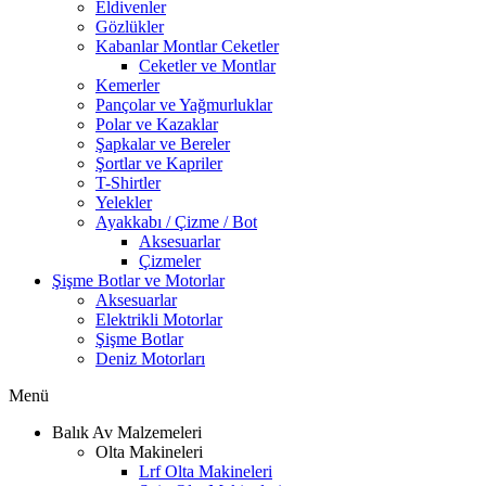
Eldivenler
Gözlükler
Kabanlar Montlar Ceketler
Ceketler ve Montlar
Kemerler
Pançolar ve Yağmurluklar
Polar ve Kazaklar
Şapkalar ve Bereler
Şortlar ve Kapriler
T-Shirtler
Yelekler
Ayakkabı / Çizme / Bot
Aksesuarlar
Çizmeler
Şişme Botlar ve Motorlar
Aksesuarlar
Elektrikli Motorlar
Şişme Botlar
Deniz Motorları
Menü
Balık Av Malzemeleri
Olta Makineleri
Lrf Olta Makineleri