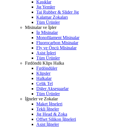
Kaşıklar
Jig Yemler
Tai Rubber & Slider Jig
Kalamar Zokaları
Tüm Ürünler
Misinalar ve İpler
İp Misinalar
Monofilament Misinalar
Fluorocarbon Misinalar
Fly ve Öncü Misinalar
Asist İpleri
Tüm Ürünler
Fırdöndü Klips Halka
Fırdöndüler
Klipsler
Halkalar
Çelik Tel
Diğer Aksesuarlar
Tüm Ürünler
İğneler ve Zokalar
Maket İğneleri
Tekli İğneler
Jig Head & Zoka
Offset Silikon İğneleri
Asist İğneler