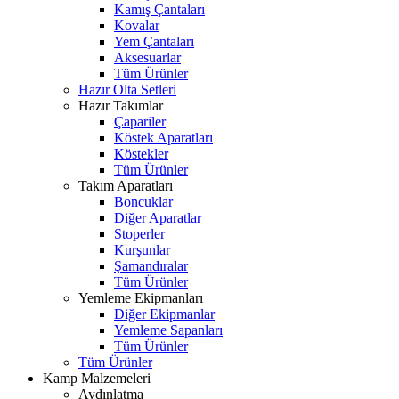
Kamış Çantaları
Kovalar
Yem Çantaları
Aksesuarlar
Tüm Ürünler
Hazır Olta Setleri
Hazır Takımlar
Çapariler
Köstek Aparatları
Köstekler
Tüm Ürünler
Takım Aparatları
Boncuklar
Diğer Aparatlar
Stoperler
Kurşunlar
Şamandıralar
Tüm Ürünler
Yemleme Ekipmanları
Diğer Ekipmanlar
Yemleme Sapanları
Tüm Ürünler
Tüm Ürünler
Kamp Malzemeleri
Aydınlatma