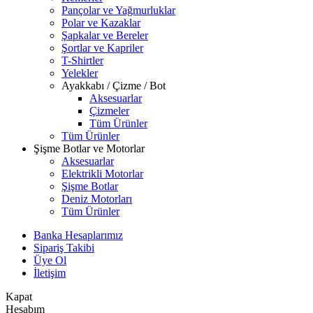
Pançolar ve Yağmurluklar
Polar ve Kazaklar
Şapkalar ve Bereler
Şortlar ve Kapriler
T-Shirtler
Yelekler
Ayakkabı / Çizme / Bot
Aksesuarlar
Çizmeler
Tüm Ürünler
Tüm Ürünler
Şişme Botlar ve Motorlar
Aksesuarlar
Elektrikli Motorlar
Şişme Botlar
Deniz Motorları
Tüm Ürünler
Banka Hesaplarımız
Sipariş Takibi
Üye Ol
İletişim
Kapat
Hesabım