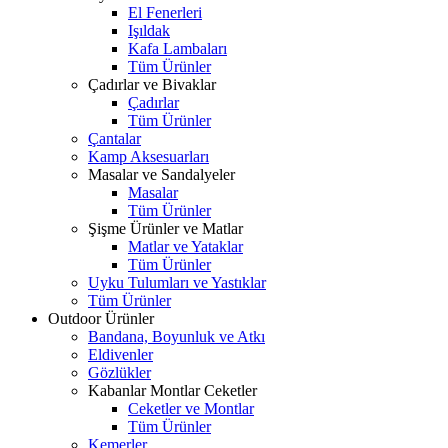
El Fenerleri
Işıldak
Kafa Lambaları
Tüm Ürünler
Çadırlar ve Bivaklar
Çadırlar
Tüm Ürünler
Çantalar
Kamp Aksesuarları
Masalar ve Sandalyeler
Masalar
Tüm Ürünler
Şişme Ürünler ve Matlar
Matlar ve Yataklar
Tüm Ürünler
Uyku Tulumları ve Yastıklar
Tüm Ürünler
Outdoor Ürünler
Bandana, Boyunluk ve Atkı
Eldivenler
Gözlükler
Kabanlar Montlar Ceketler
Ceketler ve Montlar
Tüm Ürünler
Kemerler