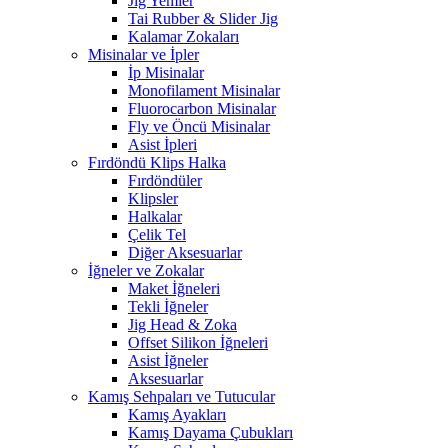
Jig Yemler
Tai Rubber & Slider Jig
Kalamar Zokaları
Misinalar ve İpler
İp Misinalar
Monofilament Misinalar
Fluorocarbon Misinalar
Fly ve Öncü Misinalar
Asist İpleri
Fırdöndü Klips Halka
Fırdöndüler
Klipsler
Halkalar
Çelik Tel
Diğer Aksesuarlar
İğneler ve Zokalar
Maket İğneleri
Tekli İğneler
Jig Head & Zoka
Offset Silikon İğneleri
Asist İğneler
Aksesuarlar
Kamış Sehpaları ve Tutucular
Kamış Ayakları
Kamış Dayama Çubukları