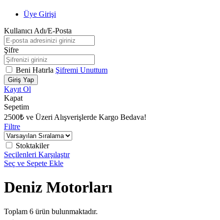
Üye Girişi
Kullanıcı Adı/E-Posta
Şifre
Beni Hatırla
Şifremi Unuttum
Giriş Yap
Kayıt Ol
Kapat
Sepetim
2500₺ ve Üzeri Alışverişlerde Kargo Bedava!
Filtre
Stoktakiler
Seçilenleri Karşılaştır
Seç ve Sepete Ekle
Deniz Motorları
Toplam
6
ürün bulunmaktadır.