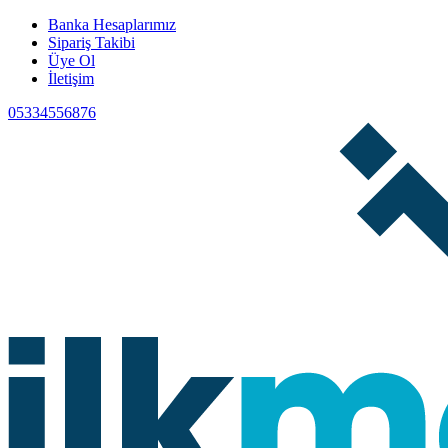
Banka Hesaplarımız
Sipariş Takibi
Üye Ol
İletişim
05334556876