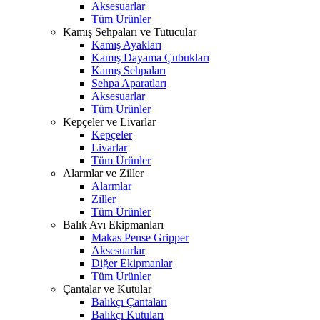
Aksesuarlar
Tüm Ürünler
Kamış Sehpaları ve Tutucular
Kamış Ayakları
Kamış Dayama Çubukları
Kamış Sehpaları
Sehpa Aparatları
Aksesuarlar
Tüm Ürünler
Kepçeler ve Livarlar
Kepçeler
Livarlar
Tüm Ürünler
Alarmlar ve Ziller
Alarmlar
Ziller
Tüm Ürünler
Balık Avı Ekipmanları
Makas Pense Gripper
Aksesuarlar
Diğer Ekipmanlar
Tüm Ürünler
Çantalar ve Kutular
Balıkçı Çantaları
Balıkçı Kutuları