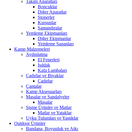
Takım Aparatları
Boncuklar
Diğer Aparatlar
Stoperler
Kurşunlar
Şamandıralar
Yemleme Ekipmanları
Diğer Ekipmanlar
Yemleme Sapanları
Kamp Malzemeleri
Aydınlatma
El Fenerleri
Işıldak
Kafa Lambaları
Çadırlar ve Bivaklar
Çadırlar
Çantalar
Kamp Aksesuarları
Masalar ve Sandalyeler
Masalar
Şişme Ürünler ve Matlar
Matlar ve Yataklar
Uyku Tulumları ve Yastıklar
Outdoor Ürünler
Bandana, Boyunluk ve Atkı