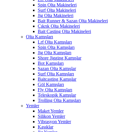
Spin Olta Makineleri
Surf Olta Makineleri
Jig Olta Makineleri
Bait Runner & Sazan Olta Makineleri
Çıkrık Olta Makineleri
Bait Casting Olta Makineleri
Olta Kamışları
Lrf Olta Kamışları
Spin Olta Kamışları
Jig Olta Kamışları
Shore Jigging Kamışlar
Bot Kamışları
Sazan Olta Kamışlar
Surf Olta Kamışları
Baitcasting Kamışlar
Göl Kamışları
Fly Olta Kamışları
Teleskopik Kamışlar
Trolling Olta Kamışları
Yemler
Maket Yemler
Silikon Yemler
Vibrasyon Yemler
Kaşıklar