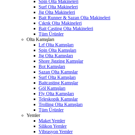
Spin Olta Makineleri
Surf Olta Makineleri
Jig Olta Makineleri
Bait Runner & Sazan Olta Makineleri
Çıkrık Olta Makineleri
Bait Casting Olta Makineleri
Tüm Ürünler
Olta Kamışları
Lrf Olta Kamışları
Spin Olta Kamışları
Jig Olta Kamışları
Shore Jigging Kamışlar
Bot Kamışları
Sazan Olta Kamışlar
Surf Olta Kamışları
Baitcasting Kamışlar
Göl Kamışları
Fly Olta Kamışları
Teleskopik Kamışlar
Trolling Olta Kamışları
Tüm Ürünler
Yemler
Maket Yemler
Silikon Yemler
Vibrasyon Yemler