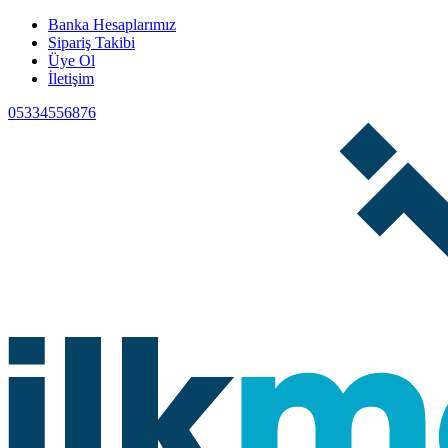
Banka Hesaplarımız
Sipariş Takibi
Üye Ol
İletişim
05334556876