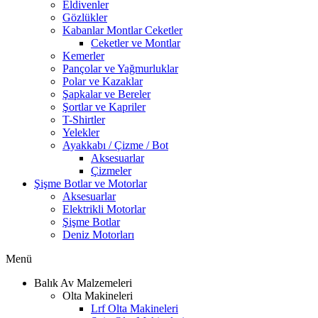
Eldivenler
Gözlükler
Kabanlar Montlar Ceketler
Ceketler ve Montlar
Kemerler
Pançolar ve Yağmurluklar
Polar ve Kazaklar
Şapkalar ve Bereler
Şortlar ve Kapriler
T-Shirtler
Yelekler
Ayakkabı / Çizme / Bot
Aksesuarlar
Çizmeler
Şişme Botlar ve Motorlar
Aksesuarlar
Elektrikli Motorlar
Şişme Botlar
Deniz Motorları
Menü
Balık Av Malzemeleri
Olta Makineleri
Lrf Olta Makineleri