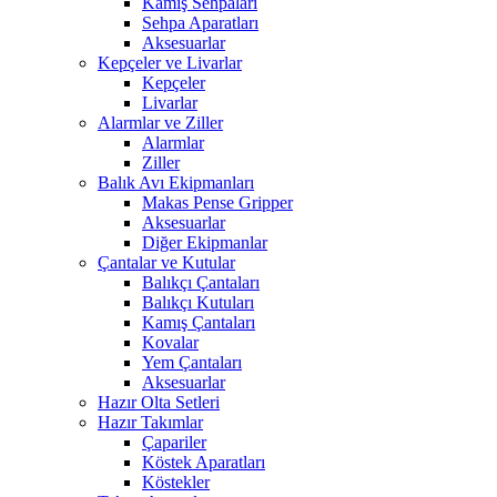
Kamış Sehpaları
Sehpa Aparatları
Aksesuarlar
Kepçeler ve Livarlar
Kepçeler
Livarlar
Alarmlar ve Ziller
Alarmlar
Ziller
Balık Avı Ekipmanları
Makas Pense Gripper
Aksesuarlar
Diğer Ekipmanlar
Çantalar ve Kutular
Balıkçı Çantaları
Balıkçı Kutuları
Kamış Çantaları
Kovalar
Yem Çantaları
Aksesuarlar
Hazır Olta Setleri
Hazır Takımlar
Çapariler
Köstek Aparatları
Köstekler