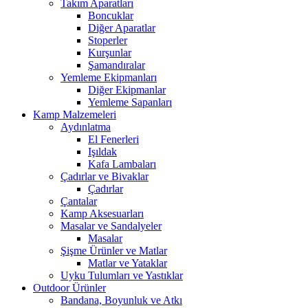
Takım Aparatları
Boncuklar
Diğer Aparatlar
Stoperler
Kurşunlar
Şamandıralar
Yemleme Ekipmanları
Diğer Ekipmanlar
Yemleme Sapanları
Kamp Malzemeleri
Aydınlatma
El Fenerleri
Işıldak
Kafa Lambaları
Çadırlar ve Bivaklar
Çadırlar
Çantalar
Kamp Aksesuarları
Masalar ve Sandalyeler
Masalar
Şişme Ürünler ve Matlar
Matlar ve Yataklar
Uyku Tulumları ve Yastıklar
Outdoor Ürünler
Bandana, Boyunluk ve Atkı