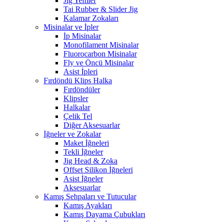
Jig Yemler
Tai Rubber & Slider Jig
Kalamar Zokaları
Misinalar ve İpler
İp Misinalar
Monofilament Misinalar
Fluorocarbon Misinalar
Fly ve Öncü Misinalar
Asist İpleri
Fırdöndü Klips Halka
Fırdöndüler
Klipsler
Halkalar
Çelik Tel
Diğer Aksesuarlar
İğneler ve Zokalar
Maket İğneleri
Tekli İğneler
Jig Head & Zoka
Offset Silikon İğneleri
Asist İğneler
Aksesuarlar
Kamış Sehpaları ve Tutucular
Kamış Ayakları
Kamış Dayama Çubukları