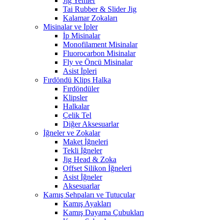
Jig Yemler
Tai Rubber & Slider Jig
Kalamar Zokaları
Misinalar ve İpler
İp Misinalar
Monofilament Misinalar
Fluorocarbon Misinalar
Fly ve Öncü Misinalar
Asist İpleri
Fırdöndü Klips Halka
Fırdöndüler
Klipsler
Halkalar
Çelik Tel
Diğer Aksesuarlar
İğneler ve Zokalar
Maket İğneleri
Tekli İğneler
Jig Head & Zoka
Offset Silikon İğneleri
Asist İğneler
Aksesuarlar
Kamış Sehpaları ve Tutucular
Kamış Ayakları
Kamış Dayama Çubukları