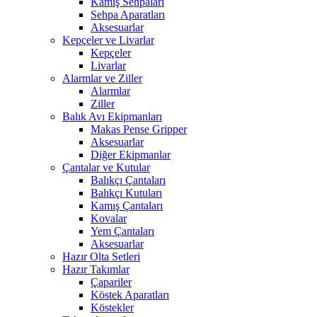
Kamış Sehpaları
Sehpa Aparatları
Aksesuarlar
Kepçeler ve Livarlar
Kepçeler
Livarlar
Alarmlar ve Ziller
Alarmlar
Ziller
Balık Avı Ekipmanları
Makas Pense Gripper
Aksesuarlar
Diğer Ekipmanlar
Çantalar ve Kutular
Balıkçı Çantaları
Balıkçı Kutuları
Kamış Çantaları
Kovalar
Yem Çantaları
Aksesuarlar
Hazır Olta Setleri
Hazır Takımlar
Çapariler
Köstek Aparatları
Köstekler