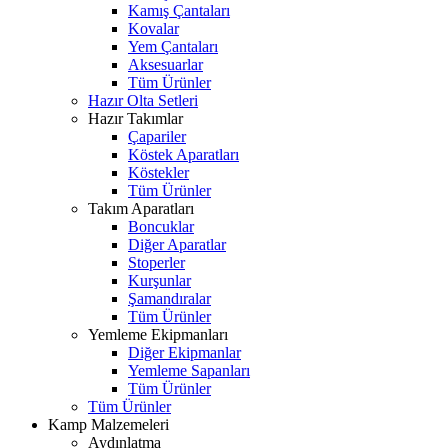
Kamış Çantaları
Kovalar
Yem Çantaları
Aksesuarlar
Tüm Ürünler
Hazır Olta Setleri
Hazır Takımlar
Çapariler
Köstek Aparatları
Köstekler
Tüm Ürünler
Takım Aparatları
Boncuklar
Diğer Aparatlar
Stoperler
Kurşunlar
Şamandıralar
Tüm Ürünler
Yemleme Ekipmanları
Diğer Ekipmanlar
Yemleme Sapanları
Tüm Ürünler
Tüm Ürünler
Kamp Malzemeleri
Aydınlatma