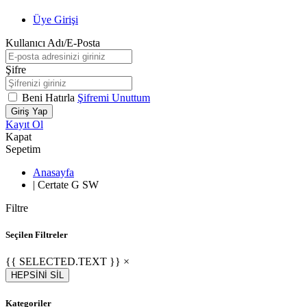
Üye Girişi
Kullanıcı Adı/E-Posta
Şifre
Beni Hatırla
Şifremi Unuttum
Giriş Yap
Kayıt Ol
Kapat
Sepetim
Anasayfa
|
Certate G SW
Filtre
Seçilen Filtreler
{{ SELECTED.TEXT }} ×
HEPSİNİ SİL
Kategoriler