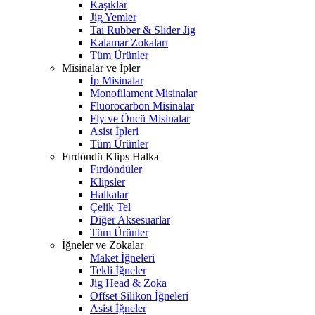
Kaşıklar
Jig Yemler
Tai Rubber & Slider Jig
Kalamar Zokaları
Tüm Ürünler
Misinalar ve İpler
İp Misinalar
Monofilament Misinalar
Fluorocarbon Misinalar
Fly ve Öncü Misinalar
Asist İpleri
Tüm Ürünler
Fırdöndü Klips Halka
Fırdöndüler
Klipsler
Halkalar
Çelik Tel
Diğer Aksesuarlar
Tüm Ürünler
İğneler ve Zokalar
Maket İğneleri
Tekli İğneler
Jig Head & Zoka
Offset Silikon İğneleri
Asist İğneler