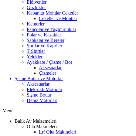
Eldivenler
Gözlükler
Kabanlar Montlar Ceketler
Ceketler ve Montlar
Kemerler
Pançolar ve Yağmurluklar
Polar ve Kazaklar
Şapkalar ve Bereler
Şortlar ve Kapriler
T-Shirtler
Yelekler
Ayakkabı / Çizme / Bot
Aksesuarlar
Çizmeler
Şişme Botlar ve Motorlar
Aksesuarlar
Elektrikli Motorlar
Şişme Botlar
Deniz Motorları
Menü
Balık Av Malzemeleri
Olta Makineleri
Lrf Olta Makineleri