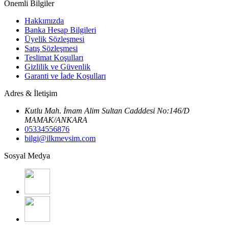
Önemli Bilgiler
Hakkımızda
Banka Hesap Bilgileri
Üyelik Sözleşmesi
Satış Sözleşmesi
Teslimat Koşulları
Gizlilik ve Güvenlik
Garanti ve İade Koşulları
Adres & İletişim
Kutlu Mah. İmam Alim Sultan Cadddesi No:146/D
MAMAK/ANKARA
05334556876
bilgi@ilkmevsim.com
Sosyal Medya