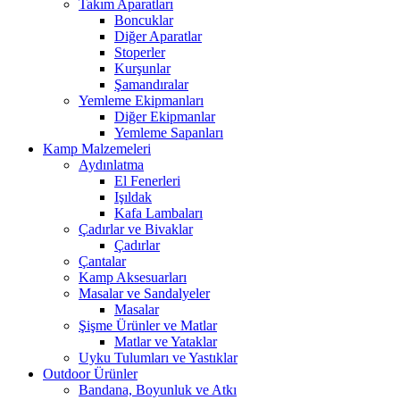
Takım Aparatları
Boncuklar
Diğer Aparatlar
Stoperler
Kurşunlar
Şamandıralar
Yemleme Ekipmanları
Diğer Ekipmanlar
Yemleme Sapanları
Kamp Malzemeleri
Aydınlatma
El Fenerleri
Işıldak
Kafa Lambaları
Çadırlar ve Bivaklar
Çadırlar
Çantalar
Kamp Aksesuarları
Masalar ve Sandalyeler
Masalar
Şişme Ürünler ve Matlar
Matlar ve Yataklar
Uyku Tulumları ve Yastıklar
Outdoor Ürünler
Bandana, Boyunluk ve Atkı