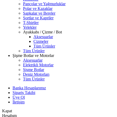
Pançolar ve Yağmurluklar
Polar ve Kazaklar
Şapkalar ve Bereler
Şortlar ve Kapriler
T-Shirtler
Yelekler
Ayakkabı / Çizme / Bot
Aksesuarlar
Çizmeler
Tüm Ürünler
Tüm Ürünler
Şişme Botlar ve Motorlar
Aksesuarlar
Elektrikli Motorlar
Şişme Botlar
Deniz Motorları
Tüm Ürünler
Banka Hesaplarımız
Sipariş Takibi
Üye Ol
İletişim
Kapat
Hesabım