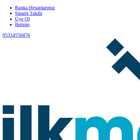
Banka Hesaplarımız
Sipariş Takibi
Üye Ol
İletişim
05334556876