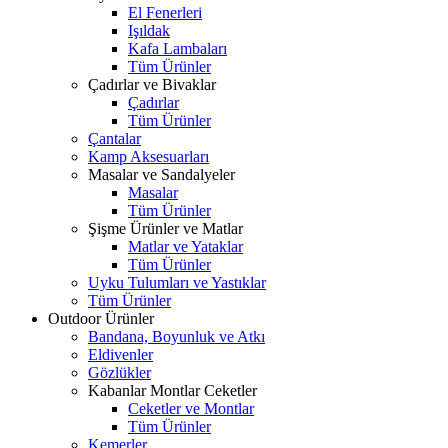
El Fenerleri
Işıldak
Kafa Lambaları
Tüm Ürünler
Çadırlar ve Bivaklar
Çadırlar
Tüm Ürünler
Çantalar
Kamp Aksesuarları
Masalar ve Sandalyeler
Masalar
Tüm Ürünler
Şişme Ürünler ve Matlar
Matlar ve Yataklar
Tüm Ürünler
Uyku Tulumları ve Yastıklar
Tüm Ürünler
Outdoor Ürünler
Bandana, Boyunluk ve Atkı
Eldivenler
Gözlükler
Kabanlar Montlar Ceketler
Ceketler ve Montlar
Tüm Ürünler
Kemerler