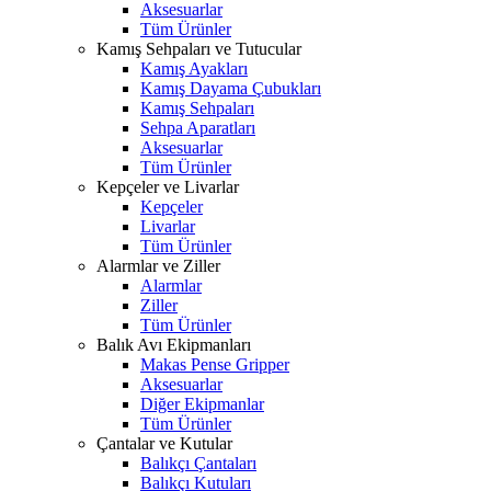
Aksesuarlar
Tüm Ürünler
Kamış Sehpaları ve Tutucular
Kamış Ayakları
Kamış Dayama Çubukları
Kamış Sehpaları
Sehpa Aparatları
Aksesuarlar
Tüm Ürünler
Kepçeler ve Livarlar
Kepçeler
Livarlar
Tüm Ürünler
Alarmlar ve Ziller
Alarmlar
Ziller
Tüm Ürünler
Balık Avı Ekipmanları
Makas Pense Gripper
Aksesuarlar
Diğer Ekipmanlar
Tüm Ürünler
Çantalar ve Kutular
Balıkçı Çantaları
Balıkçı Kutuları