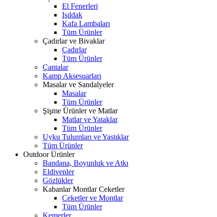
El Fenerleri
Işıldak
Kafa Lambaları
Tüm Ürünler
Çadırlar ve Bivaklar
Çadırlar
Tüm Ürünler
Çantalar
Kamp Aksesuarları
Masalar ve Sandalyeler
Masalar
Tüm Ürünler
Şişme Ürünler ve Matlar
Matlar ve Yataklar
Tüm Ürünler
Uyku Tulumları ve Yastıklar
Tüm Ürünler
Outdoor Ürünler
Bandana, Boyunluk ve Atkı
Eldivenler
Gözlükler
Kabanlar Montlar Ceketler
Ceketler ve Montlar
Tüm Ürünler
Kemerler