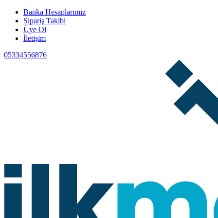
Banka Hesaplarımız
Sipariş Takibi
Üye Ol
İletişim
05334556876