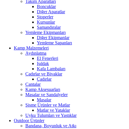
Takım Aparatları
Boncuklar
Diğer Aparatlar
Stoperler
Kurşunlar
Şamandıralar
Yemleme Ekipmanları
Diğer Ekipmanlar
Yemleme Sapanları
Kamp Malzemeleri
Aydınlatma
El Fenerleri
Işıldak
Kafa Lambaları
Çadırlar ve Bivaklar
Çadırlar
Çantalar
Kamp Aksesuarları
Masalar ve Sandalyeler
Masalar
Şişme Ürünler ve Matlar
Matlar ve Yataklar
Uyku Tulumları ve Yastıklar
Outdoor Ürünler
Bandana, Boyunluk ve Atkı