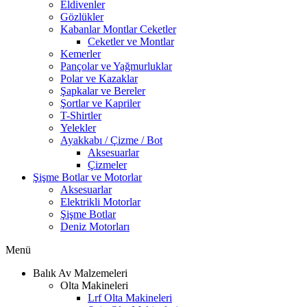
Eldivenler
Gözlükler
Kabanlar Montlar Ceketler
Ceketler ve Montlar
Kemerler
Pançolar ve Yağmurluklar
Polar ve Kazaklar
Şapkalar ve Bereler
Şortlar ve Kapriler
T-Shirtler
Yelekler
Ayakkabı / Çizme / Bot
Aksesuarlar
Çizmeler
Şişme Botlar ve Motorlar
Aksesuarlar
Elektrikli Motorlar
Şişme Botlar
Deniz Motorları
Menü
Balık Av Malzemeleri
Olta Makineleri
Lrf Olta Makineleri