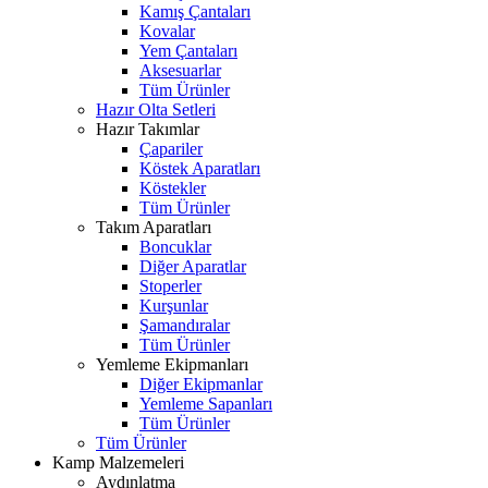
Kamış Çantaları
Kovalar
Yem Çantaları
Aksesuarlar
Tüm Ürünler
Hazır Olta Setleri
Hazır Takımlar
Çapariler
Köstek Aparatları
Köstekler
Tüm Ürünler
Takım Aparatları
Boncuklar
Diğer Aparatlar
Stoperler
Kurşunlar
Şamandıralar
Tüm Ürünler
Yemleme Ekipmanları
Diğer Ekipmanlar
Yemleme Sapanları
Tüm Ürünler
Tüm Ürünler
Kamp Malzemeleri
Aydınlatma