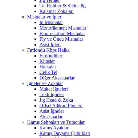
Jig Yemler
Tai Rubber & Slider Jig
Kalamar Zokaları
Misinalar ve İpler
İp Misinalar
Monofilament Misinalar
Fluorocarbon Misinalar
Fly ve Öncü Misinalar
Asist İpleri
Fırdöndü Klips Halka
Fırdöndüler
Klipsler
Halkalar
Çelik Tel
Diğer Aksesuarlar
İğneler ve Zokalar
Maket İğneleri
Tekli İğneler
Jig Head & Zoka
Offset Silikon İğneleri
Asist İğneler
Aksesuarlar
Kamış Sehpaları ve Tutucular
Kamış Ayakları
Kamış Dayama Çubukları