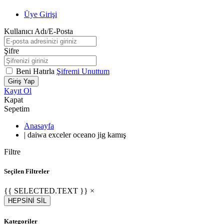
Üye Girişi
Kullanıcı Adı/E-Posta
Şifre
Beni Hatırla
Şifremi Unuttum
Giriş Yap
Kayıt Ol
Kapat
Sepetim
Anasayfa
|
daiwa exceler oceano jig kamış
Filtre
Seçilen Filtreler
{{ SELECTED.TEXT }} ×
HEPSİNİ SİL
Kategoriler