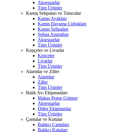
Aksesuarlar
Tüm Ürünler
Kamış Sehpaları ve Tutucular
Kamış Ayakları
Kamış Dayama Çubukları
Kamış Sehpaları
Sehpa Aparatları
Aksesuarlar
Tüm Ürünler
Kepçeler ve Livarlar
Kepçeler
Livarlar
Tüm Ürünler
Alarmlar ve Ziller
Alarmlar
Ziller
Tüm Ürünler
Balık Avı Ekipmanları
Makas Pense Gripper
Aksesuarlar
Diğer Ekipmanlar
Tüm Ürünler
Çantalar ve Kutular
Balıkçı Çantaları
Balıkçı Kutuları