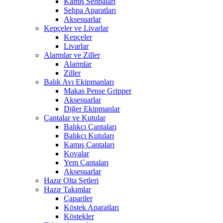
Kamış Sehpaları
Sehpa Aparatları
Aksesuarlar
Kepçeler ve Livarlar
Kepçeler
Livarlar
Alarmlar ve Ziller
Alarmlar
Ziller
Balık Avı Ekipmanları
Makas Pense Gripper
Aksesuarlar
Diğer Ekipmanlar
Çantalar ve Kutular
Balıkçı Çantaları
Balıkçı Kutuları
Kamış Çantaları
Kovalar
Yem Çantaları
Aksesuarlar
Hazır Olta Setleri
Hazır Takımlar
Çapariler
Köstek Aparatları
Köstekler