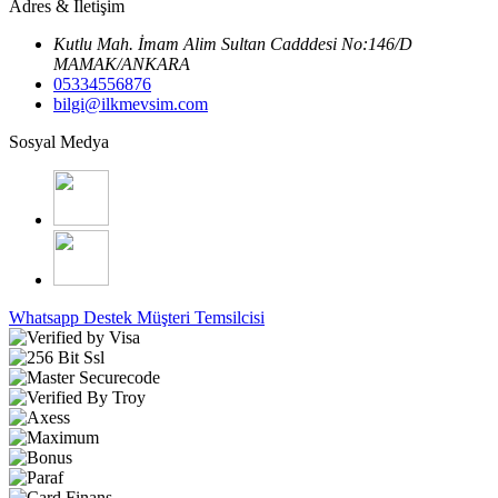
Adres & İletişim
Kutlu Mah. İmam Alim Sultan Cadddesi No:146/D
MAMAK/ANKARA
05334556876
bilgi@ilkmevsim.com
Sosyal Medya
Whatsapp Destek
Müşteri Temsilcisi