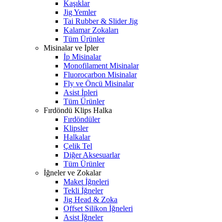
Kaşıklar
Jig Yemler
Tai Rubber & Slider Jig
Kalamar Zokaları
Tüm Ürünler
Misinalar ve İpler
İp Misinalar
Monofilament Misinalar
Fluorocarbon Misinalar
Fly ve Öncü Misinalar
Asist İpleri
Tüm Ürünler
Fırdöndü Klips Halka
Fırdöndüler
Klipsler
Halkalar
Çelik Tel
Diğer Aksesuarlar
Tüm Ürünler
İğneler ve Zokalar
Maket İğneleri
Tekli İğneler
Jig Head & Zoka
Offset Silikon İğneleri
Asist İğneler