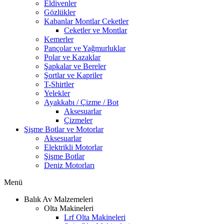
Eldivenler
Gözlükler
Kabanlar Montlar Ceketler
Ceketler ve Montlar
Kemerler
Pançolar ve Yağmurluklar
Polar ve Kazaklar
Şapkalar ve Bereler
Şortlar ve Kapriler
T-Shirtler
Yelekler
Ayakkabı / Çizme / Bot
Aksesuarlar
Çizmeler
Şişme Botlar ve Motorlar
Aksesuarlar
Elektrikli Motorlar
Şişme Botlar
Deniz Motorları
Menü
Balık Av Malzemeleri
Olta Makineleri
Lrf Olta Makineleri