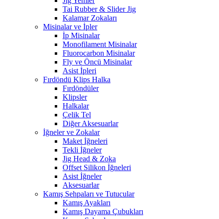
Jig Yemler
Tai Rubber & Slider Jig
Kalamar Zokaları
Misinalar ve İpler
İp Misinalar
Monofilament Misinalar
Fluorocarbon Misinalar
Fly ve Öncü Misinalar
Asist İpleri
Fırdöndü Klips Halka
Fırdöndüler
Klipsler
Halkalar
Çelik Tel
Diğer Aksesuarlar
İğneler ve Zokalar
Maket İğneleri
Tekli İğneler
Jig Head & Zoka
Offset Silikon İğneleri
Asist İğneler
Aksesuarlar
Kamış Sehpaları ve Tutucular
Kamış Ayakları
Kamış Dayama Çubukları