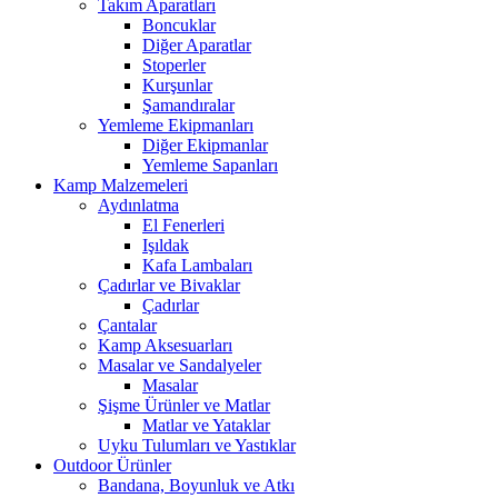
Takım Aparatları
Boncuklar
Diğer Aparatlar
Stoperler
Kurşunlar
Şamandıralar
Yemleme Ekipmanları
Diğer Ekipmanlar
Yemleme Sapanları
Kamp Malzemeleri
Aydınlatma
El Fenerleri
Işıldak
Kafa Lambaları
Çadırlar ve Bivaklar
Çadırlar
Çantalar
Kamp Aksesuarları
Masalar ve Sandalyeler
Masalar
Şişme Ürünler ve Matlar
Matlar ve Yataklar
Uyku Tulumları ve Yastıklar
Outdoor Ürünler
Bandana, Boyunluk ve Atkı