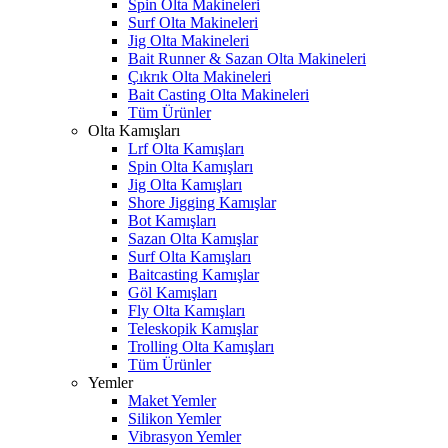
Spin Olta Makineleri
Surf Olta Makineleri
Jig Olta Makineleri
Bait Runner & Sazan Olta Makineleri
Çıkrık Olta Makineleri
Bait Casting Olta Makineleri
Tüm Ürünler
Olta Kamışları
Lrf Olta Kamışları
Spin Olta Kamışları
Jig Olta Kamışları
Shore Jigging Kamışlar
Bot Kamışları
Sazan Olta Kamışlar
Surf Olta Kamışları
Baitcasting Kamışlar
Göl Kamışları
Fly Olta Kamışları
Teleskopik Kamışlar
Trolling Olta Kamışları
Tüm Ürünler
Yemler
Maket Yemler
Silikon Yemler
Vibrasyon Yemler