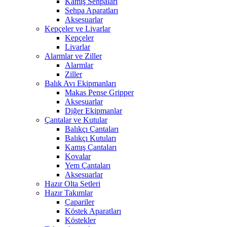
Kamış Sehpaları
Sehpa Aparatları
Aksesuarlar
Kepçeler ve Livarlar
Kepçeler
Livarlar
Alarmlar ve Ziller
Alarmlar
Ziller
Balık Avı Ekipmanları
Makas Pense Gripper
Aksesuarlar
Diğer Ekipmanlar
Çantalar ve Kutular
Balıkçı Çantaları
Balıkçı Kutuları
Kamış Çantaları
Kovalar
Yem Çantaları
Aksesuarlar
Hazır Olta Setleri
Hazır Takımlar
Çapariler
Köstek Aparatları
Köstekler