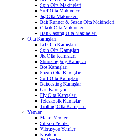
Spin Olta Makineleri
Surf Olta Makineleri
Jig Olta Makineleri
Bait Runner & Sazan Olta Makineleri
Çıkrık Olta Makineleri
Bait Casting Olta Makineleri
Olta Kamışları
Lrf Olta Kamışları
Spin Olta Kamışları
Jig Olta Kamışları
Shore Jigging Kamışlar
Bot Kamışları
Sazan Olta Kamışlar
Surf Olta Kamışları
Baitcasting Kamışlar
Göl Kamışları
Fly Olta Kamışları
Teleskopik Kamışlar
Trolling Olta Kamışları
Yemler
Maket Yemler
Silikon Yemler
Vibrasyon Yemler
Kaşıklar