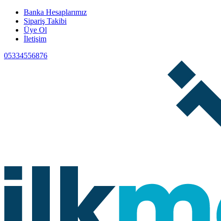
Banka Hesaplarımız
Sipariş Takibi
Üye Ol
İletişim
05334556876