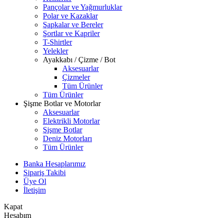
Pançolar ve Yağmurluklar
Polar ve Kazaklar
Şapkalar ve Bereler
Şortlar ve Kapriler
T-Shirtler
Yelekler
Ayakkabı / Çizme / Bot
Aksesuarlar
Çizmeler
Tüm Ürünler
Tüm Ürünler
Şişme Botlar ve Motorlar
Aksesuarlar
Elektrikli Motorlar
Şişme Botlar
Deniz Motorları
Tüm Ürünler
Banka Hesaplarımız
Sipariş Takibi
Üye Ol
İletişim
Kapat
Hesabım