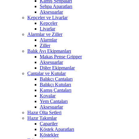
Kamış Sehpaları
Sehpa Aparatları
Aksesuarlar
Kepçeler ve Livarlar
Kepçeler
Livarlar
Alarmlar ve Ziller
Alarmlar
Ziller
Balık Avı Ekipmanları
Makas Pense Gripper
Aksesuarlar
Diğer Ekipmanlar
Çantalar ve Kutular
Balıkçı Çantaları
Balıkçı Kutuları
Kamış Çantaları
Kovalar
Yem Çantaları
Aksesuarlar
Hazır Olta Setleri
Hazır Takımlar
Çapariler
Köstek Aparatları
Köstekler