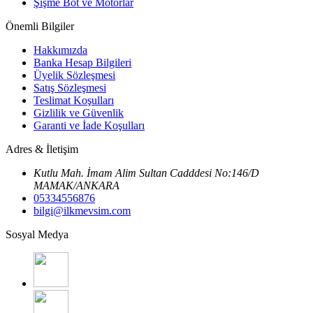
Şişme Bot ve Motorlar
Önemli Bilgiler
Hakkımızda
Banka Hesap Bilgileri
Üyelik Sözleşmesi
Satış Sözleşmesi
Teslimat Koşulları
Gizlilik ve Güvenlik
Garanti ve İade Koşulları
Adres & İletişim
Kutlu Mah. İmam Alim Sultan Cadddesi No:146/D
MAMAK/ANKARA
05334556876
bilgi@ilkmevsim.com
Sosyal Medya