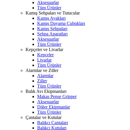
Aksesuarlar
Tüm Ürünler
Kamış Sehpaları ve Tutucular
Kamış Ayakları
Kamış Dayama Çubukları
Kamış Sehpaları
Sehpa Aparatları
Aksesuarlar
Tüm Ürünler
Kepçeler ve Livarlar
Kepçeler
Livarlar
Tüm Ürünler
Alarmlar ve Ziller
Alarmlar
Ziller
Tüm Ürünler
Balık Avı Ekipmanları
Makas Pense Gripper
Aksesuarlar
Diğer Ekipmanlar
Tüm Ürünler
Çantalar ve Kutular
Balıkçı Çantaları
Balıkçı Kutuları