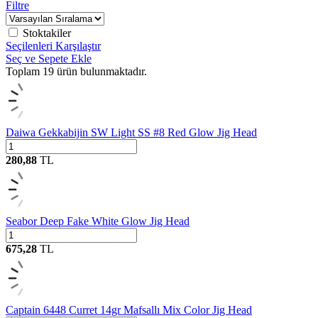
Filtre
Stoktakiler
Seçilenleri Karşılaştır
Seç ve Sepete Ekle
Toplam
19
ürün bulunmaktadır.
Daiwa Gekkabijin SW Light SS #8 Red Glow Jig Head
280,88
TL
Seabor Deep Fake White Glow Jig Head
675,28
TL
Captain 6448 Curret 14gr Mafsallı Mix Color Jig Head