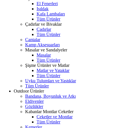
El Fenerleri
Işıldak
Kafa Lambaları
Tüm Ürünler
Çadırlar ve Bivaklar
Çadırlar
Tüm Ürünler
Çantalar
Kamp Aksesuarları
Masalar ve Sandalyeler
Masalar
Tüm Ürünler
Şişme Ürünler ve Matlar
Matlar ve Yataklar
Tüm Ürünler
Uyku Tulumları ve Yastıklar
Tüm Ürünler
Outdoor Ürünler
Bandana, Boyunluk ve Atkı
Eldivenler
Gözlükler
Kabanlar Montlar Ceketler
Ceketler ve Montlar
Tüm Ürünler
Kemerler