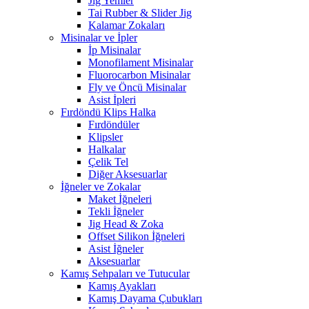
Jig Yemler
Tai Rubber & Slider Jig
Kalamar Zokaları
Misinalar ve İpler
İp Misinalar
Monofilament Misinalar
Fluorocarbon Misinalar
Fly ve Öncü Misinalar
Asist İpleri
Fırdöndü Klips Halka
Fırdöndüler
Klipsler
Halkalar
Çelik Tel
Diğer Aksesuarlar
İğneler ve Zokalar
Maket İğneleri
Tekli İğneler
Jig Head & Zoka
Offset Silikon İğneleri
Asist İğneler
Aksesuarlar
Kamış Sehpaları ve Tutucular
Kamış Ayakları
Kamış Dayama Çubukları