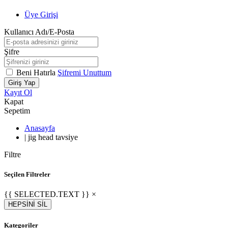
Üye Girişi
Kullanıcı Adı/E-Posta
Şifre
Beni Hatırla
Şifremi Unuttum
Giriş Yap
Kayıt Ol
Kapat
Sepetim
Anasayfa
|
jig head tavsiye
Filtre
Seçilen Filtreler
{{ SELECTED.TEXT }} ×
HEPSİNİ SİL
Kategoriler