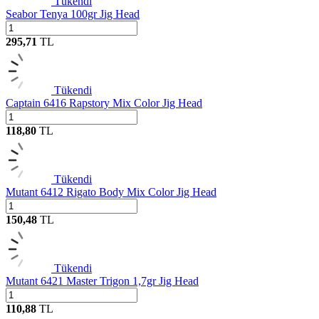
Tükendi
Seabor Tenya 100gr Jig Head
295,71
TL
Tükendi
Captain 6416 Rapstory Mix Color Jig Head
118,80
TL
Tükendi
Mutant 6412 Rigato Body Mix Color Jig Head
150,48
TL
Tükendi
Mutant 6421 Master Trigon 1,7gr Jig Head
110,88
TL