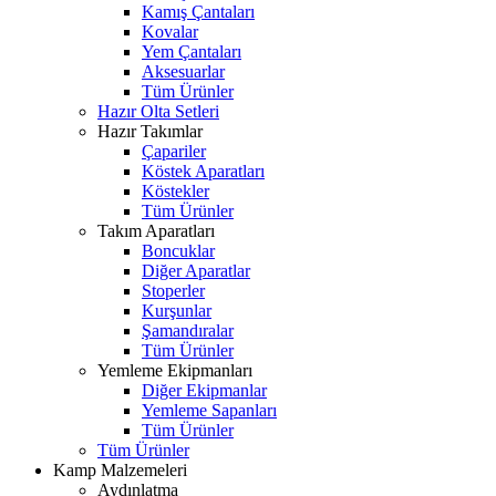
Kamış Çantaları
Kovalar
Yem Çantaları
Aksesuarlar
Tüm Ürünler
Hazır Olta Setleri
Hazır Takımlar
Çapariler
Köstek Aparatları
Köstekler
Tüm Ürünler
Takım Aparatları
Boncuklar
Diğer Aparatlar
Stoperler
Kurşunlar
Şamandıralar
Tüm Ürünler
Yemleme Ekipmanları
Diğer Ekipmanlar
Yemleme Sapanları
Tüm Ürünler
Tüm Ürünler
Kamp Malzemeleri
Aydınlatma