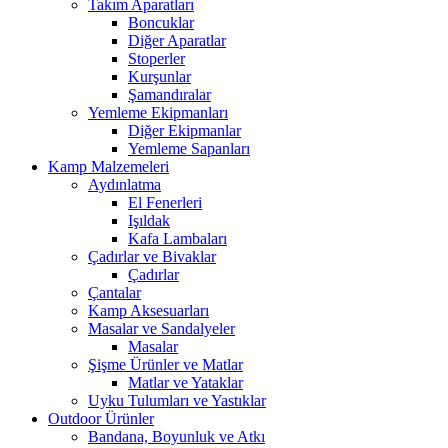
Takım Aparatları
Boncuklar
Diğer Aparatlar
Stoperler
Kurşunlar
Şamandıralar
Yemleme Ekipmanları
Diğer Ekipmanlar
Yemleme Sapanları
Kamp Malzemeleri
Aydınlatma
El Fenerleri
Işıldak
Kafa Lambaları
Çadırlar ve Bivaklar
Çadırlar
Çantalar
Kamp Aksesuarları
Masalar ve Sandalyeler
Masalar
Şişme Ürünler ve Matlar
Matlar ve Yataklar
Uyku Tulumları ve Yastıklar
Outdoor Ürünler
Bandana, Boyunluk ve Atkı