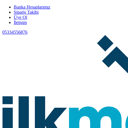
Banka Hesaplarımız
Sipariş Takibi
Üye Ol
İletişim
05334556876