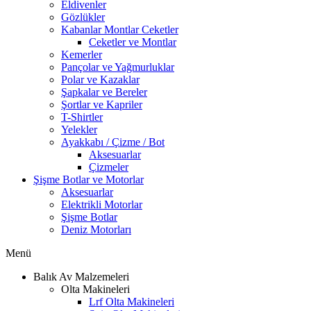
Eldivenler
Gözlükler
Kabanlar Montlar Ceketler
Ceketler ve Montlar
Kemerler
Pançolar ve Yağmurluklar
Polar ve Kazaklar
Şapkalar ve Bereler
Şortlar ve Kapriler
T-Shirtler
Yelekler
Ayakkabı / Çizme / Bot
Aksesuarlar
Çizmeler
Şişme Botlar ve Motorlar
Aksesuarlar
Elektrikli Motorlar
Şişme Botlar
Deniz Motorları
Menü
Balık Av Malzemeleri
Olta Makineleri
Lrf Olta Makineleri