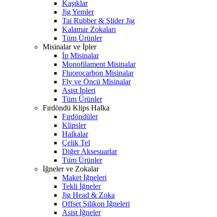
Kaşıklar
Jig Yemler
Tai Rubber & Slider Jig
Kalamar Zokaları
Tüm Ürünler
Misinalar ve İpler
İp Misinalar
Monofilament Misinalar
Fluorocarbon Misinalar
Fly ve Öncü Misinalar
Asist İpleri
Tüm Ürünler
Fırdöndü Klips Halka
Fırdöndüler
Klipsler
Halkalar
Çelik Tel
Diğer Aksesuarlar
Tüm Ürünler
İğneler ve Zokalar
Maket İğneleri
Tekli İğneler
Jig Head & Zoka
Offset Silikon İğneleri
Asist İğneler