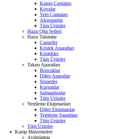
Kamış Çantaları
Kovalar
Yem Çantaları
Aksesuarlar
Tüm Ürünler
Hazır Olta Setleri
Hazır Takımlar
Çapariler
Köstek Aparatları
Köstekler
Tüm Ürünler
Takım Aparatları
Boncuklar
Diğer Aparatlar
Stoperler
Kurşunlar
Şamandıralar
Tüm Ürünler
Yemleme Ekipmanları
Diğer Ekipmanlar
Yemleme Sapanları
Tüm Ürünler
Tüm Ürünler
Kamp Malzemeleri
Aydınlatma