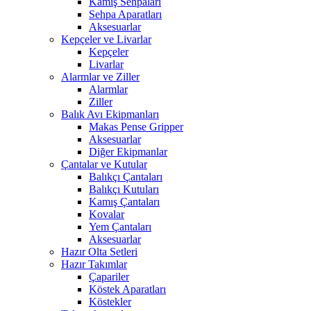
Kamış Sehpaları
Sehpa Aparatları
Aksesuarlar
Kepçeler ve Livarlar
Kepçeler
Livarlar
Alarmlar ve Ziller
Alarmlar
Ziller
Balık Avı Ekipmanları
Makas Pense Gripper
Aksesuarlar
Diğer Ekipmanlar
Çantalar ve Kutular
Balıkçı Çantaları
Balıkçı Kutuları
Kamış Çantaları
Kovalar
Yem Çantaları
Aksesuarlar
Hazır Olta Setleri
Hazır Takımlar
Çapariler
Köstek Aparatları
Köstekler