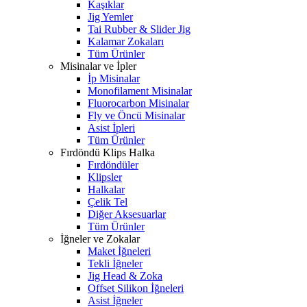
Kaşıklar
Jig Yemler
Tai Rubber & Slider Jig
Kalamar Zokaları
Tüm Ürünler
Misinalar ve İpler
İp Misinalar
Monofilament Misinalar
Fluorocarbon Misinalar
Fly ve Öncü Misinalar
Asist İpleri
Tüm Ürünler
Fırdöndü Klips Halka
Fırdöndüler
Klipsler
Halkalar
Çelik Tel
Diğer Aksesuarlar
Tüm Ürünler
İğneler ve Zokalar
Maket İğneleri
Tekli İğneler
Jig Head & Zoka
Offset Silikon İğneleri
Asist İğneler