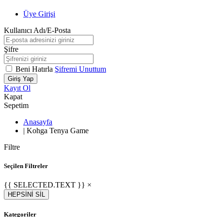
Üye Girişi
Kullanıcı Adı/E-Posta
Şifre
Beni Hatırla
Şifremi Unuttum
Giriş Yap
Kayıt Ol
Kapat
Sepetim
Anasayfa
|
Kohga Tenya Game
Filtre
Seçilen Filtreler
{{ SELECTED.TEXT }} ×
HEPSİNİ SİL
Kategoriler