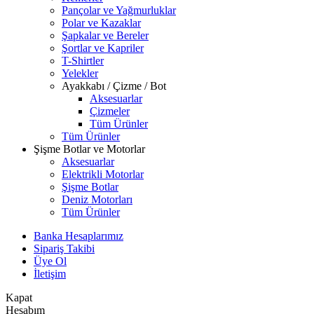
Pançolar ve Yağmurluklar
Polar ve Kazaklar
Şapkalar ve Bereler
Şortlar ve Kapriler
T-Shirtler
Yelekler
Ayakkabı / Çizme / Bot
Aksesuarlar
Çizmeler
Tüm Ürünler
Tüm Ürünler
Şişme Botlar ve Motorlar
Aksesuarlar
Elektrikli Motorlar
Şişme Botlar
Deniz Motorları
Tüm Ürünler
Banka Hesaplarımız
Sipariş Takibi
Üye Ol
İletişim
Kapat
Hesabım