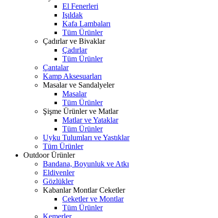
El Fenerleri
Işıldak
Kafa Lambaları
Tüm Ürünler
Çadırlar ve Bivaklar
Çadırlar
Tüm Ürünler
Çantalar
Kamp Aksesuarları
Masalar ve Sandalyeler
Masalar
Tüm Ürünler
Şişme Ürünler ve Matlar
Matlar ve Yataklar
Tüm Ürünler
Uyku Tulumları ve Yastıklar
Tüm Ürünler
Outdoor Ürünler
Bandana, Boyunluk ve Atkı
Eldivenler
Gözlükler
Kabanlar Montlar Ceketler
Ceketler ve Montlar
Tüm Ürünler
Kemerler