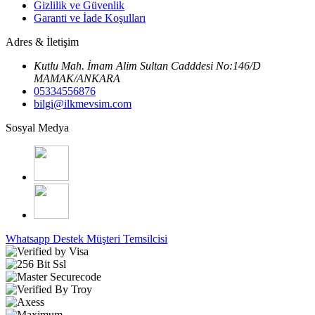
Gizlilik ve Güvenlik
Garanti ve İade Koşulları
Adres & İletişim
Kutlu Mah. İmam Alim Sultan Cadddesi No:146/D
MAMAK/ANKARA
05334556876
bilgi@ilkmevsim.com
Sosyal Medya
Whatsapp Destek
Müşteri Temsilcisi