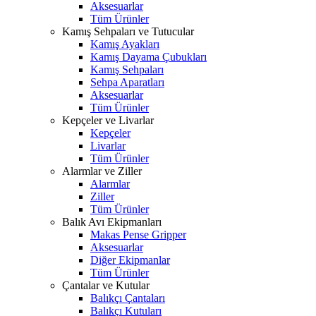
Aksesuarlar
Tüm Ürünler
Kamış Sehpaları ve Tutucular
Kamış Ayakları
Kamış Dayama Çubukları
Kamış Sehpaları
Sehpa Aparatları
Aksesuarlar
Tüm Ürünler
Kepçeler ve Livarlar
Kepçeler
Livarlar
Tüm Ürünler
Alarmlar ve Ziller
Alarmlar
Ziller
Tüm Ürünler
Balık Avı Ekipmanları
Makas Pense Gripper
Aksesuarlar
Diğer Ekipmanlar
Tüm Ürünler
Çantalar ve Kutular
Balıkçı Çantaları
Balıkçı Kutuları