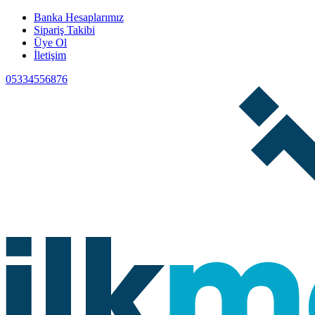
Banka Hesaplarımız
Sipariş Takibi
Üye Ol
İletişim
05334556876