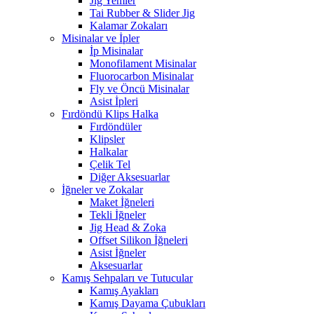
Jig Yemler
Tai Rubber & Slider Jig
Kalamar Zokaları
Misinalar ve İpler
İp Misinalar
Monofilament Misinalar
Fluorocarbon Misinalar
Fly ve Öncü Misinalar
Asist İpleri
Fırdöndü Klips Halka
Fırdöndüler
Klipsler
Halkalar
Çelik Tel
Diğer Aksesuarlar
İğneler ve Zokalar
Maket İğneleri
Tekli İğneler
Jig Head & Zoka
Offset Silikon İğneleri
Asist İğneler
Aksesuarlar
Kamış Sehpaları ve Tutucular
Kamış Ayakları
Kamış Dayama Çubukları