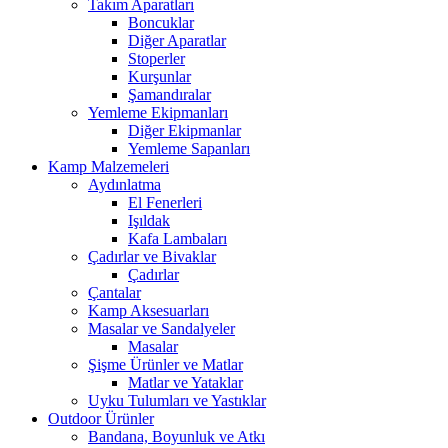
Takım Aparatları
Boncuklar
Diğer Aparatlar
Stoperler
Kurşunlar
Şamandıralar
Yemleme Ekipmanları
Diğer Ekipmanlar
Yemleme Sapanları
Kamp Malzemeleri
Aydınlatma
El Fenerleri
Işıldak
Kafa Lambaları
Çadırlar ve Bivaklar
Çadırlar
Çantalar
Kamp Aksesuarları
Masalar ve Sandalyeler
Masalar
Şişme Ürünler ve Matlar
Matlar ve Yataklar
Uyku Tulumları ve Yastıklar
Outdoor Ürünler
Bandana, Boyunluk ve Atkı