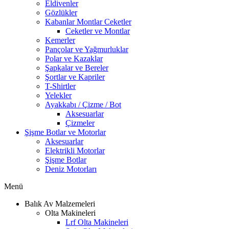
Eldivenler
Gözlükler
Kabanlar Montlar Ceketler
Ceketler ve Montlar
Kemerler
Pançolar ve Yağmurluklar
Polar ve Kazaklar
Şapkalar ve Bereler
Şortlar ve Kapriler
T-Shirtler
Yelekler
Ayakkabı / Çizme / Bot
Aksesuarlar
Çizmeler
Şişme Botlar ve Motorlar
Aksesuarlar
Elektrikli Motorlar
Şişme Botlar
Deniz Motorları
Menü
Balık Av Malzemeleri
Olta Makineleri
Lrf Olta Makineleri