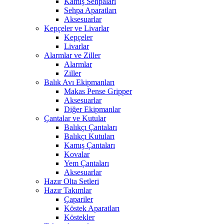
Kamış Sehpaları
Sehpa Aparatları
Aksesuarlar
Kepçeler ve Livarlar
Kepçeler
Livarlar
Alarmlar ve Ziller
Alarmlar
Ziller
Balık Avı Ekipmanları
Makas Pense Gripper
Aksesuarlar
Diğer Ekipmanlar
Çantalar ve Kutular
Balıkçı Çantaları
Balıkçı Kutuları
Kamış Çantaları
Kovalar
Yem Çantaları
Aksesuarlar
Hazır Olta Setleri
Hazır Takımlar
Çapariler
Köstek Aparatları
Köstekler