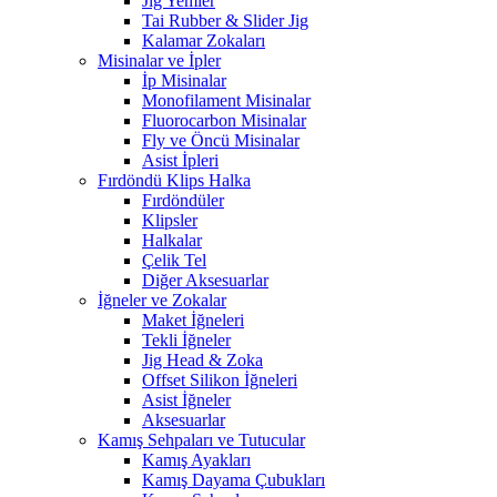
Jig Yemler
Tai Rubber & Slider Jig
Kalamar Zokaları
Misinalar ve İpler
İp Misinalar
Monofilament Misinalar
Fluorocarbon Misinalar
Fly ve Öncü Misinalar
Asist İpleri
Fırdöndü Klips Halka
Fırdöndüler
Klipsler
Halkalar
Çelik Tel
Diğer Aksesuarlar
İğneler ve Zokalar
Maket İğneleri
Tekli İğneler
Jig Head & Zoka
Offset Silikon İğneleri
Asist İğneler
Aksesuarlar
Kamış Sehpaları ve Tutucular
Kamış Ayakları
Kamış Dayama Çubukları