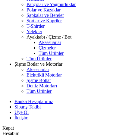
Pançolar ve Yağmurluklar
Polar ve Kazaklar
Şapkalar ve Bereler
Şortlar ve Kapriler
T-Shirtler
Yelekler
Ayakkabı / Çizme / Bot
Aksesuarlar
Çizmeler
Tüm Ürünler
Tüm Ürünler
Şişme Botlar ve Motorlar
Aksesuarlar
Elektrikli Motorlar
Şişme Botlar
Deniz Motorları
Tüm Ürünler
Banka Hesaplarımız
Sipariş Takibi
Üye Ol
İletişim
Kapat
Hesabım