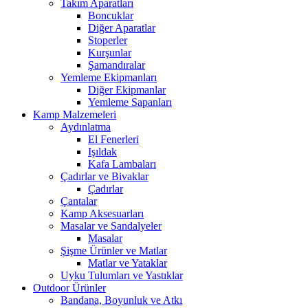
Takım Aparatları
Boncuklar
Diğer Aparatlar
Stoperler
Kurşunlar
Şamandıralar
Yemleme Ekipmanları
Diğer Ekipmanlar
Yemleme Sapanları
Kamp Malzemeleri
Aydınlatma
El Fenerleri
Işıldak
Kafa Lambaları
Çadırlar ve Bivaklar
Çadırlar
Çantalar
Kamp Aksesuarları
Masalar ve Sandalyeler
Masalar
Şişme Ürünler ve Matlar
Matlar ve Yataklar
Uyku Tulumları ve Yastıklar
Outdoor Ürünler
Bandana, Boyunluk ve Atkı