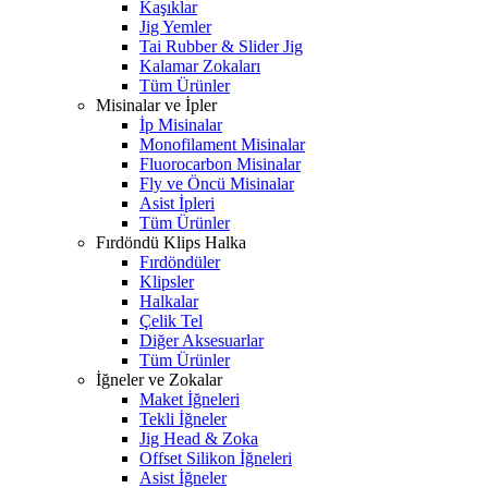
Kaşıklar
Jig Yemler
Tai Rubber & Slider Jig
Kalamar Zokaları
Tüm Ürünler
Misinalar ve İpler
İp Misinalar
Monofilament Misinalar
Fluorocarbon Misinalar
Fly ve Öncü Misinalar
Asist İpleri
Tüm Ürünler
Fırdöndü Klips Halka
Fırdöndüler
Klipsler
Halkalar
Çelik Tel
Diğer Aksesuarlar
Tüm Ürünler
İğneler ve Zokalar
Maket İğneleri
Tekli İğneler
Jig Head & Zoka
Offset Silikon İğneleri
Asist İğneler