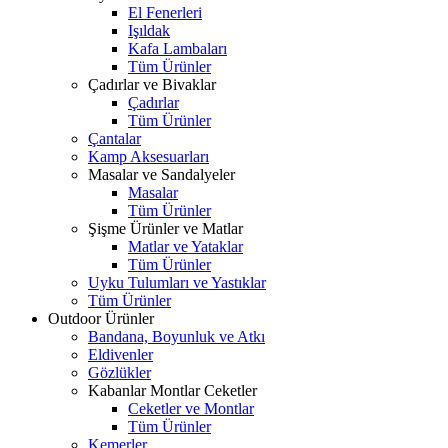
El Fenerleri
Işıldak
Kafa Lambaları
Tüm Ürünler
Çadırlar ve Bivaklar
Çadırlar
Tüm Ürünler
Çantalar
Kamp Aksesuarları
Masalar ve Sandalyeler
Masalar
Tüm Ürünler
Şişme Ürünler ve Matlar
Matlar ve Yataklar
Tüm Ürünler
Uyku Tulumları ve Yastıklar
Tüm Ürünler
Outdoor Ürünler
Bandana, Boyunluk ve Atkı
Eldivenler
Gözlükler
Kabanlar Montlar Ceketler
Ceketler ve Montlar
Tüm Ürünler
Kemerler