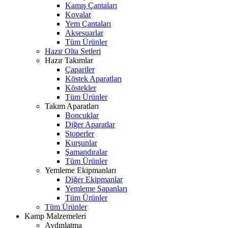
Kamış Çantaları
Kovalar
Yem Çantaları
Aksesuarlar
Tüm Ürünler
Hazır Olta Setleri
Hazır Takımlar
Çapariler
Köstek Aparatları
Köstekler
Tüm Ürünler
Takım Aparatları
Boncuklar
Diğer Aparatlar
Stoperler
Kurşunlar
Şamandıralar
Tüm Ürünler
Yemleme Ekipmanları
Diğer Ekipmanlar
Yemleme Sapanları
Tüm Ürünler
Tüm Ürünler
Kamp Malzemeleri
Aydınlatma