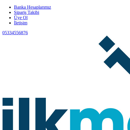
Banka Hesaplarımız
Sipariş Takibi
Üye Ol
İletişim
05334556876