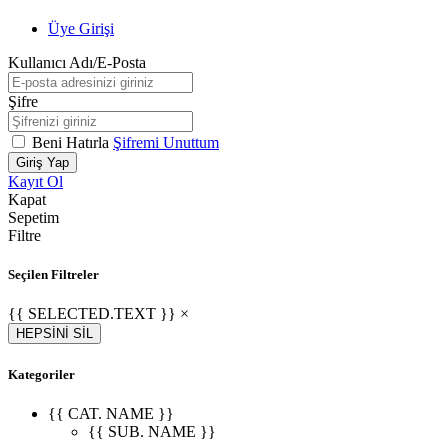
Üye Girişi
Kullanıcı Adı/E-Posta
Şifre
Beni Hatırla
Şifremi Unuttum
Giriş Yap
Kayıt Ol
Kapat
Sepetim
Filtre
Seçilen Filtreler
{{ SELECTED.TEXT }} ×
HEPSİNİ SİL
Kategoriler
{{ CAT. NAME }}
{{ SUB. NAME }}