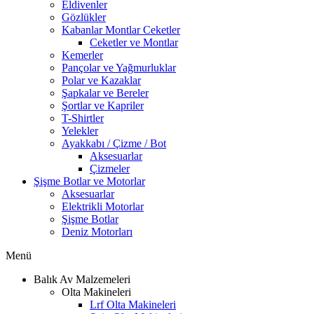
Eldivenler
Gözlükler
Kabanlar Montlar Ceketler
Ceketler ve Montlar
Kemerler
Pançolar ve Yağmurluklar
Polar ve Kazaklar
Şapkalar ve Bereler
Şortlar ve Kapriler
T-Shirtler
Yelekler
Ayakkabı / Çizme / Bot
Aksesuarlar
Çizmeler
Şişme Botlar ve Motorlar
Aksesuarlar
Elektrikli Motorlar
Şişme Botlar
Deniz Motorları
Menü
Balık Av Malzemeleri
Olta Makineleri
Lrf Olta Makineleri