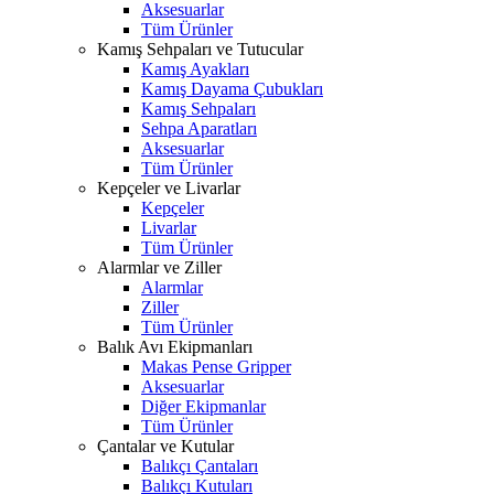
Aksesuarlar
Tüm Ürünler
Kamış Sehpaları ve Tutucular
Kamış Ayakları
Kamış Dayama Çubukları
Kamış Sehpaları
Sehpa Aparatları
Aksesuarlar
Tüm Ürünler
Kepçeler ve Livarlar
Kepçeler
Livarlar
Tüm Ürünler
Alarmlar ve Ziller
Alarmlar
Ziller
Tüm Ürünler
Balık Avı Ekipmanları
Makas Pense Gripper
Aksesuarlar
Diğer Ekipmanlar
Tüm Ürünler
Çantalar ve Kutular
Balıkçı Çantaları
Balıkçı Kutuları