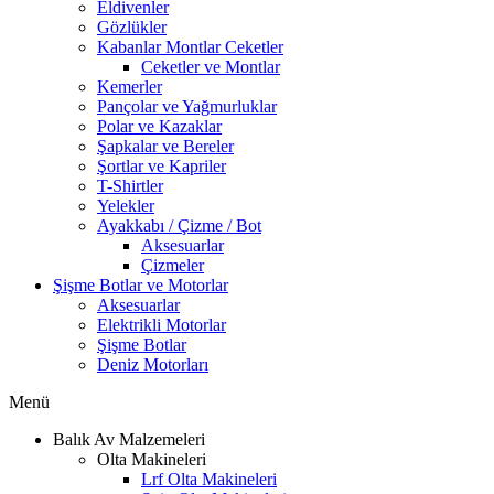
Eldivenler
Gözlükler
Kabanlar Montlar Ceketler
Ceketler ve Montlar
Kemerler
Pançolar ve Yağmurluklar
Polar ve Kazaklar
Şapkalar ve Bereler
Şortlar ve Kapriler
T-Shirtler
Yelekler
Ayakkabı / Çizme / Bot
Aksesuarlar
Çizmeler
Şişme Botlar ve Motorlar
Aksesuarlar
Elektrikli Motorlar
Şişme Botlar
Deniz Motorları
Menü
Balık Av Malzemeleri
Olta Makineleri
Lrf Olta Makineleri