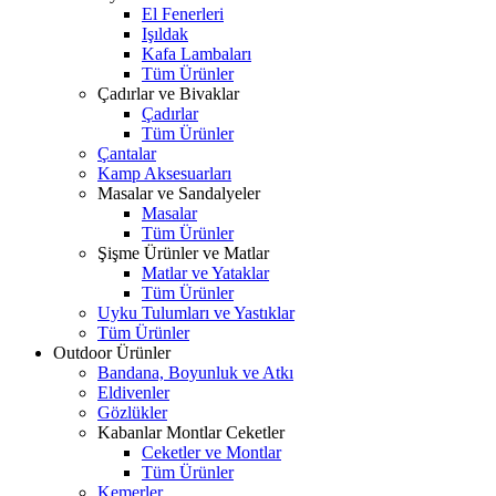
El Fenerleri
Işıldak
Kafa Lambaları
Tüm Ürünler
Çadırlar ve Bivaklar
Çadırlar
Tüm Ürünler
Çantalar
Kamp Aksesuarları
Masalar ve Sandalyeler
Masalar
Tüm Ürünler
Şişme Ürünler ve Matlar
Matlar ve Yataklar
Tüm Ürünler
Uyku Tulumları ve Yastıklar
Tüm Ürünler
Outdoor Ürünler
Bandana, Boyunluk ve Atkı
Eldivenler
Gözlükler
Kabanlar Montlar Ceketler
Ceketler ve Montlar
Tüm Ürünler
Kemerler