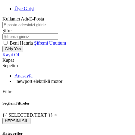
Üye Girişi
Kullanıcı Adı/E-Posta
Şifre
Beni Hatırla
Şifremi Unuttum
Giriş Yap
Kayıt Ol
Kapat
Sepetim
Anasayfa
|
newport elektrikli motor
Filtre
Seçilen Filtreler
{{ SELECTED.TEXT }} ×
HEPSİNİ SİL
Kategoriler