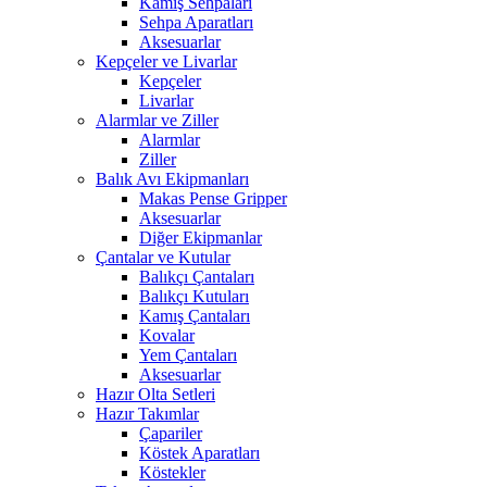
Kamış Sehpaları
Sehpa Aparatları
Aksesuarlar
Kepçeler ve Livarlar
Kepçeler
Livarlar
Alarmlar ve Ziller
Alarmlar
Ziller
Balık Avı Ekipmanları
Makas Pense Gripper
Aksesuarlar
Diğer Ekipmanlar
Çantalar ve Kutular
Balıkçı Çantaları
Balıkçı Kutuları
Kamış Çantaları
Kovalar
Yem Çantaları
Aksesuarlar
Hazır Olta Setleri
Hazır Takımlar
Çapariler
Köstek Aparatları
Köstekler