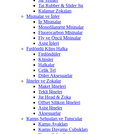
Jig Yemler
Tai Rubber & Slider Jig
Kalamar Zokaları
Misinalar ve İpler
İp Misinalar
Monofilament Misinalar
Fluorocarbon Misinalar
Fly ve Öncü Misinalar
Asist İpleri
Fırdöndü Klips Halka
Fırdöndüler
Klipsler
Halkalar
Çelik Tel
Diğer Aksesuarlar
İğneler ve Zokalar
Maket İğneleri
Tekli İğneler
Jig Head & Zoka
Offset Silikon İğneleri
Asist İğneler
Aksesuarlar
Kamış Sehpaları ve Tutucular
Kamış Ayakları
Kamış Dayama Çubukları