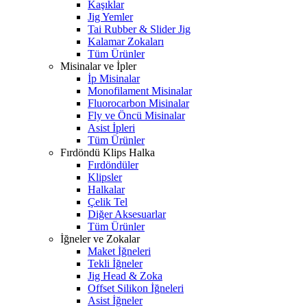
Kaşıklar
Jig Yemler
Tai Rubber & Slider Jig
Kalamar Zokaları
Tüm Ürünler
Misinalar ve İpler
İp Misinalar
Monofilament Misinalar
Fluorocarbon Misinalar
Fly ve Öncü Misinalar
Asist İpleri
Tüm Ürünler
Fırdöndü Klips Halka
Fırdöndüler
Klipsler
Halkalar
Çelik Tel
Diğer Aksesuarlar
Tüm Ürünler
İğneler ve Zokalar
Maket İğneleri
Tekli İğneler
Jig Head & Zoka
Offset Silikon İğneleri
Asist İğneler