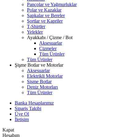
Pançolar ve Yağmurluklar
Polar ve Kazaklar
Şapkalar ve Bereler
Şortlar ve Kapriler
T-Shirtler
Yelekler
Ayakkabı / Çizme / Bot
Aksesuarlar
Çizmeler
Tüm Ürünler
Tüm Ürünler
Şişme Botlar ve Motorlar
Aksesuarlar
Elektrikli Motorlar
Şişme Botlar
Deniz Motorları
Tüm Ürünler
Banka Hesaplarımız
Sipariş Takibi
Üye Ol
İletişim
Kapat
Hesabım