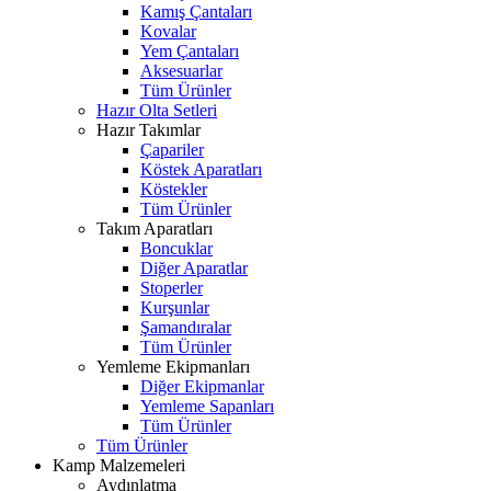
Kamış Çantaları
Kovalar
Yem Çantaları
Aksesuarlar
Tüm Ürünler
Hazır Olta Setleri
Hazır Takımlar
Çapariler
Köstek Aparatları
Köstekler
Tüm Ürünler
Takım Aparatları
Boncuklar
Diğer Aparatlar
Stoperler
Kurşunlar
Şamandıralar
Tüm Ürünler
Yemleme Ekipmanları
Diğer Ekipmanlar
Yemleme Sapanları
Tüm Ürünler
Tüm Ürünler
Kamp Malzemeleri
Aydınlatma