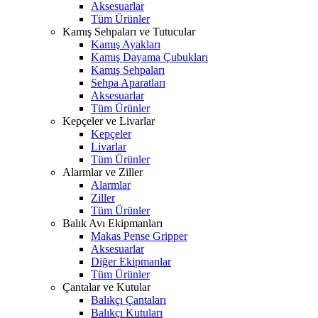
Aksesuarlar
Tüm Ürünler
Kamış Sehpaları ve Tutucular
Kamış Ayakları
Kamış Dayama Çubukları
Kamış Sehpaları
Sehpa Aparatları
Aksesuarlar
Tüm Ürünler
Kepçeler ve Livarlar
Kepçeler
Livarlar
Tüm Ürünler
Alarmlar ve Ziller
Alarmlar
Ziller
Tüm Ürünler
Balık Avı Ekipmanları
Makas Pense Gripper
Aksesuarlar
Diğer Ekipmanlar
Tüm Ürünler
Çantalar ve Kutular
Balıkçı Çantaları
Balıkçı Kutuları