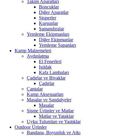
Takım Aparatları
Boncuklar
Diğer Aparatlar
Stoperler
Kurşunlar
Şamandıralar
Yemleme Ekipmanları
Diğer Ekipmanlar
Yemleme Sapanları
Kamp Malzemeleri
Aydınlatma
El Fenerleri
Işıldak
Kafa Lambaları
Çadırlar ve Bivaklar
Çadırlar
Çantalar
Kamp Aksesuarları
Masalar ve Sandalyeler
Masalar
Şişme Ürünler ve Matlar
Matlar ve Yataklar
Uyku Tulumları ve Yastıklar
Outdoor Ürünler
Bandana, Boyunluk ve Atkı