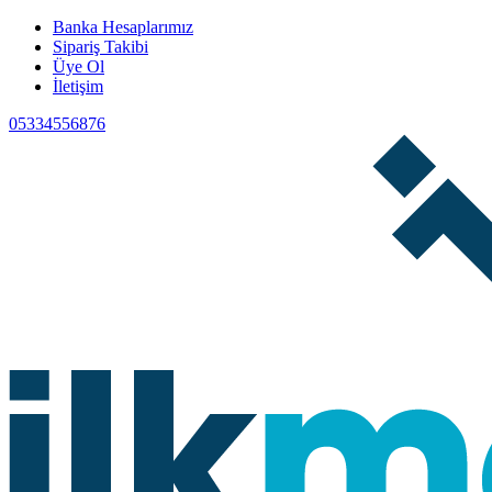
Banka Hesaplarımız
Sipariş Takibi
Üye Ol
İletişim
05334556876