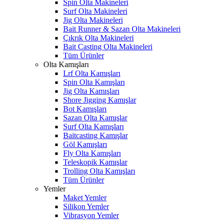
Spin Olta Makineleri
Surf Olta Makineleri
Jig Olta Makineleri
Bait Runner & Sazan Olta Makineleri
Çıkrık Olta Makineleri
Bait Casting Olta Makineleri
Tüm Ürünler
Olta Kamışları
Lrf Olta Kamışları
Spin Olta Kamışları
Jig Olta Kamışları
Shore Jigging Kamışlar
Bot Kamışları
Sazan Olta Kamışlar
Surf Olta Kamışları
Baitcasting Kamışlar
Göl Kamışları
Fly Olta Kamışları
Teleskopik Kamışlar
Trolling Olta Kamışları
Tüm Ürünler
Yemler
Maket Yemler
Silikon Yemler
Vibrasyon Yemler