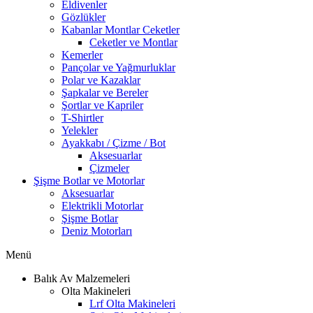
Eldivenler
Gözlükler
Kabanlar Montlar Ceketler
Ceketler ve Montlar
Kemerler
Pançolar ve Yağmurluklar
Polar ve Kazaklar
Şapkalar ve Bereler
Şortlar ve Kapriler
T-Shirtler
Yelekler
Ayakkabı / Çizme / Bot
Aksesuarlar
Çizmeler
Şişme Botlar ve Motorlar
Aksesuarlar
Elektrikli Motorlar
Şişme Botlar
Deniz Motorları
Menü
Balık Av Malzemeleri
Olta Makineleri
Lrf Olta Makineleri