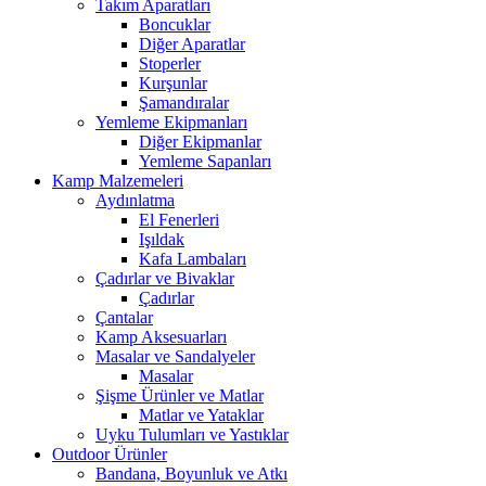
Takım Aparatları
Boncuklar
Diğer Aparatlar
Stoperler
Kurşunlar
Şamandıralar
Yemleme Ekipmanları
Diğer Ekipmanlar
Yemleme Sapanları
Kamp Malzemeleri
Aydınlatma
El Fenerleri
Işıldak
Kafa Lambaları
Çadırlar ve Bivaklar
Çadırlar
Çantalar
Kamp Aksesuarları
Masalar ve Sandalyeler
Masalar
Şişme Ürünler ve Matlar
Matlar ve Yataklar
Uyku Tulumları ve Yastıklar
Outdoor Ürünler
Bandana, Boyunluk ve Atkı