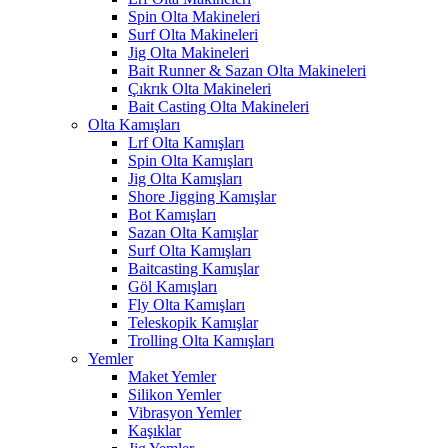
Spin Olta Makineleri
Surf Olta Makineleri
Jig Olta Makineleri
Bait Runner & Sazan Olta Makineleri
Çıkrık Olta Makineleri
Bait Casting Olta Makineleri
Olta Kamışları
Lrf Olta Kamışları
Spin Olta Kamışları
Jig Olta Kamışları
Shore Jigging Kamışlar
Bot Kamışları
Sazan Olta Kamışlar
Surf Olta Kamışları
Baitcasting Kamışlar
Göl Kamışları
Fly Olta Kamışları
Teleskopik Kamışlar
Trolling Olta Kamışları
Yemler
Maket Yemler
Silikon Yemler
Vibrasyon Yemler
Kaşıklar