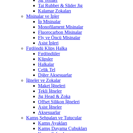
Jig Yemler
Tai Rubber & Slider Jig
Kalamar Zokaları
Misinalar ve İpler
İp Misinalar
Monofilament Misinalar
Fluorocarbon Misinalar
Fly ve Öncü Misinalar
Asist İpleri
Fırdöndü Klips Halka
Fırdöndüler
Klipsler
Halkalar
Çelik Tel
Diğer Aksesuarlar
İğneler ve Zokalar
Maket İğneleri
Tekli İğneler
Jig Head & Zoka
Offset Silikon İğneleri
Asist İğneler
Aksesuarlar
Kamış Sehpaları ve Tutucular
Kamış Ayakları
Kamış Dayama Çubukları