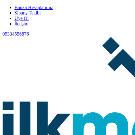
Banka Hesaplarımız
Sipariş Takibi
Üye Ol
İletişim
05334556876