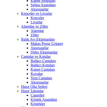
Kamış Sehpaları
Sehpa Aparatları
Aksesuarlar
Kepçeler ve Livarlar
Kepçeler
Livarlar
Alarmlar ve Ziller
Alarmlar
Ziller
Balık Avı Ekipmanları
Makas Pense Gripper
Aksesuarlar
Diğer Ekipmanlar
Çantalar ve Kutular
Balıkçı Çantaları
Balıkçı Kutuları
Kamış Çantaları
Kovalar
Yem Çantaları
Aksesuarlar
Hazır Olta Setleri
Hazır Takımlar
Çapariler
Köstek Aparatları
Köstekler