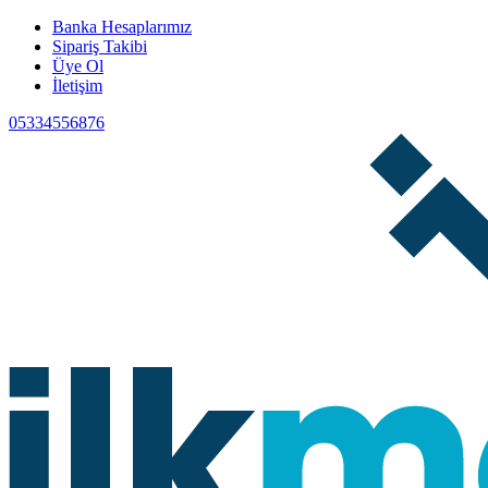
Banka Hesaplarımız
Sipariş Takibi
Üye Ol
İletişim
05334556876