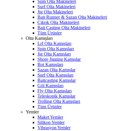
Spin Olta Makineleri
Surf Olta Makineleri
Jig Olta Makineleri
Bait Runner & Sazan Olta Makineleri
Çıkrık Olta Makineleri
Bait Casting Olta Makineleri
Tüm Ürünler
Olta Kamışları
Lrf Olta Kamışları
Spin Olta Kamışları
Jig Olta Kamışları
Shore Jigging Kamışlar
Bot Kamışları
Sazan Olta Kamışlar
Surf Olta Kamışları
Baitcasting Kamışlar
Göl Kamışları
Fly Olta Kamışları
Teleskopik Kamışlar
Trolling Olta Kamışları
Tüm Ürünler
Yemler
Maket Yemler
Silikon Yemler
Vibrasyon Yemler