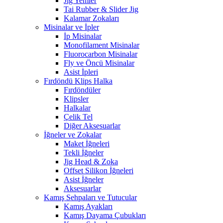
Jig Yemler
Tai Rubber & Slider Jig
Kalamar Zokaları
Misinalar ve İpler
İp Misinalar
Monofilament Misinalar
Fluorocarbon Misinalar
Fly ve Öncü Misinalar
Asist İpleri
Fırdöndü Klips Halka
Fırdöndüler
Klipsler
Halkalar
Çelik Tel
Diğer Aksesuarlar
İğneler ve Zokalar
Maket İğneleri
Tekli İğneler
Jig Head & Zoka
Offset Silikon İğneleri
Asist İğneler
Aksesuarlar
Kamış Sehpaları ve Tutucular
Kamış Ayakları
Kamış Dayama Çubukları