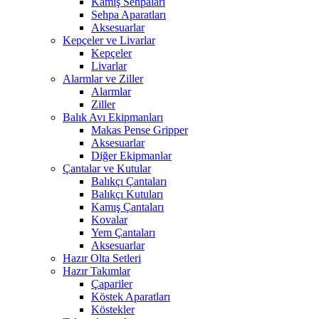
Kamış Sehpaları
Sehpa Aparatları
Aksesuarlar
Kepçeler ve Livarlar
Kepçeler
Livarlar
Alarmlar ve Ziller
Alarmlar
Ziller
Balık Avı Ekipmanları
Makas Pense Gripper
Aksesuarlar
Diğer Ekipmanlar
Çantalar ve Kutular
Balıkçı Çantaları
Balıkçı Kutuları
Kamış Çantaları
Kovalar
Yem Çantaları
Aksesuarlar
Hazır Olta Setleri
Hazır Takımlar
Çapariler
Köstek Aparatları
Köstekler