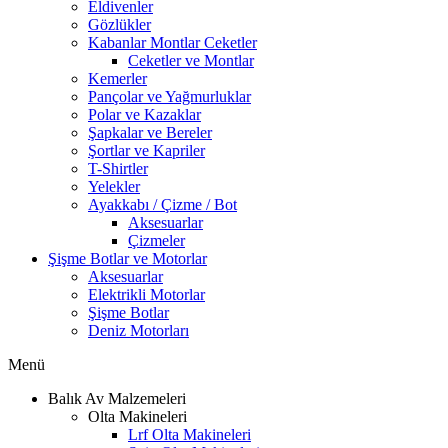
Eldivenler
Gözlükler
Kabanlar Montlar Ceketler
Ceketler ve Montlar
Kemerler
Pançolar ve Yağmurluklar
Polar ve Kazaklar
Şapkalar ve Bereler
Şortlar ve Kapriler
T-Shirtler
Yelekler
Ayakkabı / Çizme / Bot
Aksesuarlar
Çizmeler
Şişme Botlar ve Motorlar
Aksesuarlar
Elektrikli Motorlar
Şişme Botlar
Deniz Motorları
Menü
Balık Av Malzemeleri
Olta Makineleri
Lrf Olta Makineleri