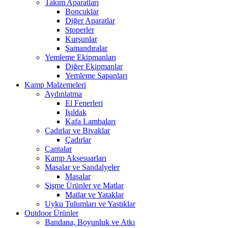
Takım Aparatları
Boncuklar
Diğer Aparatlar
Stoperler
Kurşunlar
Şamandıralar
Yemleme Ekipmanları
Diğer Ekipmanlar
Yemleme Sapanları
Kamp Malzemeleri
Aydınlatma
El Fenerleri
Işıldak
Kafa Lambaları
Çadırlar ve Bivaklar
Çadırlar
Çantalar
Kamp Aksesuarları
Masalar ve Sandalyeler
Masalar
Şişme Ürünler ve Matlar
Matlar ve Yataklar
Uyku Tulumları ve Yastıklar
Outdoor Ürünler
Bandana, Boyunluk ve Atkı