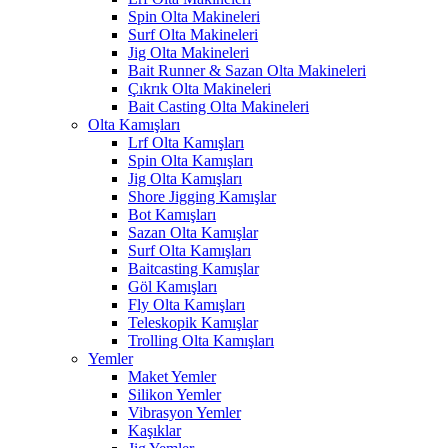
Spin Olta Makineleri
Surf Olta Makineleri
Jig Olta Makineleri
Bait Runner & Sazan Olta Makineleri
Çıkrık Olta Makineleri
Bait Casting Olta Makineleri
Olta Kamışları
Lrf Olta Kamışları
Spin Olta Kamışları
Jig Olta Kamışları
Shore Jigging Kamışlar
Bot Kamışları
Sazan Olta Kamışlar
Surf Olta Kamışları
Baitcasting Kamışlar
Göl Kamışları
Fly Olta Kamışları
Teleskopik Kamışlar
Trolling Olta Kamışları
Yemler
Maket Yemler
Silikon Yemler
Vibrasyon Yemler
Kaşıklar