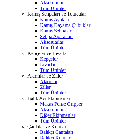
Aksesuarlar
Tüm Ürünler
Kamış Sehpaları ve Tutucular
Kamış Ayakları
Kamış Dayama Çubukları
Kamış Sehpaları
Sehpa Aparatları
Aksesuarlar
Tüm Ürünler
Kepçeler ve Livarlar
Kepçeler
Livarlar
Tüm Ürünler
Alarmlar ve Ziller
Alarmlar
Ziller
Tüm Ürünler
Balık Avı Ekipmanları
Makas Pense Gripper
Aksesuarlar
Diğer Ekipmanlar
Tüm Ürünler
Çantalar ve Kutular
Balıkçı Çantaları
Balıkçı Kutuları