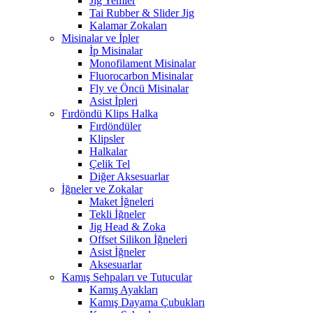
Jig Yemler
Tai Rubber & Slider Jig
Kalamar Zokaları
Misinalar ve İpler
İp Misinalar
Monofilament Misinalar
Fluorocarbon Misinalar
Fly ve Öncü Misinalar
Asist İpleri
Fırdöndü Klips Halka
Fırdöndüler
Klipsler
Halkalar
Çelik Tel
Diğer Aksesuarlar
İğneler ve Zokalar
Maket İğneleri
Tekli İğneler
Jig Head & Zoka
Offset Silikon İğneleri
Asist İğneler
Aksesuarlar
Kamış Sehpaları ve Tutucular
Kamış Ayakları
Kamış Dayama Çubukları