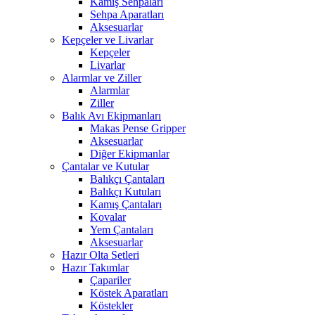
Kamış Sehpaları
Sehpa Aparatları
Aksesuarlar
Kepçeler ve Livarlar
Kepçeler
Livarlar
Alarmlar ve Ziller
Alarmlar
Ziller
Balık Avı Ekipmanları
Makas Pense Gripper
Aksesuarlar
Diğer Ekipmanlar
Çantalar ve Kutular
Balıkçı Çantaları
Balıkçı Kutuları
Kamış Çantaları
Kovalar
Yem Çantaları
Aksesuarlar
Hazır Olta Setleri
Hazır Takımlar
Çapariler
Köstek Aparatları
Köstekler