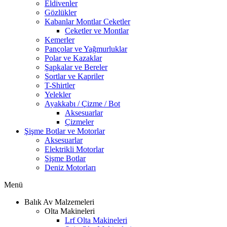
Eldivenler
Gözlükler
Kabanlar Montlar Ceketler
Ceketler ve Montlar
Kemerler
Pançolar ve Yağmurluklar
Polar ve Kazaklar
Şapkalar ve Bereler
Şortlar ve Kapriler
T-Shirtler
Yelekler
Ayakkabı / Çizme / Bot
Aksesuarlar
Çizmeler
Şişme Botlar ve Motorlar
Aksesuarlar
Elektrikli Motorlar
Şişme Botlar
Deniz Motorları
Menü
Balık Av Malzemeleri
Olta Makineleri
Lrf Olta Makineleri