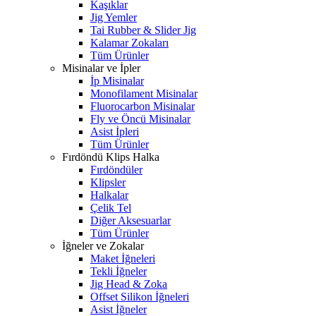
Kaşıklar
Jig Yemler
Tai Rubber & Slider Jig
Kalamar Zokaları
Tüm Ürünler
Misinalar ve İpler
İp Misinalar
Monofilament Misinalar
Fluorocarbon Misinalar
Fly ve Öncü Misinalar
Asist İpleri
Tüm Ürünler
Fırdöndü Klips Halka
Fırdöndüler
Klipsler
Halkalar
Çelik Tel
Diğer Aksesuarlar
Tüm Ürünler
İğneler ve Zokalar
Maket İğneleri
Tekli İğneler
Jig Head & Zoka
Offset Silikon İğneleri
Asist İğneler