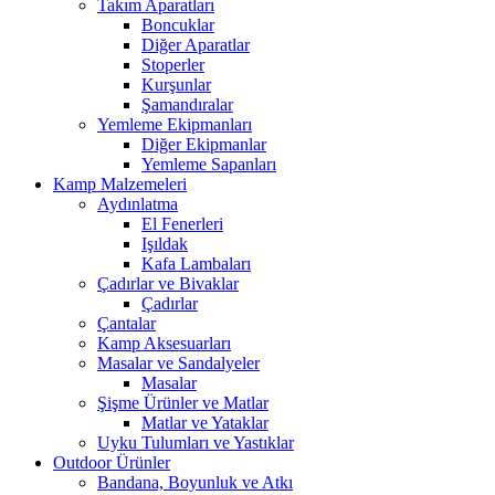
Takım Aparatları
Boncuklar
Diğer Aparatlar
Stoperler
Kurşunlar
Şamandıralar
Yemleme Ekipmanları
Diğer Ekipmanlar
Yemleme Sapanları
Kamp Malzemeleri
Aydınlatma
El Fenerleri
Işıldak
Kafa Lambaları
Çadırlar ve Bivaklar
Çadırlar
Çantalar
Kamp Aksesuarları
Masalar ve Sandalyeler
Masalar
Şişme Ürünler ve Matlar
Matlar ve Yataklar
Uyku Tulumları ve Yastıklar
Outdoor Ürünler
Bandana, Boyunluk ve Atkı