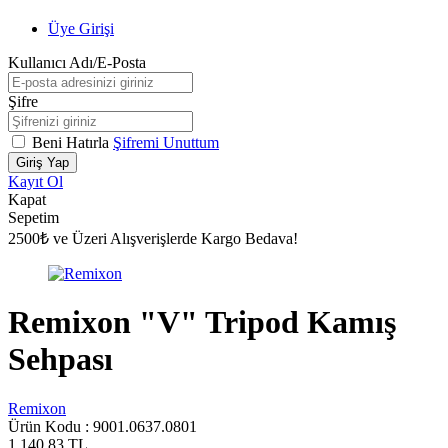
Üye Girişi
Kullanıcı Adı/E-Posta
Şifre
Beni Hatırla
Şifremi Unuttum
Giriş Yap
Kayıt Ol
Kapat
Sepetim
2500₺ ve Üzeri Alışverişlerde Kargo Bedava!
Remixon "V" Tripod Kamış
Sehpası
Remixon
Ürün Kodu :
9001.0637.0801
1.140,83
TL