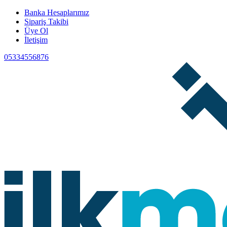
Banka Hesaplarımız
Sipariş Takibi
Üye Ol
İletişim
05334556876