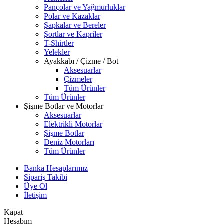
Pançolar ve Yağmurluklar
Polar ve Kazaklar
Şapkalar ve Bereler
Şortlar ve Kapriler
T-Shirtler
Yelekler
Ayakkabı / Çizme / Bot
Aksesuarlar
Çizmeler
Tüm Ürünler
Tüm Ürünler
Şişme Botlar ve Motorlar
Aksesuarlar
Elektrikli Motorlar
Şişme Botlar
Deniz Motorları
Tüm Ürünler
Banka Hesaplarımız
Sipariş Takibi
Üye Ol
İletişim
Kapat
Hesabım