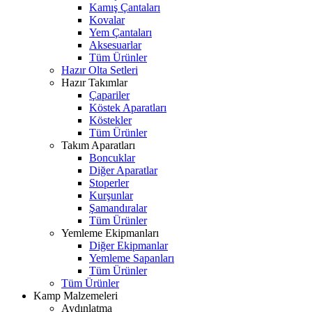
Kamış Çantaları
Kovalar
Yem Çantaları
Aksesuarlar
Tüm Ürünler
Hazır Olta Setleri
Hazır Takımlar
Çapariler
Köstek Aparatları
Köstekler
Tüm Ürünler
Takım Aparatları
Boncuklar
Diğer Aparatlar
Stoperler
Kurşunlar
Şamandıralar
Tüm Ürünler
Yemleme Ekipmanları
Diğer Ekipmanlar
Yemleme Sapanları
Tüm Ürünler
Tüm Ürünler
Kamp Malzemeleri
Aydınlatma