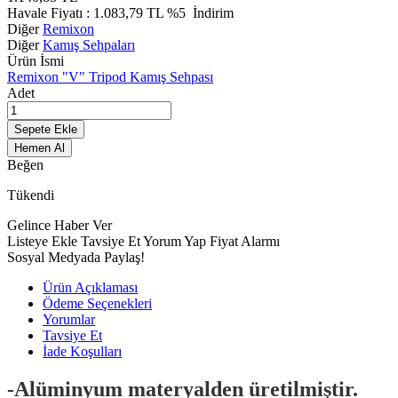
Havale Fiyatı :
1.083,79
TL
%5
İndirim
Diğer
Remixon
Diğer
Kamış Sehpaları
Ürün İsmi
Remixon "V" Tripod Kamış Sehpası
Adet
Sepete Ekle
Hemen Al
Beğen
Tükendi
Gelince Haber Ver
Listeye Ekle
Tavsiye Et
Yorum Yap
Fiyat Alarmı
Sosyal Medyada Paylaş!
Ürün Açıklaması
Ödeme Seçenekleri
Yorumlar
Tavsiye Et
İade Koşulları
-Alüminyum materyalden üretilmiştir.