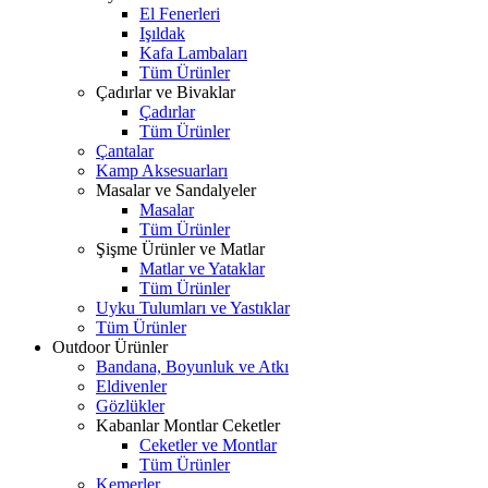
El Fenerleri
Işıldak
Kafa Lambaları
Tüm Ürünler
Çadırlar ve Bivaklar
Çadırlar
Tüm Ürünler
Çantalar
Kamp Aksesuarları
Masalar ve Sandalyeler
Masalar
Tüm Ürünler
Şişme Ürünler ve Matlar
Matlar ve Yataklar
Tüm Ürünler
Uyku Tulumları ve Yastıklar
Tüm Ürünler
Outdoor Ürünler
Bandana, Boyunluk ve Atkı
Eldivenler
Gözlükler
Kabanlar Montlar Ceketler
Ceketler ve Montlar
Tüm Ürünler
Kemerler