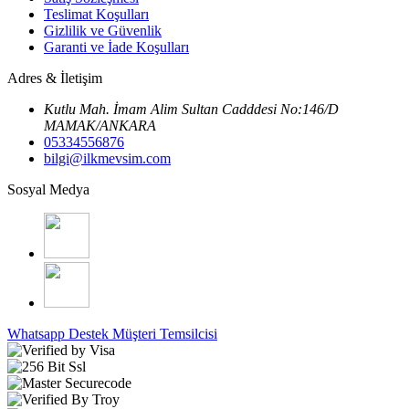
Teslimat Koşulları
Gizlilik ve Güvenlik
Garanti ve İade Koşulları
Adres & İletişim
Kutlu Mah. İmam Alim Sultan Cadddesi No:146/D
MAMAK/ANKARA
05334556876
bilgi@ilkmevsim.com
Sosyal Medya
Whatsapp Destek
Müşteri Temsilcisi