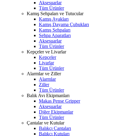
Aksesuarlar
Tüm Ürünler
Kamış Sehpaları ve Tutucular
Kamış Ayakları
Kamış Dayama Çubukları
Kamış Sehpaları
Sehpa Aparatları
Aksesuarlar
Tüm Ürünler
Kepçeler ve Livarlar
Kepçeler
Livarlar
Tüm Ürünler
Alarmlar ve Ziller
Alarmlar
Ziller
Tüm Ürünler
Balık Avı Ekipmanları
Makas Pense Gripper
Aksesuarlar
Diğer Ekipmanlar
Tüm Ürünler
Çantalar ve Kutular
Balıkçı Çantaları
Balıkçı Kutuları