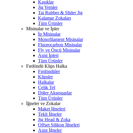
Kaşıklar
Jig Yemler
Tai Rubber & Slider Jig
Kalamar Zokaları
Tüm Ürünler
Misinalar ve İpler
İp Misinalar
Monofilament Misinalar
Fluorocarbon Misinalar
Fly ve Öncü Misinalar
Asist İpleri
Tüm Ürünler
Fırdöndü Klips Halka
Fırdöndüler
Klipsler
Halkalar
Çelik Tel
Diğer Aksesuarlar
Tüm Ürünler
İğneler ve Zokalar
Maket İğneleri
Tekli İğneler
Jig Head & Zoka
Offset Silikon İğneleri
Asist İğneler