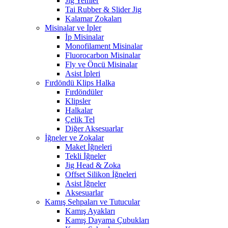
Jig Yemler
Tai Rubber & Slider Jig
Kalamar Zokaları
Misinalar ve İpler
İp Misinalar
Monofilament Misinalar
Fluorocarbon Misinalar
Fly ve Öncü Misinalar
Asist İpleri
Fırdöndü Klips Halka
Fırdöndüler
Klipsler
Halkalar
Çelik Tel
Diğer Aksesuarlar
İğneler ve Zokalar
Maket İğneleri
Tekli İğneler
Jig Head & Zoka
Offset Silikon İğneleri
Asist İğneler
Aksesuarlar
Kamış Sehpaları ve Tutucular
Kamış Ayakları
Kamış Dayama Çubukları