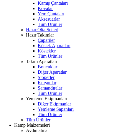
Kamış Çantaları
Kovalar
Yem Çantaları
Aksesuarlar
Tüm Ürünler
Hazır Olta Setleri
Hazır Takımlar
Çapariler
Köstek Aparatları
Köstekler
Tüm Ürünler
Takım Aparatları
Boncuklar
Diğer Aparatlar
Stoperler
Kurşunlar
Şamandıralar
Tüm Ürünler
Yemleme Ekipmanları
Diğer Ekipmanlar
Yemleme Sapanları
Tüm Ürünler
Tüm Ürünler
Kamp Malzemeleri
Aydınlatma