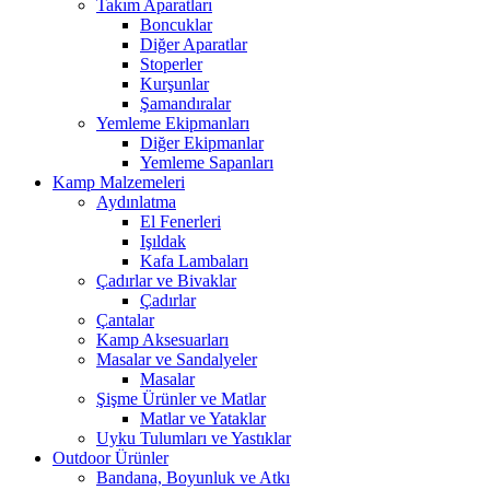
Takım Aparatları
Boncuklar
Diğer Aparatlar
Stoperler
Kurşunlar
Şamandıralar
Yemleme Ekipmanları
Diğer Ekipmanlar
Yemleme Sapanları
Kamp Malzemeleri
Aydınlatma
El Fenerleri
Işıldak
Kafa Lambaları
Çadırlar ve Bivaklar
Çadırlar
Çantalar
Kamp Aksesuarları
Masalar ve Sandalyeler
Masalar
Şişme Ürünler ve Matlar
Matlar ve Yataklar
Uyku Tulumları ve Yastıklar
Outdoor Ürünler
Bandana, Boyunluk ve Atkı