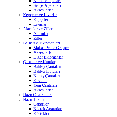
Kamış Sehpaları
Sehpa Aparatları
Aksesuarlar
Kepçeler ve Livarlar
Kepçeler
Livarlar
Alarmlar ve Ziller
Alarmlar
Ziller
Balık Avı Ekipmanları
Makas Pense Gripper
Aksesuarlar
Diğer Ekipmanlar
Çantalar ve Kutular
Balıkçı Çantaları
Balıkçı Kutuları
Kamış Çantaları
Kovalar
Yem Çantaları
Aksesuarlar
Hazır Olta Setleri
Hazır Takımlar
Çapariler
Köstek Aparatları
Köstekler