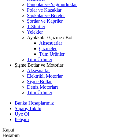
Pançolar ve Yağmurluklar
Polar ve Kazaklar
Şapkalar ve Bereler
Şortlar ve Kapriler
T-Shirtler
Yelekler
Ayakkabı / Çizme / Bot
Aksesuarlar
Çizmeler
Tüm Ürünler
Tüm Ürünler
Şişme Botlar ve Motorlar
Aksesuarlar
Elektrikli Motorlar
Şişme Botlar
Deniz Motorları
Tüm Ürünler
Banka Hesaplarımız
Sipariş Takibi
Üye Ol
İletişim
Kapat
Hesabım