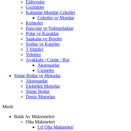
Eldivenler
Gözlükler
Kabanlar Montlar Ceketler
Ceketler ve Montlar
Kemerler
Pançolar ve Yağmurluklar
Polar ve Kazaklar
Şapkalar ve Bereler
Şortlar ve Kapriler
T-Shirtler
Yelekler
Ayakkabı / Çizme / Bot
Aksesuarlar
Çizmeler
Şişme Botlar ve Motorlar
Aksesuarlar
Elektrikli Motorlar
Şişme Botlar
Deniz Motorları
Menü
Balık Av Malzemeleri
Olta Makineleri
Lrf Olta Makineleri