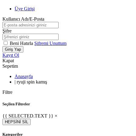
Üye Girişi
Kullanıcı Adı/E-Posta
Şifre
Beni Hatırla
Şifremi Unuttum
Giriş Yap
Kayıt Ol
Kapat
Sepetim
Anasayfa
|
ryuji spin kamış
Filtre
Seçilen Filtreler
{{ SELECTED.TEXT }} ×
HEPSİNİ SİL
Kategoriler