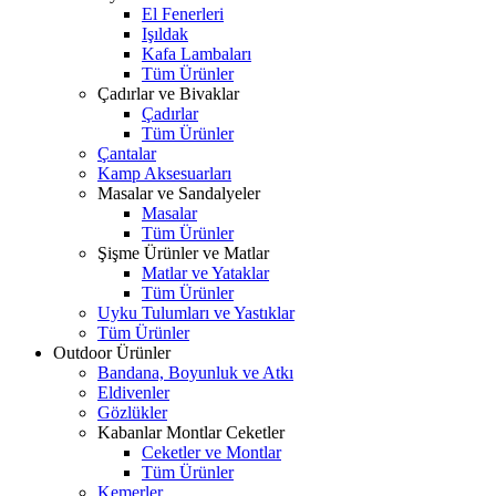
El Fenerleri
Işıldak
Kafa Lambaları
Tüm Ürünler
Çadırlar ve Bivaklar
Çadırlar
Tüm Ürünler
Çantalar
Kamp Aksesuarları
Masalar ve Sandalyeler
Masalar
Tüm Ürünler
Şişme Ürünler ve Matlar
Matlar ve Yataklar
Tüm Ürünler
Uyku Tulumları ve Yastıklar
Tüm Ürünler
Outdoor Ürünler
Bandana, Boyunluk ve Atkı
Eldivenler
Gözlükler
Kabanlar Montlar Ceketler
Ceketler ve Montlar
Tüm Ürünler
Kemerler