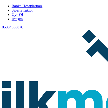
Banka Hesaplarımız
Sipariş Takibi
Üye Ol
İletişim
05334556876