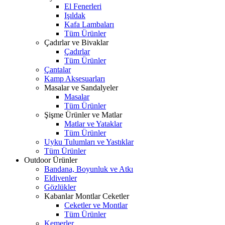
El Fenerleri
Işıldak
Kafa Lambaları
Tüm Ürünler
Çadırlar ve Bivaklar
Çadırlar
Tüm Ürünler
Çantalar
Kamp Aksesuarları
Masalar ve Sandalyeler
Masalar
Tüm Ürünler
Şişme Ürünler ve Matlar
Matlar ve Yataklar
Tüm Ürünler
Uyku Tulumları ve Yastıklar
Tüm Ürünler
Outdoor Ürünler
Bandana, Boyunluk ve Atkı
Eldivenler
Gözlükler
Kabanlar Montlar Ceketler
Ceketler ve Montlar
Tüm Ürünler
Kemerler