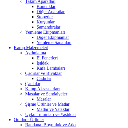
Takım Aparatları
Boncuklar
Diğer Aparatlar
Stoperler
Kurşunlar
Şamandıralar
Yemleme Ekipmanları
Diğer Ekipmanlar
Yemleme Sapanları
Kamp Malzemeleri
Aydınlatma
El Fenerleri
Işıldak
Kafa Lambaları
Çadırlar ve Bivaklar
Çadırlar
Çantalar
Kamp Aksesuarları
Masalar ve Sandalyeler
Masalar
Şişme Ürünler ve Matlar
Matlar ve Yataklar
Uyku Tulumları ve Yastıklar
Outdoor Ürünler
Bandana, Boyunluk ve Atkı