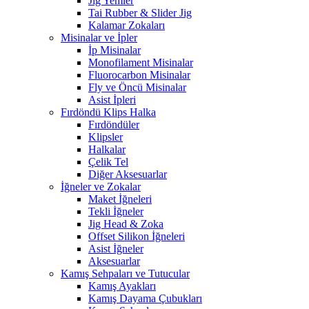
Jig Yemler
Tai Rubber & Slider Jig
Kalamar Zokaları
Misinalar ve İpler
İp Misinalar
Monofilament Misinalar
Fluorocarbon Misinalar
Fly ve Öncü Misinalar
Asist İpleri
Fırdöndü Klips Halka
Fırdöndüler
Klipsler
Halkalar
Çelik Tel
Diğer Aksesuarlar
İğneler ve Zokalar
Maket İğneleri
Tekli İğneler
Jig Head & Zoka
Offset Silikon İğneleri
Asist İğneler
Aksesuarlar
Kamış Sehpaları ve Tutucular
Kamış Ayakları
Kamış Dayama Çubukları