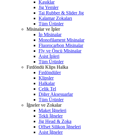
Kaşıklar
Jig Yemler
Tai Rubber & Slider Jig
Kalamar Zokaları
Tüm Ürünler
Misinalar ve İpler
İp Misinalar
Monofilament Misinalar
Fluorocarbon Misinalar
Fly ve Öncü Misinalar
Asist İpleri
Tüm Ürünler
Fırdöndü Klips Halka
Fırdöndüler
Klipsler
Halkalar
Çelik Tel
Diğer Aksesuarlar
Tüm Ürünler
İğneler ve Zokalar
Maket İğneleri
Tekli İğneler
Jig Head & Zoka
Offset Silikon İğneleri
Asist İğneler