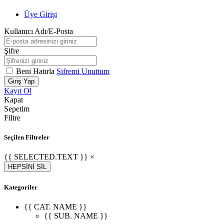
Üye Girişi
Kullanıcı Adı/E-Posta
Şifre
Beni Hatırla
Şifremi Unuttum
Giriş Yap
Kayıt Ol
Kapat
Sepetim
Filtre
Seçilen Filtreler
{{ SELECTED.TEXT }} ×
HEPSİNİ SİL
Kategoriler
{{ CAT. NAME }}
{{ SUB. NAME }}