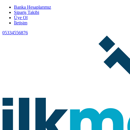
Banka Hesaplarımız
Sipariş Takibi
Üye Ol
İletişim
05334556876