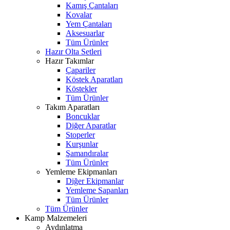
Kamış Çantaları
Kovalar
Yem Çantaları
Aksesuarlar
Tüm Ürünler
Hazır Olta Setleri
Hazır Takımlar
Çapariler
Köstek Aparatları
Köstekler
Tüm Ürünler
Takım Aparatları
Boncuklar
Diğer Aparatlar
Stoperler
Kurşunlar
Şamandıralar
Tüm Ürünler
Yemleme Ekipmanları
Diğer Ekipmanlar
Yemleme Sapanları
Tüm Ürünler
Tüm Ürünler
Kamp Malzemeleri
Aydınlatma