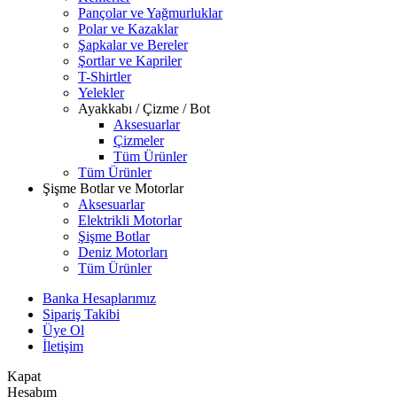
Pançolar ve Yağmurluklar
Polar ve Kazaklar
Şapkalar ve Bereler
Şortlar ve Kapriler
T-Shirtler
Yelekler
Ayakkabı / Çizme / Bot
Aksesuarlar
Çizmeler
Tüm Ürünler
Tüm Ürünler
Şişme Botlar ve Motorlar
Aksesuarlar
Elektrikli Motorlar
Şişme Botlar
Deniz Motorları
Tüm Ürünler
Banka Hesaplarımız
Sipariş Takibi
Üye Ol
İletişim
Kapat
Hesabım