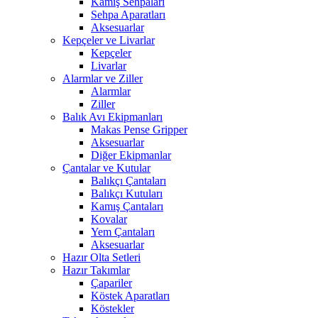
Kamış Sehpaları
Sehpa Aparatları
Aksesuarlar
Kepçeler ve Livarlar
Kepçeler
Livarlar
Alarmlar ve Ziller
Alarmlar
Ziller
Balık Avı Ekipmanları
Makas Pense Gripper
Aksesuarlar
Diğer Ekipmanlar
Çantalar ve Kutular
Balıkçı Çantaları
Balıkçı Kutuları
Kamış Çantaları
Kovalar
Yem Çantaları
Aksesuarlar
Hazır Olta Setleri
Hazır Takımlar
Çapariler
Köstek Aparatları
Köstekler