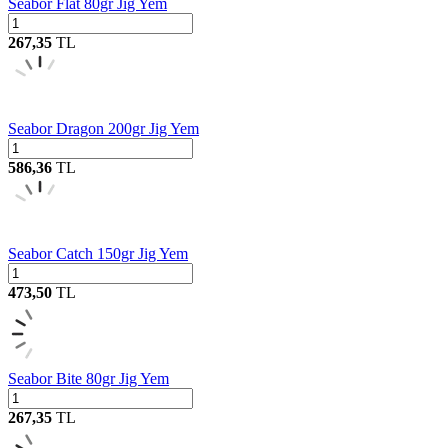
Seabor Flat 80gr Jig Yem
267,35
TL
Seabor Dragon 200gr Jig Yem
586,36
TL
Seabor Catch 150gr Jig Yem
473,50
TL
Seabor Bite 80gr Jig Yem
267,35
TL