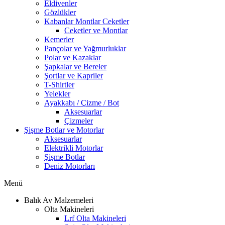
Eldivenler
Gözlükler
Kabanlar Montlar Ceketler
Ceketler ve Montlar
Kemerler
Pançolar ve Yağmurluklar
Polar ve Kazaklar
Şapkalar ve Bereler
Şortlar ve Kapriler
T-Shirtler
Yelekler
Ayakkabı / Çizme / Bot
Aksesuarlar
Çizmeler
Şişme Botlar ve Motorlar
Aksesuarlar
Elektrikli Motorlar
Şişme Botlar
Deniz Motorları
Menü
Balık Av Malzemeleri
Olta Makineleri
Lrf Olta Makineleri