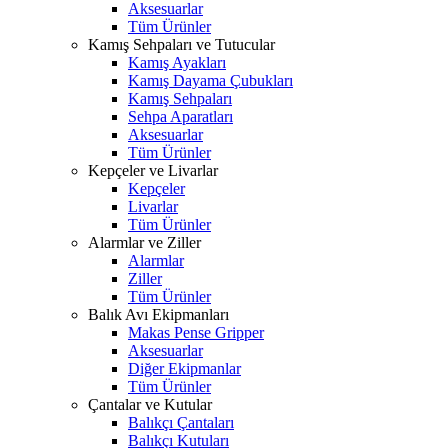
Aksesuarlar
Tüm Ürünler
Kamış Sehpaları ve Tutucular
Kamış Ayakları
Kamış Dayama Çubukları
Kamış Sehpaları
Sehpa Aparatları
Aksesuarlar
Tüm Ürünler
Kepçeler ve Livarlar
Kepçeler
Livarlar
Tüm Ürünler
Alarmlar ve Ziller
Alarmlar
Ziller
Tüm Ürünler
Balık Avı Ekipmanları
Makas Pense Gripper
Aksesuarlar
Diğer Ekipmanlar
Tüm Ürünler
Çantalar ve Kutular
Balıkçı Çantaları
Balıkçı Kutuları