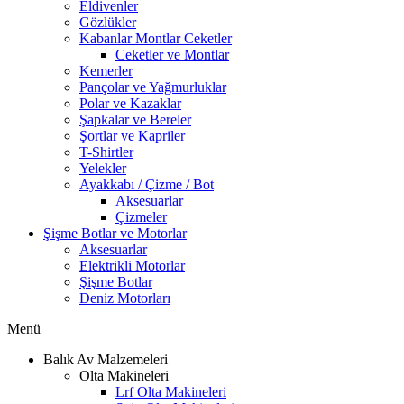
Eldivenler
Gözlükler
Kabanlar Montlar Ceketler
Ceketler ve Montlar
Kemerler
Pançolar ve Yağmurluklar
Polar ve Kazaklar
Şapkalar ve Bereler
Şortlar ve Kapriler
T-Shirtler
Yelekler
Ayakkabı / Çizme / Bot
Aksesuarlar
Çizmeler
Şişme Botlar ve Motorlar
Aksesuarlar
Elektrikli Motorlar
Şişme Botlar
Deniz Motorları
Menü
Balık Av Malzemeleri
Olta Makineleri
Lrf Olta Makineleri