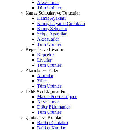
Aksesuarlar
Tüm Ürünler
Kamış Sehpaları ve Tutucular
Kamış Ayakları
Kamış Dayama Çubukları
Kamış Sehpaları
Sehpa Aparatları
Aksesuarlar
Tüm Ürünler
Kepçeler ve Livarlar
Kepçeler
Livarlar
Tüm Ürünler
Alarmlar ve Ziller
Alarmlar
Ziller
Tüm Ürünler
Balık Avı Ekipmanları
Makas Pense Gripper
Aksesuarlar
Diğer Ekipmanlar
Tüm Ürünler
Çantalar ve Kutular
Balıkçı Çantaları
Balıkçı Kutuları