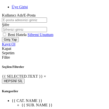
Üye Girişi
Kullanıcı Adı/E-Posta
Şifre
Beni Hatırla
Şifremi Unuttum
Giriş Yap
Kayıt Ol
Kapat
Sepetim
Filtre
Seçilen Filtreler
{{ SELECTED.TEXT }} ×
HEPSİNİ SİL
Kategoriler
{{ CAT. NAME }}
{{ SUB. NAME }}