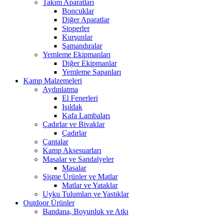
Takım Aparatları
Boncuklar
Diğer Aparatlar
Stoperler
Kurşunlar
Şamandıralar
Yemleme Ekipmanları
Diğer Ekipmanlar
Yemleme Sapanları
Kamp Malzemeleri
Aydınlatma
El Fenerleri
Işıldak
Kafa Lambaları
Çadırlar ve Bivaklar
Çadırlar
Çantalar
Kamp Aksesuarları
Masalar ve Sandalyeler
Masalar
Şişme Ürünler ve Matlar
Matlar ve Yataklar
Uyku Tulumları ve Yastıklar
Outdoor Ürünler
Bandana, Boyunluk ve Atkı