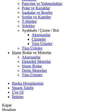
Pançolar ve Yağmurluklar
Polar ve Kazaklar
Şapkalar ve Bereler
Şortlar ve Kapriler
T-Shirtler
Yelekler
Ayakkabı / Çizme / Bot
Aksesuarlar
Çizmeler
Tüm Ürünler
Tüm Ürünler
Şişme Botlar ve Motorlar
Aksesuarlar
Elektrikli Motorlar
Şişme Botlar
Deniz Motorları
Tüm Ürünler
Banka Hesaplarımız
Sipariş Takibi
Üye Ol
İletişim
Kapat
Hesabım