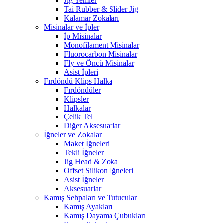
Jig Yemler
Tai Rubber & Slider Jig
Kalamar Zokaları
Misinalar ve İpler
İp Misinalar
Monofilament Misinalar
Fluorocarbon Misinalar
Fly ve Öncü Misinalar
Asist İpleri
Fırdöndü Klips Halka
Fırdöndüler
Klipsler
Halkalar
Çelik Tel
Diğer Aksesuarlar
İğneler ve Zokalar
Maket İğneleri
Tekli İğneler
Jig Head & Zoka
Offset Silikon İğneleri
Asist İğneler
Aksesuarlar
Kamış Sehpaları ve Tutucular
Kamış Ayakları
Kamış Dayama Çubukları