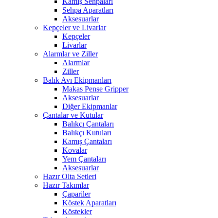
Kamış Sehpaları
Sehpa Aparatları
Aksesuarlar
Kepçeler ve Livarlar
Kepçeler
Livarlar
Alarmlar ve Ziller
Alarmlar
Ziller
Balık Avı Ekipmanları
Makas Pense Gripper
Aksesuarlar
Diğer Ekipmanlar
Çantalar ve Kutular
Balıkçı Çantaları
Balıkçı Kutuları
Kamış Çantaları
Kovalar
Yem Çantaları
Aksesuarlar
Hazır Olta Setleri
Hazır Takımlar
Çapariler
Köstek Aparatları
Köstekler