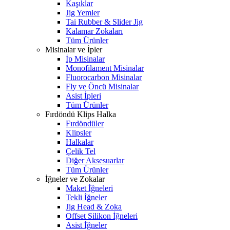
Kaşıklar
Jig Yemler
Tai Rubber & Slider Jig
Kalamar Zokaları
Tüm Ürünler
Misinalar ve İpler
İp Misinalar
Monofilament Misinalar
Fluorocarbon Misinalar
Fly ve Öncü Misinalar
Asist İpleri
Tüm Ürünler
Fırdöndü Klips Halka
Fırdöndüler
Klipsler
Halkalar
Çelik Tel
Diğer Aksesuarlar
Tüm Ürünler
İğneler ve Zokalar
Maket İğneleri
Tekli İğneler
Jig Head & Zoka
Offset Silikon İğneleri
Asist İğneler