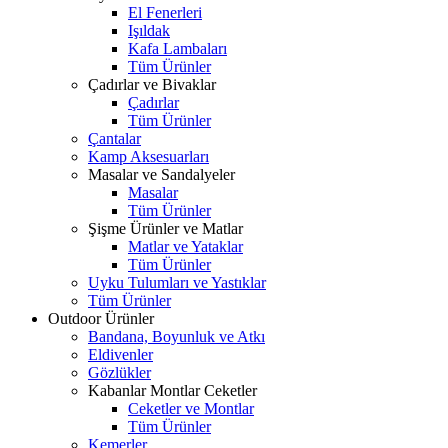
El Fenerleri
Işıldak
Kafa Lambaları
Tüm Ürünler
Çadırlar ve Bivaklar
Çadırlar
Tüm Ürünler
Çantalar
Kamp Aksesuarları
Masalar ve Sandalyeler
Masalar
Tüm Ürünler
Şişme Ürünler ve Matlar
Matlar ve Yataklar
Tüm Ürünler
Uyku Tulumları ve Yastıklar
Tüm Ürünler
Outdoor Ürünler
Bandana, Boyunluk ve Atkı
Eldivenler
Gözlükler
Kabanlar Montlar Ceketler
Ceketler ve Montlar
Tüm Ürünler
Kemerler