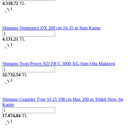
4.510,72
TL
Shimano Vengeance DX 269 cm 10-35 gr Spin Kamış
4.131,21
TL
Shimano Twin Power XD FB C 3000 XG Spin Olta Makinesi
32.732,54
TL
Shimano Grappler Type SJ 25 198 cm Max 200 gr Tetikli Slow Jig
Kamış
17.874,84
TL