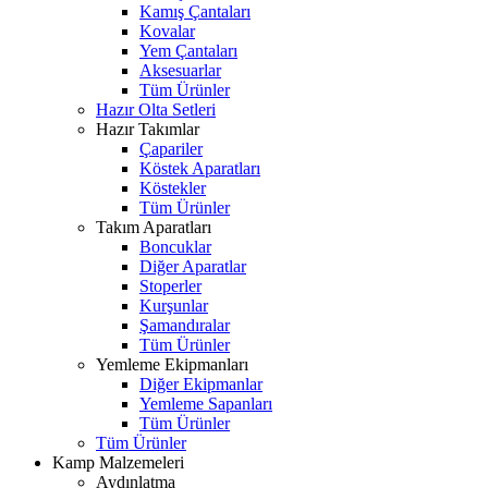
Kamış Çantaları
Kovalar
Yem Çantaları
Aksesuarlar
Tüm Ürünler
Hazır Olta Setleri
Hazır Takımlar
Çapariler
Köstek Aparatları
Köstekler
Tüm Ürünler
Takım Aparatları
Boncuklar
Diğer Aparatlar
Stoperler
Kurşunlar
Şamandıralar
Tüm Ürünler
Yemleme Ekipmanları
Diğer Ekipmanlar
Yemleme Sapanları
Tüm Ürünler
Tüm Ürünler
Kamp Malzemeleri
Aydınlatma