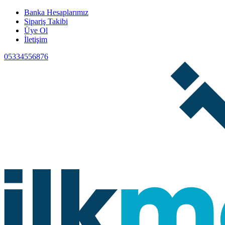
Banka Hesaplarımız
Sipariş Takibi
Üye Ol
İletişim
05334556876