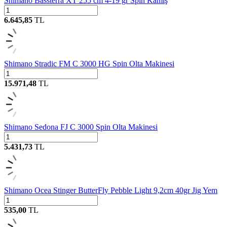
Shimano Bassterra XT 255 cm 4-19 gr Spin Kamış
6.645,85
TL
Shimano Stradic FM C 3000 HG Spin Olta Makinesi
15.971,48
TL
Shimano Sedona FJ C 3000 Spin Olta Makinesi
5.431,73
TL
Shimano Ocea Stinger ButterFly Pebble Light 9,2cm 40gr Jig Yem
535,00
TL