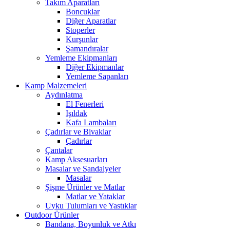
Takım Aparatları
Boncuklar
Diğer Aparatlar
Stoperler
Kurşunlar
Şamandıralar
Yemleme Ekipmanları
Diğer Ekipmanlar
Yemleme Sapanları
Kamp Malzemeleri
Aydınlatma
El Fenerleri
Işıldak
Kafa Lambaları
Çadırlar ve Bivaklar
Çadırlar
Çantalar
Kamp Aksesuarları
Masalar ve Sandalyeler
Masalar
Şişme Ürünler ve Matlar
Matlar ve Yataklar
Uyku Tulumları ve Yastıklar
Outdoor Ürünler
Bandana, Boyunluk ve Atkı