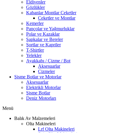
Eldivenler
Gözlükler
Kabanlar Montlar Ceketler
Ceketler ve Montlar
Kemerler
Pançolar ve Yağmurluklar
Polar ve Kazaklar
Şapkalar ve Bereler
Şortlar ve Kapriler
T-Shirtler
Yelekler
Ayakkabı / Çizme / Bot
Aksesuarlar
Çizmeler
Şişme Botlar ve Motorlar
Aksesuarlar
Elektrikli Motorlar
Şişme Botlar
Deniz Motorları
Menü
Balık Av Malzemeleri
Olta Makineleri
Lrf Olta Makineleri