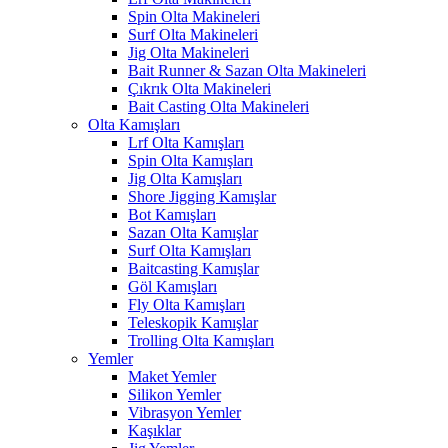
Spin Olta Makineleri
Surf Olta Makineleri
Jig Olta Makineleri
Bait Runner & Sazan Olta Makineleri
Çıkrık Olta Makineleri
Bait Casting Olta Makineleri
Olta Kamışları
Lrf Olta Kamışları
Spin Olta Kamışları
Jig Olta Kamışları
Shore Jigging Kamışlar
Bot Kamışları
Sazan Olta Kamışlar
Surf Olta Kamışları
Baitcasting Kamışlar
Göl Kamışları
Fly Olta Kamışları
Teleskopik Kamışlar
Trolling Olta Kamışları
Yemler
Maket Yemler
Silikon Yemler
Vibrasyon Yemler
Kaşıklar