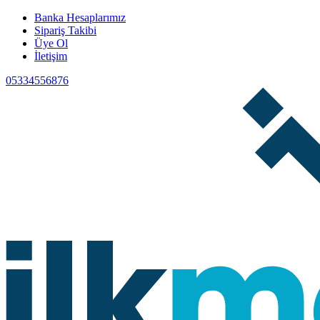
Banka Hesaplarımız
Sipariş Takibi
Üye Ol
İletişim
05334556876