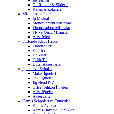
Jig Yemler
Tai Rubber & Slider Jig
Kalamar Zokaları
Misinalar ve İpler
İp Misinalar
Monofilament Misinalar
Fluorocarbon Misinalar
Fly ve Öncü Misinalar
Asist İpleri
Fırdöndü Klips Halka
Fırdöndüler
Klipsler
Halkalar
Çelik Tel
Diğer Aksesuarlar
İğneler ve Zokalar
Maket İğneleri
Tekli İğneler
Jig Head & Zoka
Offset Silikon İğneleri
Asist İğneler
Aksesuarlar
Kamış Sehpaları ve Tutucular
Kamış Ayakları
Kamış Dayama Çubukları