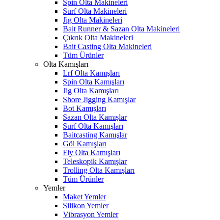
Spin Olta Makineleri
Surf Olta Makineleri
Jig Olta Makineleri
Bait Runner & Sazan Olta Makineleri
Çıkrık Olta Makineleri
Bait Casting Olta Makineleri
Tüm Ürünler
Olta Kamışları
Lrf Olta Kamışları
Spin Olta Kamışları
Jig Olta Kamışları
Shore Jigging Kamışlar
Bot Kamışları
Sazan Olta Kamışlar
Surf Olta Kamışları
Baitcasting Kamışlar
Göl Kamışları
Fly Olta Kamışları
Teleskopik Kamışlar
Trolling Olta Kamışları
Tüm Ürünler
Yemler
Maket Yemler
Silikon Yemler
Vibrasyon Yemler