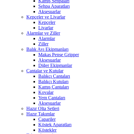
Kamış Sehpaları
Sehpa Aparatları
Aksesuarlar
Kepçeler ve Livarlar
Kepçeler
Livarlar
Alarmlar ve Ziller
Alarmlar
Ziller
Balık Avı Ekipmanları
Makas Pense Gripper
Aksesuarlar
Diğer Ekipmanlar
Çantalar ve Kutular
Balıkçı Çantaları
Balıkçı Kutuları
Kamış Çantaları
Kovalar
Yem Çantaları
Aksesuarlar
Hazır Olta Setleri
Hazır Takımlar
Çapariler
Köstek Aparatları
Köstekler