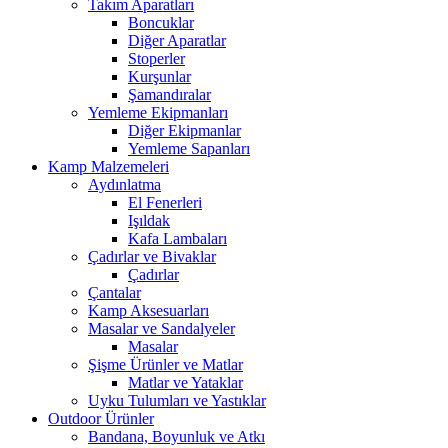
Takım Aparatları
Boncuklar
Diğer Aparatlar
Stoperler
Kurşunlar
Şamandıralar
Yemleme Ekipmanları
Diğer Ekipmanlar
Yemleme Sapanları
Kamp Malzemeleri
Aydınlatma
El Fenerleri
Işıldak
Kafa Lambaları
Çadırlar ve Bivaklar
Çadırlar
Çantalar
Kamp Aksesuarları
Masalar ve Sandalyeler
Masalar
Şişme Ürünler ve Matlar
Matlar ve Yataklar
Uyku Tulumları ve Yastıklar
Outdoor Ürünler
Bandana, Boyunluk ve Atkı