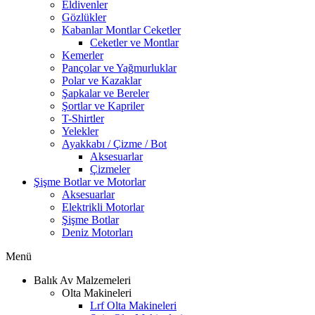
Eldivenler
Gözlükler
Kabanlar Montlar Ceketler
Ceketler ve Montlar
Kemerler
Pançolar ve Yağmurluklar
Polar ve Kazaklar
Şapkalar ve Bereler
Şortlar ve Kapriler
T-Shirtler
Yelekler
Ayakkabı / Çizme / Bot
Aksesuarlar
Çizmeler
Şişme Botlar ve Motorlar
Aksesuarlar
Elektrikli Motorlar
Şişme Botlar
Deniz Motorları
Menü
Balık Av Malzemeleri
Olta Makineleri
Lrf Olta Makineleri