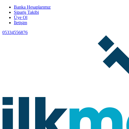
Banka Hesaplarımız
Sipariş Takibi
Üye Ol
İletişim
05334556876