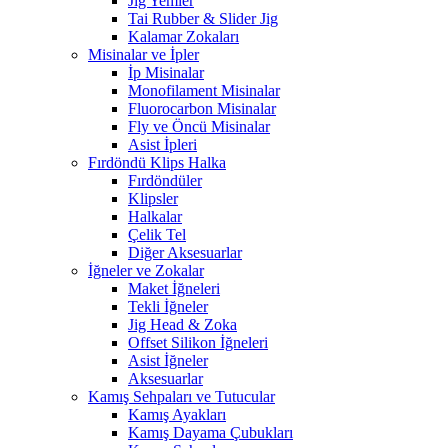
Jig Yemler
Tai Rubber & Slider Jig
Kalamar Zokaları
Misinalar ve İpler
İp Misinalar
Monofilament Misinalar
Fluorocarbon Misinalar
Fly ve Öncü Misinalar
Asist İpleri
Fırdöndü Klips Halka
Fırdöndüler
Klipsler
Halkalar
Çelik Tel
Diğer Aksesuarlar
İğneler ve Zokalar
Maket İğneleri
Tekli İğneler
Jig Head & Zoka
Offset Silikon İğneleri
Asist İğneler
Aksesuarlar
Kamış Sehpaları ve Tutucular
Kamış Ayakları
Kamış Dayama Çubukları