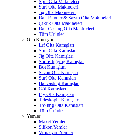
Spin Olta Makineleri
Surf Olta Makineleri
Jig Olta Makineleri
Bait Runner & Sazan Olta Makineleri
Çıkrık Olta Makineleri
Bait Casting Olta Makineleri
Tüm Ürünler
Olta Kamışları
Lrf Olta Kamışları
Spin Olta Kamışları
Jig Olta Kamışları
Shore Jigging Kamışlar
Bot Kamışları
Sazan Olta Kamışlar
Surf Olta Kamışları
Baitcasting Kamışlar
Göl Kamışları
Fly Olta Kamışları
Teleskopik Kamışlar
Trolling Olta Kamışları
Tüm Ürünler
Yemler
Maket Yemler
Silikon Yemler
Vibrasyon Yemler