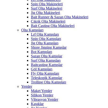
Spin Olta Makineleri
Surf Olta Makineleri
Jig Olta Makineleri
Bait Runner & Sazan Olta Makineleri
Çıkrık Olta Makineleri
Bait Casting Olta Makineleri
Olta Kamışları
Lrf Olta Kamışları
Spin Olta Kamışları
Jig Olta Kamışları
Shore Jigging Kamışlar
Bot Kamışları
Sazan Olta Kamışlar
Surf Olta Kamışları
Baitcasting Kamışlar
Göl Kamışları
Fly Olta Kamışları
Teleskopik Kamışlar
Trolling Olta Kamışları
Yemler
Maket Yemler
Silikon Yemler
Vibrasyon Yemler
Kaşıklar