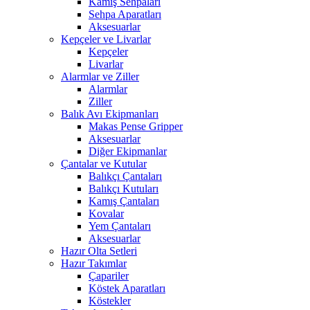
Kamış Sehpaları
Sehpa Aparatları
Aksesuarlar
Kepçeler ve Livarlar
Kepçeler
Livarlar
Alarmlar ve Ziller
Alarmlar
Ziller
Balık Avı Ekipmanları
Makas Pense Gripper
Aksesuarlar
Diğer Ekipmanlar
Çantalar ve Kutular
Balıkçı Çantaları
Balıkçı Kutuları
Kamış Çantaları
Kovalar
Yem Çantaları
Aksesuarlar
Hazır Olta Setleri
Hazır Takımlar
Çapariler
Köstek Aparatları
Köstekler