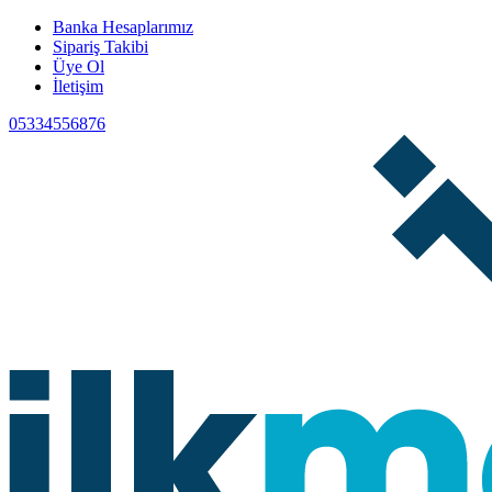
Banka Hesaplarımız
Sipariş Takibi
Üye Ol
İletişim
05334556876