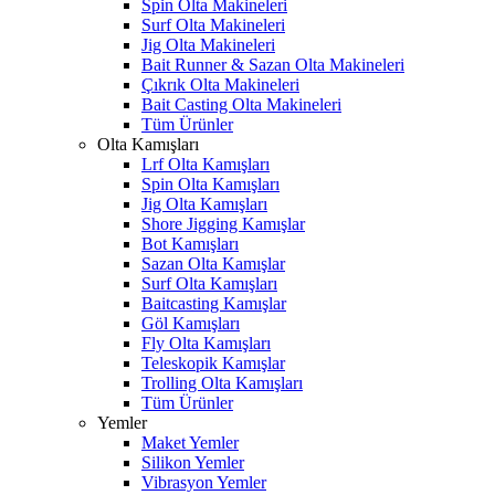
Spin Olta Makineleri
Surf Olta Makineleri
Jig Olta Makineleri
Bait Runner & Sazan Olta Makineleri
Çıkrık Olta Makineleri
Bait Casting Olta Makineleri
Tüm Ürünler
Olta Kamışları
Lrf Olta Kamışları
Spin Olta Kamışları
Jig Olta Kamışları
Shore Jigging Kamışlar
Bot Kamışları
Sazan Olta Kamışlar
Surf Olta Kamışları
Baitcasting Kamışlar
Göl Kamışları
Fly Olta Kamışları
Teleskopik Kamışlar
Trolling Olta Kamışları
Tüm Ürünler
Yemler
Maket Yemler
Silikon Yemler
Vibrasyon Yemler