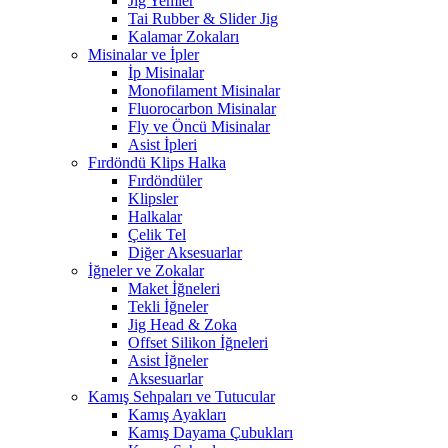
Jig Yemler
Tai Rubber & Slider Jig
Kalamar Zokaları
Misinalar ve İpler
İp Misinalar
Monofilament Misinalar
Fluorocarbon Misinalar
Fly ve Öncü Misinalar
Asist İpleri
Fırdöndü Klips Halka
Fırdöndüler
Klipsler
Halkalar
Çelik Tel
Diğer Aksesuarlar
İğneler ve Zokalar
Maket İğneleri
Tekli İğneler
Jig Head & Zoka
Offset Silikon İğneleri
Asist İğneler
Aksesuarlar
Kamış Sehpaları ve Tutucular
Kamış Ayakları
Kamış Dayama Çubukları