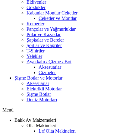
Eldivenler
Gözlükler
Kabanlar Montlar Ceketler
Ceketler ve Montlar
Kemerler
Pançolar ve Yağmurluklar
Polar ve Kazaklar
Şapkalar ve Bereler
Şortlar ve Kapriler
T-Shirtler
Yelekler
Ayakkabı / Çizme / Bot
Aksesuarlar
Çizmeler
Şişme Botlar ve Motorlar
Aksesuarlar
Elektrikli Motorlar
Şişme Botlar
Deniz Motorları
Menü
Balık Av Malzemeleri
Olta Makineleri
Lrf Olta Makineleri