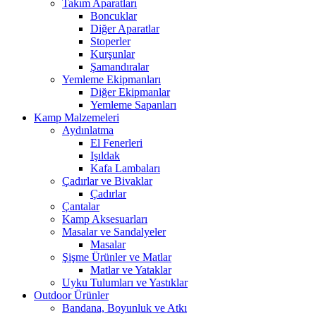
Takım Aparatları
Boncuklar
Diğer Aparatlar
Stoperler
Kurşunlar
Şamandıralar
Yemleme Ekipmanları
Diğer Ekipmanlar
Yemleme Sapanları
Kamp Malzemeleri
Aydınlatma
El Fenerleri
Işıldak
Kafa Lambaları
Çadırlar ve Bivaklar
Çadırlar
Çantalar
Kamp Aksesuarları
Masalar ve Sandalyeler
Masalar
Şişme Ürünler ve Matlar
Matlar ve Yataklar
Uyku Tulumları ve Yastıklar
Outdoor Ürünler
Bandana, Boyunluk ve Atkı