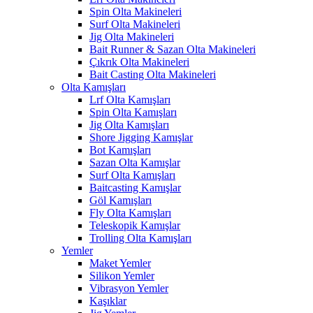
Spin Olta Makineleri
Surf Olta Makineleri
Jig Olta Makineleri
Bait Runner & Sazan Olta Makineleri
Çıkrık Olta Makineleri
Bait Casting Olta Makineleri
Olta Kamışları
Lrf Olta Kamışları
Spin Olta Kamışları
Jig Olta Kamışları
Shore Jigging Kamışlar
Bot Kamışları
Sazan Olta Kamışlar
Surf Olta Kamışları
Baitcasting Kamışlar
Göl Kamışları
Fly Olta Kamışları
Teleskopik Kamışlar
Trolling Olta Kamışları
Yemler
Maket Yemler
Silikon Yemler
Vibrasyon Yemler
Kaşıklar