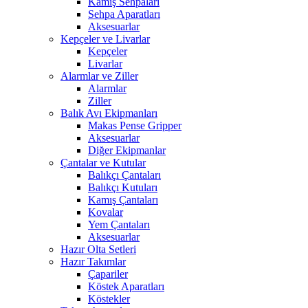
Kamış Sehpaları
Sehpa Aparatları
Aksesuarlar
Kepçeler ve Livarlar
Kepçeler
Livarlar
Alarmlar ve Ziller
Alarmlar
Ziller
Balık Avı Ekipmanları
Makas Pense Gripper
Aksesuarlar
Diğer Ekipmanlar
Çantalar ve Kutular
Balıkçı Çantaları
Balıkçı Kutuları
Kamış Çantaları
Kovalar
Yem Çantaları
Aksesuarlar
Hazır Olta Setleri
Hazır Takımlar
Çapariler
Köstek Aparatları
Köstekler