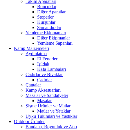
Takım Aparatları
Boncuklar
Diğer Aparatlar
Stoperler
Kurşunlar
Şamandıralar
Yemleme Ekipmanları
Diğer Ekipmanlar
Yemleme Sapanları
Kamp Malzemeleri
Aydınlatma
El Fenerleri
Işıldak
Kafa Lambaları
Çadırlar ve Bivaklar
Çadırlar
Çantalar
Kamp Aksesuarları
Masalar ve Sandalyeler
Masalar
Şişme Ürünler ve Matlar
Matlar ve Yataklar
Uyku Tulumları ve Yastıklar
Outdoor Ürünler
Bandana, Boyunluk ve Atkı