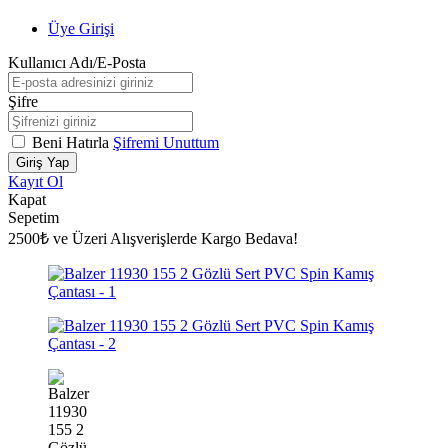
Üye Girişi
Kullanıcı Adı/E-Posta
Şifre
Beni Hatırla
Şifremi Unuttum
Giriş Yap
Kayıt Ol
Kapat
Sepetim
2500₺ ve Üzeri Alışverişlerde Kargo Bedava!