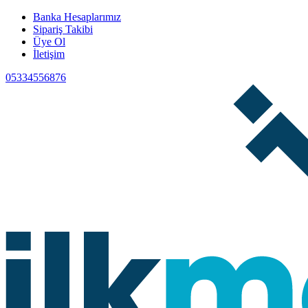
Banka Hesaplarımız
Sipariş Takibi
Üye Ol
İletişim
05334556876