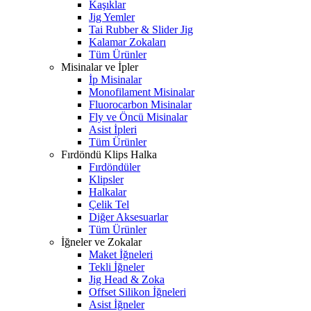
Kaşıklar
Jig Yemler
Tai Rubber & Slider Jig
Kalamar Zokaları
Tüm Ürünler
Misinalar ve İpler
İp Misinalar
Monofilament Misinalar
Fluorocarbon Misinalar
Fly ve Öncü Misinalar
Asist İpleri
Tüm Ürünler
Fırdöndü Klips Halka
Fırdöndüler
Klipsler
Halkalar
Çelik Tel
Diğer Aksesuarlar
Tüm Ürünler
İğneler ve Zokalar
Maket İğneleri
Tekli İğneler
Jig Head & Zoka
Offset Silikon İğneleri
Asist İğneler