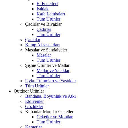
El Fenerleri
Işıldak
Kafa Lambaları
Tüm Ürünler
Çadırlar ve Bivaklar
Çadırlar
Tüm Ürünler
Çantalar
Kamp Aksesuarları
Masalar ve Sandalyeler
Masalar
Tüm Ürünler
Şişme Ürünler ve Matlar
Matlar ve Yataklar
Tüm Ürünler
Uyku Tulumları ve Yastıklar
Tüm Ürünler
Outdoor Ürünler
Bandana, Boyunluk ve Atkı
Eldivenler
Gözlükler
Kabanlar Montlar Ceketler
Ceketler ve Montlar
Tüm Ürünler
Kemerler