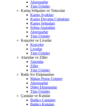
Aksesuarlar
Tüm Ürünler
Kamış Sehpaları ve Tutucular
Kamış Ayakları
Kamış Dayama Çubukları
Kamış Sehpaları
Sehpa Aparatları
Aksesuarlar
Tüm Ürünler
Kepçeler ve Livarlar
Kepçeler
Livarlar
Tüm Ürünler
Alarmlar ve Ziller
Alarmlar
Ziller
Tüm Ürünler
Balık Avı Ekipmanları
Makas Pense Gripper
Aksesuarlar
Diğer Ekipmanlar
Tüm Ürünler
Çantalar ve Kutular
Balıkçı Çantaları
Balıkçı Kutuları