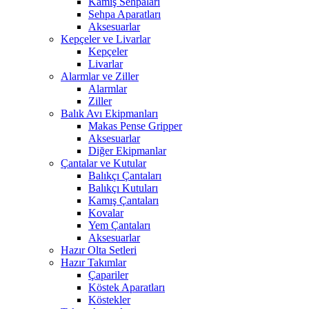
Kamış Sehpaları
Sehpa Aparatları
Aksesuarlar
Kepçeler ve Livarlar
Kepçeler
Livarlar
Alarmlar ve Ziller
Alarmlar
Ziller
Balık Avı Ekipmanları
Makas Pense Gripper
Aksesuarlar
Diğer Ekipmanlar
Çantalar ve Kutular
Balıkçı Çantaları
Balıkçı Kutuları
Kamış Çantaları
Kovalar
Yem Çantaları
Aksesuarlar
Hazır Olta Setleri
Hazır Takımlar
Çapariler
Köstek Aparatları
Köstekler