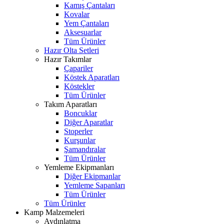
Kamış Çantaları
Kovalar
Yem Çantaları
Aksesuarlar
Tüm Ürünler
Hazır Olta Setleri
Hazır Takımlar
Çapariler
Köstek Aparatları
Köstekler
Tüm Ürünler
Takım Aparatları
Boncuklar
Diğer Aparatlar
Stoperler
Kurşunlar
Şamandıralar
Tüm Ürünler
Yemleme Ekipmanları
Diğer Ekipmanlar
Yemleme Sapanları
Tüm Ürünler
Tüm Ürünler
Kamp Malzemeleri
Aydınlatma