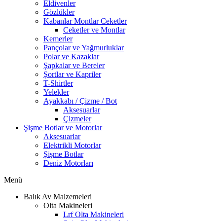
Eldivenler
Gözlükler
Kabanlar Montlar Ceketler
Ceketler ve Montlar
Kemerler
Pançolar ve Yağmurluklar
Polar ve Kazaklar
Şapkalar ve Bereler
Şortlar ve Kapriler
T-Shirtler
Yelekler
Ayakkabı / Çizme / Bot
Aksesuarlar
Çizmeler
Şişme Botlar ve Motorlar
Aksesuarlar
Elektrikli Motorlar
Şişme Botlar
Deniz Motorları
Menü
Balık Av Malzemeleri
Olta Makineleri
Lrf Olta Makineleri