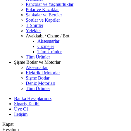
Pançolar ve Yağmurluklar
Polar ve Kazaklar
Şapkalar ve Bereler
Şortlar ve Kapriler
T-Shirtler
Yelekler
Ayakkabı / Çizme / Bot
Aksesuarlar
Çizmeler
Tüm Ürünler
Tüm Ürünler
Şişme Botlar ve Motorlar
Aksesuarlar
Elektrikli Motorlar
Şişme Botlar
Deniz Motorları
Tüm Ürünler
Banka Hesaplarımız
Sipariş Takibi
Üye Ol
İletişim
Kapat
Hesabım