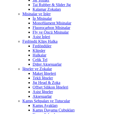
Jig Yemler
Tai Rubber & Slider Jig
Kalamar Zokaları
Misinalar ve İpler
İp Misinalar
Monofilament Misinalar
Fluorocarbon Misinalar
Fly ve Öncü Misinalar
Asist İpleri
Fırdöndü Klips Halka
Fırdöndüler
Klipsler
Halkalar
Çelik Tel
Diğer Aksesuarlar
İğneler ve Zokalar
Maket İğneleri
Tekli İğneler
Jig Head & Zoka
Offset Silikon İğneleri
Asist İğneler
Aksesuarlar
Kamış Sehpaları ve Tutucular
Kamış Ayakları
Kamış Dayama Çubukları