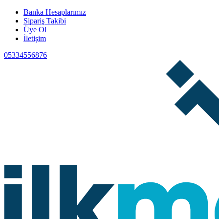
Banka Hesaplarımız
Sipariş Takibi
Üye Ol
İletişim
05334556876