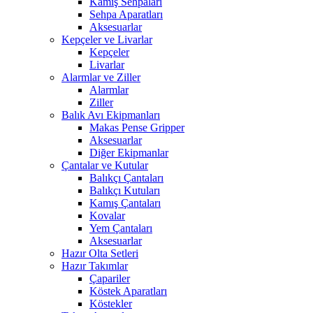
Kamış Sehpaları
Sehpa Aparatları
Aksesuarlar
Kepçeler ve Livarlar
Kepçeler
Livarlar
Alarmlar ve Ziller
Alarmlar
Ziller
Balık Avı Ekipmanları
Makas Pense Gripper
Aksesuarlar
Diğer Ekipmanlar
Çantalar ve Kutular
Balıkçı Çantaları
Balıkçı Kutuları
Kamış Çantaları
Kovalar
Yem Çantaları
Aksesuarlar
Hazır Olta Setleri
Hazır Takımlar
Çapariler
Köstek Aparatları
Köstekler