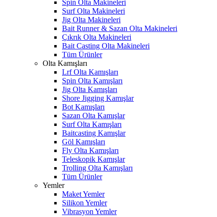
Spin Olta Makineleri
Surf Olta Makineleri
Jig Olta Makineleri
Bait Runner & Sazan Olta Makineleri
Çıkrık Olta Makineleri
Bait Casting Olta Makineleri
Tüm Ürünler
Olta Kamışları
Lrf Olta Kamışları
Spin Olta Kamışları
Jig Olta Kamışları
Shore Jigging Kamışlar
Bot Kamışları
Sazan Olta Kamışlar
Surf Olta Kamışları
Baitcasting Kamışlar
Göl Kamışları
Fly Olta Kamışları
Teleskopik Kamışlar
Trolling Olta Kamışları
Tüm Ürünler
Yemler
Maket Yemler
Silikon Yemler
Vibrasyon Yemler