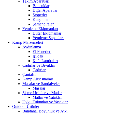
Takım Aparatları
Boncuklar
Diğer Aparatlar
Stoperler
Kurşunlar
Şamandıralar
Yemleme Ekipmanları
Diğer Ekipmanlar
Yemleme Sapanları
Kamp Malzemeleri
Aydınlatma
El Fenerleri
Işıldak
Kafa Lambaları
Çadırlar ve Bivaklar
Çadırlar
Çantalar
Kamp Aksesuarları
Masalar ve Sandalyeler
Masalar
Şişme Ürünler ve Matlar
Matlar ve Yataklar
Uyku Tulumları ve Yastıklar
Outdoor Ürünler
Bandana, Boyunluk ve Atkı