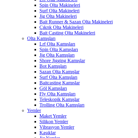
Spin Olta Makineleri
Surf Olta Makineleri
Jig Olta Makineleri
Bait Runner & Sazan Olta Makineleri
Çıkrık Olta Makineleri
Bait Casting Olta Makineleri
Olta Kamışları
Lrf Olta Kamışları
Spin Olta Kamışları
Jig Olta Kamışları
Shore Jigging Kamışlar
Bot Kamışları
Sazan Olta Kamışlar
Surf Olta Kamışları
Baitcasting Kamışlar
Göl Kamışları
Fly Olta Kamışları
Teleskopik Kamışlar
Trolling Olta Kamışları
Yemler
Maket Yemler
Silikon Yemler
Vibrasyon Yemler
Kaşıklar