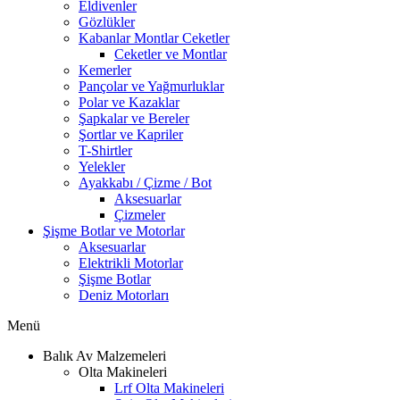
Eldivenler
Gözlükler
Kabanlar Montlar Ceketler
Ceketler ve Montlar
Kemerler
Pançolar ve Yağmurluklar
Polar ve Kazaklar
Şapkalar ve Bereler
Şortlar ve Kapriler
T-Shirtler
Yelekler
Ayakkabı / Çizme / Bot
Aksesuarlar
Çizmeler
Şişme Botlar ve Motorlar
Aksesuarlar
Elektrikli Motorlar
Şişme Botlar
Deniz Motorları
Menü
Balık Av Malzemeleri
Olta Makineleri
Lrf Olta Makineleri