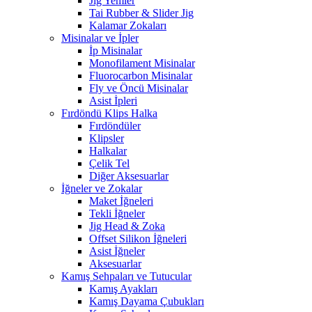
Jig Yemler
Tai Rubber & Slider Jig
Kalamar Zokaları
Misinalar ve İpler
İp Misinalar
Monofilament Misinalar
Fluorocarbon Misinalar
Fly ve Öncü Misinalar
Asist İpleri
Fırdöndü Klips Halka
Fırdöndüler
Klipsler
Halkalar
Çelik Tel
Diğer Aksesuarlar
İğneler ve Zokalar
Maket İğneleri
Tekli İğneler
Jig Head & Zoka
Offset Silikon İğneleri
Asist İğneler
Aksesuarlar
Kamış Sehpaları ve Tutucular
Kamış Ayakları
Kamış Dayama Çubukları