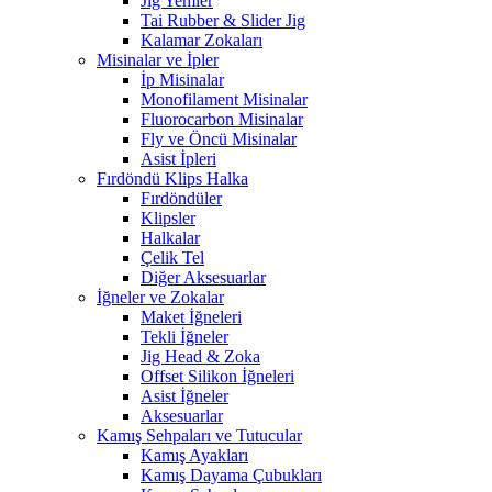
Jig Yemler
Tai Rubber & Slider Jig
Kalamar Zokaları
Misinalar ve İpler
İp Misinalar
Monofilament Misinalar
Fluorocarbon Misinalar
Fly ve Öncü Misinalar
Asist İpleri
Fırdöndü Klips Halka
Fırdöndüler
Klipsler
Halkalar
Çelik Tel
Diğer Aksesuarlar
İğneler ve Zokalar
Maket İğneleri
Tekli İğneler
Jig Head & Zoka
Offset Silikon İğneleri
Asist İğneler
Aksesuarlar
Kamış Sehpaları ve Tutucular
Kamış Ayakları
Kamış Dayama Çubukları