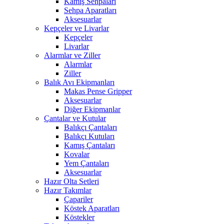
Kamış Sehpaları
Sehpa Aparatları
Aksesuarlar
Kepçeler ve Livarlar
Kepçeler
Livarlar
Alarmlar ve Ziller
Alarmlar
Ziller
Balık Avı Ekipmanları
Makas Pense Gripper
Aksesuarlar
Diğer Ekipmanlar
Çantalar ve Kutular
Balıkçı Çantaları
Balıkçı Kutuları
Kamış Çantaları
Kovalar
Yem Çantaları
Aksesuarlar
Hazır Olta Setleri
Hazır Takımlar
Çapariler
Köstek Aparatları
Köstekler