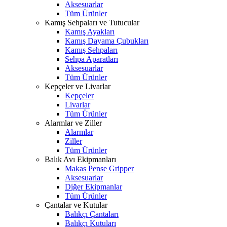
Aksesuarlar
Tüm Ürünler
Kamış Sehpaları ve Tutucular
Kamış Ayakları
Kamış Dayama Çubukları
Kamış Sehpaları
Sehpa Aparatları
Aksesuarlar
Tüm Ürünler
Kepçeler ve Livarlar
Kepçeler
Livarlar
Tüm Ürünler
Alarmlar ve Ziller
Alarmlar
Ziller
Tüm Ürünler
Balık Avı Ekipmanları
Makas Pense Gripper
Aksesuarlar
Diğer Ekipmanlar
Tüm Ürünler
Çantalar ve Kutular
Balıkçı Çantaları
Balıkçı Kutuları