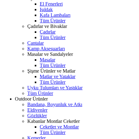
El Fenerleri
Işıldak
Kafa Lambaları
Tüm Ürünler
Çadırlar ve Bivaklar
Çadırlar
Tüm Ürünler
Çantalar
Kamp Aksesuarları
Masalar ve Sandalyeler
Masalar
Tüm Ürünler
Şişme Ürünler ve Matlar
Matlar ve Yataklar
Tüm Ürünler
Uyku Tulumları ve Yastıklar
Tüm Ürünler
Outdoor Ürünler
Bandana, Boyunluk ve Atkı
Eldivenler
Gözlükler
Kabanlar Montlar Ceketler
Ceketler ve Montlar
Tüm Ürünler
Kemerler