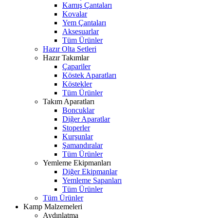
Kamış Çantaları
Kovalar
Yem Çantaları
Aksesuarlar
Tüm Ürünler
Hazır Olta Setleri
Hazır Takımlar
Çapariler
Köstek Aparatları
Köstekler
Tüm Ürünler
Takım Aparatları
Boncuklar
Diğer Aparatlar
Stoperler
Kurşunlar
Şamandıralar
Tüm Ürünler
Yemleme Ekipmanları
Diğer Ekipmanlar
Yemleme Sapanları
Tüm Ürünler
Tüm Ürünler
Kamp Malzemeleri
Aydınlatma