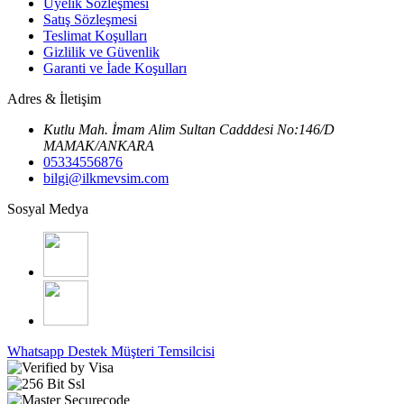
Üyelik Sözleşmesi
Satış Sözleşmesi
Teslimat Koşulları
Gizlilik ve Güvenlik
Garanti ve İade Koşulları
Adres & İletişim
Kutlu Mah. İmam Alim Sultan Cadddesi No:146/D
MAMAK/ANKARA
05334556876
bilgi@ilkmevsim.com
Sosyal Medya
Whatsapp Destek
Müşteri Temsilcisi