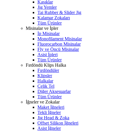
Kaşıklar
Jig Yemler
Tai Rubber & Slider Jig
Kalamar Zokaları
Tüm Ürünler
Misinalar ve İpler
İp Misinalar
Monofilament Misinalar
Fluorocarbon Misinalar
Fly ve Öncü Misinalar
Asist İpleri
Tüm Ürünler
Fırdöndü Klips Halka
Fırdöndüler
Klipsler
Halkalar
Çelik Tel
Diğer Aksesuarlar
Tüm Ürünler
İğneler ve Zokalar
Maket İğneleri
Tekli İğneler
Jig Head & Zoka
Offset Silikon İğneleri
Asist İğneler