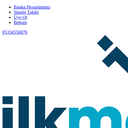
Banka Hesaplarımız
Sipariş Takibi
Üye Ol
İletişim
05334556876