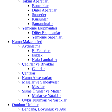
Takım Aparatları
Boncuklar
Diğer Aparatlar
Stoperler
Kurşunlar
Şamandıralar
Yemleme Ekipmanları
Diğer Ekipmanlar
Yemleme Sapanları
Kamp Malzemeleri
Aydınlatma
El Fenerleri
Işıldak
Kafa Lambaları
Çadırlar ve Bivaklar
Çadırlar
Çantalar
Kamp Aksesuarları
Masalar ve Sandalyeler
Masalar
Şişme Ürünler ve Matlar
Matlar ve Yataklar
Uyku Tulumları ve Yastıklar
Outdoor Ürünler
Bandana, Boyunluk ve Atkı