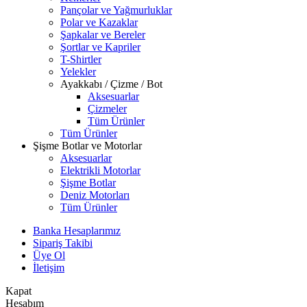
Pançolar ve Yağmurluklar
Polar ve Kazaklar
Şapkalar ve Bereler
Şortlar ve Kapriler
T-Shirtler
Yelekler
Ayakkabı / Çizme / Bot
Aksesuarlar
Çizmeler
Tüm Ürünler
Tüm Ürünler
Şişme Botlar ve Motorlar
Aksesuarlar
Elektrikli Motorlar
Şişme Botlar
Deniz Motorları
Tüm Ürünler
Banka Hesaplarımız
Sipariş Takibi
Üye Ol
İletişim
Kapat
Hesabım