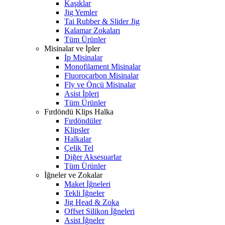
Kaşıklar
Jig Yemler
Tai Rubber & Slider Jig
Kalamar Zokaları
Tüm Ürünler
Misinalar ve İpler
İp Misinalar
Monofilament Misinalar
Fluorocarbon Misinalar
Fly ve Öncü Misinalar
Asist İpleri
Tüm Ürünler
Fırdöndü Klips Halka
Fırdöndüler
Klipsler
Halkalar
Çelik Tel
Diğer Aksesuarlar
Tüm Ürünler
İğneler ve Zokalar
Maket İğneleri
Tekli İğneler
Jig Head & Zoka
Offset Silikon İğneleri
Asist İğneler