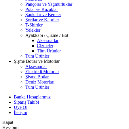
Pançolar ve Yağmurluklar
Polar ve Kazaklar
Şapkalar ve Bereler
Şortlar ve Kapriler
T-Shirtler
Yelekler
Ayakkabı / Çizme / Bot
Aksesuarlar
Çizmeler
Tüm Ürünler
Tüm Ürünler
Şişme Botlar ve Motorlar
Aksesuarlar
Elektrikli Motorlar
Şişme Botlar
Deniz Motorları
Tüm Ürünler
Banka Hesaplarımız
Sipariş Takibi
Üye Ol
İletişim
Kapat
Hesabım