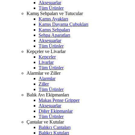
Aksesuarlar
Tüm Ürünler
Kamış Sehpaları ve Tutucular
Kamış Ayakları
Kamış Dayama Çubukları
Kamış Sehpaları
Sehpa Aparatları
Aksesuarlar
Tüm Ürünler
Kepçeler ve Livarlar
Kepçeler
Livarlar
Tüm Ürünler
Alarmlar ve Ziller
Alarmlar
Ziller
Tüm Ürünler
Balık Avı Ekipmanları
Makas Pense Gripper
Aksesuarlar
Diğer Ekipmanlar
Tüm Ürünler
Çantalar ve Kutular
Balıkçı Çantaları
Balıkçı Kutuları