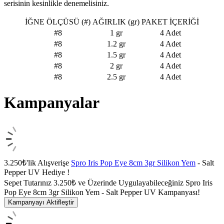
serisinin kesinlikle denemelisiniz.
İĞNE ÖLÇÜSÜ (#)
AĞIRLIK (gr)
PAKET İÇERİĞİ
#8
1 gr
4 Adet
#8
1.2 gr
4 Adet
#8
1.5 gr
4 Adet
#8
2 gr
4 Adet
#8
2.5 gr
4 Adet
Kampanyalar
3.250₺'lik Alışverişe
Spro Iris Pop Eye 8cm 3gr Silikon Yem
- Salt
Pepper UV Hediye !
Sepet Tutarınız 3.250₺ ve Üzerinde Uygulayabileceğiniz Spro Iris
Pop Eye 8cm 3gr Silikon Yem - Salt Pepper UV Kampanyası!
Kampanyayı Aktifleştir