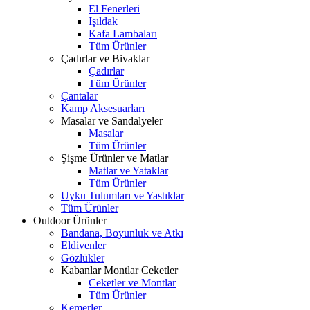
El Fenerleri
Işıldak
Kafa Lambaları
Tüm Ürünler
Çadırlar ve Bivaklar
Çadırlar
Tüm Ürünler
Çantalar
Kamp Aksesuarları
Masalar ve Sandalyeler
Masalar
Tüm Ürünler
Şişme Ürünler ve Matlar
Matlar ve Yataklar
Tüm Ürünler
Uyku Tulumları ve Yastıklar
Tüm Ürünler
Outdoor Ürünler
Bandana, Boyunluk ve Atkı
Eldivenler
Gözlükler
Kabanlar Montlar Ceketler
Ceketler ve Montlar
Tüm Ürünler
Kemerler