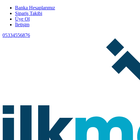
Banka Hesaplarımız
Sipariş Takibi
Üye Ol
İletişim
05334556876