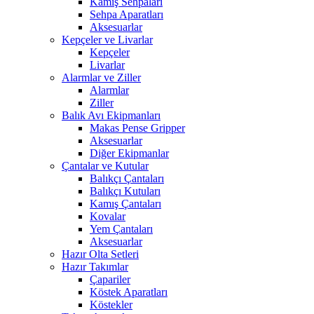
Kamış Sehpaları
Sehpa Aparatları
Aksesuarlar
Kepçeler ve Livarlar
Kepçeler
Livarlar
Alarmlar ve Ziller
Alarmlar
Ziller
Balık Avı Ekipmanları
Makas Pense Gripper
Aksesuarlar
Diğer Ekipmanlar
Çantalar ve Kutular
Balıkçı Çantaları
Balıkçı Kutuları
Kamış Çantaları
Kovalar
Yem Çantaları
Aksesuarlar
Hazır Olta Setleri
Hazır Takımlar
Çapariler
Köstek Aparatları
Köstekler