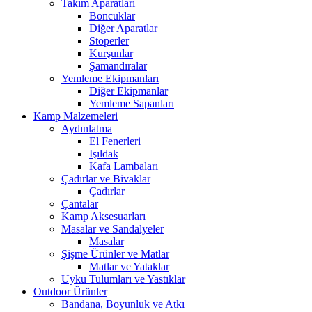
Takım Aparatları
Boncuklar
Diğer Aparatlar
Stoperler
Kurşunlar
Şamandıralar
Yemleme Ekipmanları
Diğer Ekipmanlar
Yemleme Sapanları
Kamp Malzemeleri
Aydınlatma
El Fenerleri
Işıldak
Kafa Lambaları
Çadırlar ve Bivaklar
Çadırlar
Çantalar
Kamp Aksesuarları
Masalar ve Sandalyeler
Masalar
Şişme Ürünler ve Matlar
Matlar ve Yataklar
Uyku Tulumları ve Yastıklar
Outdoor Ürünler
Bandana, Boyunluk ve Atkı