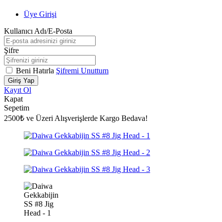
Üye Girişi
Kullanıcı Adı/E-Posta
Şifre
Beni Hatırla
Şifremi Unuttum
Giriş Yap
Kayıt Ol
Kapat
Sepetim
2500₺ ve Üzeri Alışverişlerde Kargo Bedava!