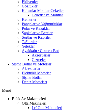
Eldivenler
Gözlükler
Kabanlar Montlar Ceketler
Ceketler ve Montlar
Kemerler
Pançolar ve Yağmurluklar
Polar ve Kazaklar
Şapkalar ve Bereler
Şortlar ve Kapriler
T-Shirtler
Yelekler
Ayakkabı / Çizme / Bot
Aksesuarlar
Çizmeler
Şişme Botlar ve Motorlar
Aksesuarlar
Elektrikli Motorlar
Şişme Botlar
Deniz Motorları
Menü
Balık Av Malzemeleri
Olta Makineleri
Lrf Olta Makineleri