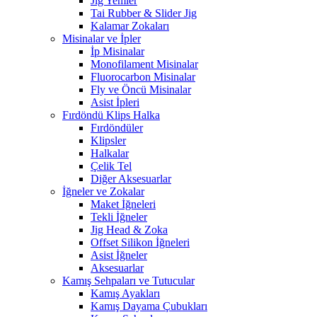
Jig Yemler
Tai Rubber & Slider Jig
Kalamar Zokaları
Misinalar ve İpler
İp Misinalar
Monofilament Misinalar
Fluorocarbon Misinalar
Fly ve Öncü Misinalar
Asist İpleri
Fırdöndü Klips Halka
Fırdöndüler
Klipsler
Halkalar
Çelik Tel
Diğer Aksesuarlar
İğneler ve Zokalar
Maket İğneleri
Tekli İğneler
Jig Head & Zoka
Offset Silikon İğneleri
Asist İğneler
Aksesuarlar
Kamış Sehpaları ve Tutucular
Kamış Ayakları
Kamış Dayama Çubukları