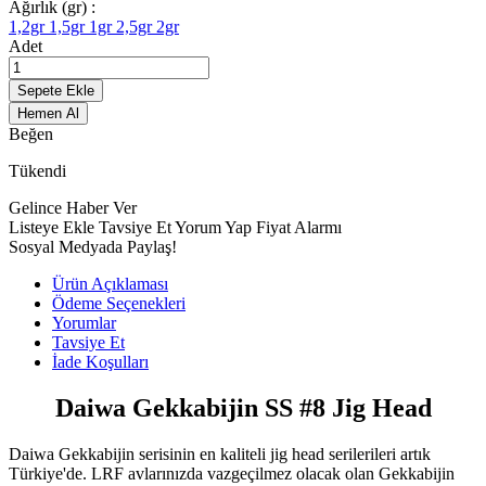
Ağırlık (gr) :
1,2gr
1,5gr
1gr
2,5gr
2gr
Adet
Sepete Ekle
Hemen Al
Beğen
Tükendi
Gelince Haber Ver
Listeye Ekle
Tavsiye Et
Yorum Yap
Fiyat Alarmı
Sosyal Medyada Paylaş!
Ürün Açıklaması
Ödeme Seçenekleri
Yorumlar
Tavsiye Et
İade Koşulları
Daiwa Gekkabijin SS #8 Jig Head
Daiwa Gekkabijin serisinin en kaliteli jig head serilerileri artık
Türkiye'de. LRF avlarınızda vazgeçilmez olacak olan Gekkabijin