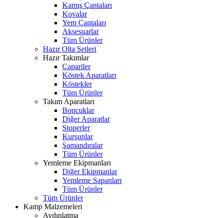
Kamış Çantaları
Kovalar
Yem Çantaları
Aksesuarlar
Tüm Ürünler
Hazır Olta Setleri
Hazır Takımlar
Çapariler
Köstek Aparatları
Köstekler
Tüm Ürünler
Takım Aparatları
Boncuklar
Diğer Aparatlar
Stoperler
Kurşunlar
Şamandıralar
Tüm Ürünler
Yemleme Ekipmanları
Diğer Ekipmanlar
Yemleme Sapanları
Tüm Ürünler
Tüm Ürünler
Kamp Malzemeleri
Aydınlatma