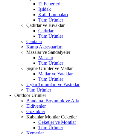
El Fenerleri
Işıldak
Kafa Lambaları
Tüm Ürünler
Çadırlar ve Bivaklar
Çadırlar
Tüm Ürünler
Çantalar
Kamp Aksesuarları
Masalar ve Sandalyeler
Masalar
Tüm Ürünler
Şişme Ürünler ve Matlar
Matlar ve Yataklar
Tüm Ürünler
Uyku Tulumları ve Yastıklar
Tüm Ürünler
Outdoor Ürünler
Bandana, Boyunluk ve Atkı
Eldivenler
Gözlükler
Kabanlar Montlar Ceketler
Ceketler ve Montlar
Tüm Ürünler
Kemerler