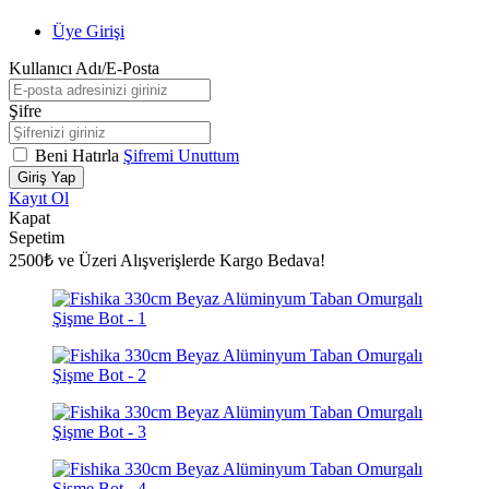
Üye Girişi
Kullanıcı Adı/E-Posta
Şifre
Beni Hatırla
Şifremi Unuttum
Giriş Yap
Kayıt Ol
Kapat
Sepetim
2500₺ ve Üzeri Alışverişlerde Kargo Bedava!