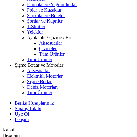
Pançolar ve Yağmurluklar
Polar ve Kazaklar
Şapkalar ve Bereler
Şortlar ve Kapriler
T-Shirtler
Yelekler
Ayakkabı / Çizme / Bot
Aksesuarlar
Çizmeler
Tüm Ürünler
Tüm Ürünler
Şişme Botlar ve Motorlar
Aksesuarlar
Elektrikli Motorlar
Şişme Botlar
Deniz Motorları
Tüm Ürünler
Banka Hesaplarımız
Sipariş Takibi
Üye Ol
İletişim
Kapat
Hesabım