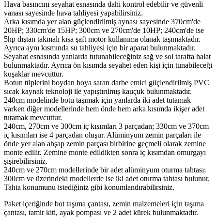
Hava basıncını seyahat esnasında dahi kontrol edebilir ve güvenli
vanası sayesinde hava tahliyesi yapabilirsiniz.
Arka kısımda yer alan güçlendirilmiş aynası sayesinde 370cm'de
20HP; 330cm'de 15HP; 300cm ve 270cm'de 10HP; 240cm'de ise
5hp dıştan takmalı kısa şaft motor kullanıma olanak taşımaktadır.
Ayrıca aynı kısmında su tahliyesi için bir aparat bulunmaktadır.
Seyahat esnasında yanlarda tutunabileceğiniz sağ ve sol tarafta halat
bulunmaktadır. Ayrıca ön kısımda seyahet eden kişi için tunabileceği
kuşaklar mevcuttur.
Botun tüplerini boydan boya saran darbe emici güçlendirilmiş PVC
sıcak kaynak teknoloji ile yapıştırılmış kauçuk bulunmaktadır.
240cm modelinde botu taşımak için yanlarda iki adet tutamak
varken diğer modellerinde hem önde hem arka kısımda ikişer adet
tutamak mevcuttur.
240cm, 270cm ve 300cm iç kısımları 3 parçadan; 330cm ve 370cm
iç kısımları ise 4 parçadan oluşur. Alüminyum zemin parçaları ile
önde yer alan ahşap zemin parçası birbirine geçmeli olarak zemine
monte edilir. Zemine monte edildikten sonra iç kısımdan omurgayı
şişirebilirsiniz.
240cm ve 270cm modellerinde bir adet alüminyum oturma tahtası;
300cm ve üzerindeki modellerde ise iki adet oturma tahtası bulunur.
Tahta konumunu istediğiniz gibi konumlandırabilirsiniz.
Paket içeriğinde bot taşıma çantası, zemin malzemeleri için taşıma
çantası, tamir kiti, ayak pompası ve 2 adet kürek bulunmaktadır.