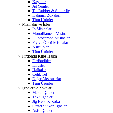
Kaşıklar
Jig Yemler
Tai Rubber & Slider Jig
Kalamar Zokaları
Tüm Ürünler
Misinalar ve İpler
İp Misinalar
Monofilament Misinalar
Fluorocarbon Misinalar
Fly ve Öncü Misinalar
Asist İpleri
Tüm Ürünler
Fırdöndü Klips Halka
Fırdöndüler
Klipsler
Halkalar
Çelik Tel
Diğer Aksesuarlar
Tüm Ürünler
İğneler ve Zokalar
Maket İğneleri
Tekli İğneler
Jig Head & Zoka
Offset Silikon İğneleri
Asist İğneler