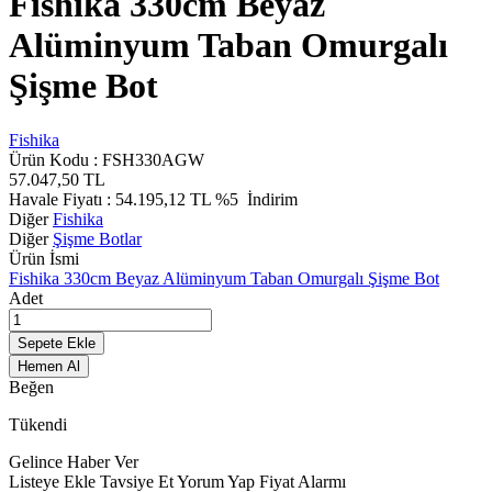
Fishika 330cm Beyaz
Alüminyum Taban Omurgalı
Şişme Bot
Fishika
Ürün Kodu :
FSH330AGW
57.047,50
TL
Havale Fiyatı :
54.195,12
TL
%5
İndirim
Diğer
Fishika
Diğer
Şişme Botlar
Ürün İsmi
Fishika 330cm Beyaz Alüminyum Taban Omurgalı Şişme Bot
Adet
Sepete Ekle
Hemen Al
Beğen
Tükendi
Gelince Haber Ver
Listeye Ekle
Tavsiye Et
Yorum Yap
Fiyat Alarmı