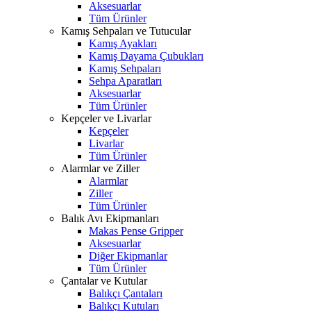
Aksesuarlar
Tüm Ürünler
Kamış Sehpaları ve Tutucular
Kamış Ayakları
Kamış Dayama Çubukları
Kamış Sehpaları
Sehpa Aparatları
Aksesuarlar
Tüm Ürünler
Kepçeler ve Livarlar
Kepçeler
Livarlar
Tüm Ürünler
Alarmlar ve Ziller
Alarmlar
Ziller
Tüm Ürünler
Balık Avı Ekipmanları
Makas Pense Gripper
Aksesuarlar
Diğer Ekipmanlar
Tüm Ürünler
Çantalar ve Kutular
Balıkçı Çantaları
Balıkçı Kutuları