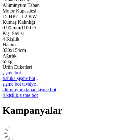
Alüminyum Taban
Motor Kapasitesi
15 HP / 11.2 KW
Kumaş Kalınlığı
0.90 mm/1100 D
Kişi Sayısı
4 Kişilik
Hacim
330x154cm
Ağırlık
65kg
Ürün Etiketleri
şişme bot
,
fishika şişme bot
,
şişme bot tavsiye
,
alüminyum taban şişme bot
,
4 kişilik şişme bot
Kampanyalar