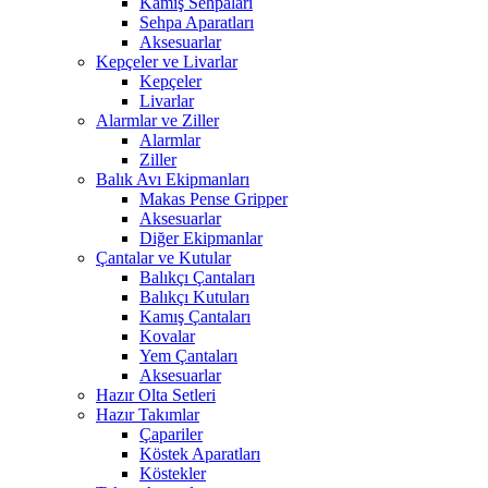
Kamış Sehpaları
Sehpa Aparatları
Aksesuarlar
Kepçeler ve Livarlar
Kepçeler
Livarlar
Alarmlar ve Ziller
Alarmlar
Ziller
Balık Avı Ekipmanları
Makas Pense Gripper
Aksesuarlar
Diğer Ekipmanlar
Çantalar ve Kutular
Balıkçı Çantaları
Balıkçı Kutuları
Kamış Çantaları
Kovalar
Yem Çantaları
Aksesuarlar
Hazır Olta Setleri
Hazır Takımlar
Çapariler
Köstek Aparatları
Köstekler