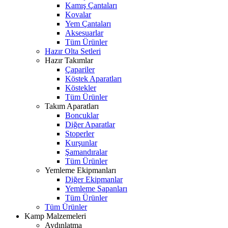
Kamış Çantaları
Kovalar
Yem Çantaları
Aksesuarlar
Tüm Ürünler
Hazır Olta Setleri
Hazır Takımlar
Çapariler
Köstek Aparatları
Köstekler
Tüm Ürünler
Takım Aparatları
Boncuklar
Diğer Aparatlar
Stoperler
Kurşunlar
Şamandıralar
Tüm Ürünler
Yemleme Ekipmanları
Diğer Ekipmanlar
Yemleme Sapanları
Tüm Ürünler
Tüm Ürünler
Kamp Malzemeleri
Aydınlatma