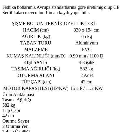
Fishika botlarımız Avrupa standartlarına göre üretilmiş olup CE
Sertifikaları mevcuttur. Liman kaydı yapılabilir.
ŞİŞME BOTUN TEKNİK ÖZELLİKLERİ
HACİM (cm)
330 x 154 cm
AĞIRLIK (kg)
65 kg
TABAN TÜRÜ
Alüminyum
MALZEME
PVC
KUMAŞ KALINLIĞI (mm/D)
0.90 mm / 1100 D
KİŞİ SAYISI
4 Kişilik
TAŞIMA AĞIRLIĞI (kg)
582 kg
OTURMA ALANI
2 Adet
TÜP ÇAPI (cm)
42 cm
MOTOR KAPASİTESİ (HP/KW)
15 HP / 11.2 KW
Ürün Açıklaması
Taşıma Ağırlığı
582 kg
Tüp Çapı
42 cm
Oturma Sayısı
2 Oturma Yeri
Taban Özelliği