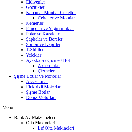
Eldivenler
Gözlükler
Kabanlar Montlar Ceketler
Ceketler ve Montlar
Kemerler
Pançolar ve Yağmurluklar
Polar ve Kazaklar
Şapkalar ve Bereler
Şortlar ve Kapriler
T-Shirtler
Yelekler
Ayakkabı / Çizme / Bot
Aksesuarlar
Çizmeler
Şişme Botlar ve Motorlar
Aksesuarlar
Elektrikli Motorlar
Şişme Botlar
Deniz Motorları
Menü
Balık Av Malzemeleri
Olta Makineleri
Lrf Olta Makineleri