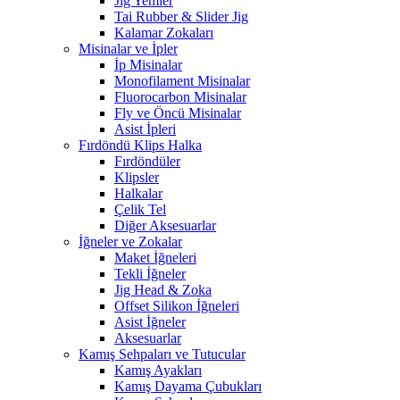
Jig Yemler
Tai Rubber & Slider Jig
Kalamar Zokaları
Misinalar ve İpler
İp Misinalar
Monofilament Misinalar
Fluorocarbon Misinalar
Fly ve Öncü Misinalar
Asist İpleri
Fırdöndü Klips Halka
Fırdöndüler
Klipsler
Halkalar
Çelik Tel
Diğer Aksesuarlar
İğneler ve Zokalar
Maket İğneleri
Tekli İğneler
Jig Head & Zoka
Offset Silikon İğneleri
Asist İğneler
Aksesuarlar
Kamış Sehpaları ve Tutucular
Kamış Ayakları
Kamış Dayama Çubukları