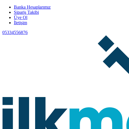
Banka Hesaplarımız
Sipariş Takibi
Üye Ol
İletişim
05334556876