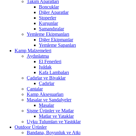
Takım Aparatları
Boncuklar
Diğer Aparatlar
Stoperler
Kurşunlar
Şamandıralar
Yemleme Ekipmanları
Diğer Ekipmanlar
Yemleme Sapanları
Kamp Malzemeleri
Aydınlatma
El Fenerleri
Işıldak
Kafa Lambaları
Çadırlar ve Bivaklar
Çadırlar
Çantalar
Kamp Aksesuarları
Masalar ve Sandalyeler
Masalar
Şişme Ürünler ve Matlar
Matlar ve Yataklar
Uyku Tulumları ve Yastıklar
Outdoor Ürünler
Bandana, Boyunluk ve Atkı