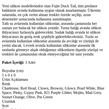
Yeni silikon modellerinden olan Fujin Duck Tail, tüm predator
balıkların avında kullanıma uygun olarak tasarlanmıştır. Ülkemiz
sularında, en çok verim alınan renkler özenle seçilip, uzun
denemeler sonucunda kullanıma sunulmuştur.
Tatlı su avlarında kullanılan silikonlar, arasında çantanızda her
zaman yer bulacak bir silikon yemdir. Turna balığı avında silikon
ihtiyacınızı fazlasıyla giderecektir. Sudak balığı avında ki silikon
ihtiyacınızı da geniş renk çeşidiyle giderebileceksiniz. Tuzlu su
avlarında kullanılan silikonlar arasında da avcılığı ve yüzüşü ile
yerini alacak. Levrek avında kullanılan silikonlar arasında ilk
sıralarda görmeye alışık olduğumuz silikonların dışında yüzüşü ve
renkleri ile çantanızdan eksik etmeyeceğiniz bir suni yemdir.
Paket İçeriği:
3 Adet
Boyutlar (cm)
1 x 0 x 0
Ürün Açıklaması
Renk
Chartreuse, Red Head, Clown, Browny, Glowy, Pearl White, Blue
Space, Pinky, Gypsy Pink, 821 Purple Glitter, Mojito, Mad Grey,
Sunset Orange, Olive, Pin Green
Uzunluk
9cm