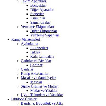
Takım Aparatları
Boncuklar
Diğer Aparatlar
Stoperler
Kurşunlar
Şamandıralar
Yemleme Ekipmanları
Diğer Ekipmanlar
Yemleme Sapanları
Kamp Malzemeleri
Aydınlatma
El Fenerleri
Işıldak
Kafa Lambaları
Çadırlar ve Bivaklar
Çadırlar
Çantalar
Kamp Aksesuarları
Masalar ve Sandalyeler
Masalar
Şişme Ürünler ve Matlar
Matlar ve Yataklar
Uyku Tulumları ve Yastıklar
Outdoor Ürünler
Bandana, Boyunluk ve Atkı