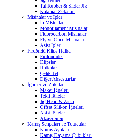
Jig Yemler
Tai Rubber & Slider Jig
Kalamar Zokaları
Misinalar ve İpler
İp Misinalar
Monofilament Misinalar
Fluorocarbon Misinalar
Fly ve Öncü Misinalar
Asist İpleri
Fırdöndü Klips Halka
Fırdöndüler
Klipsler
Halkalar
Çelik Tel
Diğer Aksesuarlar
İğneler ve Zokalar
Maket İğneleri
Tekli İğneler
Jig Head & Zoka
Offset Silikon İğneleri
Asist İğneler
Aksesuarlar
Kamış Sehpaları ve Tutucular
Kamış Ayakları
Kamış Dayama Çubukları