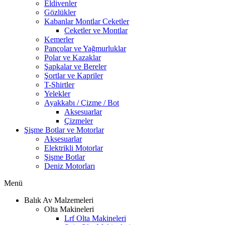
Eldivenler
Gözlükler
Kabanlar Montlar Ceketler
Ceketler ve Montlar
Kemerler
Pançolar ve Yağmurluklar
Polar ve Kazaklar
Şapkalar ve Bereler
Şortlar ve Kapriler
T-Shirtler
Yelekler
Ayakkabı / Çizme / Bot
Aksesuarlar
Çizmeler
Şişme Botlar ve Motorlar
Aksesuarlar
Elektrikli Motorlar
Şişme Botlar
Deniz Motorları
Menü
Balık Av Malzemeleri
Olta Makineleri
Lrf Olta Makineleri