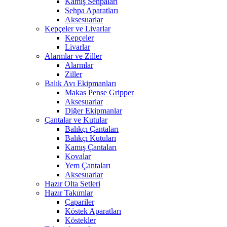
Kamış Sehpaları
Sehpa Aparatları
Aksesuarlar
Kepçeler ve Livarlar
Kepçeler
Livarlar
Alarmlar ve Ziller
Alarmlar
Ziller
Balık Avı Ekipmanları
Makas Pense Gripper
Aksesuarlar
Diğer Ekipmanlar
Çantalar ve Kutular
Balıkçı Çantaları
Balıkçı Kutuları
Kamış Çantaları
Kovalar
Yem Çantaları
Aksesuarlar
Hazır Olta Setleri
Hazır Takımlar
Çapariler
Köstek Aparatları
Köstekler