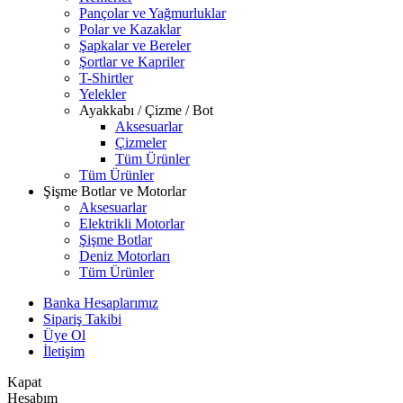
Pançolar ve Yağmurluklar
Polar ve Kazaklar
Şapkalar ve Bereler
Şortlar ve Kapriler
T-Shirtler
Yelekler
Ayakkabı / Çizme / Bot
Aksesuarlar
Çizmeler
Tüm Ürünler
Tüm Ürünler
Şişme Botlar ve Motorlar
Aksesuarlar
Elektrikli Motorlar
Şişme Botlar
Deniz Motorları
Tüm Ürünler
Banka Hesaplarımız
Sipariş Takibi
Üye Ol
İletişim
Kapat
Hesabım