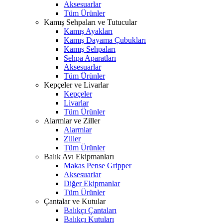
Aksesuarlar
Tüm Ürünler
Kamış Sehpaları ve Tutucular
Kamış Ayakları
Kamış Dayama Çubukları
Kamış Sehpaları
Sehpa Aparatları
Aksesuarlar
Tüm Ürünler
Kepçeler ve Livarlar
Kepçeler
Livarlar
Tüm Ürünler
Alarmlar ve Ziller
Alarmlar
Ziller
Tüm Ürünler
Balık Avı Ekipmanları
Makas Pense Gripper
Aksesuarlar
Diğer Ekipmanlar
Tüm Ürünler
Çantalar ve Kutular
Balıkçı Çantaları
Balıkçı Kutuları