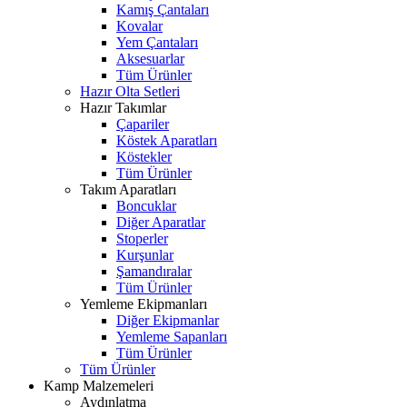
Kamış Çantaları
Kovalar
Yem Çantaları
Aksesuarlar
Tüm Ürünler
Hazır Olta Setleri
Hazır Takımlar
Çapariler
Köstek Aparatları
Köstekler
Tüm Ürünler
Takım Aparatları
Boncuklar
Diğer Aparatlar
Stoperler
Kurşunlar
Şamandıralar
Tüm Ürünler
Yemleme Ekipmanları
Diğer Ekipmanlar
Yemleme Sapanları
Tüm Ürünler
Tüm Ürünler
Kamp Malzemeleri
Aydınlatma