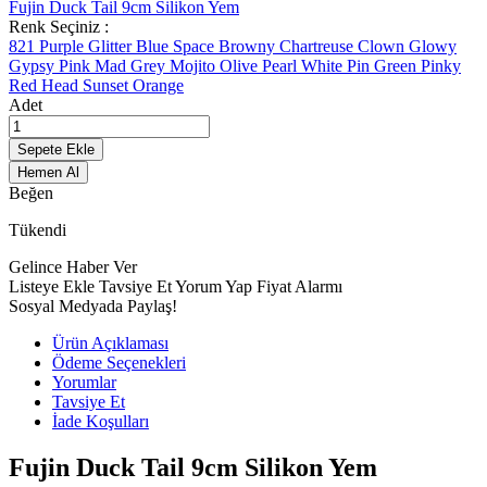
Fujin Duck Tail 9cm Silikon Yem
Renk Seçiniz :
821 Purple Glitter
Blue Space
Browny
Chartreuse
Clown
Glowy
Gypsy Pink
Mad Grey
Mojito
Olive
Pearl White
Pin Green
Pinky
Red Head
Sunset Orange
Adet
Sepete Ekle
Hemen Al
Beğen
Tükendi
Gelince Haber Ver
Listeye Ekle
Tavsiye Et
Yorum Yap
Fiyat Alarmı
Sosyal Medyada Paylaş!
Ürün Açıklaması
Ödeme Seçenekleri
Yorumlar
Tavsiye Et
İade Koşulları
Fujin Duck Tail 9cm Silikon Yem