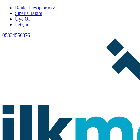
Banka Hesaplarımız
Sipariş Takibi
Üye Ol
İletişim
05334556876