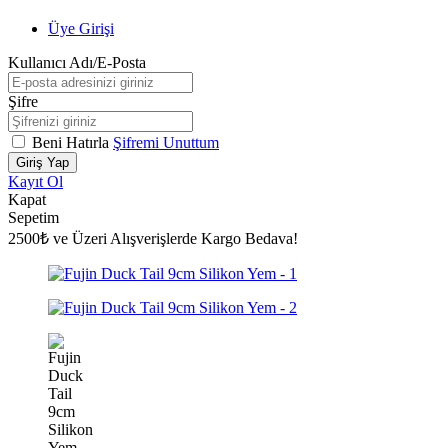
Üye Girişi
Kullanıcı Adı/E-Posta
Şifre
Beni Hatırla
Şifremi Unuttum
Giriş Yap
Kayıt Ol
Kapat
Sepetim
2500₺ ve Üzeri Alışverişlerde Kargo Bedava!