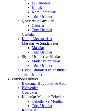
El Fenerleri
Işıldak
Kafa Lambaları
Tüm Ürünler
Çadırlar ve Bivaklar
Çadırlar
Tüm Ürünler
Çantalar
Kamp Aksesuarları
Masalar ve Sandalyeler
Masalar
Tüm Ürünler
Şişme Ürünler ve Matlar
Matlar ve Yataklar
Tüm Ürünler
Uyku Tulumları ve Yastıklar
Tüm Ürünler
Outdoor Ürünler
Bandana, Boyunluk ve Atkı
Eldivenler
Gözlükler
Kabanlar Montlar Ceketler
Ceketler ve Montlar
Tüm Ürünler
Kemerler