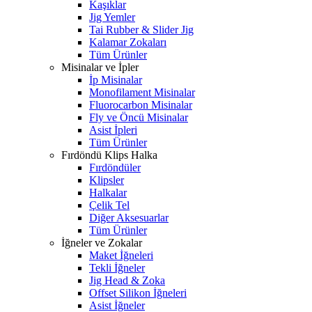
Kaşıklar
Jig Yemler
Tai Rubber & Slider Jig
Kalamar Zokaları
Tüm Ürünler
Misinalar ve İpler
İp Misinalar
Monofilament Misinalar
Fluorocarbon Misinalar
Fly ve Öncü Misinalar
Asist İpleri
Tüm Ürünler
Fırdöndü Klips Halka
Fırdöndüler
Klipsler
Halkalar
Çelik Tel
Diğer Aksesuarlar
Tüm Ürünler
İğneler ve Zokalar
Maket İğneleri
Tekli İğneler
Jig Head & Zoka
Offset Silikon İğneleri
Asist İğneler