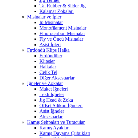
Jig Yemler
Tai Rubber & Slider Jig
Kalamar Zokaları
Misinalar ve İpler
İp Misinalar
Monofilament Misinalar
Fluorocarbon Misinalar
Fly ve Öncü Misinalar
Asist İpleri
Fırdöndü Klips Halka
Fırdöndüler
Klipsler
Halkalar
Çelik Tel
Diğer Aksesuarlar
İğneler ve Zokalar
Maket İğneleri
Tekli İğneler
Jig Head & Zoka
Offset Silikon İğneleri
Asist İğneler
Aksesuarlar
Kamış Sehpaları ve Tutucular
Kamış Ayakları
Kamış Dayama Çubukları