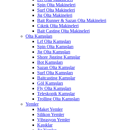
Spin Olta Makineleri
Surf Olta Makineleri
Jig Olta Makineleri
Bait Runner & Sazan Olta Makineleri
Çıkrık Olta Makineleri
Bait Casting Olta Makineleri
Olta Kamışları
Lrf Olta Kamışları
Spin Olta Kamışları
Jig Olta Kamışları
Shore Jigging Kamışlar
Bot Kamışları
Sazan Olta Kamışlar
Surf Olta Kamışları
Baitcasting Kamışlar
Göl Kamışları
Fly Olta Kamışları
Teleskopik Kamışlar
Trolling Olta Kamışları
Yemler
Maket Yemler
Silikon Yemler
Vibrasyon Yemler
Kaşıklar