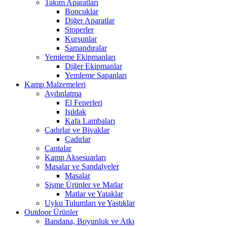
Takım Aparatları
Boncuklar
Diğer Aparatlar
Stoperler
Kurşunlar
Şamandıralar
Yemleme Ekipmanları
Diğer Ekipmanlar
Yemleme Sapanları
Kamp Malzemeleri
Aydınlatma
El Fenerleri
Işıldak
Kafa Lambaları
Çadırlar ve Bivaklar
Çadırlar
Çantalar
Kamp Aksesuarları
Masalar ve Sandalyeler
Masalar
Şişme Ürünler ve Matlar
Matlar ve Yataklar
Uyku Tulumları ve Yastıklar
Outdoor Ürünler
Bandana, Boyunluk ve Atkı