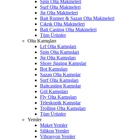
Spin Olta Makineleri
Surf Olta Makineleri
Jig Olta Makineleri
Bait Runner & Sazan Olta Makineleri
Çıkrık Olta Makineleri
Bait Casting Olta Makineleri
Tüm Ürünler
Olta Kamışları
Lrf Olta Kamışları
Spin Olta Kamışları
Jig Olta Kamışları
Shore Jigging Kamışlar
Bot Kamışları
Sazan Olta Kamışlar
Surf Olta Kamışları
Baitcasting Kamışlar
Göl Kamışları
Fly Olta Kamışları
Teleskopik Kamışlar
Trolling Olta Kamışları
Tüm Ürünler
Yemler
Maket Yemler
Silikon Yemler
Vibrasyon Yemler