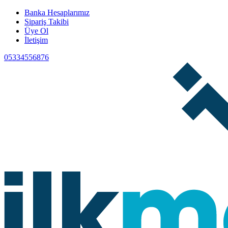
Banka Hesaplarımız
Sipariş Takibi
Üye Ol
İletişim
05334556876