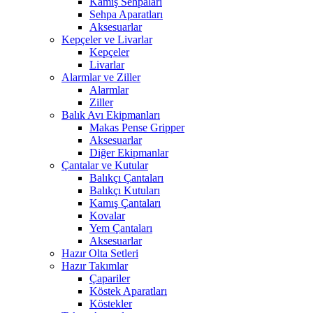
Kamış Sehpaları
Sehpa Aparatları
Aksesuarlar
Kepçeler ve Livarlar
Kepçeler
Livarlar
Alarmlar ve Ziller
Alarmlar
Ziller
Balık Avı Ekipmanları
Makas Pense Gripper
Aksesuarlar
Diğer Ekipmanlar
Çantalar ve Kutular
Balıkçı Çantaları
Balıkçı Kutuları
Kamış Çantaları
Kovalar
Yem Çantaları
Aksesuarlar
Hazır Olta Setleri
Hazır Takımlar
Çapariler
Köstek Aparatları
Köstekler