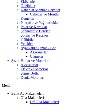
Eldivenler
Gözlükler
Kabanlar Montlar Ceketler
Ceketler ve Montlar
Kemerler
Pançolar ve Yağmurluklar
Polar ve Kazaklar
Şapkalar ve Bereler
Şortlar ve Kapriler
T-Shirtler
Yelekler
Ayakkabı / Çizme / Bot
Aksesuarlar
Çizmeler
Şişme Botlar ve Motorlar
Aksesuarlar
Elektrikli Motorlar
Şişme Botlar
Deniz Motorları
Menü
Balık Av Malzemeleri
Olta Makineleri
Lrf Olta Makineleri