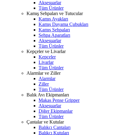
Aksesuarlar
Tüm Ürünler
Kamış Sehpaları ve Tutucular
Kamış Ayakları
Kamış Dayama Çubukları
Kamış Sehpaları
Sehpa Aparatları
Aksesuarlar
Tüm Ürünler
Kepçeler ve Livarlar
Kepçeler
Livarlar
Tüm Ürünler
Alarmlar ve Ziller
Alarmlar
Ziller
Tüm Ürünler
Balık Avı Ekipmanları
Makas Pense Gripper
Aksesuarlar
Diğer Ekipmanlar
Tüm Ürünler
Çantalar ve Kutular
Balıkçı Çantaları
Balıkçı Kutuları