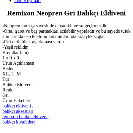
İade Koşulları
Remixon Neopren Gri Balıkçı Eldiveni
-Neopren kumaşı sayesinde dayanıklı ve su geçirmezdir.
-Orta, işaret ve baş parmakları açılabilir yapıdadır ve bu sayede tufek
atımlarında cep telefonu kulanımlarında kolaylık sağlar.
-Cırt cırtlı bilek ayarlaması vardır.
-Yeşil reklidir.
Boyutlar (cm)
1 x 0 x 0
Ürün Açıklaması
Beden
XL, L, M
Tür
Balıkçı Eldiveni
Renk
Gri
Ürün Etiketleri
balıkçı eldiveni
,
balıkçı aksesuarı
,
remixon balıkçı eldiveni
,
balıkçı kıyafetleri