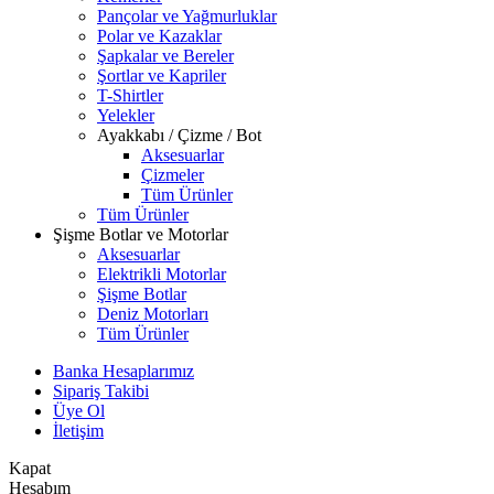
Pançolar ve Yağmurluklar
Polar ve Kazaklar
Şapkalar ve Bereler
Şortlar ve Kapriler
T-Shirtler
Yelekler
Ayakkabı / Çizme / Bot
Aksesuarlar
Çizmeler
Tüm Ürünler
Tüm Ürünler
Şişme Botlar ve Motorlar
Aksesuarlar
Elektrikli Motorlar
Şişme Botlar
Deniz Motorları
Tüm Ürünler
Banka Hesaplarımız
Sipariş Takibi
Üye Ol
İletişim
Kapat
Hesabım