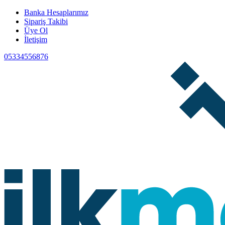
Banka Hesaplarımız
Sipariş Takibi
Üye Ol
İletişim
05334556876