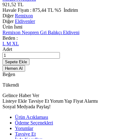
921,52
TL
Havale Fiyatı :
875,44
TL
%5
İndirim
Diğer
Remixon
Diğer
Eldivenler
Ürün İsmi
Remixon Neopren Gri Balıkçı Eldiveni
Beden :
L
M
XL
Adet
Sepete Ekle
Hemen Al
Beğen
Tükendi
Gelince Haber Ver
Listeye Ekle
Tavsiye Et
Yorum Yap
Fiyat Alarmı
Sosyal Medyada Paylaş!
Ürün Açıklaması
Ödeme Seçenekleri
Yorumlar
Tavsiye Et