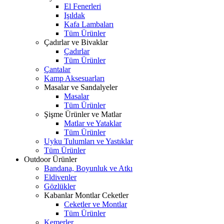
El Fenerleri
Işıldak
Kafa Lambaları
Tüm Ürünler
Çadırlar ve Bivaklar
Çadırlar
Tüm Ürünler
Çantalar
Kamp Aksesuarları
Masalar ve Sandalyeler
Masalar
Tüm Ürünler
Şişme Ürünler ve Matlar
Matlar ve Yataklar
Tüm Ürünler
Uyku Tulumları ve Yastıklar
Tüm Ürünler
Outdoor Ürünler
Bandana, Boyunluk ve Atkı
Eldivenler
Gözlükler
Kabanlar Montlar Ceketler
Ceketler ve Montlar
Tüm Ürünler
Kemerler