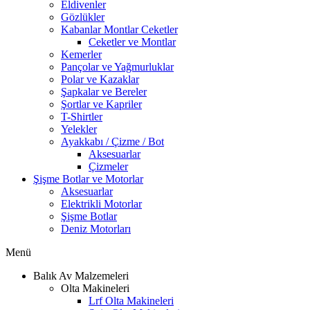
Eldivenler
Gözlükler
Kabanlar Montlar Ceketler
Ceketler ve Montlar
Kemerler
Pançolar ve Yağmurluklar
Polar ve Kazaklar
Şapkalar ve Bereler
Şortlar ve Kapriler
T-Shirtler
Yelekler
Ayakkabı / Çizme / Bot
Aksesuarlar
Çizmeler
Şişme Botlar ve Motorlar
Aksesuarlar
Elektrikli Motorlar
Şişme Botlar
Deniz Motorları
Menü
Balık Av Malzemeleri
Olta Makineleri
Lrf Olta Makineleri