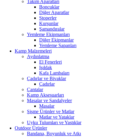
Takım Aparatları
Boncuklar
Diğer Aparatlar
Stoperler
Kurşunlar
Şamandıralar
Yemleme Ekipmanları
Diğer Ekipmanlar
Yemleme Sapanları
Kamp Malzemeleri
Aydınlatma
El Fenerleri
Işıldak
Kafa Lambaları
Çadırlar ve Bivaklar
Çadırlar
Çantalar
Kamp Aksesuarları
Masalar ve Sandalyeler
Masalar
Şişme Ürünler ve Matlar
Matlar ve Yataklar
Uyku Tulumları ve Yastıklar
Outdoor Ürünler
Bandana, Boyunluk ve Atkı