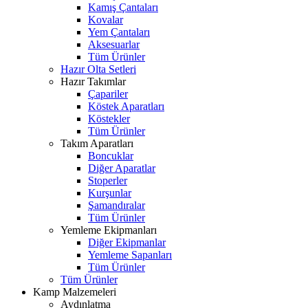
Kamış Çantaları
Kovalar
Yem Çantaları
Aksesuarlar
Tüm Ürünler
Hazır Olta Setleri
Hazır Takımlar
Çapariler
Köstek Aparatları
Köstekler
Tüm Ürünler
Takım Aparatları
Boncuklar
Diğer Aparatlar
Stoperler
Kurşunlar
Şamandıralar
Tüm Ürünler
Yemleme Ekipmanları
Diğer Ekipmanlar
Yemleme Sapanları
Tüm Ürünler
Tüm Ürünler
Kamp Malzemeleri
Aydınlatma