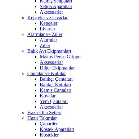
Kamış Sehpaları
Sehpa Aparatları
Aksesuarlar
Kepçeler ve Livarlar
Kepçeler
Livarlar
Alarmlar ve Ziller
Alarmlar
Ziller
Balık Avı Ekipmanları
Makas Pense Gripper
Aksesuarlar
Diğer Ekipmanlar
Çantalar ve Kutular
Balıkçı Çantaları
Balıkçı Kutuları
Kamış Çantaları
Kovalar
Yem Çantaları
Aksesuarlar
Hazır Olta Setleri
Hazır Takımlar
Çapariler
Köstek Aparatları
Köstekler