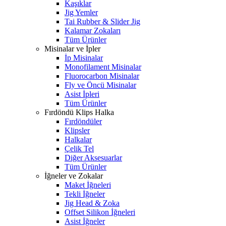
Kaşıklar
Jig Yemler
Tai Rubber & Slider Jig
Kalamar Zokaları
Tüm Ürünler
Misinalar ve İpler
İp Misinalar
Monofilament Misinalar
Fluorocarbon Misinalar
Fly ve Öncü Misinalar
Asist İpleri
Tüm Ürünler
Fırdöndü Klips Halka
Fırdöndüler
Klipsler
Halkalar
Çelik Tel
Diğer Aksesuarlar
Tüm Ürünler
İğneler ve Zokalar
Maket İğneleri
Tekli İğneler
Jig Head & Zoka
Offset Silikon İğneleri
Asist İğneler