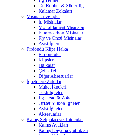
Jig Yemler
Tai Rubber & Slider Jig
Kalamar Zokaları
Misinalar ve İpler
İp Misinalar
Monofilament Misinalar
Fluorocarbon Misinalar
Fly ve Öncü Misinalar
Asist İpleri
Fırdöndü Klips Halka
Fırdöndüler
Klipsler
Halkalar
Çelik Tel
Diğer Aksesuarlar
İğneler ve Zokalar
Maket İğneleri
Tekli İğneler
Jig Head & Zoka
Offset Silikon İğneleri
Asist İğneler
Aksesuarlar
Kamış Sehpaları ve Tutucular
Kamış Ayakları
Kamış Dayama Çubukları