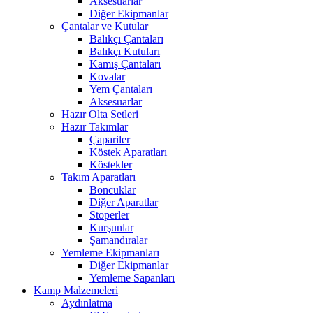
Aksesuarlar
Diğer Ekipmanlar
Çantalar ve Kutular
Balıkçı Çantaları
Balıkçı Kutuları
Kamış Çantaları
Kovalar
Yem Çantaları
Aksesuarlar
Hazır Olta Setleri
Hazır Takımlar
Çapariler
Köstek Aparatları
Köstekler
Takım Aparatları
Boncuklar
Diğer Aparatlar
Stoperler
Kurşunlar
Şamandıralar
Yemleme Ekipmanları
Diğer Ekipmanlar
Yemleme Sapanları
Kamp Malzemeleri
Aydınlatma