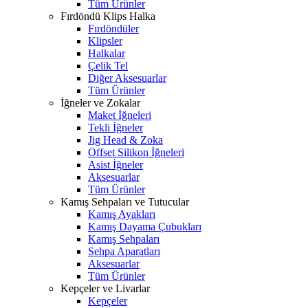
Tüm Ürünler
Fırdöndü Klips Halka
Fırdöndüler
Klipsler
Halkalar
Çelik Tel
Diğer Aksesuarlar
Tüm Ürünler
İğneler ve Zokalar
Maket İğneleri
Tekli İğneler
Jig Head & Zoka
Offset Silikon İğneleri
Asist İğneler
Aksesuarlar
Tüm Ürünler
Kamış Sehpaları ve Tutucular
Kamış Ayakları
Kamış Dayama Çubukları
Kamış Sehpaları
Sehpa Aparatları
Aksesuarlar
Tüm Ürünler
Kepçeler ve Livarlar
Kepçeler