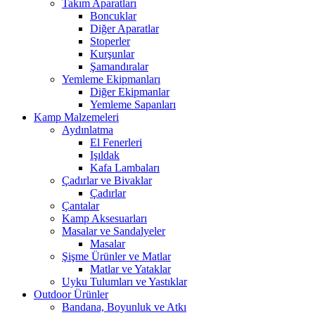
Takım Aparatları
Boncuklar
Diğer Aparatlar
Stoperler
Kurşunlar
Şamandıralar
Yemleme Ekipmanları
Diğer Ekipmanlar
Yemleme Sapanları
Kamp Malzemeleri
Aydınlatma
El Fenerleri
Işıldak
Kafa Lambaları
Çadırlar ve Bivaklar
Çadırlar
Çantalar
Kamp Aksesuarları
Masalar ve Sandalyeler
Masalar
Şişme Ürünler ve Matlar
Matlar ve Yataklar
Uyku Tulumları ve Yastıklar
Outdoor Ürünler
Bandana, Boyunluk ve Atkı