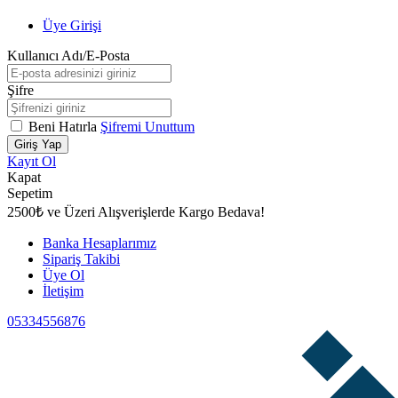
Üye Girişi
Kullanıcı Adı/E-Posta
Şifre
Beni Hatırla
Şifremi Unuttum
Giriş Yap
Kayıt Ol
Kapat
Sepetim
2500₺ ve Üzeri Alışverişlerde Kargo Bedava!
Banka Hesaplarımız
Sipariş Takibi
Üye Ol
İletişim
05334556876