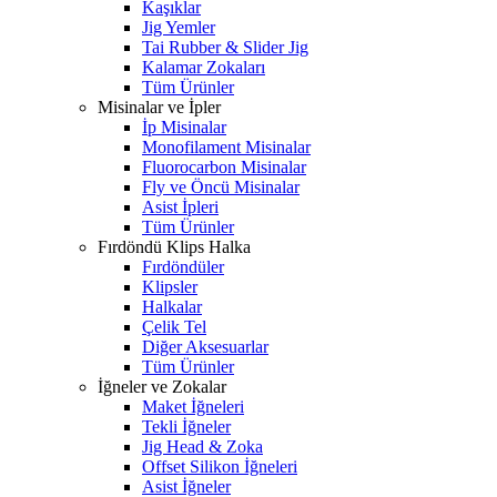
Kaşıklar
Jig Yemler
Tai Rubber & Slider Jig
Kalamar Zokaları
Tüm Ürünler
Misinalar ve İpler
İp Misinalar
Monofilament Misinalar
Fluorocarbon Misinalar
Fly ve Öncü Misinalar
Asist İpleri
Tüm Ürünler
Fırdöndü Klips Halka
Fırdöndüler
Klipsler
Halkalar
Çelik Tel
Diğer Aksesuarlar
Tüm Ürünler
İğneler ve Zokalar
Maket İğneleri
Tekli İğneler
Jig Head & Zoka
Offset Silikon İğneleri
Asist İğneler