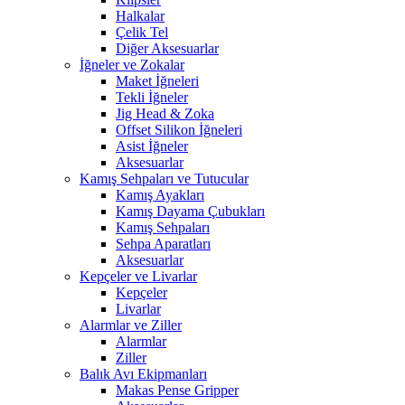
Halkalar
Çelik Tel
Diğer Aksesuarlar
İğneler ve Zokalar
Maket İğneleri
Tekli İğneler
Jig Head & Zoka
Offset Silikon İğneleri
Asist İğneler
Aksesuarlar
Kamış Sehpaları ve Tutucular
Kamış Ayakları
Kamış Dayama Çubukları
Kamış Sehpaları
Sehpa Aparatları
Aksesuarlar
Kepçeler ve Livarlar
Kepçeler
Livarlar
Alarmlar ve Ziller
Alarmlar
Ziller
Balık Avı Ekipmanları
Makas Pense Gripper