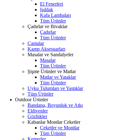
El Fenerleri
Işıldak
Kafa Lambaları
Tüm Ürünler
Çadırlar ve Bivaklar
Çadırlar
Tüm Ürünler
Çantalar
Kamp Aksesuarları
Masalar ve Sandalyeler
Masalar
Tüm Ürünler
Şişme Ürünler ve Matlar
Matlar ve Yataklar
Tüm Ürünler
Uyku Tulumları ve Yastıklar
Tüm Ürünler
Outdoor Ürünler
Bandana, Boyunluk ve Atkı
Eldivenler
Gözlükler
Kabanlar Montlar Ceketler
Ceketler ve Montlar
Tüm Ürünler
Kemerler