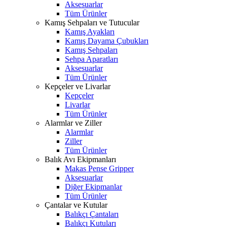
Aksesuarlar
Tüm Ürünler
Kamış Sehpaları ve Tutucular
Kamış Ayakları
Kamış Dayama Çubukları
Kamış Sehpaları
Sehpa Aparatları
Aksesuarlar
Tüm Ürünler
Kepçeler ve Livarlar
Kepçeler
Livarlar
Tüm Ürünler
Alarmlar ve Ziller
Alarmlar
Ziller
Tüm Ürünler
Balık Avı Ekipmanları
Makas Pense Gripper
Aksesuarlar
Diğer Ekipmanlar
Tüm Ürünler
Çantalar ve Kutular
Balıkçı Çantaları
Balıkçı Kutuları