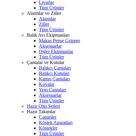
Livarlar
Tüm Ürünler
Alarmlar ve Ziller
Alarmlar
Ziller
Tüm Ürünler
Balık Avı Ekipmanları
Makas Pense Gripper
Aksesuarlar
Diğer Ekipmanlar
Tüm Ürünler
Çantalar ve Kutular
Balıkçı Çantaları
Balıkçı Kutuları
Kamış Çantaları
Kovalar
Yem Çantaları
Aksesuarlar
Tüm Ürünler
Hazır Olta Setleri
Hazır Takımlar
Çapariler
Köstek Aparatları
Köstekler
Tüm Ürünler