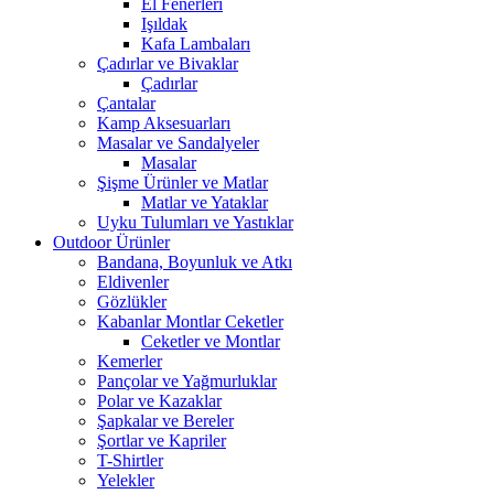
El Fenerleri
Işıldak
Kafa Lambaları
Çadırlar ve Bivaklar
Çadırlar
Çantalar
Kamp Aksesuarları
Masalar ve Sandalyeler
Masalar
Şişme Ürünler ve Matlar
Matlar ve Yataklar
Uyku Tulumları ve Yastıklar
Outdoor Ürünler
Bandana, Boyunluk ve Atkı
Eldivenler
Gözlükler
Kabanlar Montlar Ceketler
Ceketler ve Montlar
Kemerler
Pançolar ve Yağmurluklar
Polar ve Kazaklar
Şapkalar ve Bereler
Şortlar ve Kapriler
T-Shirtler
Yelekler