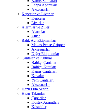
Kamış Sehpaları
Sehpa Aparatları
Aksesuarlar
Kepçeler ve Livarlar
Kepçeler
Livarlar
Alarmlar ve Ziller
Alarmlar
Ziller
Balık Avı Ekipmanları
Makas Pense Gripper
Aksesuarlar
Diğer Ekipmanlar
Çantalar ve Kutular
Balıkçı Çantaları
Balıkçı Kutuları
Kamış Çantaları
Kovalar
Yem Çantaları
Aksesuarlar
Hazır Olta Setleri
Hazır Takımlar
Çapariler
Köstek Aparatları
Köstekler