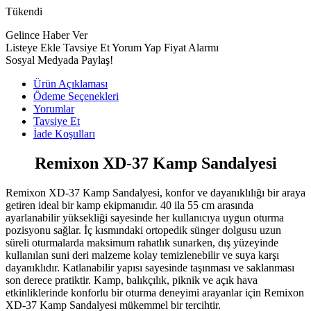
Tükendi
Gelince Haber Ver
Listeye Ekle
Tavsiye Et
Yorum Yap
Fiyat Alarmı
Sosyal Medyada Paylaş!
Ürün Açıklaması
Ödeme Seçenekleri
Yorumlar
Tavsiye Et
İade Koşulları
Remixon XD-37 Kamp Sandalyesi
Remixon XD-37 Kamp Sandalyesi, konfor ve dayanıklılığı bir araya
getiren ideal bir kamp ekipmanıdır. 40 ila 55 cm arasında
ayarlanabilir yüksekliği sayesinde her kullanıcıya uygun oturma
pozisyonu sağlar. İç kısmındaki ortopedik sünger dolgusu uzun
süreli oturmalarda maksimum rahatlık sunarken, dış yüzeyinde
kullanılan suni deri malzeme kolay temizlenebilir ve suya karşı
dayanıklıdır. Katlanabilir yapısı sayesinde taşınması ve saklanması
son derece pratiktir. Kamp, balıkçılık, piknik ve açık hava
etkinliklerinde konforlu bir oturma deneyimi arayanlar için Remixon
XD-37 Kamp Sandalyesi mükemmel bir tercihtir.