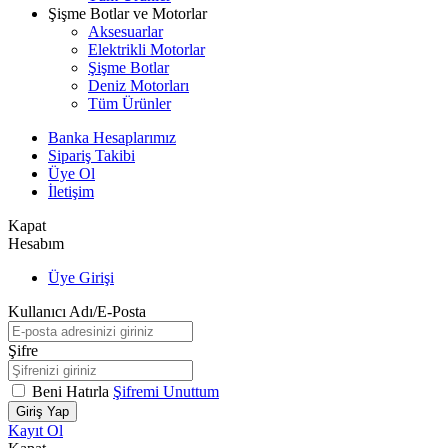
Şişme Botlar ve Motorlar
Aksesuarlar
Elektrikli Motorlar
Şişme Botlar
Deniz Motorları
Tüm Ürünler
Banka Hesaplarımız
Sipariş Takibi
Üye Ol
İletişim
Kapat
Hesabım
Üye Girişi
Kullanıcı Adı/E-Posta
Şifre
Beni Hatırla
Şifremi Unuttum
Giriş Yap
Kayıt Ol