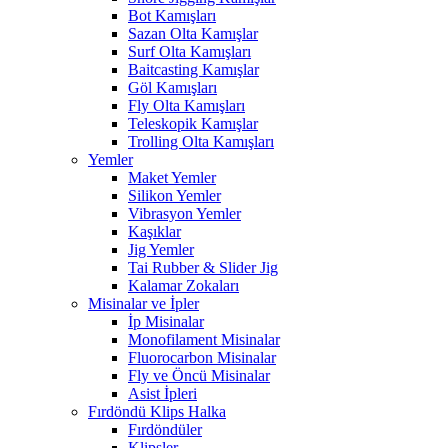
Bot Kamışları
Sazan Olta Kamışlar
Surf Olta Kamışları
Baitcasting Kamışlar
Göl Kamışları
Fly Olta Kamışları
Teleskopik Kamışlar
Trolling Olta Kamışları
Yemler
Maket Yemler
Silikon Yemler
Vibrasyon Yemler
Kaşıklar
Jig Yemler
Tai Rubber & Slider Jig
Kalamar Zokaları
Misinalar ve İpler
İp Misinalar
Monofilament Misinalar
Fluorocarbon Misinalar
Fly ve Öncü Misinalar
Asist İpleri
Fırdöndü Klips Halka
Fırdöndüler
Klipsler