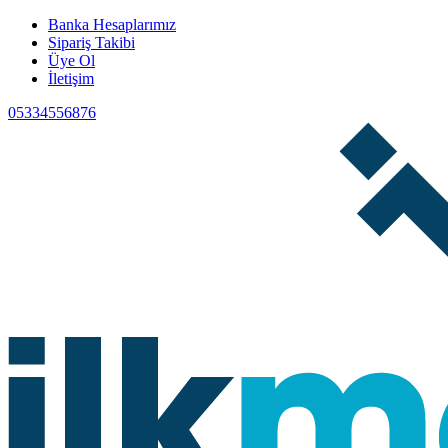
Banka Hesaplarımız
Sipariş Takibi
Üye Ol
İletişim
05334556876