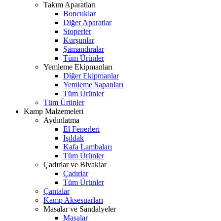
Takım Aparatları
Boncuklar
Diğer Aparatlar
Stoperler
Kurşunlar
Şamandıralar
Tüm Ürünler
Yemleme Ekipmanları
Diğer Ekipmanlar
Yemleme Sapanları
Tüm Ürünler
Tüm Ürünler
Kamp Malzemeleri
Aydınlatma
El Fenerleri
Işıldak
Kafa Lambaları
Tüm Ürünler
Çadırlar ve Bivaklar
Çadırlar
Tüm Ürünler
Çantalar
Kamp Aksesuarları
Masalar ve Sandalyeler
Masalar