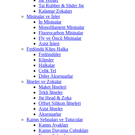
Jig Yemler
Tai Rubber & Slider Jig
Kalamar Zokaları
Misinalar ve İpler
İp Misinalar
Monofilament Misinalar
Fluorocarbon Misinalar
Fly ve Öncü Misinalar
Asist İpleri
Fırdöndü Klips Halka
Fırdöndüler
Klipsler
Halkalar
Çelik Tel
Diğer Aksesuarlar
İğneler ve Zokalar
Maket İğneleri
Tekli İğneler
Jig Head & Zoka
Offset Silikon İğneleri
Asist İğneler
Aksesuarlar
Kamış Sehpaları ve Tutucular
Kamış Ayakları
Kamış Dayama Çubukları