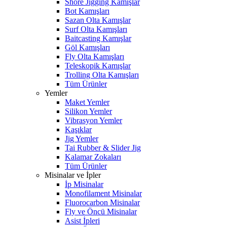
Shore Jigging Kamışlar
Bot Kamışları
Sazan Olta Kamışlar
Surf Olta Kamışları
Baitcasting Kamışlar
Göl Kamışları
Fly Olta Kamışları
Teleskopik Kamışlar
Trolling Olta Kamışları
Tüm Ürünler
Yemler
Maket Yemler
Silikon Yemler
Vibrasyon Yemler
Kaşıklar
Jig Yemler
Tai Rubber & Slider Jig
Kalamar Zokaları
Tüm Ürünler
Misinalar ve İpler
İp Misinalar
Monofilament Misinalar
Fluorocarbon Misinalar
Fly ve Öncü Misinalar
Asist İpleri