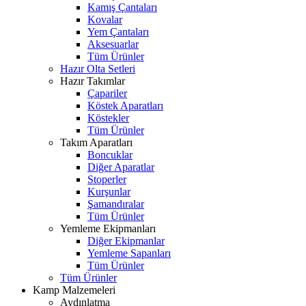
Kamış Çantaları
Kovalar
Yem Çantaları
Aksesuarlar
Tüm Ürünler
Hazır Olta Setleri
Hazır Takımlar
Çapariler
Köstek Aparatları
Köstekler
Tüm Ürünler
Takım Aparatları
Boncuklar
Diğer Aparatlar
Stoperler
Kurşunlar
Şamandıralar
Tüm Ürünler
Yemleme Ekipmanları
Diğer Ekipmanlar
Yemleme Sapanları
Tüm Ürünler
Tüm Ürünler
Kamp Malzemeleri
Aydınlatma