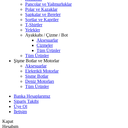
Pançolar ve Yağmurluklar
Polar ve Kazaklar
Şapkalar ve Bereler
Şortlar ve Kapriler
T-Shirtler
Yelekler
Ayakkabı / Çizme / Bot
Aksesuarlar
Çizmeler
Tüm Ürünler
Tüm Ürünler
Şişme Botlar ve Motorlar
Aksesuarlar
Elektrikli Motorlar
Şişme Botlar
Deniz Motorları
Tüm Ürünler
Banka Hesaplarımız
Sipariş Takibi
Üye Ol
İletişim
Kapat
Hesabım