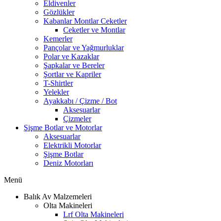
Eldivenler
Gözlükler
Kabanlar Montlar Ceketler
Ceketler ve Montlar
Kemerler
Pançolar ve Yağmurluklar
Polar ve Kazaklar
Şapkalar ve Bereler
Şortlar ve Kapriler
T-Shirtler
Yelekler
Ayakkabı / Çizme / Bot
Aksesuarlar
Çizmeler
Şişme Botlar ve Motorlar
Aksesuarlar
Elektrikli Motorlar
Şişme Botlar
Deniz Motorları
Menü
Balık Av Malzemeleri
Olta Makineleri
Lrf Olta Makineleri