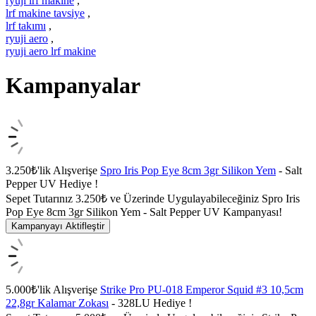
ryuji lrf makine
,
lrf makine tavsiye
,
lrf takımı
,
ryuji aero
,
ryuji aero lrf makine
Kampanyalar
3.250₺'lik Alışverişe
Spro Iris Pop Eye 8cm 3gr Silikon Yem
- Salt
Pepper UV Hediye !
Sepet Tutarınız 3.250₺ ve Üzerinde Uygulayabileceğiniz Spro Iris
Pop Eye 8cm 3gr Silikon Yem - Salt Pepper UV Kampanyası!
Kampanyayı Aktifleştir
5.000₺'lik Alışverişe
Strike Pro PU-018 Emperor Squid #3 10,5cm
22,8gr Kalamar Zokası
- 328LU Hediye !