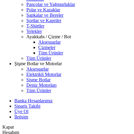
Pançolar ve Yağmurluklar
Polar ve Kazaklar
Şapkalar ve Bereler
Şortlar ve Kapriler
T-Shirtler
Yelekler
Ayakkabı / Çizme / Bot
Aksesuarlar
Çizmeler
Tüm Ürünler
Tüm Ürünler
Şişme Botlar ve Motorlar
Aksesuarlar
Elektrikli Motorlar
Şişme Botlar
Deniz Motorları
Tüm Ürünler
Banka Hesaplarımız
Sipariş Takibi
Üye Ol
İletişim
Kapat
Hesabım