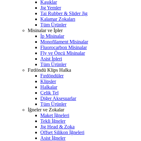
Kaşıklar
Jig Yemler
Tai Rubber & Slider Jig
Kalamar Zokaları
Tüm Ürünler
Misinalar ve İpler
İp Misinalar
Monofilament Misinalar
Fluorocarbon Misinalar
Fly ve Öncü Misinalar
Asist İpleri
Tüm Ürünler
Fırdöndü Klips Halka
Fırdöndüler
Klipsler
Halkalar
Çelik Tel
Diğer Aksesuarlar
Tüm Ürünler
İğneler ve Zokalar
Maket İğneleri
Tekli İğneler
Jig Head & Zoka
Offset Silikon İğneleri
Asist İğneler