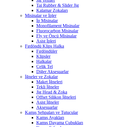
Jig Yemler
Tai Rubber & Slider Jig
Kalamar Zokaları
Misinalar ve İpler
İp Misinalar
Monofilament Misinalar
Fluorocarbon Misinalar
Fly ve Öncü Misinalar
Asist İpleri
Fırdöndü Klips Halka
Fırdöndüler
Klipsler
Halkalar
Çelik Tel
Diğer Aksesuarlar
İğneler ve Zokalar
Maket İğneleri
Tekli İğneler
Jig Head & Zoka
Offset Silikon İğneleri
Asist İğneler
Aksesuarlar
Kamış Sehpaları ve Tutucular
Kamış Ayakları
Kamış Dayama Çubukları