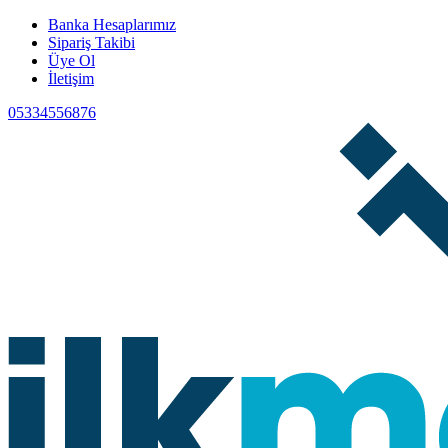
Banka Hesaplarımız
Sipariş Takibi
Üye Ol
İletişim
05334556876