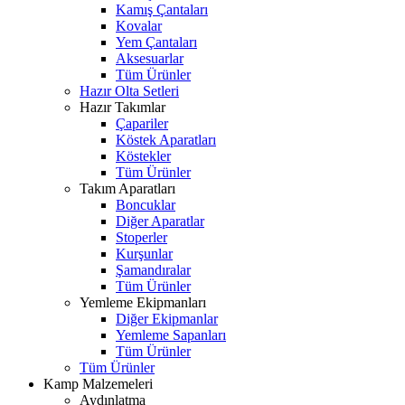
Kamış Çantaları
Kovalar
Yem Çantaları
Aksesuarlar
Tüm Ürünler
Hazır Olta Setleri
Hazır Takımlar
Çapariler
Köstek Aparatları
Köstekler
Tüm Ürünler
Takım Aparatları
Boncuklar
Diğer Aparatlar
Stoperler
Kurşunlar
Şamandıralar
Tüm Ürünler
Yemleme Ekipmanları
Diğer Ekipmanlar
Yemleme Sapanları
Tüm Ürünler
Tüm Ürünler
Kamp Malzemeleri
Aydınlatma