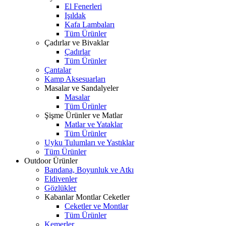
El Fenerleri
Işıldak
Kafa Lambaları
Tüm Ürünler
Çadırlar ve Bivaklar
Çadırlar
Tüm Ürünler
Çantalar
Kamp Aksesuarları
Masalar ve Sandalyeler
Masalar
Tüm Ürünler
Şişme Ürünler ve Matlar
Matlar ve Yataklar
Tüm Ürünler
Uyku Tulumları ve Yastıklar
Tüm Ürünler
Outdoor Ürünler
Bandana, Boyunluk ve Atkı
Eldivenler
Gözlükler
Kabanlar Montlar Ceketler
Ceketler ve Montlar
Tüm Ürünler
Kemerler