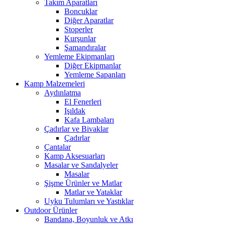
Takım Aparatları
Boncuklar
Diğer Aparatlar
Stoperler
Kurşunlar
Şamandıralar
Yemleme Ekipmanları
Diğer Ekipmanlar
Yemleme Sapanları
Kamp Malzemeleri
Aydınlatma
El Fenerleri
Işıldak
Kafa Lambaları
Çadırlar ve Bivaklar
Çadırlar
Çantalar
Kamp Aksesuarları
Masalar ve Sandalyeler
Masalar
Şişme Ürünler ve Matlar
Matlar ve Yataklar
Uyku Tulumları ve Yastıklar
Outdoor Ürünler
Bandana, Boyunluk ve Atkı