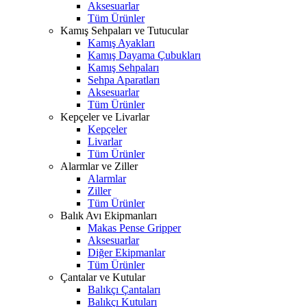
Aksesuarlar
Tüm Ürünler
Kamış Sehpaları ve Tutucular
Kamış Ayakları
Kamış Dayama Çubukları
Kamış Sehpaları
Sehpa Aparatları
Aksesuarlar
Tüm Ürünler
Kepçeler ve Livarlar
Kepçeler
Livarlar
Tüm Ürünler
Alarmlar ve Ziller
Alarmlar
Ziller
Tüm Ürünler
Balık Avı Ekipmanları
Makas Pense Gripper
Aksesuarlar
Diğer Ekipmanlar
Tüm Ürünler
Çantalar ve Kutular
Balıkçı Çantaları
Balıkçı Kutuları