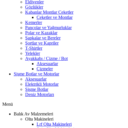
Eldivenler
Gözlükler
Kabanlar Montlar Ceketler
Ceketler ve Montlar
Kemerler
Pançolar ve Yağmurluklar
Polar ve Kazaklar
Şapkalar ve Bereler
Şortlar ve Kapriler
T-Shirtler
Yelekler
Ayakkabı / Çizme / Bot
Aksesuarlar
Çizmeler
Şişme Botlar ve Motorlar
Aksesuarlar
Elektrikli Motorlar
Şişme Botlar
Deniz Motorları
Menü
Balık Av Malzemeleri
Olta Makineleri
Lrf Olta Makineleri