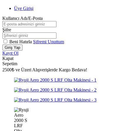
Üye Girişi
Kullanıcı Adı/E-Posta
Şifre
Beni Hatırla
Şifremi Unuttum
Giriş Yap
Kayıt Ol
Kapat
Sepetim
2500₺ ve Üzeri Alışverişlerde Kargo Bedava!