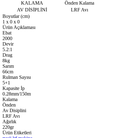
KALAMA
Önden Kalama
AV DİSİPLİNİ
LRF Avı
Boyutlar (cm)
1 x 0 x 0
Ürün Açıklaması
Ebat
2000
Devir
5.2:1
Drag
8kg
Sarım
66cm
Rulman Sayısı
5+1
Kapasite İp
0.28mm/150m
Kalama
Önden
Av Disiplini
LRF Avı
Ağırlık
220gr
Ürün Etiketleri