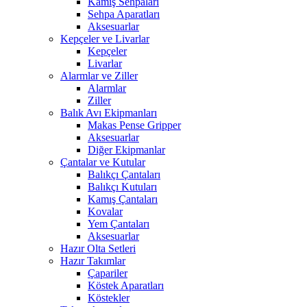
Kamış Sehpaları
Sehpa Aparatları
Aksesuarlar
Kepçeler ve Livarlar
Kepçeler
Livarlar
Alarmlar ve Ziller
Alarmlar
Ziller
Balık Avı Ekipmanları
Makas Pense Gripper
Aksesuarlar
Diğer Ekipmanlar
Çantalar ve Kutular
Balıkçı Çantaları
Balıkçı Kutuları
Kamış Çantaları
Kovalar
Yem Çantaları
Aksesuarlar
Hazır Olta Setleri
Hazır Takımlar
Çapariler
Köstek Aparatları
Köstekler