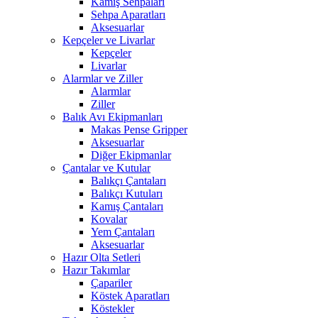
Kamış Sehpaları
Sehpa Aparatları
Aksesuarlar
Kepçeler ve Livarlar
Kepçeler
Livarlar
Alarmlar ve Ziller
Alarmlar
Ziller
Balık Avı Ekipmanları
Makas Pense Gripper
Aksesuarlar
Diğer Ekipmanlar
Çantalar ve Kutular
Balıkçı Çantaları
Balıkçı Kutuları
Kamış Çantaları
Kovalar
Yem Çantaları
Aksesuarlar
Hazır Olta Setleri
Hazır Takımlar
Çapariler
Köstek Aparatları
Köstekler