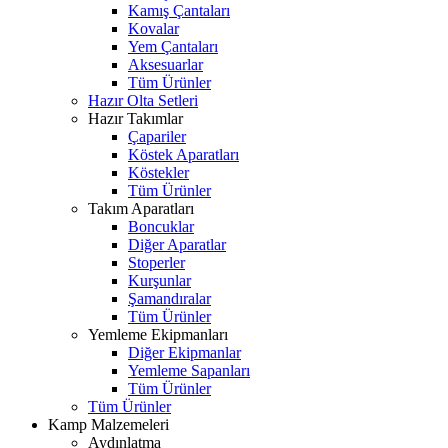
Kamış Çantaları
Kovalar
Yem Çantaları
Aksesuarlar
Tüm Ürünler
Hazır Olta Setleri
Hazır Takımlar
Çapariler
Köstek Aparatları
Köstekler
Tüm Ürünler
Takım Aparatları
Boncuklar
Diğer Aparatlar
Stoperler
Kurşunlar
Şamandıralar
Tüm Ürünler
Yemleme Ekipmanları
Diğer Ekipmanlar
Yemleme Sapanları
Tüm Ürünler
Tüm Ürünler
Kamp Malzemeleri
Aydınlatma