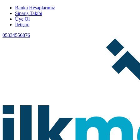
Banka Hesaplarımız
Sipariş Takibi
Üye Ol
İletişim
05334556876