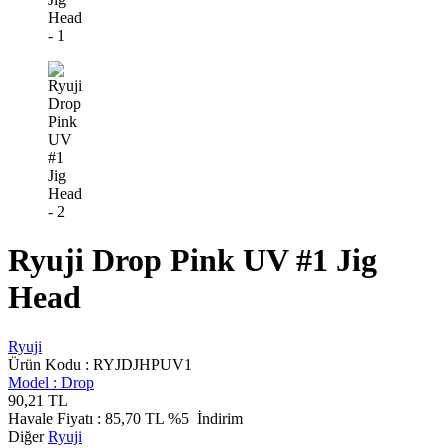
Ryuji Drop Pink UV #1 Jig
Head
Ryuji
Ürün Kodu :
RYJDJHPUV1
Model :
Drop
90,21
TL
Havale Fiyatı :
85,70
TL
%5
İndirim
Diğer
Ryuji