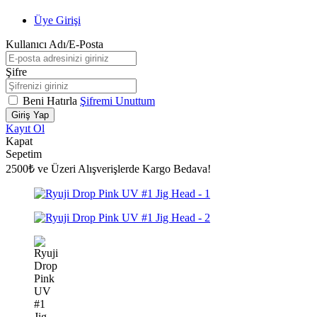
Üye Girişi
Kullanıcı Adı/E-Posta
Şifre
Beni Hatırla
Şifremi Unuttum
Giriş Yap
Kayıt Ol
Kapat
Sepetim
2500₺ ve Üzeri Alışverişlerde Kargo Bedava!