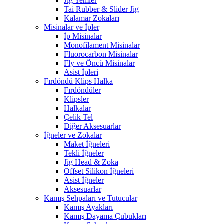
Jig Yemler
Tai Rubber & Slider Jig
Kalamar Zokaları
Misinalar ve İpler
İp Misinalar
Monofilament Misinalar
Fluorocarbon Misinalar
Fly ve Öncü Misinalar
Asist İpleri
Fırdöndü Klips Halka
Fırdöndüler
Klipsler
Halkalar
Çelik Tel
Diğer Aksesuarlar
İğneler ve Zokalar
Maket İğneleri
Tekli İğneler
Jig Head & Zoka
Offset Silikon İğneleri
Asist İğneler
Aksesuarlar
Kamış Sehpaları ve Tutucular
Kamış Ayakları
Kamış Dayama Çubukları