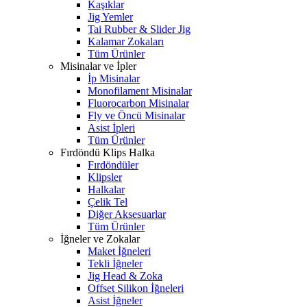
Kaşıklar
Jig Yemler
Tai Rubber & Slider Jig
Kalamar Zokaları
Tüm Ürünler
Misinalar ve İpler
İp Misinalar
Monofilament Misinalar
Fluorocarbon Misinalar
Fly ve Öncü Misinalar
Asist İpleri
Tüm Ürünler
Fırdöndü Klips Halka
Fırdöndüler
Klipsler
Halkalar
Çelik Tel
Diğer Aksesuarlar
Tüm Ürünler
İğneler ve Zokalar
Maket İğneleri
Tekli İğneler
Jig Head & Zoka
Offset Silikon İğneleri
Asist İğneler