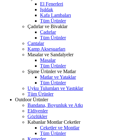
El Fenerleri
Işıldak
Kafa Lambaları
Tüm Ürünler
Çadırlar ve Bivaklar
Çadırlar
Tüm Ürünler
Çantalar
Kamp Aksesuarları
Masalar ve Sandalyeler
Masalar
Tüm Ürünler
Şişme Ürünler ve Matlar
Matlar ve Yataklar
Tüm Ürünler
Uyku Tulumları ve Yastıklar
Tüm Ürünler
Outdoor Ürünler
Bandana, Boyunluk ve Atkı
Eldivenler
Gözlükler
Kabanlar Montlar Ceketler
Ceketler ve Montlar
Tüm Ürünler
Kemerler