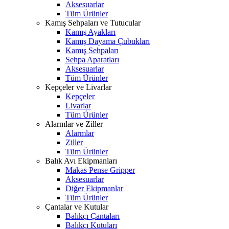
Aksesuarlar
Tüm Ürünler
Kamış Sehpaları ve Tutucular
Kamış Ayakları
Kamış Dayama Çubukları
Kamış Sehpaları
Sehpa Aparatları
Aksesuarlar
Tüm Ürünler
Kepçeler ve Livarlar
Kepçeler
Livarlar
Tüm Ürünler
Alarmlar ve Ziller
Alarmlar
Ziller
Tüm Ürünler
Balık Avı Ekipmanları
Makas Pense Gripper
Aksesuarlar
Diğer Ekipmanlar
Tüm Ürünler
Çantalar ve Kutular
Balıkçı Çantaları
Balıkçı Kutuları