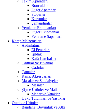
Takım Aparatları
Boncuklar
Diğer Aparatlar
Stoperler
Kurşunlar
Şamandıralar
Yemleme Ekipmanları
Diğer Ekipmanlar
Yemleme Sapanları
Kamp Malzemeleri
Aydınlatma
El Fenerleri
Işıldak
Kafa Lambaları
Çadırlar ve Bivaklar
Çadırlar
Çantalar
Kamp Aksesuarları
Masalar ve Sandalyeler
Masalar
Şişme Ürünler ve Matlar
Matlar ve Yataklar
Uyku Tulumları ve Yastıklar
Outdoor Ürünler
Bandana, Boyunluk ve Atkı