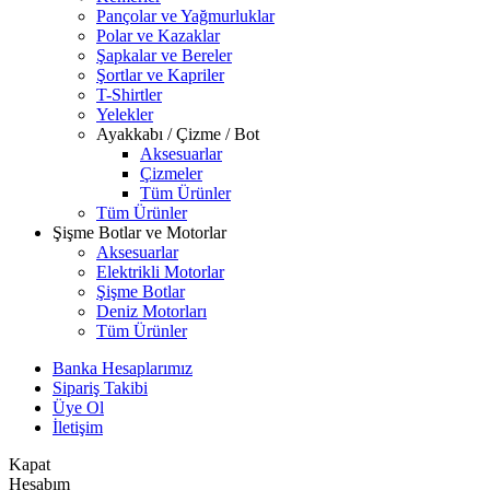
Pançolar ve Yağmurluklar
Polar ve Kazaklar
Şapkalar ve Bereler
Şortlar ve Kapriler
T-Shirtler
Yelekler
Ayakkabı / Çizme / Bot
Aksesuarlar
Çizmeler
Tüm Ürünler
Tüm Ürünler
Şişme Botlar ve Motorlar
Aksesuarlar
Elektrikli Motorlar
Şişme Botlar
Deniz Motorları
Tüm Ürünler
Banka Hesaplarımız
Sipariş Takibi
Üye Ol
İletişim
Kapat
Hesabım