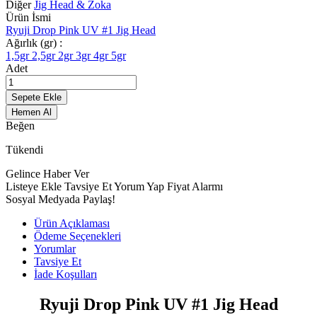
Diğer
Jig Head & Zoka
Ürün İsmi
Ryuji Drop Pink UV #1 Jig Head
Ağırlık (gr) :
1,5gr
2,5gr
2gr
3gr
4gr
5gr
Adet
Sepete Ekle
Hemen Al
Beğen
Tükendi
Gelince Haber Ver
Listeye Ekle
Tavsiye Et
Yorum Yap
Fiyat Alarmı
Sosyal Medyada Paylaş!
Ürün Açıklaması
Ödeme Seçenekleri
Yorumlar
Tavsiye Et
İade Koşulları
Ryuji Drop Pink UV #1 Jig Head