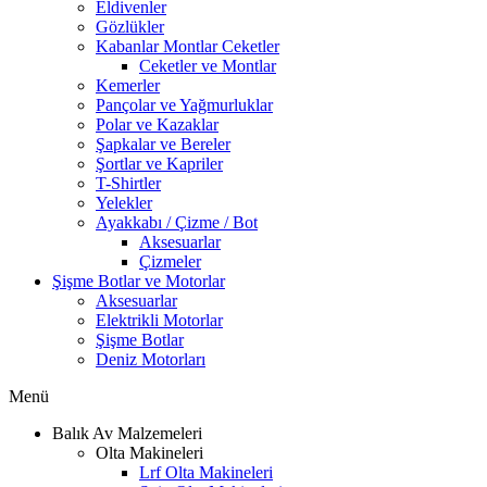
Eldivenler
Gözlükler
Kabanlar Montlar Ceketler
Ceketler ve Montlar
Kemerler
Pançolar ve Yağmurluklar
Polar ve Kazaklar
Şapkalar ve Bereler
Şortlar ve Kapriler
T-Shirtler
Yelekler
Ayakkabı / Çizme / Bot
Aksesuarlar
Çizmeler
Şişme Botlar ve Motorlar
Aksesuarlar
Elektrikli Motorlar
Şişme Botlar
Deniz Motorları
Menü
Balık Av Malzemeleri
Olta Makineleri
Lrf Olta Makineleri