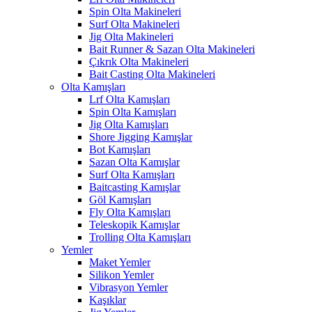
Spin Olta Makineleri
Surf Olta Makineleri
Jig Olta Makineleri
Bait Runner & Sazan Olta Makineleri
Çıkrık Olta Makineleri
Bait Casting Olta Makineleri
Olta Kamışları
Lrf Olta Kamışları
Spin Olta Kamışları
Jig Olta Kamışları
Shore Jigging Kamışlar
Bot Kamışları
Sazan Olta Kamışlar
Surf Olta Kamışları
Baitcasting Kamışlar
Göl Kamışları
Fly Olta Kamışları
Teleskopik Kamışlar
Trolling Olta Kamışları
Yemler
Maket Yemler
Silikon Yemler
Vibrasyon Yemler
Kaşıklar