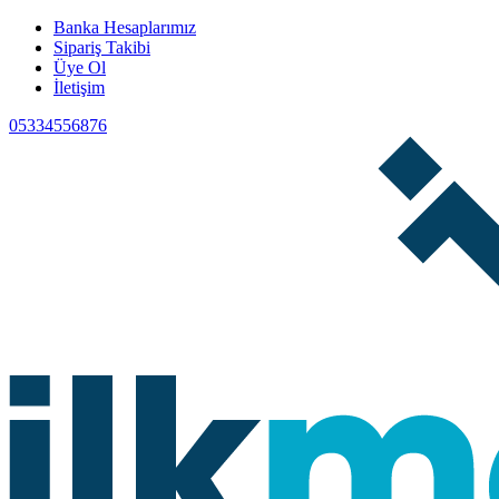
Banka Hesaplarımız
Sipariş Takibi
Üye Ol
İletişim
05334556876