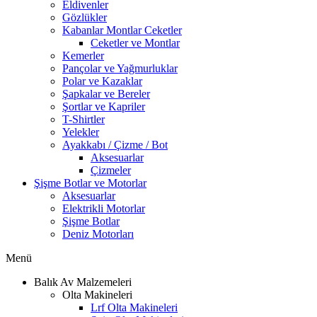
Eldivenler
Gözlükler
Kabanlar Montlar Ceketler
Ceketler ve Montlar
Kemerler
Pançolar ve Yağmurluklar
Polar ve Kazaklar
Şapkalar ve Bereler
Şortlar ve Kapriler
T-Shirtler
Yelekler
Ayakkabı / Çizme / Bot
Aksesuarlar
Çizmeler
Şişme Botlar ve Motorlar
Aksesuarlar
Elektrikli Motorlar
Şişme Botlar
Deniz Motorları
Menü
Balık Av Malzemeleri
Olta Makineleri
Lrf Olta Makineleri