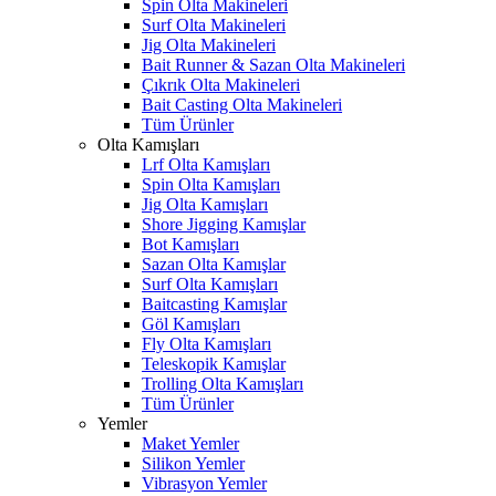
Spin Olta Makineleri
Surf Olta Makineleri
Jig Olta Makineleri
Bait Runner & Sazan Olta Makineleri
Çıkrık Olta Makineleri
Bait Casting Olta Makineleri
Tüm Ürünler
Olta Kamışları
Lrf Olta Kamışları
Spin Olta Kamışları
Jig Olta Kamışları
Shore Jigging Kamışlar
Bot Kamışları
Sazan Olta Kamışlar
Surf Olta Kamışları
Baitcasting Kamışlar
Göl Kamışları
Fly Olta Kamışları
Teleskopik Kamışlar
Trolling Olta Kamışları
Tüm Ürünler
Yemler
Maket Yemler
Silikon Yemler
Vibrasyon Yemler