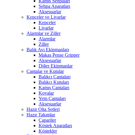
Kamış Sehpaları
Sehpa Aparatları
Aksesuarlar
Kepçeler ve Livarlar
Kepçeler
Livarlar
Alarmlar ve Ziller
Alarmlar
Ziller
Balık Avı Ekipmanları
Makas Pense Gripper
Aksesuarlar
Diğer Ekipmanlar
Çantalar ve Kutular
Balıkçı Çantaları
Balıkçı Kutuları
Kamış Çantaları
Kovalar
Yem Çantaları
Aksesuarlar
Hazır Olta Setleri
Hazır Takımlar
Çapariler
Köstek Aparatları
Köstekler