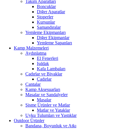
Takım Aparatları
Boncuklar
Diğer Aparatlar
Stoperler
Kurşunlar
Şamandıralar
Yemleme Ekipmanları
Diğer Ekipmanlar
Yemleme Sapanları
Kamp Malzemeleri
Aydınlatma
El Fenerleri
Işıldak
Kafa Lambaları
Çadırlar ve Bivaklar
Çadırlar
Çantalar
Kamp Aksesuarları
Masalar ve Sandalyeler
Masalar
Şişme Ürünler ve Matlar
Matlar ve Yataklar
Uyku Tulumları ve Yastıklar
Outdoor Ürünler
Bandana, Boyunluk ve Atkı