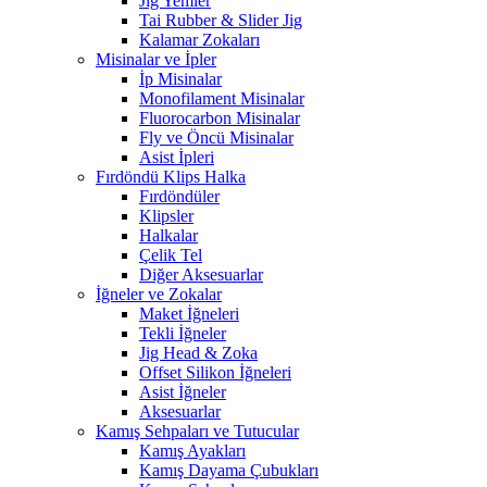
Jig Yemler
Tai Rubber & Slider Jig
Kalamar Zokaları
Misinalar ve İpler
İp Misinalar
Monofilament Misinalar
Fluorocarbon Misinalar
Fly ve Öncü Misinalar
Asist İpleri
Fırdöndü Klips Halka
Fırdöndüler
Klipsler
Halkalar
Çelik Tel
Diğer Aksesuarlar
İğneler ve Zokalar
Maket İğneleri
Tekli İğneler
Jig Head & Zoka
Offset Silikon İğneleri
Asist İğneler
Aksesuarlar
Kamış Sehpaları ve Tutucular
Kamış Ayakları
Kamış Dayama Çubukları