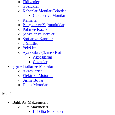
Eldivenler
Gözlükler
Kabanlar Montlar Ceketler
Ceketler ve Montlar
Kemerler
Pançolar ve Yağmurluklar
Polar ve Kazaklar
Şapkalar ve Bereler
Şortlar ve Kapriler
T-Shirtler
Yelekler
Ayakkabı / Çizme / Bot
Aksesuarlar
Çizmeler
Şişme Botlar ve Motorlar
Aksesuarlar
Elektrikli Motorlar
Şişme Botlar
Deniz Motorları
Menü
Balık Av Malzemeleri
Olta Makineleri
Lrf Olta Makineleri