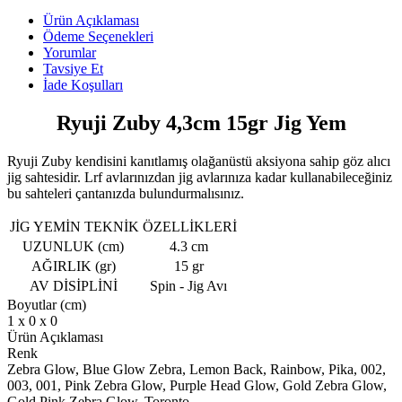
Ürün Açıklaması
Ödeme Seçenekleri
Yorumlar
Tavsiye Et
İade Koşulları
Ryuji Zuby 4,3cm 15gr Jig Yem
Ryuji Zuby kendisini kanıtlamış olağanüstü aksiyona sahip göz alıcı
jig sahtesidir. Lrf avlarınızdan jig avlarınıza kadar kullanabileceğiniz
bu sahteleri çantanızda bulundurmalısınız.
JİG YEMİN TEKNİK ÖZELLİKLERİ
UZUNLUK (cm)
4.3 cm
AĞIRLIK (gr)
15 gr
AV DİSİPLİNİ
Spin - Jig Avı
Boyutlar (cm)
1 x 0 x 0
Ürün Açıklaması
Renk
Zebra Glow, Blue Glow Zebra, Lemon Back, Rainbow, Pika, 002,
003, 001, Pink Zebra Glow, Purple Head Glow, Gold Zebra Glow,
Gold Pink Zebra Glow, Toronto