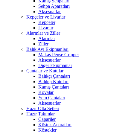
Kamış Sehpaları
Sehpa Aparatları
Aksesuarlar
Kepçeler ve Livarlar
Kepçeler
Livarlar
Alarmlar ve Ziller
Alarmlar
Ziller
Balık Avı Ekipmanları
Makas Pense Gripper
Aksesuarlar
Diğer Ekipmanlar
Çantalar ve Kutular
Balıkçı Çantaları
Balıkçı Kutuları
Kamış Çantaları
Kovalar
Yem Çantaları
Aksesuarlar
Hazır Olta Setleri
Hazır Takımlar
Çapariler
Köstek Aparatları
Köstekler