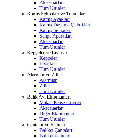
Aksesuarlar
Tüm Ürünler
Kamış Sehpaları ve Tutucular
Kamış Ayakları
Kamış Dayama Çubukları
Kamış Sehpaları
Sehpa Aparatları
Aksesuarlar
Tüm Ürünler
Kepçeler ve Livarlar
Kepçeler
Livarlar
Tüm Ürünler
Alarmlar ve Ziller
Alarmlar
Ziller
Tüm Ürünler
Balık Avı Ekipmanları
Makas Pense Gripper
Aksesuarlar
Diğer Ekipmanlar
Tüm Ürünler
Çantalar ve Kutular
Balıkçı Çantaları
Balıkçı Kutuları