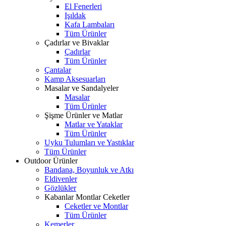
El Fenerleri
Işıldak
Kafa Lambaları
Tüm Ürünler
Çadırlar ve Bivaklar
Çadırlar
Tüm Ürünler
Çantalar
Kamp Aksesuarları
Masalar ve Sandalyeler
Masalar
Tüm Ürünler
Şişme Ürünler ve Matlar
Matlar ve Yataklar
Tüm Ürünler
Uyku Tulumları ve Yastıklar
Tüm Ürünler
Outdoor Ürünler
Bandana, Boyunluk ve Atkı
Eldivenler
Gözlükler
Kabanlar Montlar Ceketler
Ceketler ve Montlar
Tüm Ürünler
Kemerler