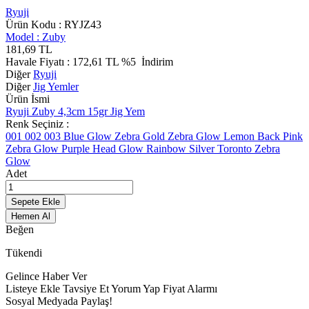
Ryuji
Ürün Kodu :
RYJZ43
Model :
Zuby
181,69
TL
Havale Fiyatı :
172,61
TL
%5
İndirim
Diğer
Ryuji
Diğer
Jig Yemler
Ürün İsmi
Ryuji Zuby 4,3cm 15gr Jig Yem
Renk Seçiniz :
001
002
003
Blue Glow Zebra
Gold Zebra Glow
Lemon Back
Pink
Zebra Glow
Purple Head Glow
Rainbow
Silver
Toronto
Zebra
Glow
Adet
Sepete Ekle
Hemen Al
Beğen
Tükendi
Gelince Haber Ver
Listeye Ekle
Tavsiye Et
Yorum Yap
Fiyat Alarmı
Sosyal Medyada Paylaş!