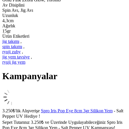
Av Disiplini
Spin Avı, Jig Avı
Uzunluk
4,3cm
Ağırlık
15gr
Ürün Etiketleri
jig takımı
,
spin takımı
,
ryuji zuby
,
jig yem tavsiye
,
ryuji jig yem
Kampanyalar
3.250₺'lik Alışverişe
Spro Iris Pop Eye 8cm 3gr Silikon Yem
- Salt
Pepper UV Hediye !
Sepet Tutarınız 3.250₺ ve Üzerinde Uygulayabileceğiniz Spro Iris
Pop Eye 8cm 3gr Silikon Yem - Salt Pepper UV Kampanyası!