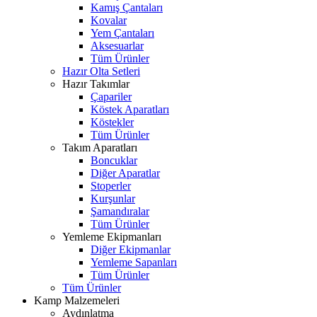
Kamış Çantaları
Kovalar
Yem Çantaları
Aksesuarlar
Tüm Ürünler
Hazır Olta Setleri
Hazır Takımlar
Çapariler
Köstek Aparatları
Köstekler
Tüm Ürünler
Takım Aparatları
Boncuklar
Diğer Aparatlar
Stoperler
Kurşunlar
Şamandıralar
Tüm Ürünler
Yemleme Ekipmanları
Diğer Ekipmanlar
Yemleme Sapanları
Tüm Ürünler
Tüm Ürünler
Kamp Malzemeleri
Aydınlatma