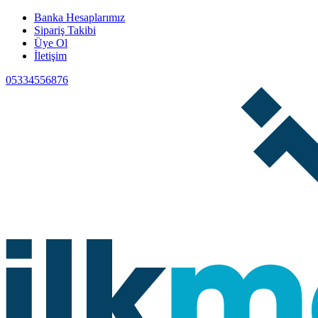
Banka Hesaplarımız
Sipariş Takibi
Üye Ol
İletişim
05334556876