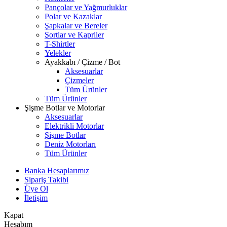
Pançolar ve Yağmurluklar
Polar ve Kazaklar
Şapkalar ve Bereler
Şortlar ve Kapriler
T-Shirtler
Yelekler
Ayakkabı / Çizme / Bot
Aksesuarlar
Çizmeler
Tüm Ürünler
Tüm Ürünler
Şişme Botlar ve Motorlar
Aksesuarlar
Elektrikli Motorlar
Şişme Botlar
Deniz Motorları
Tüm Ürünler
Banka Hesaplarımız
Sipariş Takibi
Üye Ol
İletişim
Kapat
Hesabım