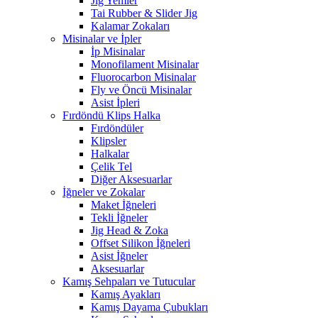
Jig Yemler
Tai Rubber & Slider Jig
Kalamar Zokaları
Misinalar ve İpler
İp Misinalar
Monofilament Misinalar
Fluorocarbon Misinalar
Fly ve Öncü Misinalar
Asist İpleri
Fırdöndü Klips Halka
Fırdöndüler
Klipsler
Halkalar
Çelik Tel
Diğer Aksesuarlar
İğneler ve Zokalar
Maket İğneleri
Tekli İğneler
Jig Head & Zoka
Offset Silikon İğneleri
Asist İğneler
Aksesuarlar
Kamış Sehpaları ve Tutucular
Kamış Ayakları
Kamış Dayama Çubukları