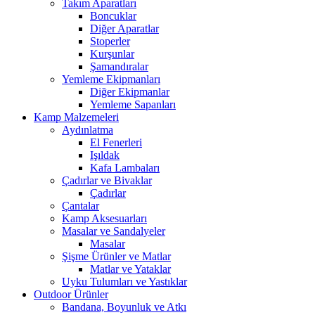
Takım Aparatları
Boncuklar
Diğer Aparatlar
Stoperler
Kurşunlar
Şamandıralar
Yemleme Ekipmanları
Diğer Ekipmanlar
Yemleme Sapanları
Kamp Malzemeleri
Aydınlatma
El Fenerleri
Işıldak
Kafa Lambaları
Çadırlar ve Bivaklar
Çadırlar
Çantalar
Kamp Aksesuarları
Masalar ve Sandalyeler
Masalar
Şişme Ürünler ve Matlar
Matlar ve Yataklar
Uyku Tulumları ve Yastıklar
Outdoor Ürünler
Bandana, Boyunluk ve Atkı