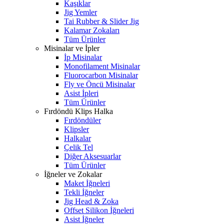
Kaşıklar
Jig Yemler
Tai Rubber & Slider Jig
Kalamar Zokaları
Tüm Ürünler
Misinalar ve İpler
İp Misinalar
Monofilament Misinalar
Fluorocarbon Misinalar
Fly ve Öncü Misinalar
Asist İpleri
Tüm Ürünler
Fırdöndü Klips Halka
Fırdöndüler
Klipsler
Halkalar
Çelik Tel
Diğer Aksesuarlar
Tüm Ürünler
İğneler ve Zokalar
Maket İğneleri
Tekli İğneler
Jig Head & Zoka
Offset Silikon İğneleri
Asist İğneler