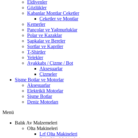
Eldivenler
Gözlükler
Kabanlar Montlar Ceketler
Ceketler ve Montlar
Kemerler
Pançolar ve Yağmurluklar
Polar ve Kazaklar
Şapkalar ve Bereler
Şortlar ve Kapriler
T-Shirtler
Yelekler
Ayakkabı / Çizme / Bot
Aksesuarlar
Çizmeler
Şişme Botlar ve Motorlar
Aksesuarlar
Elektrikli Motorlar
Şişme Botlar
Deniz Motorları
Menü
Balık Av Malzemeleri
Olta Makineleri
Lrf Olta Makineleri