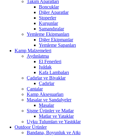
Takım Aparatları
Boncuklar
Diğer Aparatlar
Stoperler
Kurşunlar
Şamandıralar
Yemleme Ekipmanları
Diğer Ekipmanlar
Yemleme Sapanları
Kamp Malzemeleri
Aydınlatma
El Fenerleri
Işıldak
Kafa Lambaları
Çadırlar ve Bivaklar
Çadırlar
Çantalar
Kamp Aksesuarları
Masalar ve Sandalyeler
Masalar
Şişme Ürünler ve Matlar
Matlar ve Yataklar
Uyku Tulumları ve Yastıklar
Outdoor Ürünler
Bandana, Boyunluk ve Atkı