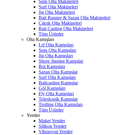
Spin Olta Makineleri
Surf Olta Makineleri
Jig Olta Makineleri
Bait Runner & Sazan Olta Makineleri
Çıkrık Olta Makineleri
Bait Casting Olta Makineleri
Tüm Ürünler
Olta Kamışları
Lrf Olta Kamışları
Spin Olta Kamışları
Jig Olta Kamışları
Shore Jigging Kamışlar
Bot Kamışları
Sazan Olta Kamışlar
Surf Olta Kamışları
Baitcasting Kamışlar
Göl Kamışları
Fly Olta Kamışları
Teleskopik Kamışlar
Trolling Olta Kamışları
Tüm Ürünler
Yemler
Maket Yemler
Silikon Yemler
Vibrasyon Yemler