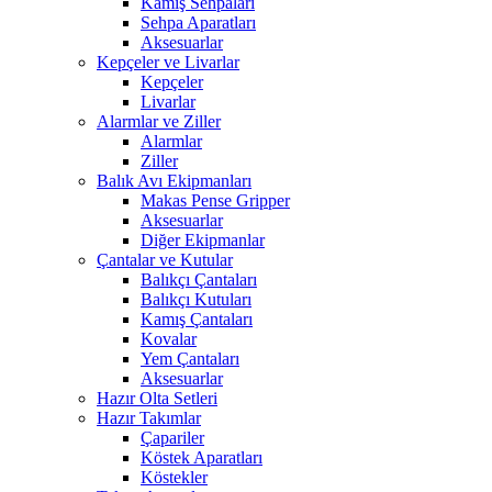
Kamış Sehpaları
Sehpa Aparatları
Aksesuarlar
Kepçeler ve Livarlar
Kepçeler
Livarlar
Alarmlar ve Ziller
Alarmlar
Ziller
Balık Avı Ekipmanları
Makas Pense Gripper
Aksesuarlar
Diğer Ekipmanlar
Çantalar ve Kutular
Balıkçı Çantaları
Balıkçı Kutuları
Kamış Çantaları
Kovalar
Yem Çantaları
Aksesuarlar
Hazır Olta Setleri
Hazır Takımlar
Çapariler
Köstek Aparatları
Köstekler