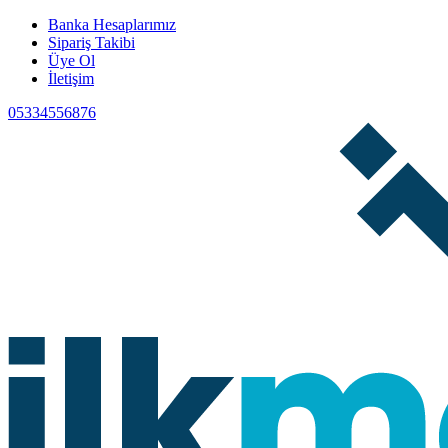
Banka Hesaplarımız
Sipariş Takibi
Üye Ol
İletişim
05334556876