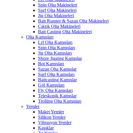
Spin Olta Makineleri
Surf Olta Makineleri
Jig Olta Makineleri
Bait Runner & Sazan Olta Makineleri
Çıkrık Olta Makineleri
Bait Casting Olta Makineleri
Olta Kamışları
Lrf Olta Kamışları
Spin Olta Kamışları
Jig Olta Kamışları
Shore Jigging Kamışlar
Bot Kamışları
Sazan Olta Kamışlar
Surf Olta Kamışları
Baitcasting Kamışlar
Göl Kamışları
Fly Olta Kamışları
Teleskopik Kamışlar
Trolling Olta Kamışları
Yemler
Maket Yemler
Silikon Yemler
Vibrasyon Yemler
Kaşıklar