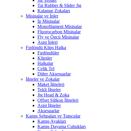
Jig Yemler
Tai Rubber & Slider Jig
Kalamar Zokaları
Misinalar ve İpler
İp Misinalar
Monofilament Misinalar
Fluorocarbon Misinalar
Fly ve Öncü Misinalar
Asist İpleri
Fırdöndü Klips Halka
Fırdöndüler
Klipsler
Halkalar
Çelik Tel
Diğer Aksesuarlar
İğneler ve Zokalar
Maket İğneleri
Tekli İğneler
Jig Head & Zoka
Offset Silikon İğneleri
Asist İğneler
Aksesuarlar
Kamış Sehpaları ve Tutucular
Kamış Ayakları
Kamış Dayama Çubukları