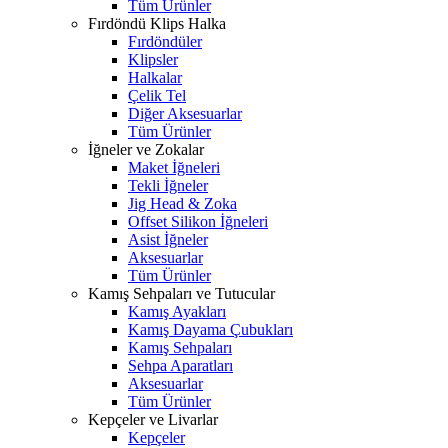
Tüm Ürünler
Fırdöndü Klips Halka
Fırdöndüler
Klipsler
Halkalar
Çelik Tel
Diğer Aksesuarlar
Tüm Ürünler
İğneler ve Zokalar
Maket İğneleri
Tekli İğneler
Jig Head & Zoka
Offset Silikon İğneleri
Asist İğneler
Aksesuarlar
Tüm Ürünler
Kamış Sehpaları ve Tutucular
Kamış Ayakları
Kamış Dayama Çubukları
Kamış Sehpaları
Sehpa Aparatları
Aksesuarlar
Tüm Ürünler
Kepçeler ve Livarlar
Kepçeler