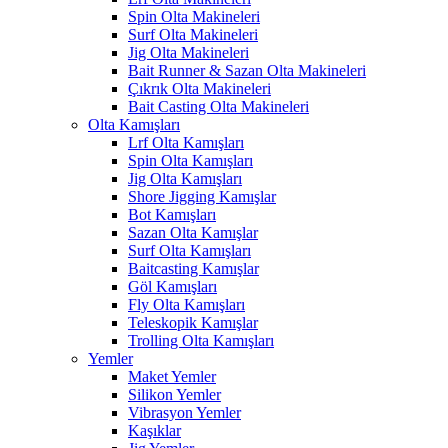
Spin Olta Makineleri
Surf Olta Makineleri
Jig Olta Makineleri
Bait Runner & Sazan Olta Makineleri
Çıkrık Olta Makineleri
Bait Casting Olta Makineleri
Olta Kamışları
Lrf Olta Kamışları
Spin Olta Kamışları
Jig Olta Kamışları
Shore Jigging Kamışlar
Bot Kamışları
Sazan Olta Kamışlar
Surf Olta Kamışları
Baitcasting Kamışlar
Göl Kamışları
Fly Olta Kamışları
Teleskopik Kamışlar
Trolling Olta Kamışları
Yemler
Maket Yemler
Silikon Yemler
Vibrasyon Yemler
Kaşıklar