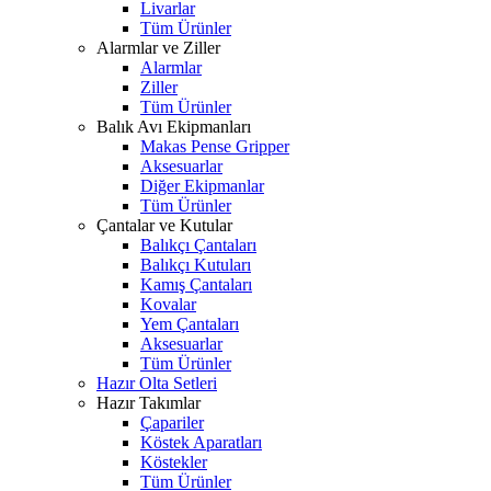
Livarlar
Tüm Ürünler
Alarmlar ve Ziller
Alarmlar
Ziller
Tüm Ürünler
Balık Avı Ekipmanları
Makas Pense Gripper
Aksesuarlar
Diğer Ekipmanlar
Tüm Ürünler
Çantalar ve Kutular
Balıkçı Çantaları
Balıkçı Kutuları
Kamış Çantaları
Kovalar
Yem Çantaları
Aksesuarlar
Tüm Ürünler
Hazır Olta Setleri
Hazır Takımlar
Çapariler
Köstek Aparatları
Köstekler
Tüm Ürünler