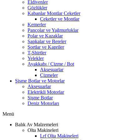
Eldivenler
Gözlükler
Kabanlar Montlar Ceketler
Ceketler ve Montlar
Kemerler
Pançolar ve Yağmurluklar
Polar ve Kazaklar
Şapkalar ve Bereler
Şortlar ve Kapriler
T-Shirtler
Yelekler
Ayakkabı / Çizme / Bot
Aksesuarlar
Çizmeler
Şişme Botlar ve Motorlar
Aksesuarlar
Elektrikli Motorlar
Şişme Botlar
Deniz Motorları
Menü
Balık Av Malzemeleri
Olta Makineleri
Lrf Olta Makineleri