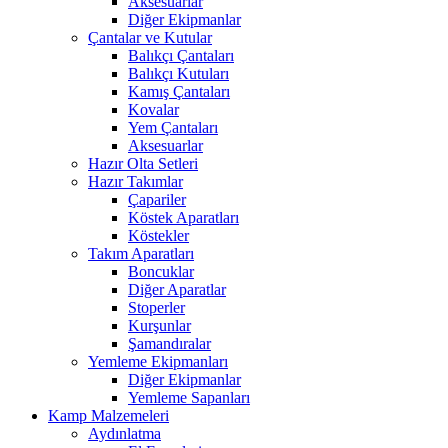
Aksesuarlar
Diğer Ekipmanlar
Çantalar ve Kutular
Balıkçı Çantaları
Balıkçı Kutuları
Kamış Çantaları
Kovalar
Yem Çantaları
Aksesuarlar
Hazır Olta Setleri
Hazır Takımlar
Çapariler
Köstek Aparatları
Köstekler
Takım Aparatları
Boncuklar
Diğer Aparatlar
Stoperler
Kurşunlar
Şamandıralar
Yemleme Ekipmanları
Diğer Ekipmanlar
Yemleme Sapanları
Kamp Malzemeleri
Aydınlatma