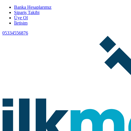
Banka Hesaplarımız
Sipariş Takibi
Üye Ol
İletişim
05334556876