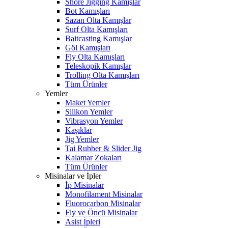
Shore Jigging Kamışlar
Bot Kamışları
Sazan Olta Kamışlar
Surf Olta Kamışları
Baitcasting Kamışlar
Göl Kamışları
Fly Olta Kamışları
Teleskopik Kamışlar
Trolling Olta Kamışları
Tüm Ürünler
Yemler
Maket Yemler
Silikon Yemler
Vibrasyon Yemler
Kaşıklar
Jig Yemler
Tai Rubber & Slider Jig
Kalamar Zokaları
Tüm Ürünler
Misinalar ve İpler
İp Misinalar
Monofilament Misinalar
Fluorocarbon Misinalar
Fly ve Öncü Misinalar
Asist İpleri