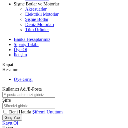
Şişme Botlar ve Motorlar
Aksesuarlar
Elektrikli Motorlar
Şişme Botlar
Deniz Motorları
Tüm Ürünler
Banka Hesaplarımız
Sipariş Takibi
Üye Ol
İletişim
Kapat
Hesabım
Üye Girişi
Kullanıcı Adı/E-Posta
Şifre
Beni Hatırla
Şifremi Unuttum
Giriş Yap
Kayıt Ol