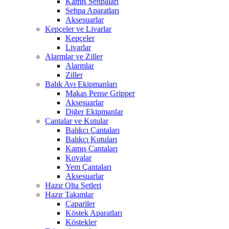
Kamış Sehpaları
Sehpa Aparatları
Aksesuarlar
Kepçeler ve Livarlar
Kepçeler
Livarlar
Alarmlar ve Ziller
Alarmlar
Ziller
Balık Avı Ekipmanları
Makas Pense Gripper
Aksesuarlar
Diğer Ekipmanlar
Çantalar ve Kutular
Balıkçı Çantaları
Balıkçı Kutuları
Kamış Çantaları
Kovalar
Yem Çantaları
Aksesuarlar
Hazır Olta Setleri
Hazır Takımlar
Çapariler
Köstek Aparatları
Köstekler