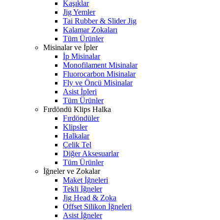
Kaşıklar
Jig Yemler
Tai Rubber & Slider Jig
Kalamar Zokaları
Tüm Ürünler
Misinalar ve İpler
İp Misinalar
Monofilament Misinalar
Fluorocarbon Misinalar
Fly ve Öncü Misinalar
Asist İpleri
Tüm Ürünler
Fırdöndü Klips Halka
Fırdöndüler
Klipsler
Halkalar
Çelik Tel
Diğer Aksesuarlar
Tüm Ürünler
İğneler ve Zokalar
Maket İğneleri
Tekli İğneler
Jig Head & Zoka
Offset Silikon İğneleri
Asist İğneler