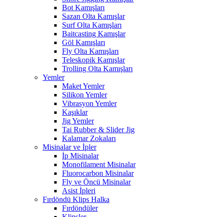
Bot Kamışları
Sazan Olta Kamışlar
Surf Olta Kamışları
Baitcasting Kamışlar
Göl Kamışları
Fly Olta Kamışları
Teleskopik Kamışlar
Trolling Olta Kamışları
Yemler
Maket Yemler
Silikon Yemler
Vibrasyon Yemler
Kaşıklar
Jig Yemler
Tai Rubber & Slider Jig
Kalamar Zokaları
Misinalar ve İpler
İp Misinalar
Monofilament Misinalar
Fluorocarbon Misinalar
Fly ve Öncü Misinalar
Asist İpleri
Fırdöndü Klips Halka
Fırdöndüler
Klipsler