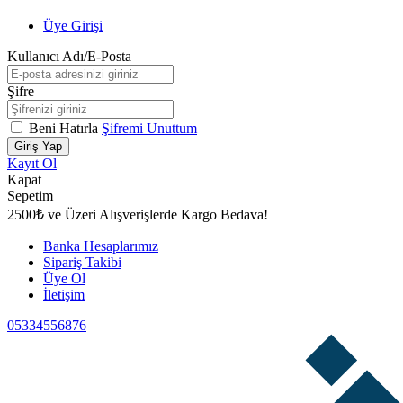
Üye Girişi
Kullanıcı Adı/E-Posta
Şifre
Beni Hatırla
Şifremi Unuttum
Giriş Yap
Kayıt Ol
Kapat
Sepetim
2500₺ ve Üzeri Alışverişlerde Kargo Bedava!
Banka Hesaplarımız
Sipariş Takibi
Üye Ol
İletişim
05334556876