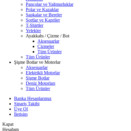
Pançolar ve Yağmurluklar
Polar ve Kazaklar
Şapkalar ve Bereler
Şortlar ve Kapriler
T-Shirtler
Yelekler
Ayakkabı / Çizme / Bot
Aksesuarlar
Çizmeler
Tüm Ürünler
Tüm Ürünler
Şişme Botlar ve Motorlar
Aksesuarlar
Elektrikli Motorlar
Şişme Botlar
Deniz Motorları
Tüm Ürünler
Banka Hesaplarımız
Sipariş Takibi
Üye Ol
İletişim
Kapat
Hesabım