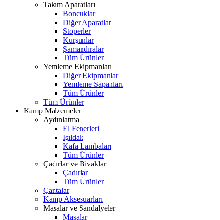
Takım Aparatları
Boncuklar
Diğer Aparatlar
Stoperler
Kurşunlar
Şamandıralar
Tüm Ürünler
Yemleme Ekipmanları
Diğer Ekipmanlar
Yemleme Sapanları
Tüm Ürünler
Tüm Ürünler
Kamp Malzemeleri
Aydınlatma
El Fenerleri
Işıldak
Kafa Lambaları
Tüm Ürünler
Çadırlar ve Bivaklar
Çadırlar
Tüm Ürünler
Çantalar
Kamp Aksesuarları
Masalar ve Sandalyeler
Masalar