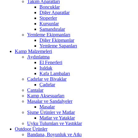
Takım Aparatları
Boncuklar
Diğer Aparatlar
Stoperler
Kurşunlar
Şamandıralar
Yemleme Ekipmanları
Diğer Ekipmanlar
Yemleme Sapanları
Kamp Malzemeleri
Aydınlatma
El Fenerleri
Işıldak
Kafa Lambaları
Çadırlar ve Bivaklar
Çadırlar
Çantalar
Kamp Aksesuarları
Masalar ve Sandalyeler
Masalar
Şişme Ürünler ve Matlar
Matlar ve Yataklar
Uyku Tulumları ve Yastıklar
Outdoor Ürünler
Bandana, Boyunluk ve Atkı