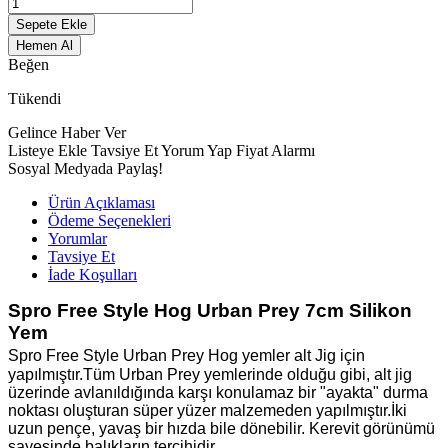
Sepete Ekle
Hemen Al
Beğen
Tükendi
Gelince Haber Ver
Listeye Ekle
Tavsiye Et
Yorum Yap
Fiyat Alarmı
Sosyal Medyada Paylaş!
Ürün Açıklaması
Ödeme Seçenekleri
Yorumlar
Tavsiye Et
İade Koşulları
Spro Free Style Hog Urban Prey 7cm Silikon
Yem
Spro Free Style Urban Prey Hog yemler alt Jig için
yapılmıştır.Tüm Urban Prey yemlerinde olduğu gibi, alt jig
üzerinde avlanıldığında karşı konulamaz bir "ayakta" durma
noktası oluşturan süper yüzer malzemeden yapılmıştır.İki
uzun pençe, yavaş bir hızda bile dönebilir. Kerevit görünümü
sayesinde balıkların tercihidir.