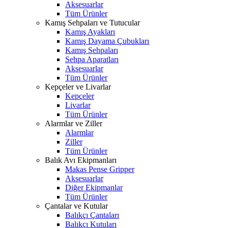
Aksesuarlar
Tüm Ürünler
Kamış Sehpaları ve Tutucular
Kamış Ayakları
Kamış Dayama Çubukları
Kamış Sehpaları
Sehpa Aparatları
Aksesuarlar
Tüm Ürünler
Kepçeler ve Livarlar
Kepçeler
Livarlar
Tüm Ürünler
Alarmlar ve Ziller
Alarmlar
Ziller
Tüm Ürünler
Balık Avı Ekipmanları
Makas Pense Gripper
Aksesuarlar
Diğer Ekipmanlar
Tüm Ürünler
Çantalar ve Kutular
Balıkçı Çantaları
Balıkçı Kutuları