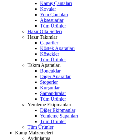
Kamış Çantaları
Kovalar
Yem Çantaları
Aksesuarlar
Tüm Ürünler
Hazır Olta Setleri
Hazır Takımlar
Çapariler
Köstek Aparatları
Köstekler
Tüm Ürünler
Takım Aparatları
Boncuklar
Diğer Aparatlar
Stoperler
Kurşunlar
Şamandıralar
Tüm Ürünler
Yemleme Ekipmanları
Diğer Ekipmanlar
Yemleme Sapanları
Tüm Ürünler
Tüm Ürünler
Kamp Malzemeleri
Aydınlatma