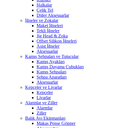
Halkalar
Çelik Tel
Diğer Aksesuarlar
İğneler ve Zokalar
Maket İğneleri
Tekli İğneler
Jig Head & Zoka
Offset Silikon İğneleri
Asist İğneler
Aksesuarlar
Kamış Sehpaları ve Tutucular
Kamış Ayakları
Kamış Dayama Çubukları
Kamış Sehpaları
Sehpa Aparatları
Aksesuarlar
Kepçeler ve Livarlar
Kepçeler
Livarlar
Alarmlar ve Ziller
Alarmlar
Ziller
Balık Avı Ekipmanları
Makas Pense Gripper