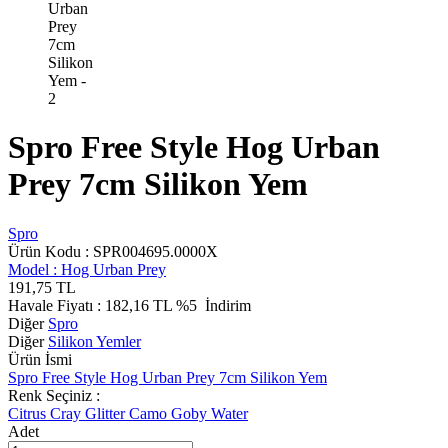
Spro Free Style Hog Urban
Prey 7cm Silikon Yem
Spro
Ürün Kodu :
SPR004695.0000X
Model :
Hog Urban Prey
191,75
TL
Havale Fiyatı :
182,16
TL
%5
İndirim
Diğer
Spro
Diğer
Silikon Yemler
Ürün İsmi
Spro Free Style Hog Urban Prey 7cm Silikon Yem
Renk Seçiniz :
Citrus
Cray
Glitter Camo
Goby
Water
Adet