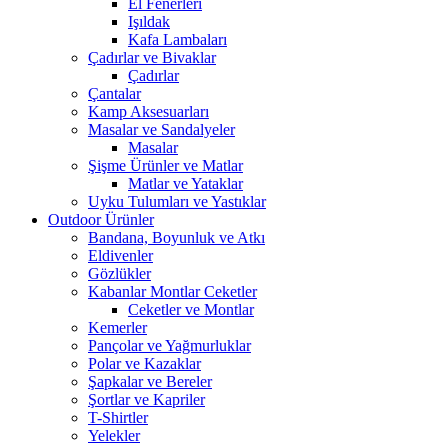
El Fenerleri
Işıldak
Kafa Lambaları
Çadırlar ve Bivaklar
Çadırlar
Çantalar
Kamp Aksesuarları
Masalar ve Sandalyeler
Masalar
Şişme Ürünler ve Matlar
Matlar ve Yataklar
Uyku Tulumları ve Yastıklar
Outdoor Ürünler
Bandana, Boyunluk ve Atkı
Eldivenler
Gözlükler
Kabanlar Montlar Ceketler
Ceketler ve Montlar
Kemerler
Pançolar ve Yağmurluklar
Polar ve Kazaklar
Şapkalar ve Bereler
Şortlar ve Kapriler
T-Shirtler
Yelekler