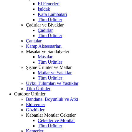
El Fenerleri
Işıldak
Kafa Lambaları
Tüm Ürünler
Çadırlar ve Bivaklar
Çadırlar
Tüm Ürünler
Çantalar
Kamp Aksesuarları
Masalar ve Sandalyeler
Masalar
Tüm Ürünler
Şişme Ürünler ve Matlar
Matlar ve Yataklar
Tüm Ürünler
Uyku Tulumları ve Yastıklar
Tüm Ürünler
Outdoor Ürünler
Bandana, Boyunluk ve Atkı
Eldivenler
Gözlükler
Kabanlar Montlar Ceketler
Ceketler ve Montlar
Tüm Ürünler
Kemerler