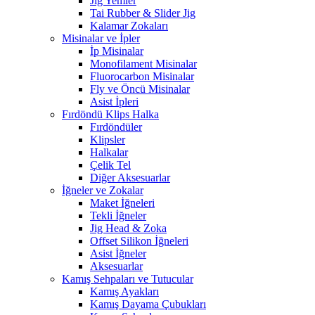
Jig Yemler
Tai Rubber & Slider Jig
Kalamar Zokaları
Misinalar ve İpler
İp Misinalar
Monofilament Misinalar
Fluorocarbon Misinalar
Fly ve Öncü Misinalar
Asist İpleri
Fırdöndü Klips Halka
Fırdöndüler
Klipsler
Halkalar
Çelik Tel
Diğer Aksesuarlar
İğneler ve Zokalar
Maket İğneleri
Tekli İğneler
Jig Head & Zoka
Offset Silikon İğneleri
Asist İğneler
Aksesuarlar
Kamış Sehpaları ve Tutucular
Kamış Ayakları
Kamış Dayama Çubukları