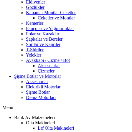
Eldivenler
Gözlükler
Kabanlar Montlar Ceketler
Ceketler ve Montlar
Kemerler
Pançolar ve Yağmurluklar
Polar ve Kazaklar
Şapkalar ve Bereler
Şortlar ve Kapriler
T-Shirtler
Yelekler
Ayakkabı / Çizme / Bot
Aksesuarlar
Çizmeler
Şişme Botlar ve Motorlar
Aksesuarlar
Elektrikli Motorlar
Şişme Botlar
Deniz Motorları
Menü
Balık Av Malzemeleri
Olta Makineleri
Lrf Olta Makineleri