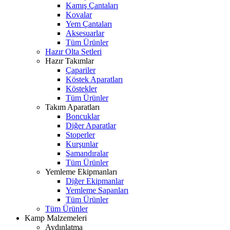
Kamış Çantaları
Kovalar
Yem Çantaları
Aksesuarlar
Tüm Ürünler
Hazır Olta Setleri
Hazır Takımlar
Çapariler
Köstek Aparatları
Köstekler
Tüm Ürünler
Takım Aparatları
Boncuklar
Diğer Aparatlar
Stoperler
Kurşunlar
Şamandıralar
Tüm Ürünler
Yemleme Ekipmanları
Diğer Ekipmanlar
Yemleme Sapanları
Tüm Ürünler
Tüm Ürünler
Kamp Malzemeleri
Aydınlatma