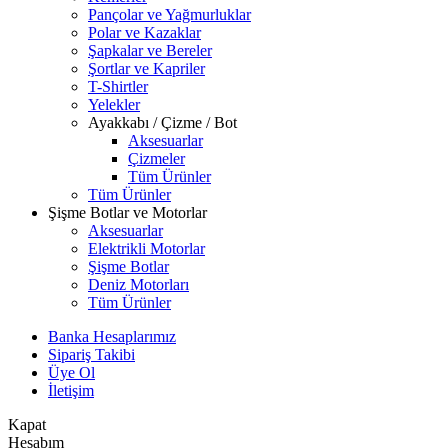
Pançolar ve Yağmurluklar
Polar ve Kazaklar
Şapkalar ve Bereler
Şortlar ve Kapriler
T-Shirtler
Yelekler
Ayakkabı / Çizme / Bot
Aksesuarlar
Çizmeler
Tüm Ürünler
Tüm Ürünler
Şişme Botlar ve Motorlar
Aksesuarlar
Elektrikli Motorlar
Şişme Botlar
Deniz Motorları
Tüm Ürünler
Banka Hesaplarımız
Sipariş Takibi
Üye Ol
İletişim
Kapat
Hesabım