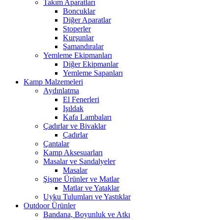
Takım Aparatları
Boncuklar
Diğer Aparatlar
Stoperler
Kurşunlar
Şamandıralar
Yemleme Ekipmanları
Diğer Ekipmanlar
Yemleme Sapanları
Kamp Malzemeleri
Aydınlatma
El Fenerleri
Işıldak
Kafa Lambaları
Çadırlar ve Bivaklar
Çadırlar
Çantalar
Kamp Aksesuarları
Masalar ve Sandalyeler
Masalar
Şişme Ürünler ve Matlar
Matlar ve Yataklar
Uyku Tulumları ve Yastıklar
Outdoor Ürünler
Bandana, Boyunluk ve Atkı