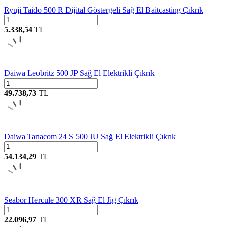
Ryuji Taido 500 R Dijital Göstergeli Sağ El Baitcasting Çıkrık
5.338,54
TL
Daiwa Leobritz 500 JP Sağ El Elektrikli Çıkrık
49.738,73
TL
Daiwa Tanacom 24 S 500 JU Sağ El Elektrikli Çıkrık
54.134,29
TL
Seabor Hercule 300 XR Sağ El Jig Çıkrık
22.096,97
TL