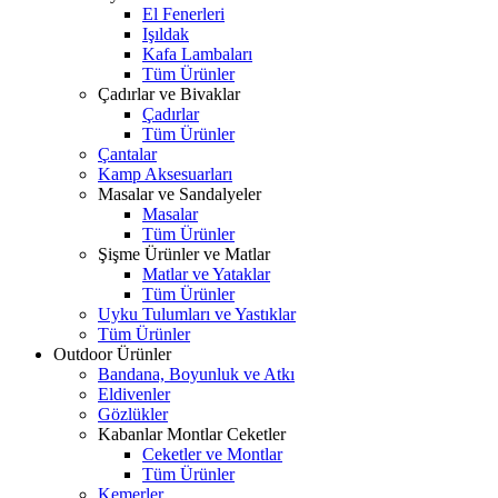
El Fenerleri
Işıldak
Kafa Lambaları
Tüm Ürünler
Çadırlar ve Bivaklar
Çadırlar
Tüm Ürünler
Çantalar
Kamp Aksesuarları
Masalar ve Sandalyeler
Masalar
Tüm Ürünler
Şişme Ürünler ve Matlar
Matlar ve Yataklar
Tüm Ürünler
Uyku Tulumları ve Yastıklar
Tüm Ürünler
Outdoor Ürünler
Bandana, Boyunluk ve Atkı
Eldivenler
Gözlükler
Kabanlar Montlar Ceketler
Ceketler ve Montlar
Tüm Ürünler
Kemerler