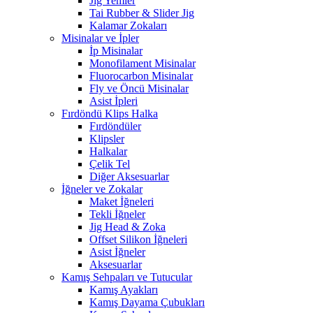
Jig Yemler
Tai Rubber & Slider Jig
Kalamar Zokaları
Misinalar ve İpler
İp Misinalar
Monofilament Misinalar
Fluorocarbon Misinalar
Fly ve Öncü Misinalar
Asist İpleri
Fırdöndü Klips Halka
Fırdöndüler
Klipsler
Halkalar
Çelik Tel
Diğer Aksesuarlar
İğneler ve Zokalar
Maket İğneleri
Tekli İğneler
Jig Head & Zoka
Offset Silikon İğneleri
Asist İğneler
Aksesuarlar
Kamış Sehpaları ve Tutucular
Kamış Ayakları
Kamış Dayama Çubukları