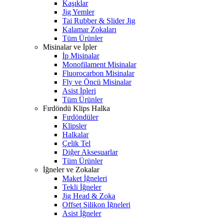
Kaşıklar
Jig Yemler
Tai Rubber & Slider Jig
Kalamar Zokaları
Tüm Ürünler
Misinalar ve İpler
İp Misinalar
Monofilament Misinalar
Fluorocarbon Misinalar
Fly ve Öncü Misinalar
Asist İpleri
Tüm Ürünler
Fırdöndü Klips Halka
Fırdöndüler
Klipsler
Halkalar
Çelik Tel
Diğer Aksesuarlar
Tüm Ürünler
İğneler ve Zokalar
Maket İğneleri
Tekli İğneler
Jig Head & Zoka
Offset Silikon İğneleri
Asist İğneler