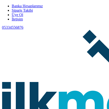
Banka Hesaplarımız
Sipariş Takibi
Üye Ol
İletişim
05334556876