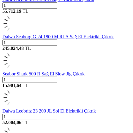
55.712,19
TL
Daiwa Seaborg G 24 1800 M RJ A Sağ El Elektrikli Çıkrık
245.024,48
TL
Seabor Shark 500 R Sağ El Slow Jig Çıkrık
15.901,64
TL
Daiwa Leobritz 23 200 JL Sol El Elektrikli Çıkrık
52.004,06
TL