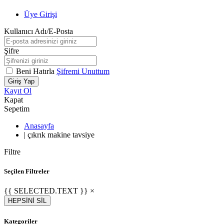
Üye Girişi
Kullanıcı Adı/E-Posta
Şifre
Beni Hatırla
Şifremi Unuttum
Giriş Yap
Kayıt Ol
Kapat
Sepetim
Anasayfa
|
çıkrık makine tavsiye
Filtre
Seçilen Filtreler
{{ SELECTED.TEXT }} ×
HEPSİNİ SİL
Kategoriler