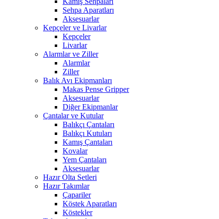
Kamış Sehpaları
Sehpa Aparatları
Aksesuarlar
Kepçeler ve Livarlar
Kepçeler
Livarlar
Alarmlar ve Ziller
Alarmlar
Ziller
Balık Avı Ekipmanları
Makas Pense Gripper
Aksesuarlar
Diğer Ekipmanlar
Çantalar ve Kutular
Balıkçı Çantaları
Balıkçı Kutuları
Kamış Çantaları
Kovalar
Yem Çantaları
Aksesuarlar
Hazır Olta Setleri
Hazır Takımlar
Çapariler
Köstek Aparatları
Köstekler