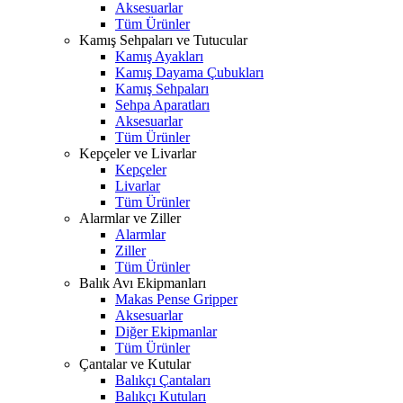
Aksesuarlar
Tüm Ürünler
Kamış Sehpaları ve Tutucular
Kamış Ayakları
Kamış Dayama Çubukları
Kamış Sehpaları
Sehpa Aparatları
Aksesuarlar
Tüm Ürünler
Kepçeler ve Livarlar
Kepçeler
Livarlar
Tüm Ürünler
Alarmlar ve Ziller
Alarmlar
Ziller
Tüm Ürünler
Balık Avı Ekipmanları
Makas Pense Gripper
Aksesuarlar
Diğer Ekipmanlar
Tüm Ürünler
Çantalar ve Kutular
Balıkçı Çantaları
Balıkçı Kutuları