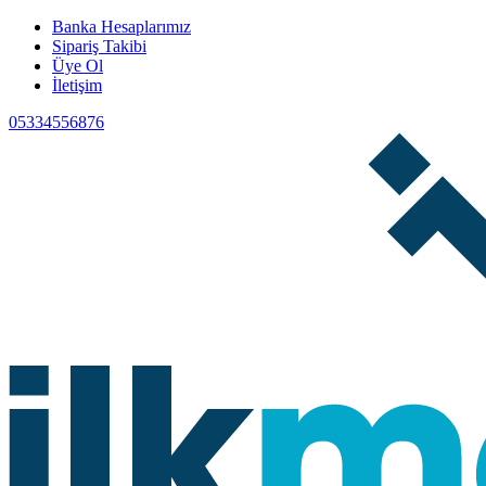
Banka Hesaplarımız
Sipariş Takibi
Üye Ol
İletişim
05334556876