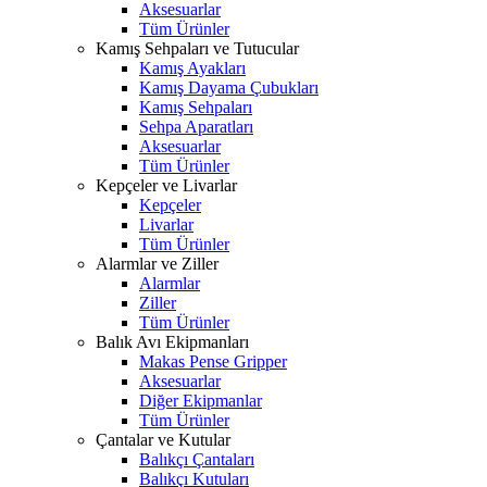
Aksesuarlar
Tüm Ürünler
Kamış Sehpaları ve Tutucular
Kamış Ayakları
Kamış Dayama Çubukları
Kamış Sehpaları
Sehpa Aparatları
Aksesuarlar
Tüm Ürünler
Kepçeler ve Livarlar
Kepçeler
Livarlar
Tüm Ürünler
Alarmlar ve Ziller
Alarmlar
Ziller
Tüm Ürünler
Balık Avı Ekipmanları
Makas Pense Gripper
Aksesuarlar
Diğer Ekipmanlar
Tüm Ürünler
Çantalar ve Kutular
Balıkçı Çantaları
Balıkçı Kutuları