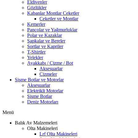
Eldivenler
Gözlükler
Kabanlar Montlar Ceketler
Ceketler ve Montlar
Kemerler
Pançolar ve Yağmurluklar
Polar ve Kazaklar
Şapkalar ve Bereler
Şortlar ve Kapriler
T-Shirtler
Yelekler
Ayakkabı / Çizme / Bot
Aksesuarlar
Çizmeler
Şişme Botlar ve Motorlar
Aksesuarlar
Elektrikli Motorlar
Şişme Botlar
Deniz Motorları
Menü
Balık Av Malzemeleri
Olta Makineleri
Lrf Olta Makineleri