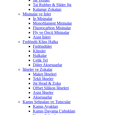
Jig Yemler
Tai Rubber & Slider Jig
Kalamar Zokaları
Misinalar ve İpler
İp Misinalar
Monofilament Misinalar
Fluorocarbon Misinalar
Fly ve Öncü Misinalar
Asist İpleri
Fırdöndü Klips Halka
Fırdöndüler
Klipsler
Halkalar
Çelik Tel
Diğer Aksesuarlar
İğneler ve Zokalar
Maket İğneleri
Tekli İğneler
Jig Head & Zoka
Offset Silikon İğneleri
Asist İğneler
Aksesuarlar
Kamış Sehpaları ve Tutucular
Kamış Ayakları
Kamış Dayama Çubukları