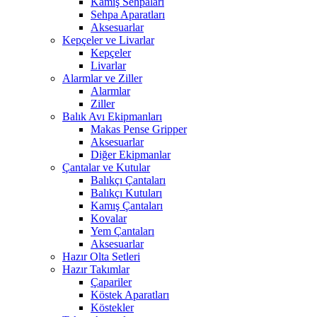
Kamış Sehpaları
Sehpa Aparatları
Aksesuarlar
Kepçeler ve Livarlar
Kepçeler
Livarlar
Alarmlar ve Ziller
Alarmlar
Ziller
Balık Avı Ekipmanları
Makas Pense Gripper
Aksesuarlar
Diğer Ekipmanlar
Çantalar ve Kutular
Balıkçı Çantaları
Balıkçı Kutuları
Kamış Çantaları
Kovalar
Yem Çantaları
Aksesuarlar
Hazır Olta Setleri
Hazır Takımlar
Çapariler
Köstek Aparatları
Köstekler