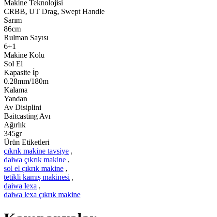
Makine Teknolojisi
CRBB, UT Drag, Swept Handle
Sarım
86cm
Rulman Sayısı
6+1
Makine Kolu
Sol El
Kapasite İp
0.28mm/180m
Kalama
Yandan
Av Disiplini
Baitcasting Avı
Ağırlık
345gr
Ürün Etiketleri
çıkrık makine tavsiye
,
daiwa çıkrık makine
,
sol el çıkrık makine
,
tetikli kamış makinesi
,
daiwa lexa
,
daiwa lexa çıkrık makine