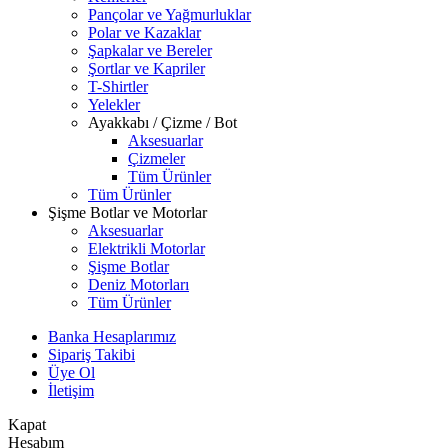
Pançolar ve Yağmurluklar
Polar ve Kazaklar
Şapkalar ve Bereler
Şortlar ve Kapriler
T-Shirtler
Yelekler
Ayakkabı / Çizme / Bot
Aksesuarlar
Çizmeler
Tüm Ürünler
Tüm Ürünler
Şişme Botlar ve Motorlar
Aksesuarlar
Elektrikli Motorlar
Şişme Botlar
Deniz Motorları
Tüm Ürünler
Banka Hesaplarımız
Sipariş Takibi
Üye Ol
İletişim
Kapat
Hesabım