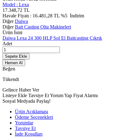
Model :
Lexa
17.348,72
TL
Havale Fiyatı :
16.481,28
TL
%5
İndirim
Diğer
Daiwa
Diğer
Bait Casting Olta Makineleri
Ürün İsmi
Daiwa Lexa 24 300 HLP Sol El Baitcasting Çıkrık
Adet
Sepete Ekle
Hemen Al
Beğen
Tükendi
Gelince Haber Ver
Listeye Ekle
Tavsiye Et
Yorum Yap
Fiyat Alarmı
Sosyal Medyada Paylaş!
Ürün Açıklaması
Ödeme Seçenekleri
Yorumlar
Tavsiye Et
İade Koşulları