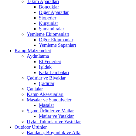
Takım Aparatları
Boncuklar
Diğer Aparatlar
Stoperler
Kurşunlar
Şamandıralar
Yemleme Ekipmanları
Diğer Ekipmanlar
Yemleme Sapanları
Kamp Malzemeleri
Aydınlatma
El Fenerleri
Işıldak
Kafa Lambaları
Çadırlar ve Bivaklar
Çadırlar
Çantalar
Kamp Aksesuarları
Masalar ve Sandalyeler
Masalar
Şişme Ürünler ve Matlar
Matlar ve Yataklar
Uyku Tulumları ve Yastıklar
Outdoor Ürünler
Bandana, Boyunluk ve Atkı