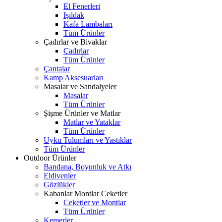
El Fenerleri
Işıldak
Kafa Lambaları
Tüm Ürünler
Çadırlar ve Bivaklar
Çadırlar
Tüm Ürünler
Çantalar
Kamp Aksesuarları
Masalar ve Sandalyeler
Masalar
Tüm Ürünler
Şişme Ürünler ve Matlar
Matlar ve Yataklar
Tüm Ürünler
Uyku Tulumları ve Yastıklar
Tüm Ürünler
Outdoor Ürünler
Bandana, Boyunluk ve Atkı
Eldivenler
Gözlükler
Kabanlar Montlar Ceketler
Ceketler ve Montlar
Tüm Ürünler
Kemerler