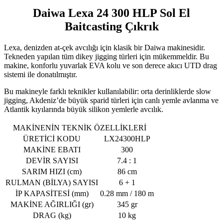
Daiwa Lexa 24 300 HLP Sol El
Baitcasting Çıkrık
Lexa, denizden at-çek avcılığı için klasik bir
Daiwa
makinesidir.
Tekneden yapılan tüm dikey jigging türleri için mükemmeldir. Bu
makine, konforlu yuvarlak EVA kolu ve son derece akıcı UTD drag
sistemi ile donatılmıştır.
Bu makineyle farklı teknikler kullanılabilir: orta derinliklerde slow
jigging, Akdeniz’de büyük sparid türleri için canlı yemle avlanma ve
Atlantik kıyılarında büyük silikon yemlerle avcılık.
MAKİNENİN TEKNİK ÖZELLİKLERİ
ÜRETİCİ KODU
LX24300HLP
MAKİNE EBATI
300
DEVİR SAYISI
7.4 : 1
SARIM HIZI (cm)
86 cm
RULMAN (BİLYA) SAYISI
6 + 1
İP KAPASİTESİ (mm)
0.28 mm / 180 m
MAKİNE AĞIRLIĞI (gr)
345 gr
DRAG (kg)
10 kg