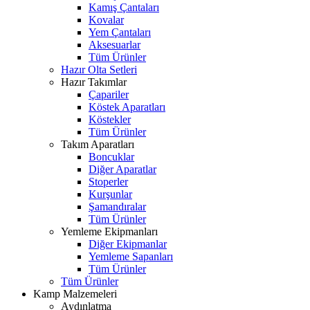
Kamış Çantaları
Kovalar
Yem Çantaları
Aksesuarlar
Tüm Ürünler
Hazır Olta Setleri
Hazır Takımlar
Çapariler
Köstek Aparatları
Köstekler
Tüm Ürünler
Takım Aparatları
Boncuklar
Diğer Aparatlar
Stoperler
Kurşunlar
Şamandıralar
Tüm Ürünler
Yemleme Ekipmanları
Diğer Ekipmanlar
Yemleme Sapanları
Tüm Ürünler
Tüm Ürünler
Kamp Malzemeleri
Aydınlatma