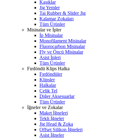
Kaşıklar
Jig Yemler
Tai Rubber & Slider Jig
Kalamar Zokaları
Tüm Ürünler
Misinalar ve İpler
İp Misinalar
Monofilament Misinalar
Fluorocarbon Misinalar
Fly ve Öncü Misinalar
Asist İpleri
Tüm Ürünler
Fırdöndü Klips Halka
Fırdöndüler
Klipsler
Halkalar
Çelik Tel
Diğer Aksesuarlar
Tüm Ürünler
İğneler ve Zokalar
Maket İğneleri
Tekli İğneler
Jig Head & Zoka
Offset Silikon İğneleri
Asist İğneler