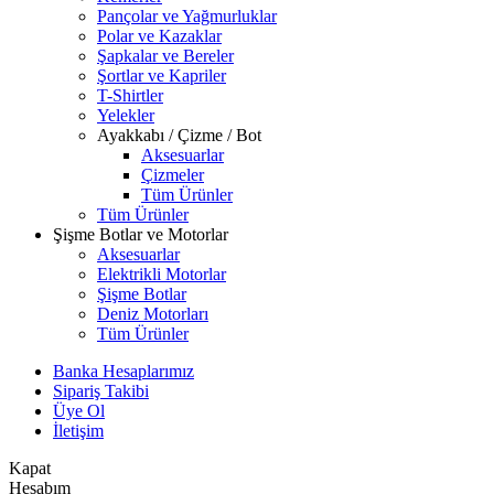
Pançolar ve Yağmurluklar
Polar ve Kazaklar
Şapkalar ve Bereler
Şortlar ve Kapriler
T-Shirtler
Yelekler
Ayakkabı / Çizme / Bot
Aksesuarlar
Çizmeler
Tüm Ürünler
Tüm Ürünler
Şişme Botlar ve Motorlar
Aksesuarlar
Elektrikli Motorlar
Şişme Botlar
Deniz Motorları
Tüm Ürünler
Banka Hesaplarımız
Sipariş Takibi
Üye Ol
İletişim
Kapat
Hesabım