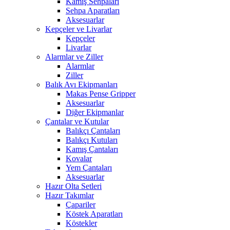
Kamış Sehpaları
Sehpa Aparatları
Aksesuarlar
Kepçeler ve Livarlar
Kepçeler
Livarlar
Alarmlar ve Ziller
Alarmlar
Ziller
Balık Avı Ekipmanları
Makas Pense Gripper
Aksesuarlar
Diğer Ekipmanlar
Çantalar ve Kutular
Balıkçı Çantaları
Balıkçı Kutuları
Kamış Çantaları
Kovalar
Yem Çantaları
Aksesuarlar
Hazır Olta Setleri
Hazır Takımlar
Çapariler
Köstek Aparatları
Köstekler