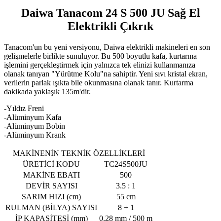
Daiwa Tanacom 24 S 500 JU Sağ El
Elektrikli Çıkrık
Tanacom'un bu yeni versiyonu, Daiwa elektrikli makineleri en son
gelişmelerle birlikte sunuluyor. Bu 500 boyutlu kafa, kurtarma
işlemini gerçekleştirmek için yalnızca tek elinizi kullanmanıza
olanak tanıyan "Yürütme Kolu"na sahiptir. Yeni sıvı kristal ekran,
verilerin parlak ışıkta bile okunmasına olanak tanır. Kurtarma
dakikada yaklaşık 135m'dir.
-Yıldız Freni
-Alüminyum Kafa
-Alüminyum Bobin
-Alüminyum Krank
MAKİNENİN TEKNİK ÖZELLİKLERİ
ÜRETİCİ KODU
TC24S500JU
MAKİNE EBATI
500
DEVİR SAYISI
3.5 : 1
SARIM HIZI (cm)
55 cm
RULMAN (BİLYA) SAYISI
8 + 1
İP KAPASİTESİ (mm)
0.28 mm / 500 m