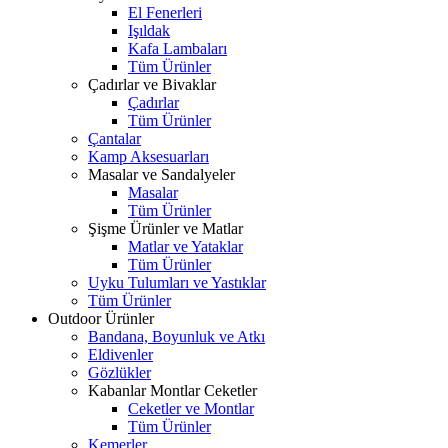
El Fenerleri
Işıldak
Kafa Lambaları
Tüm Ürünler
Çadırlar ve Bivaklar
Çadırlar
Tüm Ürünler
Çantalar
Kamp Aksesuarları
Masalar ve Sandalyeler
Masalar
Tüm Ürünler
Şişme Ürünler ve Matlar
Matlar ve Yataklar
Tüm Ürünler
Uyku Tulumları ve Yastıklar
Tüm Ürünler
Outdoor Ürünler
Bandana, Boyunluk ve Atkı
Eldivenler
Gözlükler
Kabanlar Montlar Ceketler
Ceketler ve Montlar
Tüm Ürünler
Kemerler