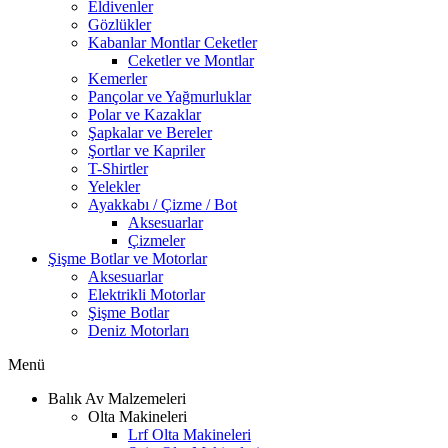
Eldivenler
Gözlükler
Kabanlar Montlar Ceketler
Ceketler ve Montlar
Kemerler
Pançolar ve Yağmurluklar
Polar ve Kazaklar
Şapkalar ve Bereler
Şortlar ve Kapriler
T-Shirtler
Yelekler
Ayakkabı / Çizme / Bot
Aksesuarlar
Çizmeler
Şişme Botlar ve Motorlar
Aksesuarlar
Elektrikli Motorlar
Şişme Botlar
Deniz Motorları
Menü
Balık Av Malzemeleri
Olta Makineleri
Lrf Olta Makineleri