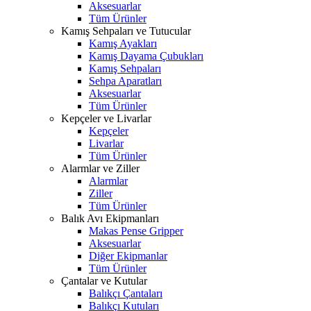
Aksesuarlar
Tüm Ürünler
Kamış Sehpaları ve Tutucular
Kamış Ayakları
Kamış Dayama Çubukları
Kamış Sehpaları
Sehpa Aparatları
Aksesuarlar
Tüm Ürünler
Kepçeler ve Livarlar
Kepçeler
Livarlar
Tüm Ürünler
Alarmlar ve Ziller
Alarmlar
Ziller
Tüm Ürünler
Balık Avı Ekipmanları
Makas Pense Gripper
Aksesuarlar
Diğer Ekipmanlar
Tüm Ürünler
Çantalar ve Kutular
Balıkçı Çantaları
Balıkçı Kutuları