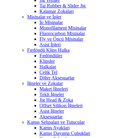
Jig Yemler
Tai Rubber & Slider Jig
Kalamar Zokaları
Misinalar ve İpler
İp Misinalar
Monofilament Misinalar
Fluorocarbon Misinalar
Fly ve Öncü Misinalar
Asist İpleri
Fırdöndü Klips Halka
Fırdöndüler
Klipsler
Halkalar
Çelik Tel
Diğer Aksesuarlar
İğneler ve Zokalar
Maket İğneleri
Tekli İğneler
Jig Head & Zoka
Offset Silikon İğneleri
Asist İğneler
Aksesuarlar
Kamış Sehpaları ve Tutucular
Kamış Ayakları
Kamış Dayama Çubukları