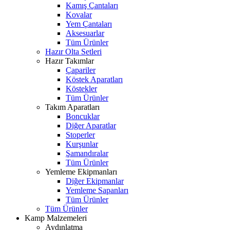
Kamış Çantaları
Kovalar
Yem Çantaları
Aksesuarlar
Tüm Ürünler
Hazır Olta Setleri
Hazır Takımlar
Çapariler
Köstek Aparatları
Köstekler
Tüm Ürünler
Takım Aparatları
Boncuklar
Diğer Aparatlar
Stoperler
Kurşunlar
Şamandıralar
Tüm Ürünler
Yemleme Ekipmanları
Diğer Ekipmanlar
Yemleme Sapanları
Tüm Ürünler
Tüm Ürünler
Kamp Malzemeleri
Aydınlatma