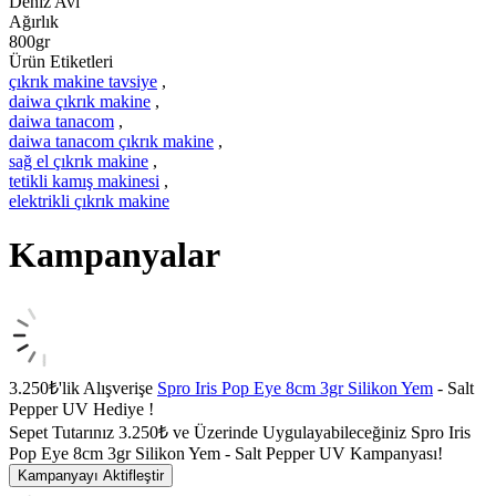
Deniz Avı
Ağırlık
800gr
Ürün Etiketleri
çıkrık makine tavsiye
,
daiwa çıkrık makine
,
daiwa tanacom
,
daiwa tanacom çıkrık makine
,
sağ el çıkrık makine
,
tetikli kamış makinesi
,
elektrikli çıkrık makine
Kampanyalar
3.250₺'lik Alışverişe
Spro Iris Pop Eye 8cm 3gr Silikon Yem
- Salt
Pepper UV Hediye !
Sepet Tutarınız 3.250₺ ve Üzerinde Uygulayabileceğiniz Spro Iris
Pop Eye 8cm 3gr Silikon Yem - Salt Pepper UV Kampanyası!
Kampanyayı Aktifleştir