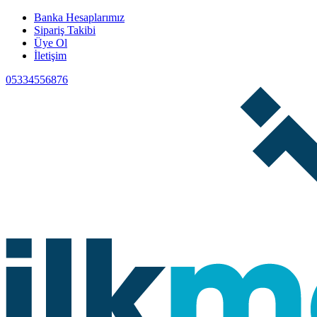
Banka Hesaplarımız
Sipariş Takibi
Üye Ol
İletişim
05334556876