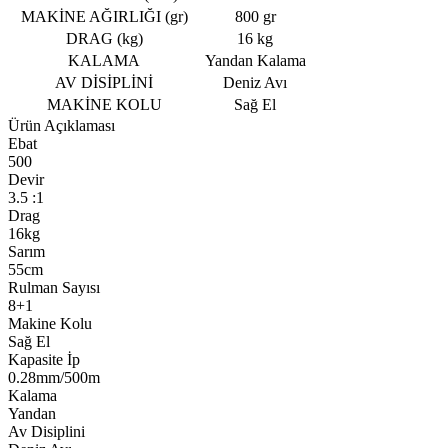
MAKİNE AĞIRLIĞI (gr)
800 gr
DRAG (kg)
16 kg
KALAMA
Yandan Kalama
AV DİSİPLİNİ
Deniz Avı
MAKİNE KOLU
Sağ El
Ürün Açıklaması
Ebat
500
Devir
3.5 :1
Drag
16kg
Sarım
55cm
Rulman Sayısı
8+1
Makine Kolu
Sağ El
Kapasite İp
0.28mm/500m
Kalama
Yandan
Av Disiplini