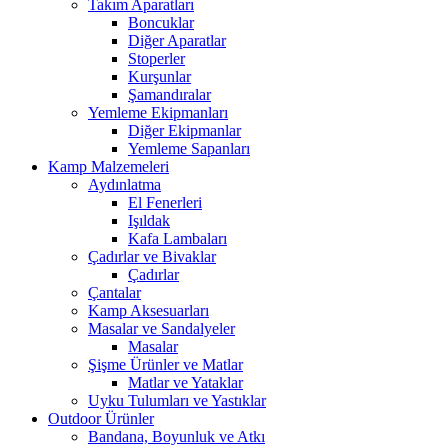
Takım Aparatları
Boncuklar
Diğer Aparatlar
Stoperler
Kurşunlar
Şamandıralar
Yemleme Ekipmanları
Diğer Ekipmanlar
Yemleme Sapanları
Kamp Malzemeleri
Aydınlatma
El Fenerleri
Işıldak
Kafa Lambaları
Çadırlar ve Bivaklar
Çadırlar
Çantalar
Kamp Aksesuarları
Masalar ve Sandalyeler
Masalar
Şişme Ürünler ve Matlar
Matlar ve Yataklar
Uyku Tulumları ve Yastıklar
Outdoor Ürünler
Bandana, Boyunluk ve Atkı