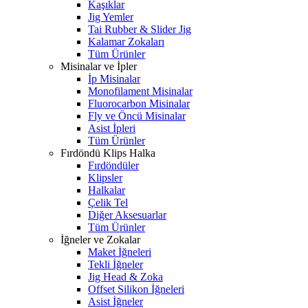
Kaşıklar
Jig Yemler
Tai Rubber & Slider Jig
Kalamar Zokaları
Tüm Ürünler
Misinalar ve İpler
İp Misinalar
Monofilament Misinalar
Fluorocarbon Misinalar
Fly ve Öncü Misinalar
Asist İpleri
Tüm Ürünler
Fırdöndü Klips Halka
Fırdöndüler
Klipsler
Halkalar
Çelik Tel
Diğer Aksesuarlar
Tüm Ürünler
İğneler ve Zokalar
Maket İğneleri
Tekli İğneler
Jig Head & Zoka
Offset Silikon İğneleri
Asist İğneler