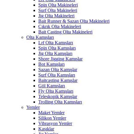
Spin Olta Makineleri
Surf Olta Makineleri
Jig Olta Makineleri
Bait Runner & Sazan Olta Makineleri
Çıkrık Olta Makineleri
Bait Casting Olta Makineleri
Olta Kamışları
Lrf Olta Kamışları
Spin Olta Kamışları
Jig Olta Kamışları
Shore Jigging Kamışlar
Bot Kamışları
Sazan Olta Kamışlar
Surf Olta Kamışları
Baitcasting Kamışlar
Göl Kamışları
Fly Olta Kamışları
Teleskopik Kamışlar
Trolling Olta Kamışları
Yemler
Maket Yemler
Silikon Yemler
Vibrasyon Yemler
Kaşıklar