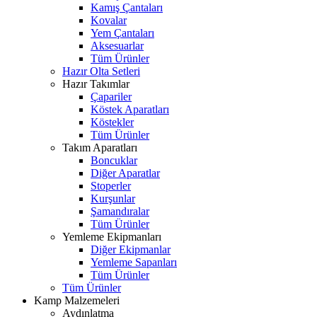
Kamış Çantaları
Kovalar
Yem Çantaları
Aksesuarlar
Tüm Ürünler
Hazır Olta Setleri
Hazır Takımlar
Çapariler
Köstek Aparatları
Köstekler
Tüm Ürünler
Takım Aparatları
Boncuklar
Diğer Aparatlar
Stoperler
Kurşunlar
Şamandıralar
Tüm Ürünler
Yemleme Ekipmanları
Diğer Ekipmanlar
Yemleme Sapanları
Tüm Ürünler
Tüm Ürünler
Kamp Malzemeleri
Aydınlatma