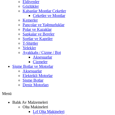
Eldivenler
Gözlükler
Kabanlar Montlar Ceketler
Ceketler ve Montlar
Kemerler
Pançolar ve Yağmurluklar
Polar ve Kazaklar
Şapkalar ve Bereler
Şortlar ve Kapriler
T-Shirtler
Yelekler
Ayakkabı / Çizme / Bot
Aksesuarlar
Çizmeler
Şişme Botlar ve Motorlar
Aksesuarlar
Elektrikli Motorlar
Şişme Botlar
Deniz Motorları
Menü
Balık Av Malzemeleri
Olta Makineleri
Lrf Olta Makineleri