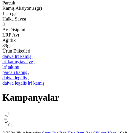
Parçalı
Kamış Aksiyonu (gr)
1 - 5 gr
Halka Sayısı
8
Av Disiplini
LRF Avı
Ağırlık
89gr
Ürün Etiketleri
daiwa lrf kamış
,
lrf kamış tavsiye
,
lrf takımı
,
parçalı kamış
,
daiwa legalis
,
daiwa legalis lrf kamış
Kampanyalar