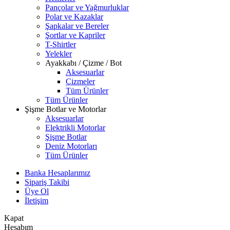
Pançolar ve Yağmurluklar
Polar ve Kazaklar
Şapkalar ve Bereler
Şortlar ve Kapriler
T-Shirtler
Yelekler
Ayakkabı / Çizme / Bot
Aksesuarlar
Çizmeler
Tüm Ürünler
Tüm Ürünler
Şişme Botlar ve Motorlar
Aksesuarlar
Elektrikli Motorlar
Şişme Botlar
Deniz Motorları
Tüm Ürünler
Banka Hesaplarımız
Sipariş Takibi
Üye Ol
İletişim
Kapat
Hesabım