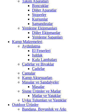
Takım Aparatları
Boncuklar
Diğer Aparatlar
Stoperler
Kurşunlar
Şamandıralar
Yemleme Ekipmanları
Diğer Ekipmanlar
Yemleme Sapanları
Kamp Malzemeleri
Aydınlatma
El Fenerleri
Işıldak
Kafa Lambaları
Çadırlar ve Bivaklar
Çadırlar
Çantalar
Kamp Aksesuarları
Masalar ve Sandalyeler
Masalar
Şişme Ürünler ve Matlar
Matlar ve Yataklar
Uyku Tulumları ve Yastıklar
Outdoor Ürünler
Bandana, Boyunluk ve Atkı