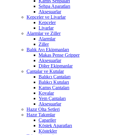
Kamış Sehpaları
Sehpa Aparatları
Aksesuarlar
Kepçeler ve Livarlar
Kepçeler
Livarlar
Alarmlar ve Ziller
Alarmlar
Ziller
Balık Avı Ekipmanları
Makas Pense Gripper
Aksesuarlar
Diğer Ekipmanlar
Çantalar ve Kutular
Balıkçı Çantaları
Balıkçı Kutuları
Kamış Çantaları
Kovalar
Yem Çantaları
Aksesuarlar
Hazır Olta Setleri
Hazır Takımlar
Çapariler
Köstek Aparatları
Köstekler