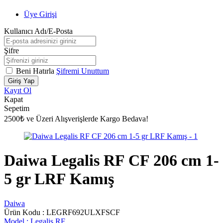
Üye Girişi
Kullanıcı Adı/E-Posta
Şifre
Beni Hatırla
Şifremi Unuttum
Giriş Yap
Kayıt Ol
Kapat
Sepetim
2500₺ ve Üzeri Alışverişlerde Kargo Bedava!
Daiwa Legalis RF CF 206 cm 1-
5 gr LRF Kamış
Daiwa
Ürün Kodu :
LEGRF692ULXFSCF
Model :
Legalis RF