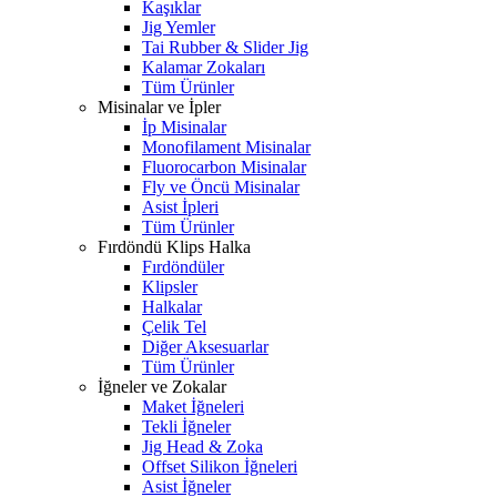
Kaşıklar
Jig Yemler
Tai Rubber & Slider Jig
Kalamar Zokaları
Tüm Ürünler
Misinalar ve İpler
İp Misinalar
Monofilament Misinalar
Fluorocarbon Misinalar
Fly ve Öncü Misinalar
Asist İpleri
Tüm Ürünler
Fırdöndü Klips Halka
Fırdöndüler
Klipsler
Halkalar
Çelik Tel
Diğer Aksesuarlar
Tüm Ürünler
İğneler ve Zokalar
Maket İğneleri
Tekli İğneler
Jig Head & Zoka
Offset Silikon İğneleri
Asist İğneler