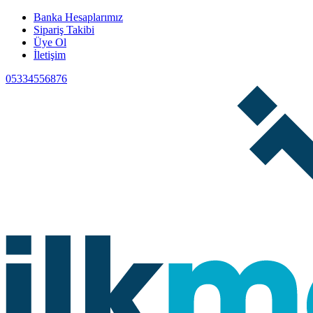
Banka Hesaplarımız
Sipariş Takibi
Üye Ol
İletişim
05334556876