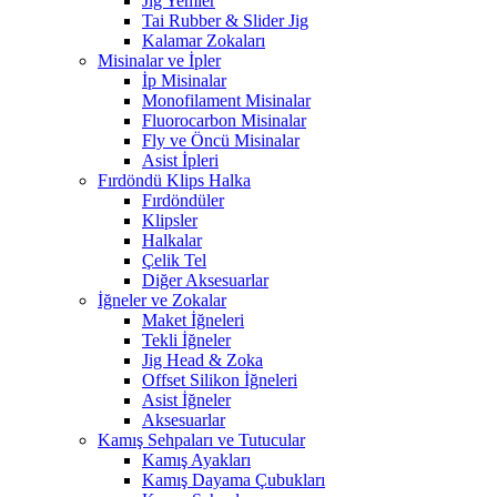
Jig Yemler
Tai Rubber & Slider Jig
Kalamar Zokaları
Misinalar ve İpler
İp Misinalar
Monofilament Misinalar
Fluorocarbon Misinalar
Fly ve Öncü Misinalar
Asist İpleri
Fırdöndü Klips Halka
Fırdöndüler
Klipsler
Halkalar
Çelik Tel
Diğer Aksesuarlar
İğneler ve Zokalar
Maket İğneleri
Tekli İğneler
Jig Head & Zoka
Offset Silikon İğneleri
Asist İğneler
Aksesuarlar
Kamış Sehpaları ve Tutucular
Kamış Ayakları
Kamış Dayama Çubukları