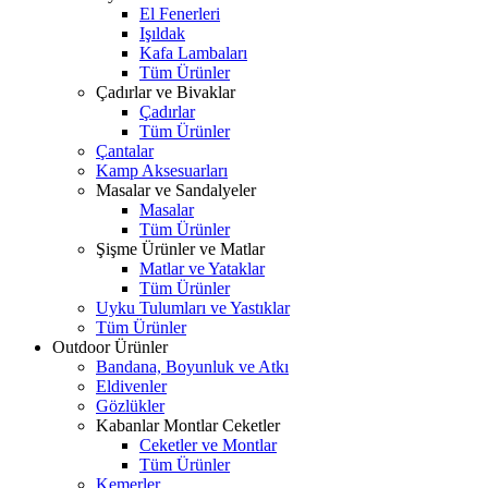
El Fenerleri
Işıldak
Kafa Lambaları
Tüm Ürünler
Çadırlar ve Bivaklar
Çadırlar
Tüm Ürünler
Çantalar
Kamp Aksesuarları
Masalar ve Sandalyeler
Masalar
Tüm Ürünler
Şişme Ürünler ve Matlar
Matlar ve Yataklar
Tüm Ürünler
Uyku Tulumları ve Yastıklar
Tüm Ürünler
Outdoor Ürünler
Bandana, Boyunluk ve Atkı
Eldivenler
Gözlükler
Kabanlar Montlar Ceketler
Ceketler ve Montlar
Tüm Ürünler
Kemerler