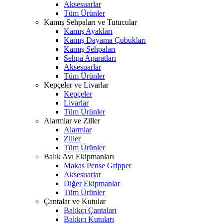
Aksesuarlar
Tüm Ürünler
Kamış Sehpaları ve Tutucular
Kamış Ayakları
Kamış Dayama Çubukları
Kamış Sehpaları
Sehpa Aparatları
Aksesuarlar
Tüm Ürünler
Kepçeler ve Livarlar
Kepçeler
Livarlar
Tüm Ürünler
Alarmlar ve Ziller
Alarmlar
Ziller
Tüm Ürünler
Balık Avı Ekipmanları
Makas Pense Gripper
Aksesuarlar
Diğer Ekipmanlar
Tüm Ürünler
Çantalar ve Kutular
Balıkçı Çantaları
Balıkçı Kutuları