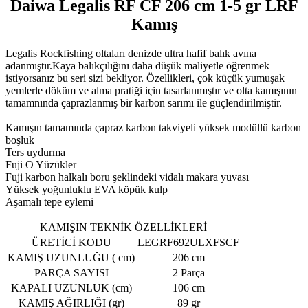
Daiwa Legalis RF CF 206 cm 1-5 gr LRF
Kamış
Legalis Rockfishing oltaları denizde ultra hafif balık avına
adanmıştır.Kaya balıkçılığını daha düşük maliyetle öğrenmek
istiyorsanız bu seri sizi bekliyor. Özellikleri, çok küçük yumuşak
yemlerle döküm ve alma pratiği için tasarlanmıştır ve olta kamışının
tamamnında çaprazlanmış bir karbon sarımı ile güçlendirilmiştir.
Kamışın tamamında çapraz karbon takviyeli yüksek modüllü karbon
boşluk
Ters uydurma
Fuji O Yüzükler
Fuji karbon halkalı boru şeklindeki vidalı makara yuvası
Yüksek yoğunluklu EVA köpük kulp
Aşamalı tepe eylemi
KAMIŞIN TEKNİK ÖZELLİKLERİ
ÜRETİCİ KODU
LEGRF692ULXFSCF
KAMIŞ UZUNLUĞU ( cm)
206 cm
PARÇA SAYISI
2 Parça
KAPALI UZUNLUK (cm)
106 cm
KAMIŞ AĞIRLIĞI (gr)
89 gr