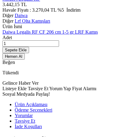
3.442,15
TL
Havale Fiyatı :
3.270,04
TL
%5
İndirim
Diğer
Daiwa
Diğer
Lrf Olta Kamışları
Ürün İsmi
Daiwa Legalis RF CF 206 cm 1-5 gr LRF Kamış
Adet
Sepete Ekle
Hemen Al
Beğen
Tükendi
Gelince Haber Ver
Listeye Ekle
Tavsiye Et
Yorum Yap
Fiyat Alarmı
Sosyal Medyada Paylaş!
Ürün Açıklaması
Ödeme Seçenekleri
Yorumlar
Tavsiye Et
İade Koşulları