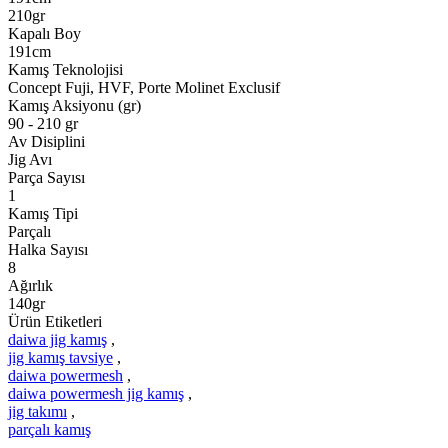
210gr
Kapalı Boy
191cm
Kamış Teknolojisi
Concept Fuji, HVF, Porte Molinet Exclusif
Kamış Aksiyonu (gr)
90 - 210 gr
Av Disiplini
Jig Avı
Parça Sayısı
1
Kamış Tipi
Parçalı
Halka Sayısı
8
Ağırlık
140gr
Ürün Etiketleri
daiwa jig kamış
,
jig kamış tavsiye
,
daiwa powermesh
,
daiwa powermesh jig kamış
,
jig takımı
,
parçalı kamış