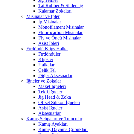
Jig Yemler
Tai Rubber & Slider Jig
Kalamar Zokaları
Misinalar ve İpler
İp Misinalar
Monofilament Misinalar
Fluorocarbon Misinalar
Fly ve Öncü Misinalar
Asist İpleri
Fırdöndü Klips Halka
Fırdöndüler
Klipsler
Halkalar
Çelik Tel
Diğer Aksesuarlar
İğneler ve Zokalar
Maket İğneleri
Tekli İğneler
Jig Head & Zoka
Offset Silikon İğneleri
Asist İğneler
Aksesuarlar
Kamış Sehpaları ve Tutucular
Kamış Ayakları
Kamış Dayama Çubukları