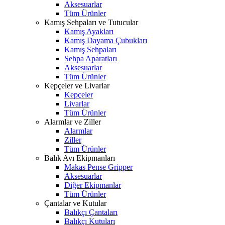
Aksesuarlar
Tüm Ürünler
Kamış Sehpaları ve Tutucular
Kamış Ayakları
Kamış Dayama Çubukları
Kamış Sehpaları
Sehpa Aparatları
Aksesuarlar
Tüm Ürünler
Kepçeler ve Livarlar
Kepçeler
Livarlar
Tüm Ürünler
Alarmlar ve Ziller
Alarmlar
Ziller
Tüm Ürünler
Balık Avı Ekipmanları
Makas Pense Gripper
Aksesuarlar
Diğer Ekipmanlar
Tüm Ürünler
Çantalar ve Kutular
Balıkçı Çantaları
Balıkçı Kutuları