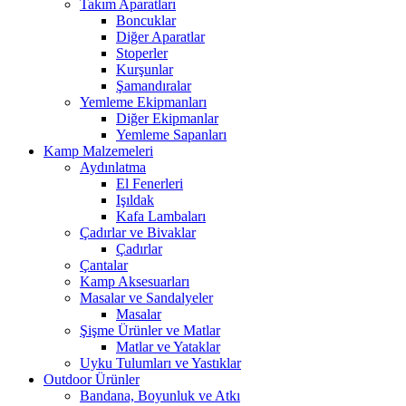
Takım Aparatları
Boncuklar
Diğer Aparatlar
Stoperler
Kurşunlar
Şamandıralar
Yemleme Ekipmanları
Diğer Ekipmanlar
Yemleme Sapanları
Kamp Malzemeleri
Aydınlatma
El Fenerleri
Işıldak
Kafa Lambaları
Çadırlar ve Bivaklar
Çadırlar
Çantalar
Kamp Aksesuarları
Masalar ve Sandalyeler
Masalar
Şişme Ürünler ve Matlar
Matlar ve Yataklar
Uyku Tulumları ve Yastıklar
Outdoor Ürünler
Bandana, Boyunluk ve Atkı