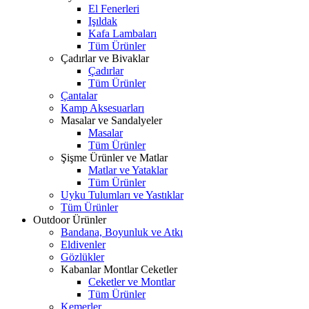
El Fenerleri
Işıldak
Kafa Lambaları
Tüm Ürünler
Çadırlar ve Bivaklar
Çadırlar
Tüm Ürünler
Çantalar
Kamp Aksesuarları
Masalar ve Sandalyeler
Masalar
Tüm Ürünler
Şişme Ürünler ve Matlar
Matlar ve Yataklar
Tüm Ürünler
Uyku Tulumları ve Yastıklar
Tüm Ürünler
Outdoor Ürünler
Bandana, Boyunluk ve Atkı
Eldivenler
Gözlükler
Kabanlar Montlar Ceketler
Ceketler ve Montlar
Tüm Ürünler
Kemerler