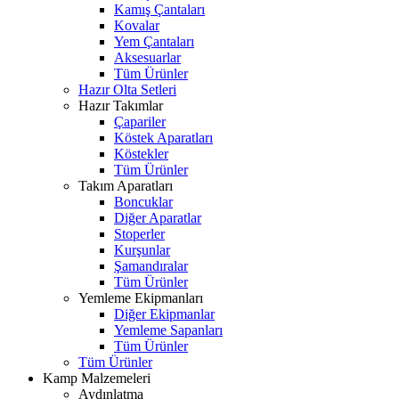
Kamış Çantaları
Kovalar
Yem Çantaları
Aksesuarlar
Tüm Ürünler
Hazır Olta Setleri
Hazır Takımlar
Çapariler
Köstek Aparatları
Köstekler
Tüm Ürünler
Takım Aparatları
Boncuklar
Diğer Aparatlar
Stoperler
Kurşunlar
Şamandıralar
Tüm Ürünler
Yemleme Ekipmanları
Diğer Ekipmanlar
Yemleme Sapanları
Tüm Ürünler
Tüm Ürünler
Kamp Malzemeleri
Aydınlatma