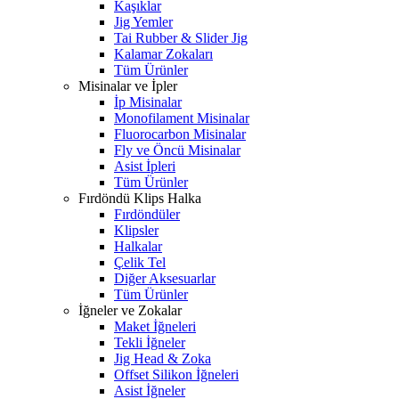
Kaşıklar
Jig Yemler
Tai Rubber & Slider Jig
Kalamar Zokaları
Tüm Ürünler
Misinalar ve İpler
İp Misinalar
Monofilament Misinalar
Fluorocarbon Misinalar
Fly ve Öncü Misinalar
Asist İpleri
Tüm Ürünler
Fırdöndü Klips Halka
Fırdöndüler
Klipsler
Halkalar
Çelik Tel
Diğer Aksesuarlar
Tüm Ürünler
İğneler ve Zokalar
Maket İğneleri
Tekli İğneler
Jig Head & Zoka
Offset Silikon İğneleri
Asist İğneler