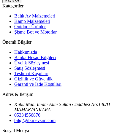
Kayıt Ol
Kategoriler
Balık Av Malzemeleri
Kamp Malzemeleri
Outdoor Ürünler
Şişme Bot ve Motorlar
Önemli Bilgiler
Hakkımızda
Banka Hesap Bilgileri
Üyelik Sözleşmesi
Satış Sözleşmesi
Teslimat Koşulları
Gizlilik ve Güvenlik
Garanti ve İade Koşulları
Adres & İletişim
Kutlu Mah. İmam Alim Sultan Cadddesi No:146/D
MAMAK/ANKARA
05334556876
bilgi@ilkmevsim.com
Sosyal Medya