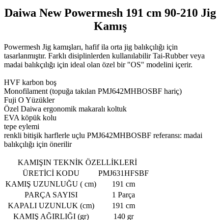
Daiwa New Powermesh 191 cm 90-210 Jig
Kamış
Powermesh Jig kamışları, hafif ila orta jig balıkçılığı için
tasarlanmıştır. Farklı disiplinlerden kullanılabilir Tai-Rubber veya
madai balıkçılığı için ideal olan özel bir "OS" modelini içerir.
HVF karbon boş
Monofilament (topuğa takılan PMJ642MHBOSBF hariç)
Fuji O Yüzükler
Özel Daiwa ergonomik makaralı koltuk
EVA köpük kolu
tepe eylemi
renkli bitişik harflerle uçlu PMJ642MHBOSBF referansı: madai
balıkçılığı için önerilir
KAMIŞIN TEKNİK ÖZELLİKLERİ
ÜRETİCİ KODU
PMJ631HFSBF
KAMIŞ UZUNLUĞU ( cm)
191 cm
PARÇA SAYISI
1 Parça
KAPALI UZUNLUK (cm)
191 cm
KAMIŞ AĞIRLIĞI (gr)
140 gr