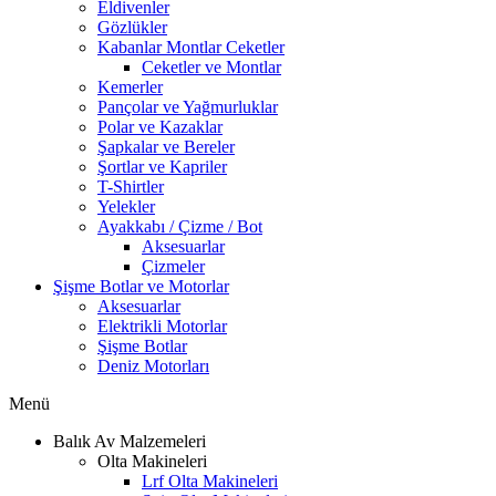
Eldivenler
Gözlükler
Kabanlar Montlar Ceketler
Ceketler ve Montlar
Kemerler
Pançolar ve Yağmurluklar
Polar ve Kazaklar
Şapkalar ve Bereler
Şortlar ve Kapriler
T-Shirtler
Yelekler
Ayakkabı / Çizme / Bot
Aksesuarlar
Çizmeler
Şişme Botlar ve Motorlar
Aksesuarlar
Elektrikli Motorlar
Şişme Botlar
Deniz Motorları
Menü
Balık Av Malzemeleri
Olta Makineleri
Lrf Olta Makineleri