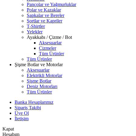
Pançolar ve Yağmurluklar
Polar ve Kazaklar
Şapkalar ve Bereler
Şortlar ve Kapriler
T-Shirtler
Yelekler
Ayakkabı / Çizme / Bot
Aksesuarlar
Çizmeler
Tüm Ürünler
Tüm Ürünler
Şişme Botlar ve Motorlar
Aksesuarlar
Elektrikli Motorlar
Şişme Botlar
Deniz Motorları
Tüm Ürünler
Banka Hesaplarımız
Sipariş Takibi
Üye Ol
İletişim
Kapat
Hesabım