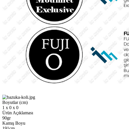
Boyutlar (cm)
1 x 0 x 0
Ürün Açıklaması
90gr
Kamış Boyu
191cm