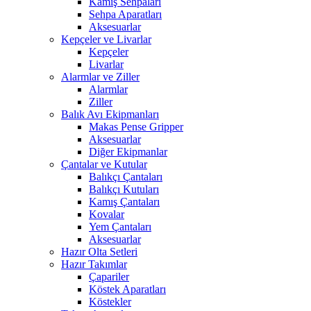
Kamış Sehpaları
Sehpa Aparatları
Aksesuarlar
Kepçeler ve Livarlar
Kepçeler
Livarlar
Alarmlar ve Ziller
Alarmlar
Ziller
Balık Avı Ekipmanları
Makas Pense Gripper
Aksesuarlar
Diğer Ekipmanlar
Çantalar ve Kutular
Balıkçı Çantaları
Balıkçı Kutuları
Kamış Çantaları
Kovalar
Yem Çantaları
Aksesuarlar
Hazır Olta Setleri
Hazır Takımlar
Çapariler
Köstek Aparatları
Köstekler