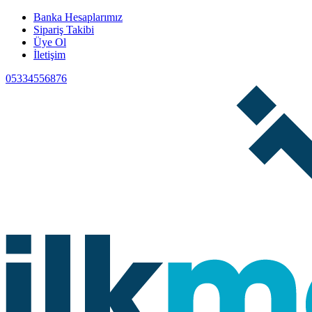
Banka Hesaplarımız
Sipariş Takibi
Üye Ol
İletişim
05334556876