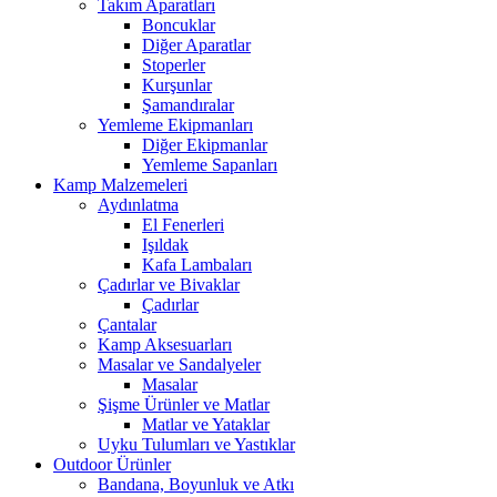
Takım Aparatları
Boncuklar
Diğer Aparatlar
Stoperler
Kurşunlar
Şamandıralar
Yemleme Ekipmanları
Diğer Ekipmanlar
Yemleme Sapanları
Kamp Malzemeleri
Aydınlatma
El Fenerleri
Işıldak
Kafa Lambaları
Çadırlar ve Bivaklar
Çadırlar
Çantalar
Kamp Aksesuarları
Masalar ve Sandalyeler
Masalar
Şişme Ürünler ve Matlar
Matlar ve Yataklar
Uyku Tulumları ve Yastıklar
Outdoor Ürünler
Bandana, Boyunluk ve Atkı