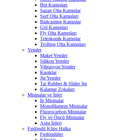
Bot Kamışları
Sazan Olta Kamışlar
Surf Olta Kamışları
Baitcasting Kamışlar
Göl Kamışları
Fly Olta Kamışları
Teleskopik Kamışlar
Trolling Olta Kamışları
Yemler
Maket Yemler
Silikon Yemler
Vibrasyon Yemler
Kaşıklar
Jig Yemler
Tai Rubber & Slider Jig
Kalamar Zokaları
Misinalar ve İpler
İp Misinalar
Monofilament Misinalar
Fluorocarbon Misinalar
Fly ve Öncü Misinalar
Asist İpleri
Fırdöndü Klips Halka
Fırdöndüler
Klipsler