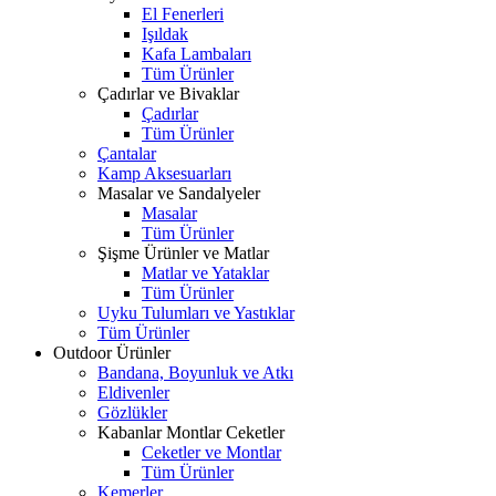
El Fenerleri
Işıldak
Kafa Lambaları
Tüm Ürünler
Çadırlar ve Bivaklar
Çadırlar
Tüm Ürünler
Çantalar
Kamp Aksesuarları
Masalar ve Sandalyeler
Masalar
Tüm Ürünler
Şişme Ürünler ve Matlar
Matlar ve Yataklar
Tüm Ürünler
Uyku Tulumları ve Yastıklar
Tüm Ürünler
Outdoor Ürünler
Bandana, Boyunluk ve Atkı
Eldivenler
Gözlükler
Kabanlar Montlar Ceketler
Ceketler ve Montlar
Tüm Ürünler
Kemerler