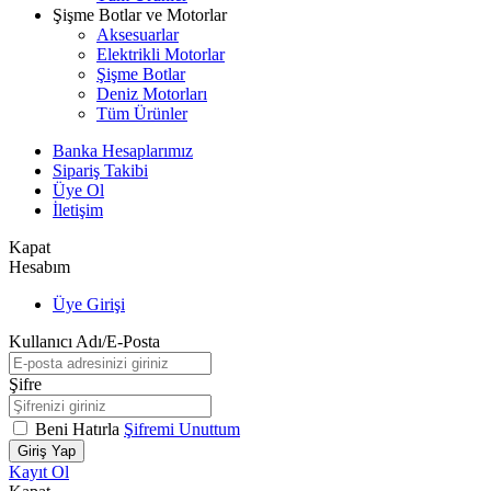
Şişme Botlar ve Motorlar
Aksesuarlar
Elektrikli Motorlar
Şişme Botlar
Deniz Motorları
Tüm Ürünler
Banka Hesaplarımız
Sipariş Takibi
Üye Ol
İletişim
Kapat
Hesabım
Üye Girişi
Kullanıcı Adı/E-Posta
Şifre
Beni Hatırla
Şifremi Unuttum
Giriş Yap
Kayıt Ol