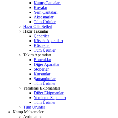
Kamış Çantaları
Kovalar
Yem Çantaları
Aksesuarlar
Tüm Ürünler
Hazır Olta Setleri
Hazır Takımlar
Çapariler
Köstek Aparatları
Köstekler
Tüm Ürünler
Takım Aparatları
Boncuklar
Diğer Aparatlar
Stoperler
Kurşunlar
Şamandıralar
Tüm Ürünler
Yemleme Ekipmanları
Diğer Ekipmanlar
Yemleme Sapanları
Tüm Ürünler
Tüm Ürünler
Kamp Malzemeleri
Aydınlatma