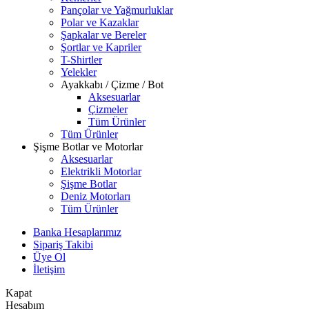
Pançolar ve Yağmurluklar
Polar ve Kazaklar
Şapkalar ve Bereler
Şortlar ve Kapriler
T-Shirtler
Yelekler
Ayakkabı / Çizme / Bot
Aksesuarlar
Çizmeler
Tüm Ürünler
Tüm Ürünler
Şişme Botlar ve Motorlar
Aksesuarlar
Elektrikli Motorlar
Şişme Botlar
Deniz Motorları
Tüm Ürünler
Banka Hesaplarımız
Sipariş Takibi
Üye Ol
İletişim
Kapat
Hesabım