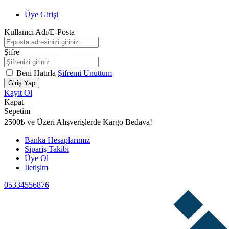
Üye Girişi
Kullanıcı Adı/E-Posta
Şifre
Beni Hatırla
Şifremi Unuttum
Giriş Yap
Kayıt Ol
Kapat
Sepetim
2500₺ ve Üzeri Alışverişlerde Kargo Bedava!
Banka Hesaplarımız
Sipariş Takibi
Üye Ol
İletişim
05334556876