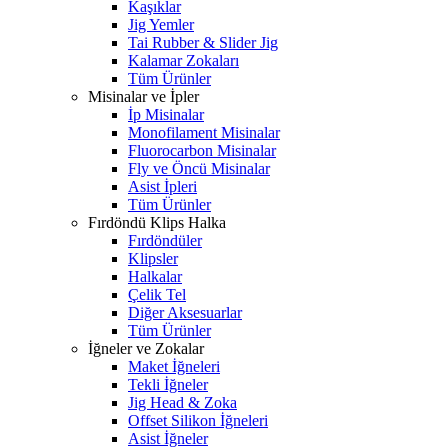
Kaşıklar
Jig Yemler
Tai Rubber & Slider Jig
Kalamar Zokaları
Tüm Ürünler
Misinalar ve İpler
İp Misinalar
Monofilament Misinalar
Fluorocarbon Misinalar
Fly ve Öncü Misinalar
Asist İpleri
Tüm Ürünler
Fırdöndü Klips Halka
Fırdöndüler
Klipsler
Halkalar
Çelik Tel
Diğer Aksesuarlar
Tüm Ürünler
İğneler ve Zokalar
Maket İğneleri
Tekli İğneler
Jig Head & Zoka
Offset Silikon İğneleri
Asist İğneler