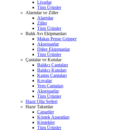
Livarlar
Tüm Ürünler
Alarmlar ve Ziller
Alarmlar
Ziller
Tüm Ürünler
Balık Avı Ekipmanları
Makas Pense Gripper
Aksesuarlar
Diğer Ekipmanlar
Tüm Ürünler
Çantalar ve Kutular
Balıkçı Çantaları
Balıkçı Kutuları
Kamış Çantaları
Kovalar
Yem Çantaları
Aksesuarlar
Tüm Ürünler
Hazır Olta Setleri
Hazır Takımlar
Çapariler
Köstek Aparatları
Köstekler
Tüm Ürünler