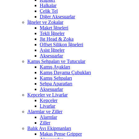
Halkalar
Çelik Tel
Diğer Aksesuarlar
İğneler ve Zokalar
Maket İğneleri
Tekli İğneler
Jig Head & Zoka
Offset Silikon İğneleri
Asist İğneler
Aksesuarlar
Kamış Sehpaları ve Tutucular
Kamış Ayakları
Kamış Dayama Çubukları
Kamış Sehpaları
Sehpa Aparatları
Aksesuarlar
Kepçeler ve Livarlar
Kepçeler
Livarlar
Alarmlar ve Ziller
Alarmlar
Ziller
Balık Avı Ekipmanları
Makas Pense Gripper