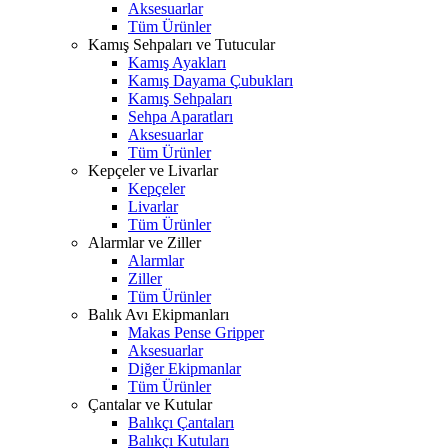
Aksesuarlar
Tüm Ürünler
Kamış Sehpaları ve Tutucular
Kamış Ayakları
Kamış Dayama Çubukları
Kamış Sehpaları
Sehpa Aparatları
Aksesuarlar
Tüm Ürünler
Kepçeler ve Livarlar
Kepçeler
Livarlar
Tüm Ürünler
Alarmlar ve Ziller
Alarmlar
Ziller
Tüm Ürünler
Balık Avı Ekipmanları
Makas Pense Gripper
Aksesuarlar
Diğer Ekipmanlar
Tüm Ürünler
Çantalar ve Kutular
Balıkçı Çantaları
Balıkçı Kutuları