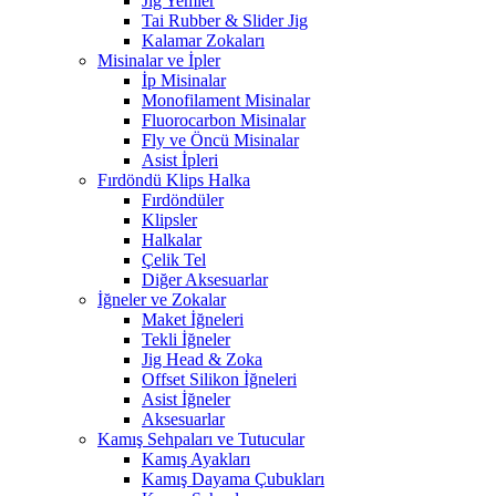
Jig Yemler
Tai Rubber & Slider Jig
Kalamar Zokaları
Misinalar ve İpler
İp Misinalar
Monofilament Misinalar
Fluorocarbon Misinalar
Fly ve Öncü Misinalar
Asist İpleri
Fırdöndü Klips Halka
Fırdöndüler
Klipsler
Halkalar
Çelik Tel
Diğer Aksesuarlar
İğneler ve Zokalar
Maket İğneleri
Tekli İğneler
Jig Head & Zoka
Offset Silikon İğneleri
Asist İğneler
Aksesuarlar
Kamış Sehpaları ve Tutucular
Kamış Ayakları
Kamış Dayama Çubukları