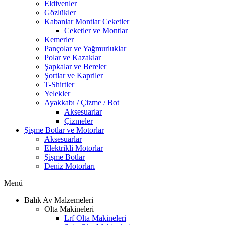
Eldivenler
Gözlükler
Kabanlar Montlar Ceketler
Ceketler ve Montlar
Kemerler
Pançolar ve Yağmurluklar
Polar ve Kazaklar
Şapkalar ve Bereler
Şortlar ve Kapriler
T-Shirtler
Yelekler
Ayakkabı / Çizme / Bot
Aksesuarlar
Çizmeler
Şişme Botlar ve Motorlar
Aksesuarlar
Elektrikli Motorlar
Şişme Botlar
Deniz Motorları
Menü
Balık Av Malzemeleri
Olta Makineleri
Lrf Olta Makineleri