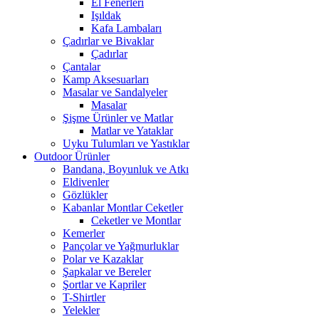
El Fenerleri
Işıldak
Kafa Lambaları
Çadırlar ve Bivaklar
Çadırlar
Çantalar
Kamp Aksesuarları
Masalar ve Sandalyeler
Masalar
Şişme Ürünler ve Matlar
Matlar ve Yataklar
Uyku Tulumları ve Yastıklar
Outdoor Ürünler
Bandana, Boyunluk ve Atkı
Eldivenler
Gözlükler
Kabanlar Montlar Ceketler
Ceketler ve Montlar
Kemerler
Pançolar ve Yağmurluklar
Polar ve Kazaklar
Şapkalar ve Bereler
Şortlar ve Kapriler
T-Shirtler
Yelekler