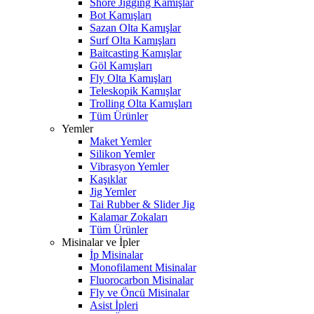
Shore Jigging Kamışlar
Bot Kamışları
Sazan Olta Kamışlar
Surf Olta Kamışları
Baitcasting Kamışlar
Göl Kamışları
Fly Olta Kamışları
Teleskopik Kamışlar
Trolling Olta Kamışları
Tüm Ürünler
Yemler
Maket Yemler
Silikon Yemler
Vibrasyon Yemler
Kaşıklar
Jig Yemler
Tai Rubber & Slider Jig
Kalamar Zokaları
Tüm Ürünler
Misinalar ve İpler
İp Misinalar
Monofilament Misinalar
Fluorocarbon Misinalar
Fly ve Öncü Misinalar
Asist İpleri