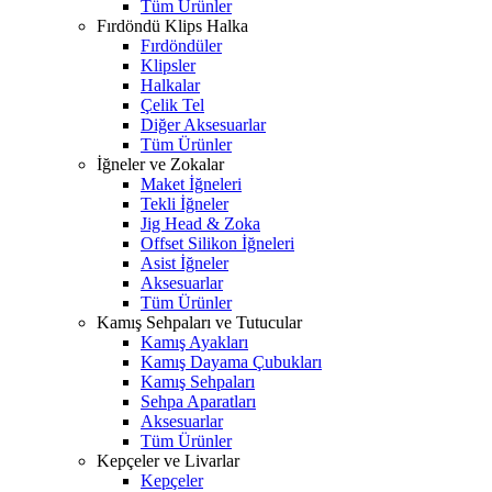
Tüm Ürünler
Fırdöndü Klips Halka
Fırdöndüler
Klipsler
Halkalar
Çelik Tel
Diğer Aksesuarlar
Tüm Ürünler
İğneler ve Zokalar
Maket İğneleri
Tekli İğneler
Jig Head & Zoka
Offset Silikon İğneleri
Asist İğneler
Aksesuarlar
Tüm Ürünler
Kamış Sehpaları ve Tutucular
Kamış Ayakları
Kamış Dayama Çubukları
Kamış Sehpaları
Sehpa Aparatları
Aksesuarlar
Tüm Ürünler
Kepçeler ve Livarlar
Kepçeler