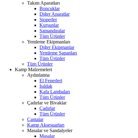
Takım Aparatları
Boncuklar
Diğer Aparatlar
Stoperler
Kurşunlar
Şamandıralar
Tüm Ürünler
Yemleme Ekipmanları
Diğer Ekipmanlar
Yemleme Sapanları
Tüm Ürünler
Tüm Ürünler
Kamp Malzemeleri
Aydınlatma
El Fenerleri
Işıldak
Kafa Lambaları
Tüm Ürünler
Çadırlar ve Bivaklar
Çadırlar
Tüm Ürünler
Çantalar
Kamp Aksesuarları
Masalar ve Sandalyeler
Masalar