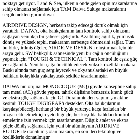
noktayı getiriyor. Land & Sea, ülkenin önde gelen spin makaralarına
sahip olmanızı sağlamak için TAM Daiwa Saltiga makaralarını
sergilemekten gurur duyar!
AIRDRIVE DESIGN, herkesin takip edeceği doruk olmak için
yaratıldı. DAIWA, olta balıkçılarının tam kontrole sahip olmasını
sağlayan yenilikçi bir şaheser geliştirdi. Azaltılmış ağırlık, yumuşak
dönüş ve yüksek tepki, makaranın serbestçe dönmesini sağlar. Tüm
bu birleştirilmiş öğeler, AIRDRIVE DESIGN'ı oluşturmak için bir
araya gelir. SW balıkçılık sahnesinde yeni bir çağın öncülüğünü
yapmak için “TOUGH & TECHNICAL”. Tam kontrol ile eşsiz güç
ve sağlamlık. Yeni bir çağa öncülük edecek yüksek özellikli makara.
Baskı altında tam güç sergileyecek ve okyanuslardaki en büyük
balıkları kolaylıkla yakalayacak şekilde tasarlanmıştır.
DAIWA'nın orijinal MONOCOQUE (MQ) gövde konseptine sahip
tam metal (AL) gövde yapısı, tahrik dişlisine benzersiz krank gücü
ve ekstra güç sağlamak için G1 Duralumin'den yapılmış makine
kesimli TOUGH DIGIGEAR'ı destekler. Olta balıkçılarının
karşılaşabileceği herhangi bir büyük yırtıcıya karşı fazladan bir
rüzgar elde etmek için yeterli güçle, her koşulda balıkları kontrol
etmelerine izin vermek için tasarlanmıştır. Düşük atalet ve ekstra
güçle dönüş sağlamak için yeni bir alüminyum AIRDRIVE
ROTOR ile donatılmış olan makara, en son ileri teknoloji ve
özelliklerle donatılmıştır.