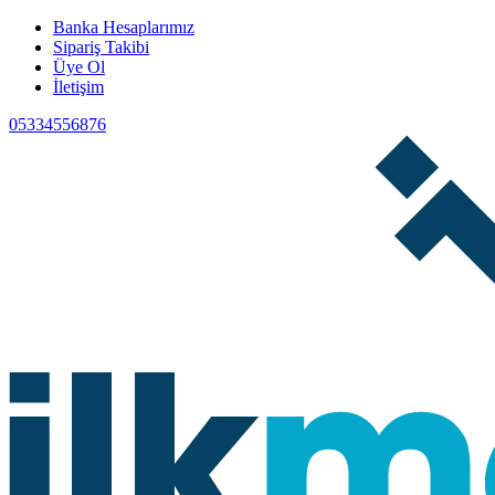
Banka Hesaplarımız
Sipariş Takibi
Üye Ol
İletişim
05334556876