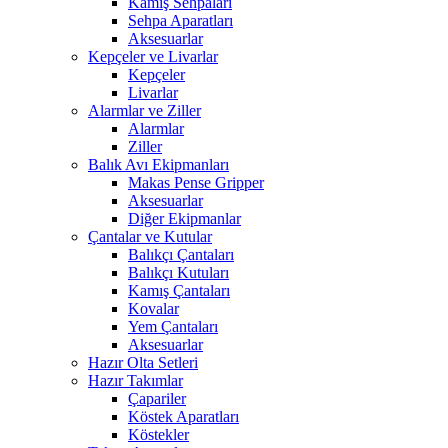
Kamış Sehpaları
Sehpa Aparatları
Aksesuarlar
Kepçeler ve Livarlar
Kepçeler
Livarlar
Alarmlar ve Ziller
Alarmlar
Ziller
Balık Avı Ekipmanları
Makas Pense Gripper
Aksesuarlar
Diğer Ekipmanlar
Çantalar ve Kutular
Balıkçı Çantaları
Balıkçı Kutuları
Kamış Çantaları
Kovalar
Yem Çantaları
Aksesuarlar
Hazır Olta Setleri
Hazır Takımlar
Çapariler
Köstek Aparatları
Köstekler