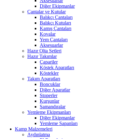
Aksesuarlar
Diğer Ekipmanlar
Çantalar ve Kutular
Balıkçı Çantaları
Balıkçı Kutuları
Kamış Çantaları
Kovalar
Yem Çantaları
Aksesuarlar
Hazır Olta Setleri
Hazır Takımlar
Çapariler
Köstek Aparatları
Köstekler
Takım Aparatları
Boncuklar
Diğer Aparatlar
Stoperler
Kurşunlar
Şamandıralar
Yemleme Ekipmanları
Diğer Ekipmanlar
Yemleme Sapanları
Kamp Malzemeleri
Aydınlatma