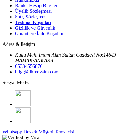
Banka Hesap Bilgileri
Üyelik Sözleşmesi
Satış Sözleşmesi
Teslimat Koşulları
Gizlilik ve Güvenlik
Garanti ve İade Koşulları
Adres & İletişim
Kutlu Mah. İmam Alim Sultan Cadddesi No:146/D
MAMAK/ANKARA
05334556876
bilgi@ilkmevsim.com
Sosyal Medya
Whatsapp Destek
Müşteri Temsilcisi