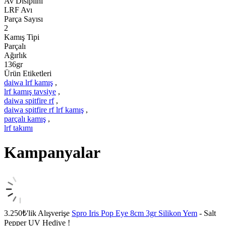
Av Disiplini
LRF Avı
Parça Sayısı
2
Kamış Tipi
Parçalı
Ağırlık
136gr
Ürün Etiketleri
daiwa lrf kamış
,
lrf kamış tavsiye
,
daiwa spitfire rf
,
daiwa spitfire rf lrf kamış
,
parçalı kamış
,
lrf takımı
Kampanyalar
3.250₺'lik Alışverişe
Spro Iris Pop Eye 8cm 3gr Silikon Yem
- Salt
Pepper UV Hediye !