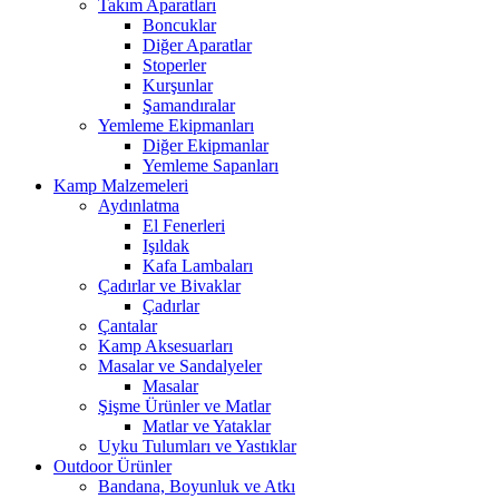
Takım Aparatları
Boncuklar
Diğer Aparatlar
Stoperler
Kurşunlar
Şamandıralar
Yemleme Ekipmanları
Diğer Ekipmanlar
Yemleme Sapanları
Kamp Malzemeleri
Aydınlatma
El Fenerleri
Işıldak
Kafa Lambaları
Çadırlar ve Bivaklar
Çadırlar
Çantalar
Kamp Aksesuarları
Masalar ve Sandalyeler
Masalar
Şişme Ürünler ve Matlar
Matlar ve Yataklar
Uyku Tulumları ve Yastıklar
Outdoor Ürünler
Bandana, Boyunluk ve Atkı