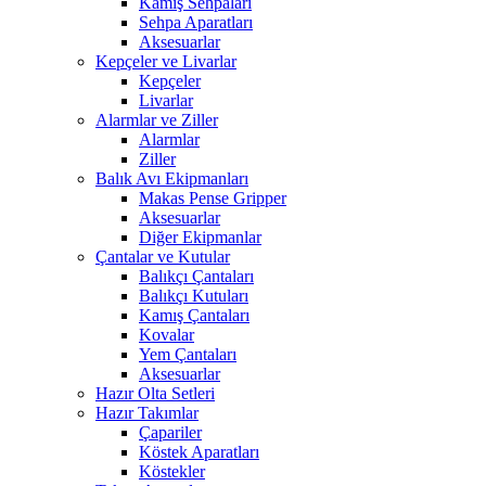
Kamış Sehpaları
Sehpa Aparatları
Aksesuarlar
Kepçeler ve Livarlar
Kepçeler
Livarlar
Alarmlar ve Ziller
Alarmlar
Ziller
Balık Avı Ekipmanları
Makas Pense Gripper
Aksesuarlar
Diğer Ekipmanlar
Çantalar ve Kutular
Balıkçı Çantaları
Balıkçı Kutuları
Kamış Çantaları
Kovalar
Yem Çantaları
Aksesuarlar
Hazır Olta Setleri
Hazır Takımlar
Çapariler
Köstek Aparatları
Köstekler