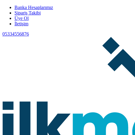
Banka Hesaplarımız
Sipariş Takibi
Üye Ol
İletişim
05334556876