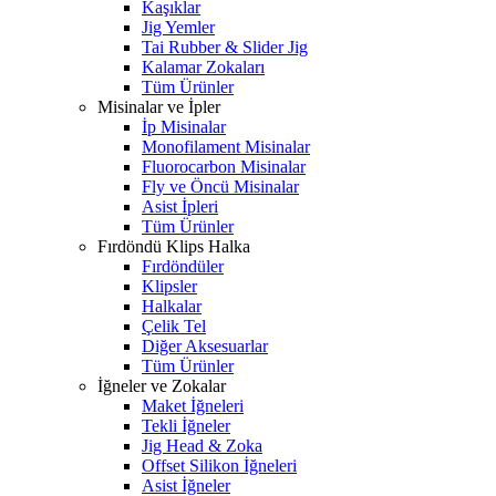
Kaşıklar
Jig Yemler
Tai Rubber & Slider Jig
Kalamar Zokaları
Tüm Ürünler
Misinalar ve İpler
İp Misinalar
Monofilament Misinalar
Fluorocarbon Misinalar
Fly ve Öncü Misinalar
Asist İpleri
Tüm Ürünler
Fırdöndü Klips Halka
Fırdöndüler
Klipsler
Halkalar
Çelik Tel
Diğer Aksesuarlar
Tüm Ürünler
İğneler ve Zokalar
Maket İğneleri
Tekli İğneler
Jig Head & Zoka
Offset Silikon İğneleri
Asist İğneler