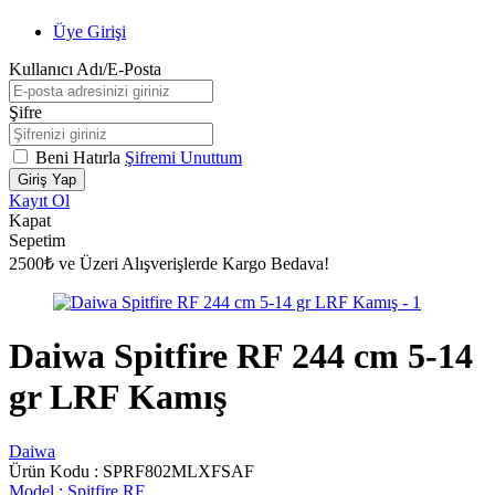
Üye Girişi
Kullanıcı Adı/E-Posta
Şifre
Beni Hatırla
Şifremi Unuttum
Giriş Yap
Kayıt Ol
Kapat
Sepetim
2500₺ ve Üzeri Alışverişlerde Kargo Bedava!
Daiwa Spitfire RF 244 cm 5-14
gr LRF Kamış
Daiwa
Ürün Kodu :
SPRF802MLXFSAF
Model :
Spitfire RF