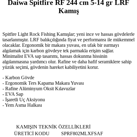
Daiwa Spitfire RF 244 cm 5-14 gr LRF
Kamış
Spitfire Light Rock Fishing Kamışlar; yeni ince ve hassas gövdelerle
tasarlanmıştır. LRF balıkçılığında fiyat ve performansı ile mükemmel
olacaklar. Ergonomik bir makara yuvası, en ufak bir ısırmayı
algılamak için karbon gövdeye tek parmakla erişim sağlar.
Minimalist EVA sap tasarımı, hassas dokunma hissinin
algılanmasına yardımcı olur. Rafine ve daha hafif seramiklere sahip
yüzük seçimi, gövdenin hareket kabiliyetini korur.
- Karbon Gövde
- Ergonomik Ters Kapama Makara Yuvası
- Rafine Alüminyum Oksit Kılavuzlar
- EVA Sap
- İşaretli Uç Aksiyonu
- Yem Asma Halkası
KAMIŞIN TEKNİK ÖZELLİKLERİ
ÜRETİCİ KODU
SPRF802MLXFSAF