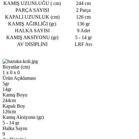
KAMIŞ UZUNLUĞU ( cm)
244 cm
PARÇA SAYISI
2 Parça
KAPALI UZUNLUK (cm)
126 cm
KAMIŞ AĞIRLIĞI (gr)
136 gr
HALKA SAYISI
9 Adet
KAMIŞ AKSİYONU (gr)
5 - 14 gr
AV DİSİPLİNİ
LRF Avı
Boyutlar (cm)
1 x 0 x 0
Ürün Açıklaması
5gr
14gr
Kamış Boyu
244cm
Kapalı Boy
126cm
Kamış Aksiyonu (gr)
5 - 14 gr
Halka Sayısı
9