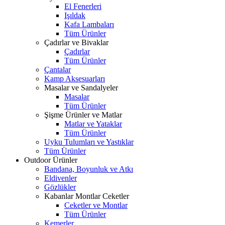
El Fenerleri
Işıldak
Kafa Lambaları
Tüm Ürünler
Çadırlar ve Bivaklar
Çadırlar
Tüm Ürünler
Çantalar
Kamp Aksesuarları
Masalar ve Sandalyeler
Masalar
Tüm Ürünler
Şişme Ürünler ve Matlar
Matlar ve Yataklar
Tüm Ürünler
Uyku Tulumları ve Yastıklar
Tüm Ürünler
Outdoor Ürünler
Bandana, Boyunluk ve Atkı
Eldivenler
Gözlükler
Kabanlar Montlar Ceketler
Ceketler ve Montlar
Tüm Ürünler
Kemerler