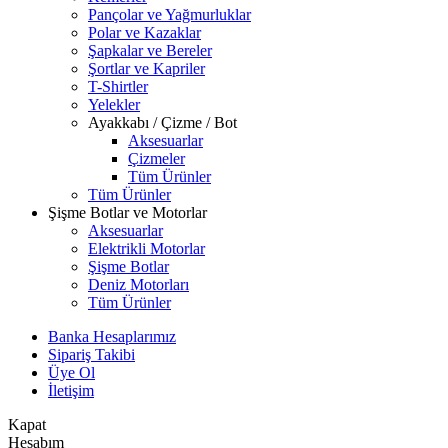
Pançolar ve Yağmurluklar
Polar ve Kazaklar
Şapkalar ve Bereler
Şortlar ve Kapriler
T-Shirtler
Yelekler
Ayakkabı / Çizme / Bot
Aksesuarlar
Çizmeler
Tüm Ürünler
Tüm Ürünler
Şişme Botlar ve Motorlar
Aksesuarlar
Elektrikli Motorlar
Şişme Botlar
Deniz Motorları
Tüm Ürünler
Banka Hesaplarımız
Sipariş Takibi
Üye Ol
İletişim
Kapat
Hesabım