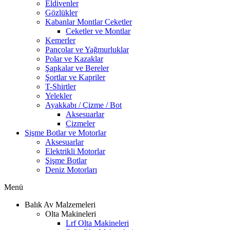
Eldivenler
Gözlükler
Kabanlar Montlar Ceketler
Ceketler ve Montlar
Kemerler
Pançolar ve Yağmurluklar
Polar ve Kazaklar
Şapkalar ve Bereler
Şortlar ve Kapriler
T-Shirtler
Yelekler
Ayakkabı / Çizme / Bot
Aksesuarlar
Çizmeler
Şişme Botlar ve Motorlar
Aksesuarlar
Elektrikli Motorlar
Şişme Botlar
Deniz Motorları
Menü
Balık Av Malzemeleri
Olta Makineleri
Lrf Olta Makineleri