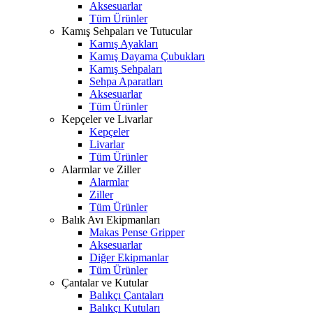
Aksesuarlar
Tüm Ürünler
Kamış Sehpaları ve Tutucular
Kamış Ayakları
Kamış Dayama Çubukları
Kamış Sehpaları
Sehpa Aparatları
Aksesuarlar
Tüm Ürünler
Kepçeler ve Livarlar
Kepçeler
Livarlar
Tüm Ürünler
Alarmlar ve Ziller
Alarmlar
Ziller
Tüm Ürünler
Balık Avı Ekipmanları
Makas Pense Gripper
Aksesuarlar
Diğer Ekipmanlar
Tüm Ürünler
Çantalar ve Kutular
Balıkçı Çantaları
Balıkçı Kutuları