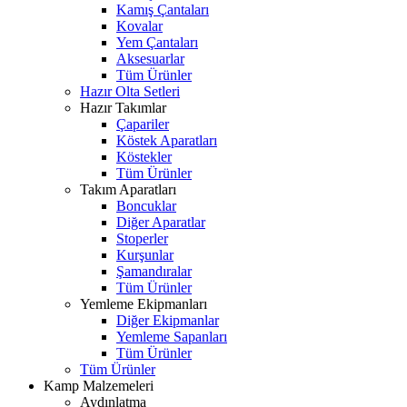
Kamış Çantaları
Kovalar
Yem Çantaları
Aksesuarlar
Tüm Ürünler
Hazır Olta Setleri
Hazır Takımlar
Çapariler
Köstek Aparatları
Köstekler
Tüm Ürünler
Takım Aparatları
Boncuklar
Diğer Aparatlar
Stoperler
Kurşunlar
Şamandıralar
Tüm Ürünler
Yemleme Ekipmanları
Diğer Ekipmanlar
Yemleme Sapanları
Tüm Ürünler
Tüm Ürünler
Kamp Malzemeleri
Aydınlatma