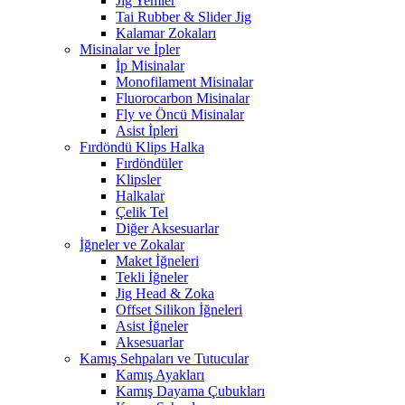
Jig Yemler
Tai Rubber & Slider Jig
Kalamar Zokaları
Misinalar ve İpler
İp Misinalar
Monofilament Misinalar
Fluorocarbon Misinalar
Fly ve Öncü Misinalar
Asist İpleri
Fırdöndü Klips Halka
Fırdöndüler
Klipsler
Halkalar
Çelik Tel
Diğer Aksesuarlar
İğneler ve Zokalar
Maket İğneleri
Tekli İğneler
Jig Head & Zoka
Offset Silikon İğneleri
Asist İğneler
Aksesuarlar
Kamış Sehpaları ve Tutucular
Kamış Ayakları
Kamış Dayama Çubukları