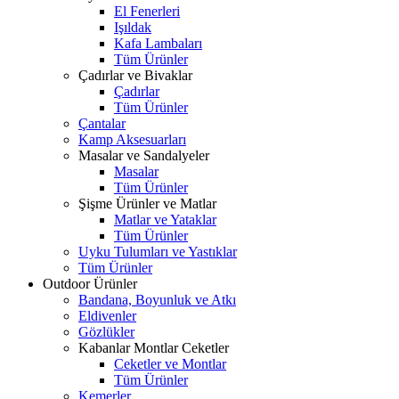
El Fenerleri
Işıldak
Kafa Lambaları
Tüm Ürünler
Çadırlar ve Bivaklar
Çadırlar
Tüm Ürünler
Çantalar
Kamp Aksesuarları
Masalar ve Sandalyeler
Masalar
Tüm Ürünler
Şişme Ürünler ve Matlar
Matlar ve Yataklar
Tüm Ürünler
Uyku Tulumları ve Yastıklar
Tüm Ürünler
Outdoor Ürünler
Bandana, Boyunluk ve Atkı
Eldivenler
Gözlükler
Kabanlar Montlar Ceketler
Ceketler ve Montlar
Tüm Ürünler
Kemerler