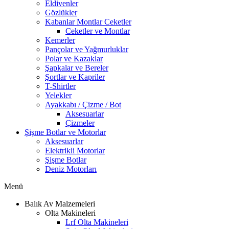
Eldivenler
Gözlükler
Kabanlar Montlar Ceketler
Ceketler ve Montlar
Kemerler
Pançolar ve Yağmurluklar
Polar ve Kazaklar
Şapkalar ve Bereler
Şortlar ve Kapriler
T-Shirtler
Yelekler
Ayakkabı / Çizme / Bot
Aksesuarlar
Çizmeler
Şişme Botlar ve Motorlar
Aksesuarlar
Elektrikli Motorlar
Şişme Botlar
Deniz Motorları
Menü
Balık Av Malzemeleri
Olta Makineleri
Lrf Olta Makineleri