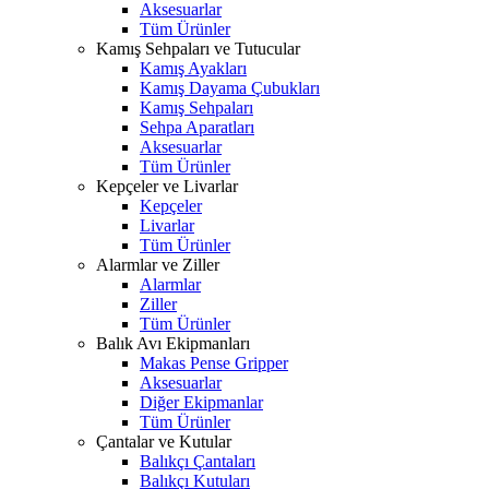
Aksesuarlar
Tüm Ürünler
Kamış Sehpaları ve Tutucular
Kamış Ayakları
Kamış Dayama Çubukları
Kamış Sehpaları
Sehpa Aparatları
Aksesuarlar
Tüm Ürünler
Kepçeler ve Livarlar
Kepçeler
Livarlar
Tüm Ürünler
Alarmlar ve Ziller
Alarmlar
Ziller
Tüm Ürünler
Balık Avı Ekipmanları
Makas Pense Gripper
Aksesuarlar
Diğer Ekipmanlar
Tüm Ürünler
Çantalar ve Kutular
Balıkçı Çantaları
Balıkçı Kutuları