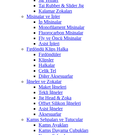
Jig Yemler
Tai Rubber & Slider Jig
Kalamar Zokaları
Misinalar ve İpler
İp Misinalar
Monofilament Misinalar
Fluorocarbon Misinalar
Fly ve Öncü Misinalar
Asist İpleri
Fırdöndü Klips Halka
Fırdöndüler
Klipsler
Halkalar
Çelik Tel
Diğer Aksesuarlar
İğneler ve Zokalar
Maket İğneleri
Tekli İğneler
Jig Head & Zoka
Offset Silikon İğneleri
Asist İğneler
Aksesuarlar
Kamış Sehpaları ve Tutucular
Kamış Ayakları
Kamış Dayama Çubukları