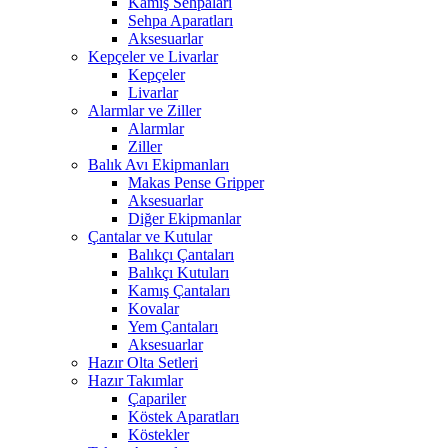
Kamış Sehpaları
Sehpa Aparatları
Aksesuarlar
Kepçeler ve Livarlar
Kepçeler
Livarlar
Alarmlar ve Ziller
Alarmlar
Ziller
Balık Avı Ekipmanları
Makas Pense Gripper
Aksesuarlar
Diğer Ekipmanlar
Çantalar ve Kutular
Balıkçı Çantaları
Balıkçı Kutuları
Kamış Çantaları
Kovalar
Yem Çantaları
Aksesuarlar
Hazır Olta Setleri
Hazır Takımlar
Çapariler
Köstek Aparatları
Köstekler