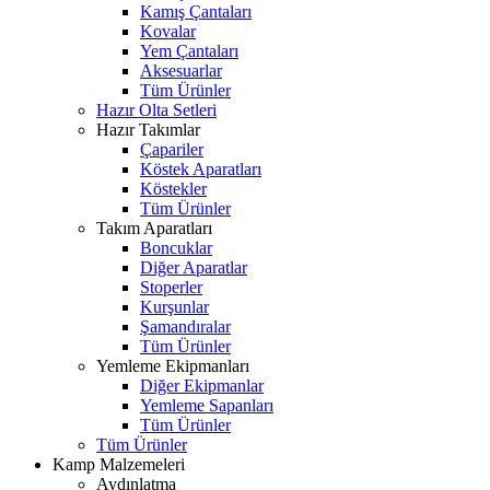
Kamış Çantaları
Kovalar
Yem Çantaları
Aksesuarlar
Tüm Ürünler
Hazır Olta Setleri
Hazır Takımlar
Çapariler
Köstek Aparatları
Köstekler
Tüm Ürünler
Takım Aparatları
Boncuklar
Diğer Aparatlar
Stoperler
Kurşunlar
Şamandıralar
Tüm Ürünler
Yemleme Ekipmanları
Diğer Ekipmanlar
Yemleme Sapanları
Tüm Ürünler
Tüm Ürünler
Kamp Malzemeleri
Aydınlatma