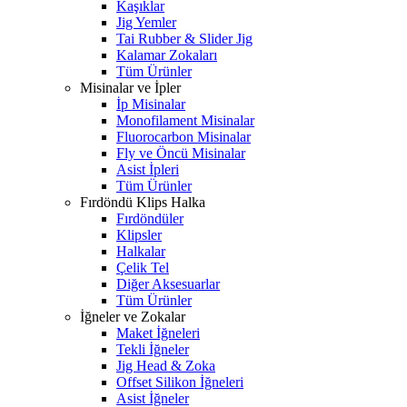
Kaşıklar
Jig Yemler
Tai Rubber & Slider Jig
Kalamar Zokaları
Tüm Ürünler
Misinalar ve İpler
İp Misinalar
Monofilament Misinalar
Fluorocarbon Misinalar
Fly ve Öncü Misinalar
Asist İpleri
Tüm Ürünler
Fırdöndü Klips Halka
Fırdöndüler
Klipsler
Halkalar
Çelik Tel
Diğer Aksesuarlar
Tüm Ürünler
İğneler ve Zokalar
Maket İğneleri
Tekli İğneler
Jig Head & Zoka
Offset Silikon İğneleri
Asist İğneler