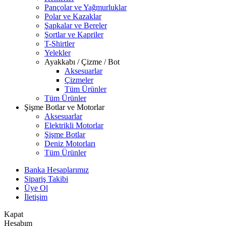
Pançolar ve Yağmurluklar
Polar ve Kazaklar
Şapkalar ve Bereler
Şortlar ve Kapriler
T-Shirtler
Yelekler
Ayakkabı / Çizme / Bot
Aksesuarlar
Çizmeler
Tüm Ürünler
Tüm Ürünler
Şişme Botlar ve Motorlar
Aksesuarlar
Elektrikli Motorlar
Şişme Botlar
Deniz Motorları
Tüm Ürünler
Banka Hesaplarımız
Sipariş Takibi
Üye Ol
İletişim
Kapat
Hesabım