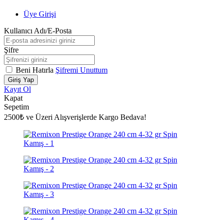
Üye Girişi
Kullanıcı Adı/E-Posta
Şifre
Beni Hatırla
Şifremi Unuttum
Giriş Yap
Kayıt Ol
Kapat
Sepetim
2500₺ ve Üzeri Alışverişlerde Kargo Bedava!