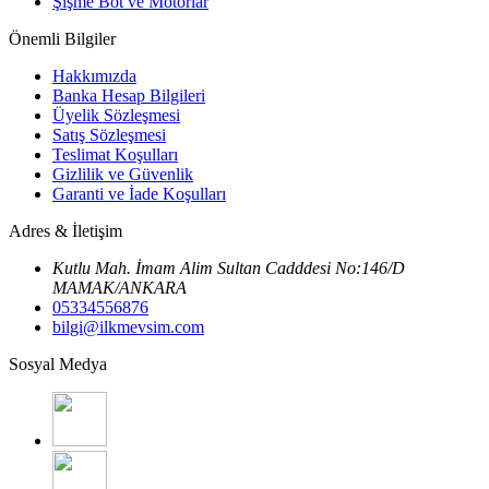
Şişme Bot ve Motorlar
Önemli Bilgiler
Hakkımızda
Banka Hesap Bilgileri
Üyelik Sözleşmesi
Satış Sözleşmesi
Teslimat Koşulları
Gizlilik ve Güvenlik
Garanti ve İade Koşulları
Adres & İletişim
Kutlu Mah. İmam Alim Sultan Cadddesi No:146/D
MAMAK/ANKARA
05334556876
bilgi@ilkmevsim.com
Sosyal Medya