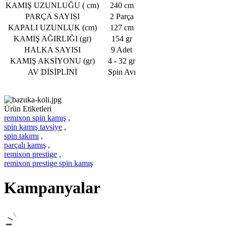
KAMIŞ UZUNLUĞU ( cm)
240 cm
PARÇA SAYISI
2 Parça
KAPALI UZUNLUK (cm)
127 cm
KAMIŞ AĞIRLIĞI (gr)
154 gr
HALKA SAYISI
9 Adet
KAMIŞ AKSİYONU (gr)
4 - 32 gr
AV DİSİPLİNİ
Spin Avı
Ürün Etiketleri
remixon spin kamış
,
spin kamış tavsiye
,
spin takımı
,
parçalı kamış
,
remixon prestige
,
remixon prestige spin kamış
Kampanyalar