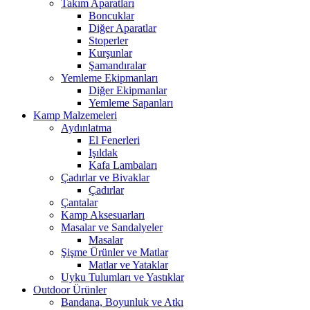
Takım Aparatları
Boncuklar
Diğer Aparatlar
Stoperler
Kurşunlar
Şamandıralar
Yemleme Ekipmanları
Diğer Ekipmanlar
Yemleme Sapanları
Kamp Malzemeleri
Aydınlatma
El Fenerleri
Işıldak
Kafa Lambaları
Çadırlar ve Bivaklar
Çadırlar
Çantalar
Kamp Aksesuarları
Masalar ve Sandalyeler
Masalar
Şişme Ürünler ve Matlar
Matlar ve Yataklar
Uyku Tulumları ve Yastıklar
Outdoor Ürünler
Bandana, Boyunluk ve Atkı