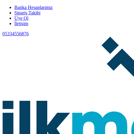
Banka Hesaplarımız
Sipariş Takibi
Üye Ol
İletişim
05334556876