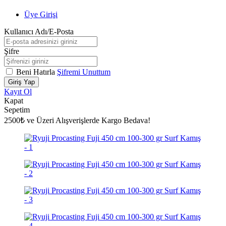
Üye Girişi
Kullanıcı Adı/E-Posta
Şifre
Beni Hatırla
Şifremi Unuttum
Giriş Yap
Kayıt Ol
Kapat
Sepetim
2500₺ ve Üzeri Alışverişlerde Kargo Bedava!