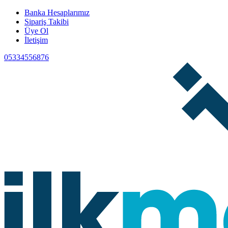
Banka Hesaplarımız
Sipariş Takibi
Üye Ol
İletişim
05334556876