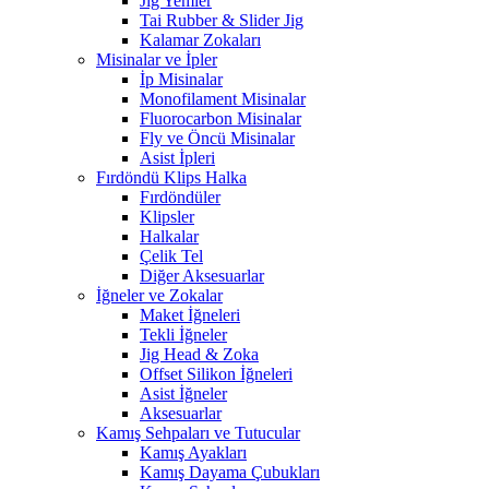
Jig Yemler
Tai Rubber & Slider Jig
Kalamar Zokaları
Misinalar ve İpler
İp Misinalar
Monofilament Misinalar
Fluorocarbon Misinalar
Fly ve Öncü Misinalar
Asist İpleri
Fırdöndü Klips Halka
Fırdöndüler
Klipsler
Halkalar
Çelik Tel
Diğer Aksesuarlar
İğneler ve Zokalar
Maket İğneleri
Tekli İğneler
Jig Head & Zoka
Offset Silikon İğneleri
Asist İğneler
Aksesuarlar
Kamış Sehpaları ve Tutucular
Kamış Ayakları
Kamış Dayama Çubukları