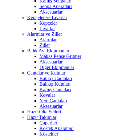
Kamış Sehpaları
Sehpa Aparatları
Aksesuarlar
Kepçeler ve Livarlar
Kepçeler
Livarlar
Alarmlar ve Ziller
Alarmlar
Ziller
Balık Avı Ekipmanları
Makas Pense Gripper
Aksesuarlar
Diğer Ekipmanlar
Çantalar ve Kutular
Balıkçı Çantaları
Balıkçı Kutuları
Kamış Çantaları
Kovalar
Yem Çantaları
Aksesuarlar
Hazır Olta Setleri
Hazır Takımlar
Çapariler
Köstek Aparatları
Köstekler