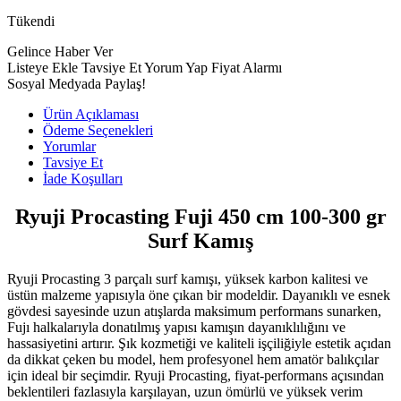
Tükendi
Gelince Haber Ver
Listeye Ekle
Tavsiye Et
Yorum Yap
Fiyat Alarmı
Sosyal Medyada Paylaş!
Ürün Açıklaması
Ödeme Seçenekleri
Yorumlar
Tavsiye Et
İade Koşulları
Ryuji Procasting Fuji 450 cm 100-300 gr
Surf Kamış
Ryuji Procasting 3 parçalı surf kamışı, yüksek karbon kalitesi ve
üstün malzeme yapısıyla öne çıkan bir modeldir. Dayanıklı ve esnek
gövdesi sayesinde uzun atışlarda maksimum performans sunarken,
Fujı halkalarıyla donatılmış yapısı kamışın dayanıklılığını ve
hassasiyetini artırır. Şık kozmetiği ve kaliteli işçiliğiyle estetik açıdan
da dikkat çeken bu model, hem profesyonel hem amatör balıkçılar
için ideal bir seçimdir. Ryuji Procasting, fiyat-performans açısından
beklentileri fazlasıyla karşılayan, uzun ömürlü ve yüksek verim