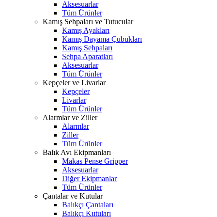
Aksesuarlar
Tüm Ürünler
Kamış Sehpaları ve Tutucular
Kamış Ayakları
Kamış Dayama Çubukları
Kamış Sehpaları
Sehpa Aparatları
Aksesuarlar
Tüm Ürünler
Kepçeler ve Livarlar
Kepçeler
Livarlar
Tüm Ürünler
Alarmlar ve Ziller
Alarmlar
Ziller
Tüm Ürünler
Balık Avı Ekipmanları
Makas Pense Gripper
Aksesuarlar
Diğer Ekipmanlar
Tüm Ürünler
Çantalar ve Kutular
Balıkçı Çantaları
Balıkçı Kutuları