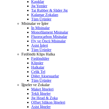
Kaşıklar
Jig Yemler
Tai Rubber & Slider Jig
Kalamar Zokaları
Tüm Ürünler
Misinalar ve İpler
İp Misinalar
Monofilament Misinalar
Fluorocarbon Misinalar
Fly ve Öncü Misinalar
Asist İpleri
Tüm Ürünler
Fırdöndü Klips Halka
Fırdöndüler
Klipsler
Halkalar
Çelik Tel
Diğer Aksesuarlar
Tüm Ürünler
İğneler ve Zokalar
Maket İğneleri
Tekli İğneler
Jig Head & Zoka
Offset Silikon İğneleri
Asist İğneler