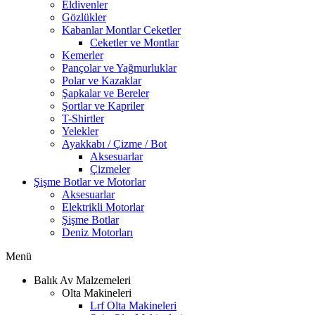
Eldivenler
Gözlükler
Kabanlar Montlar Ceketler
Ceketler ve Montlar
Kemerler
Pançolar ve Yağmurluklar
Polar ve Kazaklar
Şapkalar ve Bereler
Şortlar ve Kapriler
T-Shirtler
Yelekler
Ayakkabı / Çizme / Bot
Aksesuarlar
Çizmeler
Şişme Botlar ve Motorlar
Aksesuarlar
Elektrikli Motorlar
Şişme Botlar
Deniz Motorları
Menü
Balık Av Malzemeleri
Olta Makineleri
Lrf Olta Makineleri