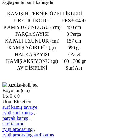
sağlayan bir surf kamışıdır.
KAMIŞIN TEKNİK ÖZELLİKLERİ
ÜRETİCİ KODU
PRS300450
KAMIŞ UZUNLUĞU ( cm)
450 cm
PARÇA SAYISI
3 Parça
KAPALI UZUNLUK (cm)
157 cm
KAMIŞ AĞIRLIĞI (gr)
596 gr
HALKA SAYISI
7 Adet
KAMIŞ AKSİYONU (gr)
100 - 300 gr
AV DİSİPLİNİ
Surf Avı
Boyutlar (cm)
1 x 0 x 0
Ürün Etiketleri
surf kamış tavsiye
,
ryuji surf kamış
,
parçalı kamış
,
surf takımı
,
ryuji procasting
,
ryuji procasting surf kamış