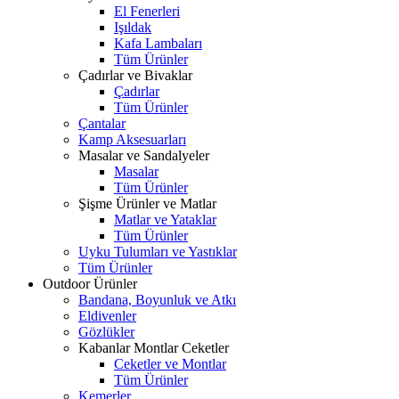
El Fenerleri
Işıldak
Kafa Lambaları
Tüm Ürünler
Çadırlar ve Bivaklar
Çadırlar
Tüm Ürünler
Çantalar
Kamp Aksesuarları
Masalar ve Sandalyeler
Masalar
Tüm Ürünler
Şişme Ürünler ve Matlar
Matlar ve Yataklar
Tüm Ürünler
Uyku Tulumları ve Yastıklar
Tüm Ürünler
Outdoor Ürünler
Bandana, Boyunluk ve Atkı
Eldivenler
Gözlükler
Kabanlar Montlar Ceketler
Ceketler ve Montlar
Tüm Ürünler
Kemerler