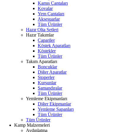
Kamış Çantaları
Kovalar
Yem Çantaları
Aksesuarlar
Tüm Ürünler
Hazır Olta Setleri
Hazır Takımlar
Çapariler
Köstek Aparatları
Köstekler
Tüm Ürünler
Takım Aparatları
Boncuklar
Diğer Aparatlar
Stoperler
Kurşunlar
Şamandıralar
Tüm Ürünler
Yemleme Ekipmanları
Diğer Ekipmanlar
Yemleme Sapanları
Tüm Ürünler
Tüm Ürünler
Kamp Malzemeleri
Aydınlatma