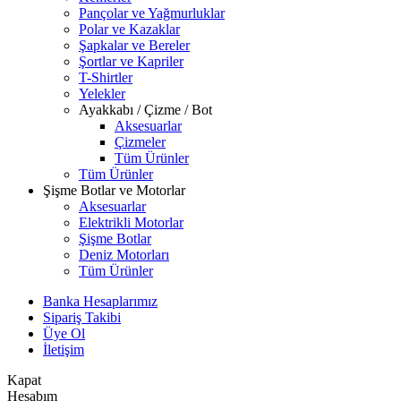
Pançolar ve Yağmurluklar
Polar ve Kazaklar
Şapkalar ve Bereler
Şortlar ve Kapriler
T-Shirtler
Yelekler
Ayakkabı / Çizme / Bot
Aksesuarlar
Çizmeler
Tüm Ürünler
Tüm Ürünler
Şişme Botlar ve Motorlar
Aksesuarlar
Elektrikli Motorlar
Şişme Botlar
Deniz Motorları
Tüm Ürünler
Banka Hesaplarımız
Sipariş Takibi
Üye Ol
İletişim
Kapat
Hesabım