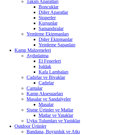
Takım Aparatları
Boncuklar
Diğer Aparatlar
Stoperler
Kurşunlar
Şamandıralar
Yemleme Ekipmanları
Diğer Ekipmanlar
Yemleme Sapanları
Kamp Malzemeleri
Aydınlatma
El Fenerleri
Işıldak
Kafa Lambaları
Çadırlar ve Bivaklar
Çadırlar
Çantalar
Kamp Aksesuarları
Masalar ve Sandalyeler
Masalar
Şişme Ürünler ve Matlar
Matlar ve Yataklar
Uyku Tulumları ve Yastıklar
Outdoor Ürünler
Bandana, Boyunluk ve Atkı