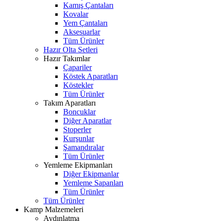
Kamış Çantaları
Kovalar
Yem Çantaları
Aksesuarlar
Tüm Ürünler
Hazır Olta Setleri
Hazır Takımlar
Çapariler
Köstek Aparatları
Köstekler
Tüm Ürünler
Takım Aparatları
Boncuklar
Diğer Aparatlar
Stoperler
Kurşunlar
Şamandıralar
Tüm Ürünler
Yemleme Ekipmanları
Diğer Ekipmanlar
Yemleme Sapanları
Tüm Ürünler
Tüm Ürünler
Kamp Malzemeleri
Aydınlatma