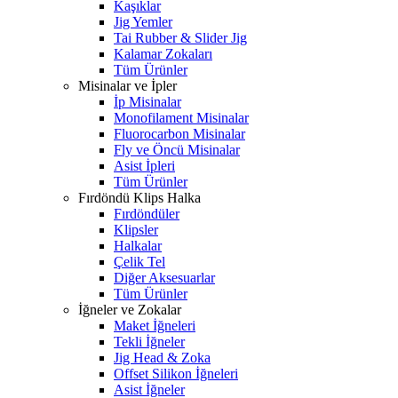
Kaşıklar
Jig Yemler
Tai Rubber & Slider Jig
Kalamar Zokaları
Tüm Ürünler
Misinalar ve İpler
İp Misinalar
Monofilament Misinalar
Fluorocarbon Misinalar
Fly ve Öncü Misinalar
Asist İpleri
Tüm Ürünler
Fırdöndü Klips Halka
Fırdöndüler
Klipsler
Halkalar
Çelik Tel
Diğer Aksesuarlar
Tüm Ürünler
İğneler ve Zokalar
Maket İğneleri
Tekli İğneler
Jig Head & Zoka
Offset Silikon İğneleri
Asist İğneler