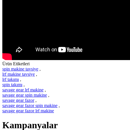
Ürün Etiketleri
spin makine tavsiye
,
lrf makine tavsiye
,
lrf takımı
,
spin takımı
,
savage gear lrf makine
,
savage gear spin makine
,
savage gear fazor
,
savage gear fazor spin makine
,
savage gear fazor lrf makine
Kampanyalar