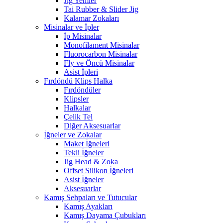
Jig Yemler
Tai Rubber & Slider Jig
Kalamar Zokaları
Misinalar ve İpler
İp Misinalar
Monofilament Misinalar
Fluorocarbon Misinalar
Fly ve Öncü Misinalar
Asist İpleri
Fırdöndü Klips Halka
Fırdöndüler
Klipsler
Halkalar
Çelik Tel
Diğer Aksesuarlar
İğneler ve Zokalar
Maket İğneleri
Tekli İğneler
Jig Head & Zoka
Offset Silikon İğneleri
Asist İğneler
Aksesuarlar
Kamış Sehpaları ve Tutucular
Kamış Ayakları
Kamış Dayama Çubukları