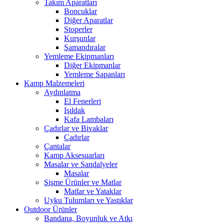
Takım Aparatları
Boncuklar
Diğer Aparatlar
Stoperler
Kurşunlar
Şamandıralar
Yemleme Ekipmanları
Diğer Ekipmanlar
Yemleme Sapanları
Kamp Malzemeleri
Aydınlatma
El Fenerleri
Işıldak
Kafa Lambaları
Çadırlar ve Bivaklar
Çadırlar
Çantalar
Kamp Aksesuarları
Masalar ve Sandalyeler
Masalar
Şişme Ürünler ve Matlar
Matlar ve Yataklar
Uyku Tulumları ve Yastıklar
Outdoor Ürünler
Bandana, Boyunluk ve Atkı