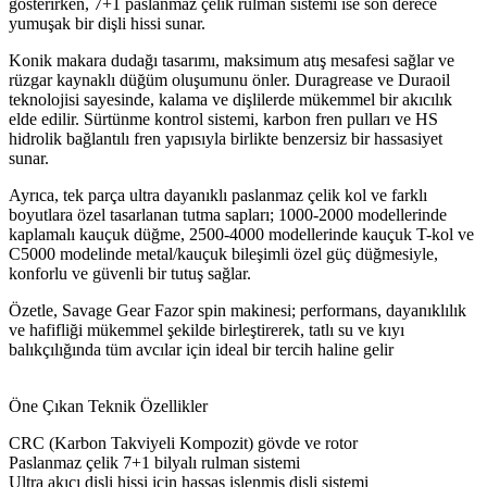
gösterirken, 7+1 paslanmaz çelik rulman sistemi ise son derece
yumuşak bir dişli hissi sunar.
Konik makara dudağı tasarımı, maksimum atış mesafesi sağlar ve
rüzgar kaynaklı düğüm oluşumunu önler. Duragrease ve Duraoil
teknolojisi sayesinde, kalama ve dişlilerde mükemmel bir akıcılık
elde edilir. Sürtünme kontrol sistemi, karbon fren pulları ve HS
hidrolik bağlantılı fren yapısıyla birlikte benzersiz bir hassasiyet
sunar.
Ayrıca, tek parça ultra dayanıklı paslanmaz çelik kol ve farklı
boyutlara özel tasarlanan tutma sapları; 1000-2000 modellerinde
kaplamalı kauçuk düğme, 2500-4000 modellerinde kauçuk T-kol ve
C5000 modelinde metal/kauçuk bileşimli özel güç düğmesiyle,
konforlu ve güvenli bir tutuş sağlar.
Özetle, Savage Gear Fazor spin makinesi; performans, dayanıklılık
ve hafifliği mükemmel şekilde birleştirerek, tatlı su ve kıyı
balıkçılığında tüm avcılar için ideal bir tercih haline gelir
Öne Çıkan Teknik Özellikler
CRC (Karbon Takviyeli Kompozit) gövde ve rotor
Paslanmaz çelik 7+1 bilyalı rulman sistemi
Ultra akıcı dişli hissi için hassas işlenmiş dişli sistemi