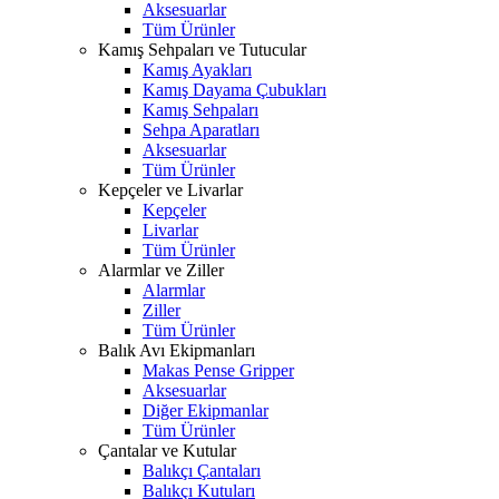
Aksesuarlar
Tüm Ürünler
Kamış Sehpaları ve Tutucular
Kamış Ayakları
Kamış Dayama Çubukları
Kamış Sehpaları
Sehpa Aparatları
Aksesuarlar
Tüm Ürünler
Kepçeler ve Livarlar
Kepçeler
Livarlar
Tüm Ürünler
Alarmlar ve Ziller
Alarmlar
Ziller
Tüm Ürünler
Balık Avı Ekipmanları
Makas Pense Gripper
Aksesuarlar
Diğer Ekipmanlar
Tüm Ürünler
Çantalar ve Kutular
Balıkçı Çantaları
Balıkçı Kutuları