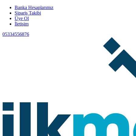
Banka Hesaplarımız
Sipariş Takibi
Üye Ol
İletişim
05334556876