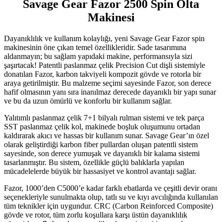
Savage Gear Fazor 2500 Spin Olta
Makinesi
Dayanıklılık ve kullanım kolaylığı, yeni Savage Gear Fazor spin
makinesinin öne çıkan temel özellikleridir. Sade tasarımına
aldanmayın; bu sağlam yapıdaki makine, performansıyla sizi
şaşırtacak! Patentli paslanmaz çelik Precision Cut dişli sistemiyle
donatılan Fazor, karbon takviyeli kompozit gövde ve rotorla bir
araya getirilmiştir. Bu malzeme seçimi sayesinde Fazor, son derece
hafif olmasının yanı sıra inanılmaz derecede dayanıklı bir yapı sunar
ve bu da uzun ömürlü ve konforlu bir kullanım sağlar.
Yalıtımlı paslanmaz çelik 7+1 bilyalı rulman sistemi ve tek parça
SST paslanmaz çelik kol, makinede boşluk oluşumunu ortadan
kaldırarak akıcı ve hassas bir kullanım sunar. Savage Gear’ın özel
olarak geliştirdiği karbon fiber pullardan oluşan patentli sistem
sayesinde, son derece yumuşak ve dayanıklı bir kalama sistemi
tasarlanmıştır. Bu sistem, özellikle güçlü balıklarla yapılan
mücadelelerde büyük bir hassasiyet ve kontrol avantajı sağlar.
Fazor, 1000’den C5000’e kadar farklı ebatlarda ve çeşitli devir oranı
seçenekleriyle sunulmakta olup, tatlı su ve kıyı avcılığında kullanılan
tüm teknikler için uygundur. CRC (Carbon Reinforced Composite)
gövde ve rotor, tüm zorlu koşullara karşı üstün dayanıklılık