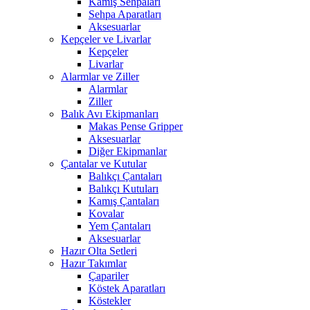
Kamış Sehpaları
Sehpa Aparatları
Aksesuarlar
Kepçeler ve Livarlar
Kepçeler
Livarlar
Alarmlar ve Ziller
Alarmlar
Ziller
Balık Avı Ekipmanları
Makas Pense Gripper
Aksesuarlar
Diğer Ekipmanlar
Çantalar ve Kutular
Balıkçı Çantaları
Balıkçı Kutuları
Kamış Çantaları
Kovalar
Yem Çantaları
Aksesuarlar
Hazır Olta Setleri
Hazır Takımlar
Çapariler
Köstek Aparatları
Köstekler