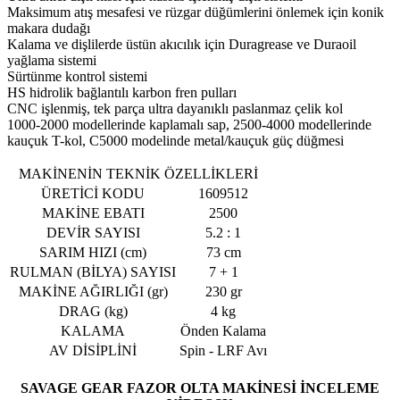
Maksimum atış mesafesi ve rüzgar düğümlerini önlemek için konik
makara dudağı
Kalama ve dişlilerde üstün akıcılık için Duragrease ve Duraoil
yağlama sistemi
Sürtünme kontrol sistemi
HS hidrolik bağlantılı karbon fren pulları
CNC işlenmiş, tek parça ultra dayanıklı paslanmaz çelik kol
1000-2000 modellerinde kaplamalı sap, 2500-4000 modellerinde
kauçuk T-kol, C5000 modelinde metal/kauçuk güç düğmesi
MAKİNENİN TEKNİK ÖZELLİKLERİ
ÜRETİCİ KODU
1609512
MAKİNE EBATI
2500
DEVİR SAYISI
5.2 : 1
SARIM HIZI (cm)
73 cm
RULMAN (BİLYA) SAYISI
7 + 1
MAKİNE AĞIRLIĞI (gr)
230 gr
DRAG (kg)
4 kg
KALAMA
Önden Kalama
AV DİSİPLİNİ
Spin - LRF Avı
SAVAGE GEAR FAZOR OLTA MAKİNESİ İNCELEME