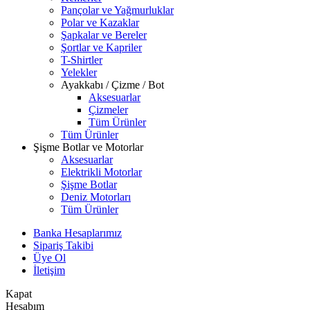
Pançolar ve Yağmurluklar
Polar ve Kazaklar
Şapkalar ve Bereler
Şortlar ve Kapriler
T-Shirtler
Yelekler
Ayakkabı / Çizme / Bot
Aksesuarlar
Çizmeler
Tüm Ürünler
Tüm Ürünler
Şişme Botlar ve Motorlar
Aksesuarlar
Elektrikli Motorlar
Şişme Botlar
Deniz Motorları
Tüm Ürünler
Banka Hesaplarımız
Sipariş Takibi
Üye Ol
İletişim
Kapat
Hesabım