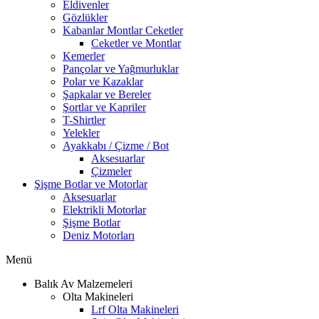
Eldivenler
Gözlükler
Kabanlar Montlar Ceketler
Ceketler ve Montlar
Kemerler
Pançolar ve Yağmurluklar
Polar ve Kazaklar
Şapkalar ve Bereler
Şortlar ve Kapriler
T-Shirtler
Yelekler
Ayakkabı / Çizme / Bot
Aksesuarlar
Çizmeler
Şişme Botlar ve Motorlar
Aksesuarlar
Elektrikli Motorlar
Şişme Botlar
Deniz Motorları
Menü
Balık Av Malzemeleri
Olta Makineleri
Lrf Olta Makineleri