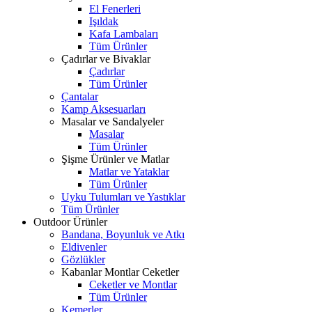
El Fenerleri
Işıldak
Kafa Lambaları
Tüm Ürünler
Çadırlar ve Bivaklar
Çadırlar
Tüm Ürünler
Çantalar
Kamp Aksesuarları
Masalar ve Sandalyeler
Masalar
Tüm Ürünler
Şişme Ürünler ve Matlar
Matlar ve Yataklar
Tüm Ürünler
Uyku Tulumları ve Yastıklar
Tüm Ürünler
Outdoor Ürünler
Bandana, Boyunluk ve Atkı
Eldivenler
Gözlükler
Kabanlar Montlar Ceketler
Ceketler ve Montlar
Tüm Ürünler
Kemerler